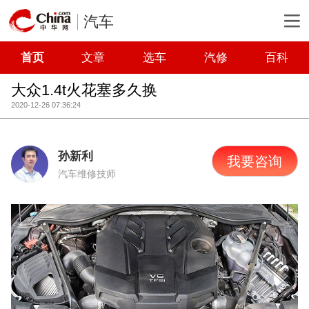
汽车
首页
文章
选车
汽修
百科
大众1.4t火花塞多久换
2020-12-26 07:36:24
孙新利
我要咨询
汽车维修技师