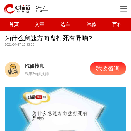
汽车
首页
文章
选车
汽修
百科
为什么怠速方向盘打死有异响?
2021-04-27 10:33:03
汽修技师
我要咨询
汽车维修技师