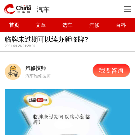
汽车
首页
文章
选车
汽修
百科
临牌未过期可以续办新临牌?
2021-04-26 21:29:04
汽修技师
我要咨询
汽车维修技师