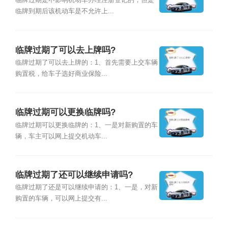
临牌过期是不影响机动车办理注册登记的，但是
临牌到期后该机动车是不允许上...
临牌过期了可以去上牌吗?
临牌过期了可以去上牌的：1、首先需要上交车辆
购置税，给车子选好商业保险...
临牌过期可以更换临牌吗?
临牌过期可以更换临牌的：1、一是对新购置的车
辆，车主可以网上提交机动车...
临牌过期了还可以继续申请吗?
临牌过期了还是可以继续申请的：1、一是，对新
购置的车辆，可以网上提交有...