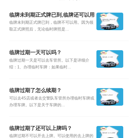
临牌未到期正式牌已到,临牌还可以用
吗？
临牌未到期正式牌已到，临牌不可以用。因为领
取正式牌照后，无论临时牌照是...
临牌过期一天可以吗？
临牌过期一天是可以去车管所。以下是详细介
绍：1、办理临时车牌：如果临时...
临牌过期了怎么续期？
可以去4S店或者去交警队车管所办理临时车牌或
办理车牌。以下是关于车牌的...
临牌过期了还可以上牌吗？
临牌过期不可以开去上牌。可以使用的去上牌的