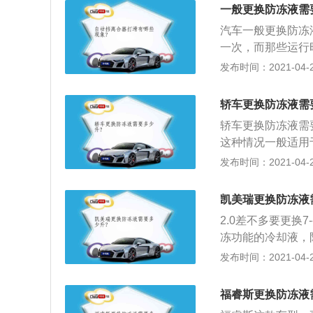
辆，比如出租车等
让防冻液快速流入
一般更换防冻液需
可每两年或每3万
罐快满了为止，打
汽车一般更换防冻
部件的热交换性，
所下降，再把防冻液
一次，而那些运行
年。如发现防冻液
称应该叫防冻冷却
发布时间：2021-04-28
季停车时冷却液结
轿车更换防冻液需
轿车更换防冻液需
这种情况一般适用
升；2、这两种情
发布时间：2021-04-28
挤压橡胶管，直到液
段距离后，观察冷
凯美瑞更换防冻液
加入，直到第一次
2.0差不多要更换
却液。防冻液可以
冻功能的冷却液，
气缸体或盖。许多
坏发动机气缸体；
发布时间：2021-04-28
防冻液不仅仅是冬
车正常的保养项目
频率要高；3、随
福睿斯更换防冻液
式发动机相比，一