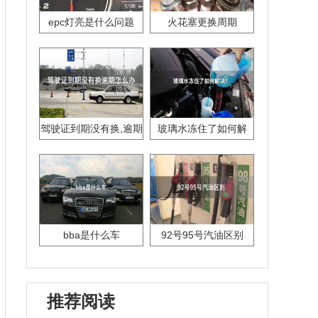
epc灯亮是什么问题
火花塞更换周期
驾驶证到期没有换,逾期
玻璃水冻住了如何解
怎么办??
决？
bba是什么车
92号95号汽油区别
推荐阅读