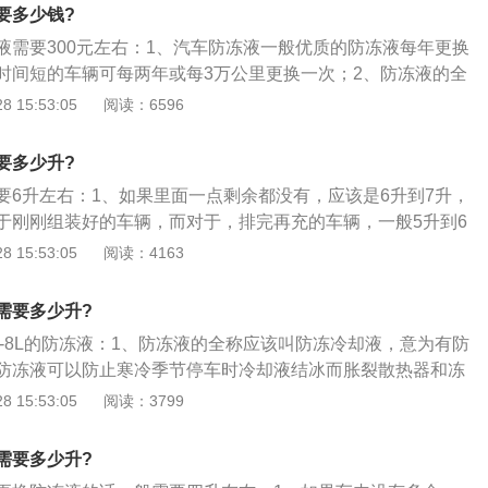
。一般优质的防冻液每年更换一次，而那些运行时间短的车辆
水箱的方法。随后将另一桶防冻液加入防冻液罐，加到防冻液
要多少钱?
公里更换一次。为防止产生过多的泡沫而降低防冻液与发动机
着车10分钟左右，这时冷却系统由于排除了部分空气，液面有
液需要300元左右：1、汽车防冻液一般优质的防冻液每年更换
添加时确认该产品在有效期内，长效型防冻液，有效期可达三
加进去，加注储液罐的最高标记“MAXT”为止。
时间短的车辆可每两年或每3万公里更换一次；2、防冻液的全
内出现悬浮物，沉淀物或变质、变色应及时更换并清洗系统。
液，意为有防冻功能的冷却液；3、防冻液可以防止在寒冷冬
 15:53:05
阅读：6596
冰而胀裂散热器和冻坏发动机气缸体或盖。
要多少升?
要6升左右：1、如果里面一点剩余都没有，应该是6升到7升，
于刚刚组装好的车辆，而对于，排完再充的车辆，一般5升到6
况都要分两次加入，第一次是静态车辆时，一边加入一边用手
 15:53:05
阅读：4163
位居于low与high中间为止；3、第二次是车辆启动后行驶一
冻液是否有液位下降迹象，如果有停车，待发动机冷却后再次
需要多少升?
的位置为止；4、防冻液即防冻冷却液，意为有防冻功能的冷
7--8L的防冻液：1、防冻液的全称应该叫防冻冷却液，意为有防
防止在寒冷冬季停车时冷却液结冰而胀裂散热器和冻坏发动机
防冻液可以防止寒冷季节停车时冷却液结冰而胀裂散热器和冻
人认为防冻液只是冬天才使用，但我们要纠正这个误解，其实
2、但是我们要纠正一个误解，防冻液不仅仅是冬天用的，汽
 15:53:05
阅读：3799
天用的，它全年都要使用。
中，每行驶一年，需更换发动机防冻液，特殊车辆防冻液更换
着发动机结构的改进和材料技术的进步，现代汽车发动机与旧
需要多少升?
个显著的特点就是现代发动机的运行温度高，正常的工作温度