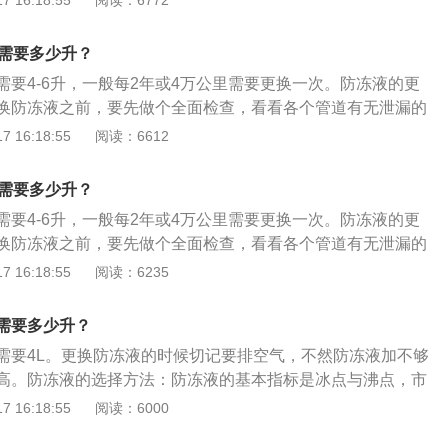
 16:18:55
阅读：6772
坏。
段距离后，观察冷冻液是否有液位下降迹象，如果有则停车，
次加入，直到到达第一次的位置为止。 防冻液带有颜色，代表
液需要多少升？
成分的防冻液不建议混加，会导致产生化学反应、结晶等情况
需要4-6升，一般每2年或4万公里需要更换一次。防冻液的更
应急时可以补充纯净水、蒸馏水，但是不能加自来水，否则会
换防冻液之前，要先做个全面检查，看看各个管道有无泄漏的
水以后的防冻液不建议长时间使用，因为防冻液的成分大都是
，重点就是要检查五通水管，五通管因为有五个连接各个部位
 16:18:55
阅读：6612
成，水的含量会改变防冻液的沸点和冰点。
冻液就是在流经五通管后，被分配到汽车不同的部分发挥作
有泄漏防冻液的现象，就应该根据情况更换水管或重新固定接
换需要多少升？
液放出，之后用清水清洗液体通道。将清水加入防冻液补充罐，
需要4-6升，一般每2年或4万公里需要更换一次。防冻液的更
水，使清水连续不断地流经发动机冷却系统，随后着车怠速3
换防冻液之前，要先做个全面检查，看看各个管道有无泄漏的
环起来。开始从水罐里流出的水有点淡淡的粉红色，继续注入
，重点就是要检查五通水管，五通管因为有五个连接各个部位
 16:18:55
阅读：6235
的水是干净的。注意别忘了将暖风水管拆掉，把暖风水箱的水
冻液就是在流经五通管后，被分配到汽车不同的部分发挥作
约1小时后，将新的防冻液由水箱（散热器）的水管加入，这是
有泄漏防冻液的现象，就应该根据情况更换水管或重新固定接
水箱的方法。随后将另一桶防冻液加入防冻液罐，加到防冻液
需要多少升？
放出，之后用清水清洗液体通道。将清水加入防冻液补充罐，
着车10分钟左右，这时冷却系统由于排除了部分空气，液面有
需要4L。更换防冻液的时候切记要排空气，不然防冻液加不够
水，使清水连续不断地流经发动机冷却系统，随后着车怠速3
加进去，加注储液罐的最高标记“MAXT”为止。
高。防冻液的选择方法：防冻液的基本指标是冰点与沸点，市
环起来。开始从水罐里流出的水有点淡淡的粉红色，继续注入
-15℃、-25℃、-30℃、-40℃等几种规格，一般要选择比所在
 16:18:55
阅读：6000
的水是干净的。注意别忘了将暖风水管拆掉，把暖风水箱的水
0℃以上的为宜。防冻液的更换周期：对那些长时间运行的车
约1小时后，将新的防冻液由水箱（散热器）的水管加入，这是