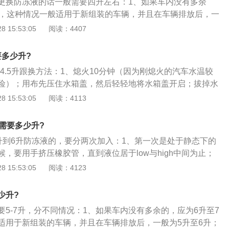
更换防冻液的话一般需要四升左右：1、如果车内没有多余
00℃。
升，这种情况一般适用于新组装的车辆，并且在车辆排放后，一
2、这两种情况必须分为两次，第一次是静态车，一边用手挤橡
 15:53:05
阅读：4407
液体在中间的位置；3、第二个是车辆行驶后开始行驶一段距
容量是否低于水箱刻线，如果有停车，等待发动机冷却后再加
要多少升?
位置为止。
要4.5升跟换方法：1、熄火10分钟（因为刚熄火的汽车水温较
险）；用布先压住水箱盖，然后轻轻地将水箱盖开启；拔掉水
这根管子；拔掉管子露出管口；拔掉后让管口向下流；2、用
 15:53:05
阅读：4113
入储水罐口再加压吹，水管复位；3、加入新的防冻液，检查
如果液面高度未达到最高标志进行补充），拧紧水箱盖，盖好
需要多少升?
机冷却液本来就必须用蒸馏水与防冻液混合使用，不能只加纯
5升到6升防冻液的，要分两次加入：1、第一次是处于静态下的
冻液会引起水温高。防冻液有防冻的作用和防锈的能力。
，要用手挤压橡胶管，直到液位居于low与high中间为止；
启动后行驶一段距离，观察冷冻液是否液位下降，如果有，停
 15:53:05
阅读：4123
后再次加入，直到第一次的位置为止；3、注意要适量，防冻
液溢出的，防冻液少就会导致发动机散热不良，造成发动机损
少升?
要5-7升，分不同情况：1、如果车内没有多余的，应为6升至7
适用于新组装的车辆，并且在车辆排放后，一般为5升至6升；