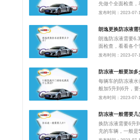
先做个全面检查，
后着车怠速3至5
五通水管，五通管
发布时间：2023-07-17
色，继续注入清水
通管后，被分配到
箱的水放干净。放
象，就应该根据情
入，这是让防冻液
朗逸更换防冻液需
清洗液体通道。将
到防冻液罐快满了
朗逸防冻液需要6
断地流经发动机冷
气，液面有所下降
面检查，看看各个
里流出的水有点淡
管，五通管因为有
发布时间：2023-07-17
将暖风水管拆掉，
后，被分配到汽车
水箱（散热器）的
应该根据情况更换
防冻液加入防冻液
防冻液一般要加多
体通道。将清水加
系统由于排除了部
每辆车的防冻液水
经发动机冷却系统
高标记“MAXT”为
般加5升到6升，
的水有点淡淡的粉
液是否充足。冷却
发布时间：2023-07-17
水管拆掉，把暖风
就添加，添加量以
（散热器）的水管
间就好。更多相关
液加入防冻液罐，
防冻液一般需要几
胶管，直到液位居于
由于排除了部分空
换防冻液需要6升
观察冷冻液是否液
记“MAXT”为止。
充的车辆，一般是
次的位置为止。防
时，一边加入一边用