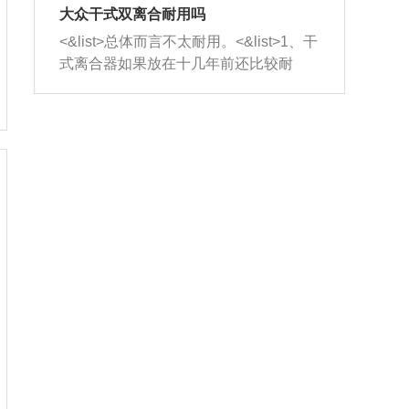
室，最后形成废气排出，就可以让三元
无法制作，需要将车辆送到修理厂或4s
造成烧机油。<&list>3、机油粘度。使用
大众干式双离合耐用吗
催化器得到清洗，排气管堵塞的情况就
店；<&list>2.车辆半轴套管防尘罩破
机油粘度过小的话，同样会有烧机油现
<&list>总体而言不太耐用。<&list>1、干
能够得到解决。
裂，破裂后会出现漏油现象，使半轴磨
象，机油粘度过小具有很好的流动性，
式离合器如果放在十几年前还比较耐
损严重，磨损的半轴容易损坏，产生异
容易窜入到气缸内，参与燃烧。<&list>
用，但是由于现在的汽车发动机动力输
响；<&list>3.稳定器的转向胶套和球头
4、机油量。机油量过多，机油压力过
出越来越高，使得干式离合器散热不足
老化，一般是使用时间过长造成的。解
大，会将部分机油压入气缸内，也会出
的缺陷也逐渐暴露出来。<&list>2、由于
决方法是更换新的质量好的转向橡胶套
现烧机油。<&list>5、机油滤清器堵塞：
干式双离合的工作环境暴露在空气中，
和球头。
会导致进气不畅，使进气压力下降，形
而离合器的散热也是通离合器罩上面的
成负压，使机油在负压的情况下吸入燃
几个小孔来进行散热。但是在行驶过程
烧室引起烧机油。<&list>6、正时齿轮或
中变速箱需要换挡，就不得不使得离合
链条磨损：正时齿轮或链条的磨损会引
器频繁工作。<&list>3、长时间的低速行
起气阀和曲轴的正时不同步。由于轮齿
驶以及过于频繁的启停，导致离合器的
或链条磨损产生的过量侧隙，使得发动
温度不断升高，而低速行驶时空气流动
机的调节无法实现：前一圈的正时和下
效率不高，无法将离合器中的热量有效
一圈可能就不一样。当气阀和活塞的运
的带走，导致离合器内部的温度不断升
动不同步时，会造成过大的机油消耗。
高，加速离合器的磨损。
解决方法：更换正时齿轮或链条。<&list
>7、内垫圈、进风口破裂：新的发动机
设计中，经常采用各种由金属和其他材