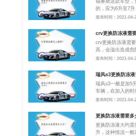
福睿斯这款车型，
上限值一般都超过1
的，应为6升至7
般为5升至6升；
发布时间：2021-04-28
胶管一边加，直到
离后，观察防冻液
crv更换防冻液需
入，直到第一次的
crv更换防冻液需
高，会溢出造成危
箱的下水管，就是
发布时间：2021-04-28
毛巾包住管子，插
防冻液液面高度（
瑞风s3更换防冻液
机器盖；4、发动
瑞风s3一般是加
的防冻液，纯的防
车辆，在加入的时候
2、第二次是车辆
发布时间：2021-04-28
车后待发动机冷却
液过多会导致防冻
更换防冻液需要多
坏。
更换防冻液大约需
升，这种情况一般