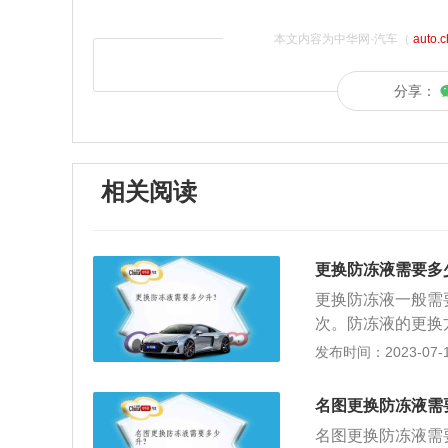
本文内容为中华网·汽车（
auto.
分享：
相关阅读
更换防冻液需要多
更换防冻液一般需
次。防冻液的更换
管道有无泄漏的痕
发布时间：2023-07-17
个连接各个部位的
的部分发挥作用。
名图更换防冻液需
或重新固定接口。
名图更换防冻液需
冻液补充罐，随后