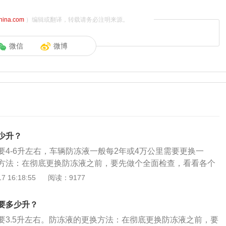
china.com
）编辑或翻译，转载请务必注明来源。
微信
微博
少升？
要4-6升左右，车辆防冻液一般每2年或4万公里需要更换一
方法：在彻底更换防冻液之前，要先做个全面检查，看看各个
迹，是否有裂缝，重点就是要检查五通水管，五通管因为有五
 16:18:55
阅读：9177
接口而得名，防冻液就是在流经五通管后，被分配到汽车不同
如果这个部分有泄漏防冻液的现象，就应该根据情况更换水管
要多少升？
将旧的防冻液放出，之后用清水清洗液体通道。将清水加入防
要3.5升左右。防冻液的更换方法：在彻底更换防冻液之前，要
往罐里注入清水，使清水连续不断地流经发动机冷却系统，随