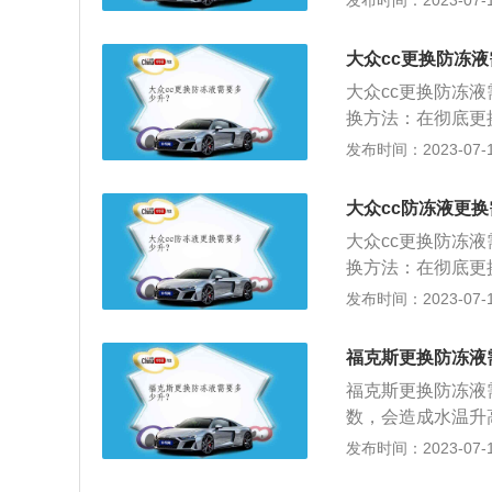
发布时间：2023-07-17
良，导致发动机损
车辆启动后行驶一
待发动机冷却后再
大众cc更换防冻
其成分不同，不同
大众cc更换防冻液
发生，影响散热。
换方法：在彻底更
导致水垢。此外加
痕迹，是否有裂缝
发布时间：2023-07-17
乙二醇和水混合而
的接口而得名，防
用。如果这个部分
大众cc防冻液更
口。 将旧的防冻
大众cc更换防冻液
随后往罐里注入清
换方法：在彻底更
至5分钟，让水循
痕迹，是否有裂缝
发布时间：2023-07-17
清水，直至流出来
的接口而得名，防
放干净。 放水大
用。如果这个部分
让防冻液快速流入
福克斯更换防冻液
口。将旧的防冻液
罐快满了为止，打
福克斯更换防冻液
随后往罐里注入清
所下降，再把防冻液
数，会造成水温升
至5分钟，让水循
场上防冻液的冰点有
发布时间：2023-07-17
清水，直至流出来
地区最低气温低1
放干净。 放水大