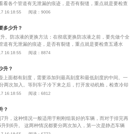
看看各个管道有无泄漏的痕迹，是否有裂缝，重点就是要检查
分钟，让水循环起来。开始从水罐里流出的水有点淡淡的粉红
因为有五个连接各个部位的接口而得名，防冻液就是在流经五
 16:18:55
阅读：9006
，直至流出干净的水。注意别忘了将暖风水管拆掉，把暖风水
汽车不同的部分发挥作用。如果这个部分有泄漏防冻液的现
水大约1小时后，将新的防冻液由水箱（散热器）的水管加
况更换水管或重新固定接口。将旧的防冻液放出，之后用清水
快速流入水箱的方法。随后将另一桶防冻液加入防冻液罐，加
要多少升？
清水加入防冻液补充罐，随后往罐里注入清水，使清水连续不
为止，打着车10分钟左右，这时冷却系统由于排除了部分空
.3升。防冻液的更换方法：在彻底更换防冻液之前，要先做个全
却系统，随后着车怠速3至5分钟，让水循环起来。开始从水罐
，再把防冻液加进去，加注储液罐的最高标记“MAXT”为止。
管道有无泄漏的痕迹，是否有裂缝，重点就是要检查五通水
淡的粉红色，继续注入清水，直至流出干净的水。注意别忘了
五个连接各个部位的接口而得名，防冻液就是在流经五通管
 16:18:55
阅读：8874
把暖风水箱的水放干净。放水大约1小时后，将新的防冻液由
不同的部分发挥作用。如果这个部分有泄漏防冻液的现象，就
水管加入，这是让防冻液快速流入水箱的方法。随后将另一桶
水管或重新固定接口。将旧的防冻液放出，之后用清水清洗液
罐，加到防冻液罐快满了为止，打着车10分钟左右，这时冷却
少升？
入防冻液补充罐，随后往罐里注入清水，使清水连续不断地流
分空气，液面有所下降，再把防冻液加进去，加注储液罐的最
壶上面都有刻度，需要添加到最高刻度和最低刻度的中间。一
，随后着车怠速3至5分钟，让水循环起来。开始从水罐里流出
止。
要分两次加入。等到车子冷下来之后，打开发动机舱，检查冷却
红色，继续注入清水，直至流出干净的水。注意别忘了将暖风
液水壶边上有MAX、MIN的上下限刻度，冷车时液面低于下限
 16:18:55
阅读：6812
水箱的水放干净。放水大约1小时后，将新的防冻液由水箱
水壶边上的刻度为准，只要在最高（MAX）和最低（MIN）之
加入，这是让防冻液快速流入水箱的方法。随后将另一桶防冻
资料如下：1.第一次是静态车辆时，一边加入一边用手挤压橡
加到防冻液罐快满了为止，打着车10分钟左右，这时冷却系统
升？
low与high中间为止。2.第二次是车辆启动后行驶一段距离，
气，液面有所下降，再把防冻液加进去，加注储液罐的最高标
到7升，这种情况一般适用于刚刚组装好的车辆，而对于排完再
位下降。如果有，停车后待发动机冷却后再次加入，直到第一
5升到6升。 这两种情况都要分两次加入，第一次是静态车辆
冻液过多会导致防冻液溢出。防冻液少会导致发动机散热不
手挤压橡胶管，直到液位居于low与high中间为止；第二次是