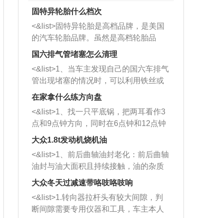
固特异轮胎什么档次
<&list>固特异轮胎是高档品牌，是美国
的汽车轮胎品牌。虽然是高档轮胎品
牌，但是中高低端的轮胎都有生产，这
国六排气管堵塞怎么清理
也是为了更好的开拓市场。
<&list>1、当车主发现自己的国六车排气
管出现堵塞的情况时，可以利用铁丝或
者是细棍，直接将杂物给取出来，如果
在家拿什么练方向盘
堵塞情况比较严重，也可以采取应急措
<&list>1、找一只平底锅，把两耳看作3
施。 <&list>2、直接利用木棍将所有的
点和9点钟方向，同时在6点钟和12点钟
杂物推到排气管里面的位置处，然后将
方向做一个标记。 <&list>2、双手握住
三元催化器拆解开，就可以将堵塞的东
大众1.8t发动机烧机油
平底锅两耳，然后往左打半圈、一圈、
西取出来。但如果是因为积碳过多引起
<&list>1、前后曲轴油封老化：前后曲轴
一圈半的练习，往右同样也要打相同的
的堵塞，就需要将三元催化器泡在草酸
油封与油大面积且持续接触，油的杂质
圈数。 <&list>3、最后强调要反复练
中进行清洗。 <&list>3、也可以利用清
和发动机内持续温度变化使其密封效果
习，这样就可以形成肌肉记忆，在真实
大众冬天过减速带咯吱咯吱响
洗剂对堵塞的情况得到解决，将清洗剂
逐渐减弱，导致渗油或漏油。<&list>2、
驾驶车辆时，不需要记忆也能打好方
放在燃油箱中，与燃油混合后，车辆启
<&list>1.转向器拉杆头有较大间隙，判
活塞间隙过大：积碳会使活塞环与缸体
向。
动时，就可以和汽油一起进入到燃烧
断间隙需要专用仪器和工具，车主本人
的间隙扩大，导致机油流入燃烧室中，