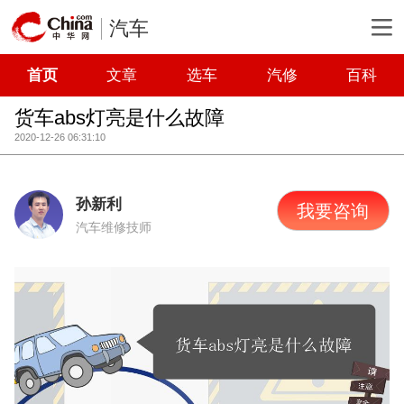
汽车
首页
文章
选车
汽修
百科
货车abs灯亮是什么故障
2020-12-26 06:31:10
孙新利
我要咨询
汽车维修技师