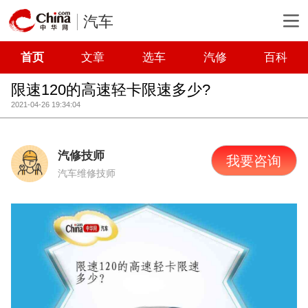
汽车
首页
文章
选车
汽修
百科
限速120的高速轻卡限速多少?
2021-04-26 19:34:04
汽修技师
我要咨询
汽车维修技师