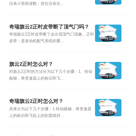
仪表小里程读数；按住仪表右...
奇瑞旗云2正时皮带断了顶气门吗？
奇瑞旗云2正时皮带断了会出现顶气门现象。正时
皮带：是发动机配气系统的重...
旗云2正时怎么对？
对旗云2正时的方法分为以下几个步骤：1、转动
曲轴，将变速器上的标识和飞...
奇瑞旗云2正时怎么对？
具体分为以下几个步骤：1.转动曲轴，将变速器
上的标识和飞轮上的刻度线对...