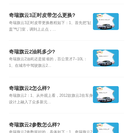
奇瑞旗云3正时皮带怎么更换?
奇瑞旗云3正时皮带更换教程如下：1、首先把“缸
盖”气门室，调到上止点，...
奇瑞旗云2油耗多少?
奇瑞旗云2油耗还是挺省的，百公里才7--10L：
1、在城市中驾驶旗云2...
奇瑞旗云2怎么样?
奇瑞旗云2：1、从外观上看，2012款旗云2在车身
设计上融入了众多新元...
奇瑞旗云2参数怎么样?
奇瑞旗云2参数挺好的，具体如下：1、奇瑞旗云2