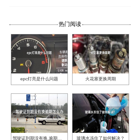
热门阅读
epc灯亮是什么问题
火花塞更换周期
驾驶证到期没有换,逾期怎么办??
玻璃水冻住了如何解决？