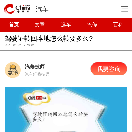
汽车
首页
文章
选车
汽修
百科
驾驶证转回本地怎么转要多久?
2021-04-26 17:30:05
汽修技师
我要咨询
汽车维修技师