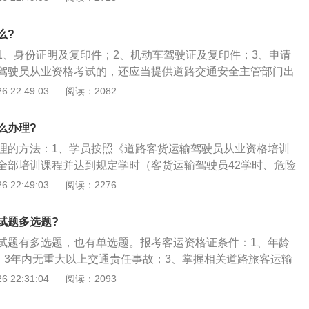
么?
1、身份证明及复印件；2、机动车驾驶证及复印件；3、申请
驾驶员从业资格考试的，还应当提供道路交通安全主管部门出
以上交通责任事故记录证明。
 22:49:03
阅读：2082
么办理?
理的方法：1、学员按照《道路客货运输驾驶员从业资格培训
全部培训课程并达到规定学时（客货运输驾驶员42学时、危险
押运员24学时）方准参加考试。考试时须持《道路客货运输驾
 22:49:03
阅读：2276
登记表》或《危险货物运输从业人员从业资格培训登记表》、
运输驾驶员从业资格考试申请表》或《道路危险货物运输从业
试题多选题?
申请表》、IC卡和本人身份证、驾驶证、培训发票，按通知时
试题有多选题，也有单选题。报考客运资格证条件：1、年龄
考试；2、道路运输客货驾驶员从业资格考试科目分为理论考
2、3年内无重大以上交通责任事故；3、掌握相关道路旅客运输
能力考核，两个科目考试成绩均达到80分及以上为合格。道路
和旅客急救基本知识；4、取得相应的机动车驾驶证1年以上；
 22:31:04
阅读：2093
考试科目为理论知识考核，考试成绩达到90分及以上为合格；
取得相应的从业资格证件。
每个科目考试一次。考试不合格的，可免费补考一次。