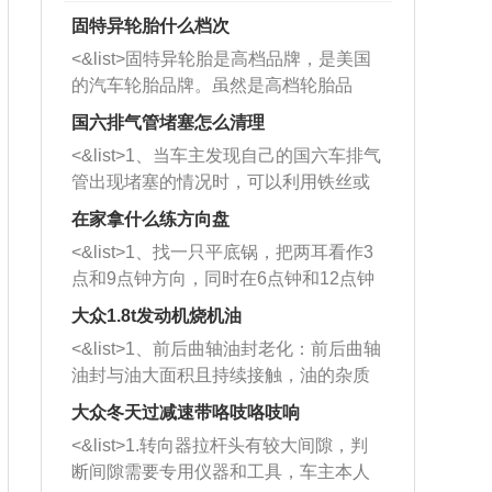
固特异轮胎什么档次
<&list>固特异轮胎是高档品牌，是美国
的汽车轮胎品牌。虽然是高档轮胎品
牌，但是中高低端的轮胎都有生产，这
国六排气管堵塞怎么清理
也是为了更好的开拓市场。
<&list>1、当车主发现自己的国六车排气
管出现堵塞的情况时，可以利用铁丝或
者是细棍，直接将杂物给取出来，如果
在家拿什么练方向盘
堵塞情况比较严重，也可以采取应急措
<&list>1、找一只平底锅，把两耳看作3
施。 <&list>2、直接利用木棍将所有的
点和9点钟方向，同时在6点钟和12点钟
杂物推到排气管里面的位置处，然后将
方向做一个标记。 <&list>2、双手握住
三元催化器拆解开，就可以将堵塞的东
大众1.8t发动机烧机油
平底锅两耳，然后往左打半圈、一圈、
西取出来。但如果是因为积碳过多引起
<&list>1、前后曲轴油封老化：前后曲轴
一圈半的练习，往右同样也要打相同的
的堵塞，就需要将三元催化器泡在草酸
油封与油大面积且持续接触，油的杂质
圈数。 <&list>3、最后强调要反复练
中进行清洗。 <&list>3、也可以利用清
和发动机内持续温度变化使其密封效果
习，这样就可以形成肌肉记忆，在真实
大众冬天过减速带咯吱咯吱响
洗剂对堵塞的情况得到解决，将清洗剂
逐渐减弱，导致渗油或漏油。<&list>2、
驾驶车辆时，不需要记忆也能打好方
放在燃油箱中，与燃油混合后，车辆启
<&list>1.转向器拉杆头有较大间隙，判
活塞间隙过大：积碳会使活塞环与缸体
向。
动时，就可以和汽油一起进入到燃烧
断间隙需要专用仪器和工具，车主本人
的间隙扩大，导致机油流入燃烧室中，