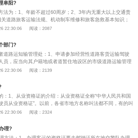
理阜阳?
方法为：1、年龄不超过60周岁；2、3年内无重大以上交通责
相关道路旅客运输法规、机动制车维修和旅客急救基本知识；
动车驾驶证1年以上；5、经考试合格，取得相应的从业资格证
 22:30:06
阅读：2087
个部门?
者道路运知输管理处：1、申请参加经营性道路客货运输驾驶
人员，应当向其户籍地或者道暂住地设区的市级道路运输管理
写《经营性道路客货运输驾驶员从业资格考试申请表》；2、
 22:30:06
阅读：2139
（一）身份证明及复印件；（二）机动车驾驶证及内复印件；
旅客运输驾驶员从业资格考试的，还应当提供道路交通安全主
?
内无重大容以上交通责任事故记录证明。
的：1、从业资格证的介绍：从业资格证全称“中华人民共和国
驶员从业资格证”。以前，各省市地方名称叫法都不同，有的叫
证等，从2002年7月开始，交通部统一换发成“从业资格证”。
 22:30:06
阅读：2324
业资格证手续费用有所不同。考试合格一周后即可拿证。它是
确认。也就是说没有从业资格证，就不能从事道路交通运输；
办理?
别：货运、客运。货运的在取得驾驶证后就可办理，客运的需
办理方法：1、办理客运的资格证要去驾驶证所在地交警队办理