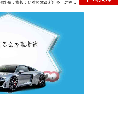
国家认证的汽车维修技师，15年德美日等各系车辆维修，擅长：疑难故障诊断维修，远程维修技术指导