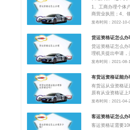
资格考试，还应当
1、工商办理个体
事故记录证明。
商营业执照；4、
核准的个体户名称
发布时间：2022-10-05
合法凭证，要是车
依据《道路运输条
货运资格证怎么办
路运输管理机构的
货运资格证怎么办
证又无法当场提供
理机关提出申请，
车辆予以暂扣；并
结业证（限200
发布时间：2021-08-11
元以下的罚款。需
印件二份，同版1
运输证》名称不一
方可生效。2、申
开必须遵守本条例
有货运资格证能办
份）及相关资料，
度。
有货运从业资格证
本费。3、申请人
原有从业资格证上
证、驾驶证、结业
交驾驶证、身份证
发布时间：2021-04-26
给驾校，由驾校交
门交警事故科出具
大纲》规定的内容
训并考试合格后，
机关组织理论考试
客运资格证怎么办
能参加实操考试。
客运资格证需要1
报名参加考试。