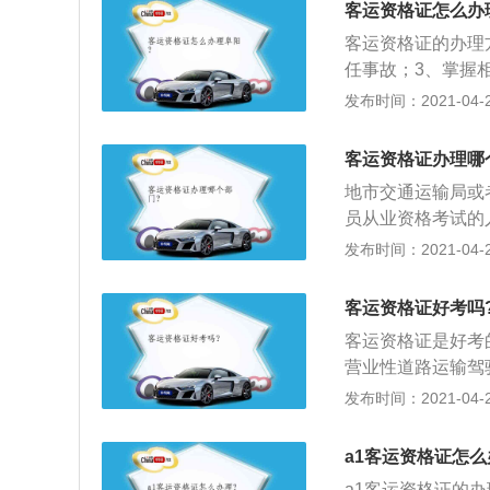
客运资格证怎么办
客运资格证的办理
任事故；3、掌握
4、取得相应的机
发布时间：2021-04-26
件。
客运资格证办理哪
地市交通运输局或
员从业资格考试的
机构提出申请，填
发布时间：2021-04-26
并提供下列材料：
3、申请参加道路
客运资格证好考吗
管部门出具的3年
客运资格证是好考
营业性道路运输驾
上岗证，有的叫准驾
发布时间：2021-04-26
办理不同类别的从
对交通运输资格的
a1客运资格证怎么
2、从业资格证类
a1客运资格证的