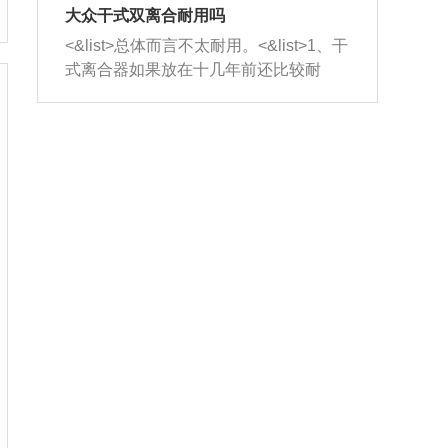
室，最后形成废气排出，就可以让三元
无法制作，需要将车辆送到修理厂或4s
造成烧机油。<&list>3、机油粘度。使用
大众干式双离合耐用吗
催化器得到清洗，排气管堵塞的情况就
店；<&list>2.车辆半轴套管防尘罩破
机油粘度过小的话，同样会有烧机油现
<&list>总体而言不太耐用。<&list>1、干
能够得到解决。
裂，破裂后会出现漏油现象，使半轴磨
象，机油粘度过小具有很好的流动性，
式离合器如果放在十几年前还比较耐
损严重，磨损的半轴容易损坏，产生异
容易窜入到气缸内，参与燃烧。<&list>
用，但是由于现在的汽车发动机动力输
响；<&list>3.稳定器的转向胶套和球头
4、机油量。机油量过多，机油压力过
出越来越高，使得干式离合器散热不足
老化，一般是使用时间过长造成的。解
大，会将部分机油压入气缸内，也会出
的缺陷也逐渐暴露出来。<&list>2、由于
决方法是更换新的质量好的转向橡胶套
现烧机油。<&list>5、机油滤清器堵塞：
干式双离合的工作环境暴露在空气中，
和球头。
会导致进气不畅，使进气压力下降，形
而离合器的散热也是通离合器罩上面的
成负压，使机油在负压的情况下吸入燃
几个小孔来进行散热。但是在行驶过程
烧室引起烧机油。<&list>6、正时齿轮或
中变速箱需要换挡，就不得不使得离合
链条磨损：正时齿轮或链条的磨损会引
器频繁工作。<&list>3、长时间的低速行
起气阀和曲轴的正时不同步。由于轮齿
驶以及过于频繁的启停，导致离合器的
或链条磨损产生的过量侧隙，使得发动
温度不断升高，而低速行驶时空气流动
机的调节无法实现：前一圈的正时和下
效率不高，无法将离合器中的热量有效
一圈可能就不一样。当气阀和活塞的运
的带走，导致离合器内部的温度不断升
动不同步时，会造成过大的机油消耗。
高，加速离合器的磨损。
解决方法：更换正时齿轮或链条。<&list
>7、内垫圈、进风口破裂：新的发动机
设计中，经常采用各种由金属和其他材