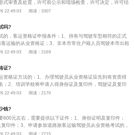
形式审查及处置，许可前公示和现场检查，许可决定，许可结
输经营许可证》发放，配发《道路运输证》；2、客运资格证
 22:49:03
阅读：3307
的一种，从事道路客运（包括公路班车客运，旅游客运和包车
办理道路运输客运资格证客运资格证申报条件持有与驾驶证车
试吗?
执有旅客运输的从业资格证；3、非本市常住户籍人员驾驶本
试的，客运资格证申报条件：1、持有与驾驶车型相符的正式
持有市公安部发行的《暂住证》和市劳动部门发放的《外来人
旅客运输的从业资格证；3、非本市常住户籍人员驾驶本市出租
部门考试合格。
公安部门发放的《暂住证》和市劳动部门发放的《外来人员就
 22:49:03
阅读：2169
管部门考试合格。
格证?
运资格证方法的：1、办理驾驶员从业资格证应先到有资质得
名；2、培训学校将申请人得身份证及复印件，驾驶证及复印
件、《营业性道路运输驾驶员从业资格证申请登记表》，近期
 22:49:03
阅读：2170
等有关资料汇总，到县运管所审核资料后上报市运管处驾管科
科度审核资料后，办理安排培训日期；4、培训完毕，驾校将学
少钱?
、《培训记录卡》、《培训考勤记录》报市运管处驾管科，安
要600元左右，需要提供以下证件：1、身份证明及复印件；
准考证；5、驾管科组织考试阅卷；6、对于成绩合格得，由驾
及复印件；3、申请参加道路旅客运输驾驶员从业资格考试的，
，制作资格证，完善挡案；7、制证完毕后交县运管所，领取
通安全主管部门出具的3年内无重大以上交通责任事故记录证
 22:49:03
阅读：2715
管理局可办理有关证件。