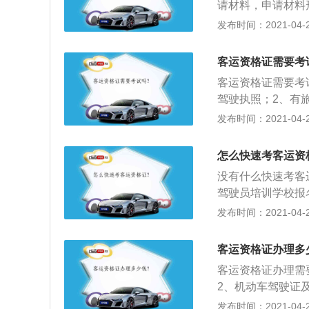
请材料，申请材料
果公告，《道路运
发布时间：2021-04-26
是众多从业资格证
客运）经营，需要
客运资格证需要考
型相符的正式驾驶
客运资格证需要考
市出租汽车的，须
驾驶执照；2、有
员就业证》经运管
汽车的，须持有市
发布时间：2021-04-26
业证》；4、经运
怎么快速考客运资
没有什么快速考客
驾驶员培训学校报
件、结业证自复印
发布时间：2021-04-26
一寸免冠白底彩照
百；3、市处驾管
客运资格证办理多
员《培训结业证》
客运资格证办理需
排考试日期，核发
2、机动车驾驶证
管科录入考试信息
还应当提供道路交
发布时间：2021-04-26
证件。北京市运输