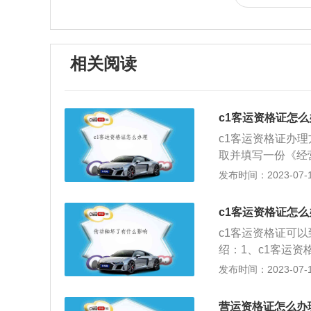
相关阅读
c1客运资格证怎么
c1客运资格证办
取并填写一份《经
和驾驶证的原件及
发布时间：2023-07-17
考试的费用了，一
试全部合格，才算
c1客运资格证怎
通过后，车主就可
c1客运资格证可
输驾驶员从业资格
绍：1、c1客运
大以上交通责任事
级包括（C2，C
发布时间：2023-07-17
汽车、轻、小、微
明及复印件，机动
营运资格证怎么办