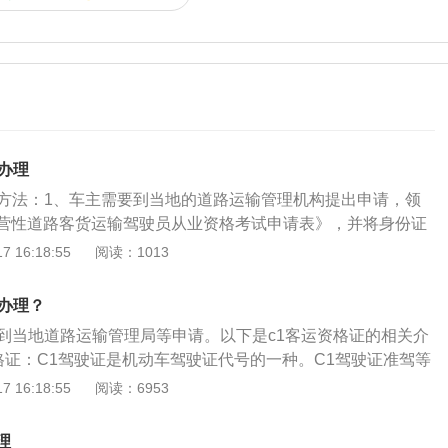
办理
理方法：1、车主需要到当地的道路运输管理机构提出申请，领
营性道路客货运输驾驶员从业资格考试申请表》，并将身份证
复印件交给工作人员审核。2、通过审核后，车主就需要缴纳
 16:18:55
阅读：1013
般是理论考试和实际操作这两个科目，车主需要两个科目的考
考试通过。3、车主需要到指定的地点参加学习和考试，考试
么办理？
以领取c1客运资格证了。需要注意的是，申请参加道路旅客运
以到当地道路运输管理局等申请。以下是c1客运资格证的相关介
考试的，还应当提供道路交通安全主管部门出具的3年内无重
资格证：C1驾驶证是机动车驾驶证代号的一种。C1驾驶证准驾等
故记录证明。
3，C4所有车型）准驾小型、微型载客汽车以及轻型、微型载货
 16:18:55
阅读：6953
型专项作业车等车型。2、办理客运资格证所需材料：身份证
车驾驶证及复印件等。如果申请参加道路旅客运输驾驶员从业
理