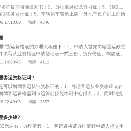
提供道路交通安全主管部门出具的3年内无重大以上交通责任
户名称提前核准通知书；2、办理道路经营许可证；3、领取工
领取税务登记证；5、车辆到车管所上牌（外地车过户到工商所
）；6、领取营运证。车辆营运证是做道路运输活动的车子的
 17:10:09
阅读：4846
辆没营运证，那么便是无证经营，也就是平时所讲的“黑车”。
例》第34条规定，道路运输车辆应当随车携带车辆营运证。道
理
工作人员在实施道路运输监督检查过程中，发现没有车辆营运
理?货运资格证的办理流程如下：1、申请人首先向辖区运政管
其他有效证明的车辆，应当依据该条例的第63条的规定，对该
并填写从业资格证申请登记表一式三份，携身份证、驾驶证、
依据该条例第69条规定责令改正，处警告或者二十元以上两百
4年4月1日以后持驾驶证）及《从业资格证》（限增驾）原件及复
 14:20:45
阅读：4112
要注意的是，该条例规定的车辆营运证与现阶段使用的《道路
寸彩色照片5张。申请表登记表由辖区运管所初审，合格后盖章
样，但其性质和作用是同样的，其制式、配发、使用、监管除
请人到市级运政管理机关报名，培训科审查申请登记表（二
的有关规定外，其他可以接着沿用《道路运输证》的相关制
理客运资格证吗?
审查合格的分配到有培训资质的驾校培训，并收取考试费和工
是可以增驾客运从业资格证的：1、办理客运从业资格证或在
到有培训资质的驾校报名，将从业资格证申请登记表及身份
增驾客运资格需到市运管处技能培训中心报名；2、同时制提
证复印件交驾校存档。申请项目为增驾的，将原从业资格证交
、货运资格证原件、复印件各一份，一寸彩百照3张，公安部
 22:49:03
阅读：2357
回培训科。驾校按《营运汽车驾驶员职业培训教学计划与教学
的三年内无重大责任事故证明等材料；3、按期参加度相应培
、课时和市运管处的相关规定进行培训。4、由市级运政管理
方可给予增驾客运资格。
和实操考试。考试结束后公布考试成绩，理论考试不及格者不
理多少钱?
考试不合格的，可以补考一次；补考仍不合格的，30日后重新
000元左右，办理流程：1、客运资格证办理流程申请人提交申