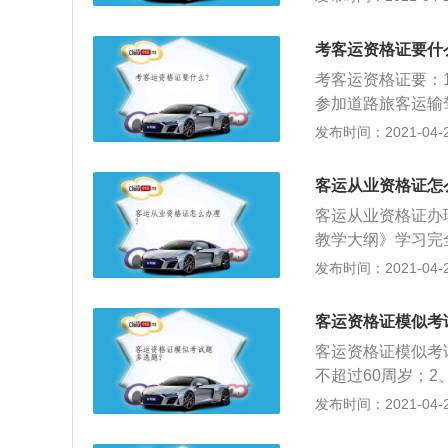
明。
考客运资格证要什
考客运资格证要：
参加道路旅客运输
具的3年内无重大
发布时间：2021-04-26
客运从业资格证怎
客运从业资格证办
教学大纲》学习完
货物运输驾驶员、
发布时间：2021-04-26
驶员从业资格培训
《经营性道路客货
客运资格证模似考
人员从业资格考试
客运资格证模似考
间和学号顺序参加
不超过60周岁；
试和专业知识应用
法规、机动车维修
发布时间：2021-04-26
危险货物从业人员
5、经考试合格，
3、从业资格考试