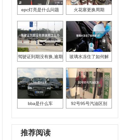
epc灯亮是什么问题
火花塞更换周期
驾驶证到期没有换,逾期
玻璃水冻住了如何解
怎么办??
决？
bba是什么车
92号95号汽油区别
推荐阅读