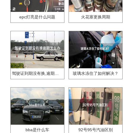
epc灯亮是什么问题
火花塞更换周期
驾驶证到期没有换,逾期怎么办??
玻璃水冻住了如何解决？
bba是什么车
92号95号汽油区别