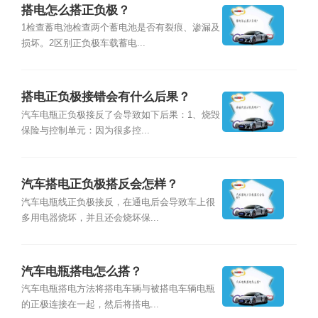
搭电怎么搭正负极？
1检查蓄电池检查两个蓄电池是否有裂痕、渗漏及
损坏。2区别正负极车载蓄电...
搭电正负极接错会有什么后果？
汽车电瓶正负极接反了会导致如下后果：1、烧毁
保险与控制单元：因为很多控...
汽车搭电正负极搭反会怎样？
汽车电瓶线正负极接反，在通电后会导致车上很
多用电器烧坏，并且还会烧坏保...
汽车电瓶搭电怎么搭？
汽车电瓶搭电方法将搭电车辆与被搭电车辆电瓶
的正极连接在一起，然后将搭电...