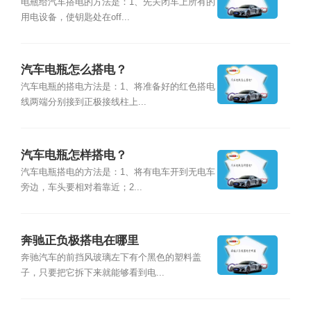
电瓶给汽车搭电的方法是：1、先关闭车上所有的
用电设备，使钥匙处在off...
汽车电瓶怎么搭电？
汽车电瓶的搭电方法是：1、将准备好的红色搭电
线两端分别接到正极接线柱上...
汽车电瓶怎样搭电？
汽车电瓶搭电的方法是：1、将有电车开到无电车
旁边，车头要相对着靠近；2...
奔驰正负极搭电在哪里
奔驰汽车的前挡风玻璃左下有个黑色的塑料盖
子，只要把它拆下来就能够看到电...