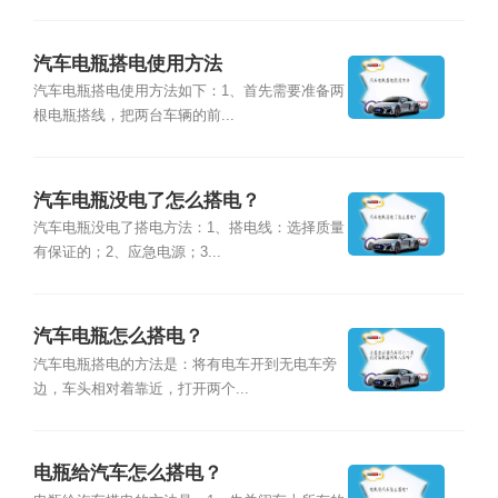
汽车电瓶搭电使用方法
汽车电瓶搭电使用方法如下：1、首先需要准备两
根电瓶搭线，把两台车辆的前...
汽车电瓶没电了怎么搭电？
汽车电瓶没电了搭电方法：1、搭电线：选择质量
有保证的；2、应急电源；3...
汽车电瓶怎么搭电？
汽车电瓶搭电的方法是：将有电车开到无电车旁
边，车头相对着靠近，打开两个...
电瓶给汽车怎么搭电？