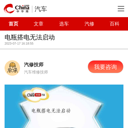
汽车
首页
文章
选车
汽修
百科
电瓶搭电无法启动
2023-07-17 16:18:55
汽修技师
我要咨询
汽车维修技师