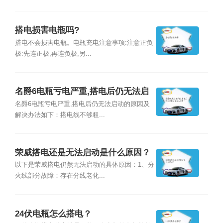
搭电损害电瓶吗?
搭电不会损害电瓶。电瓶充电注意事项:注意正负
极:先连正极,再连负极,另...
名爵6电瓶亏电严重,搭电后仍无法启
动是怎么回事？
名爵6电瓶亏电严重,搭电后仍无法启动的原因及
解决办法如下：搭电线不够粗...
荣威搭电还是无法启动是什么原因？
以下是荣威搭电仍然无法启动的具体原因：1、分
火线部分故障：存在分线老化...
24伏电瓶怎么搭电？