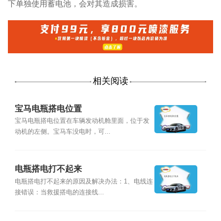
下单独使用蓄电池，会对其造成损害。
相关阅读
宝马电瓶搭电位置
宝马电瓶搭电位置在车辆发动机舱里面，位于发
动机的左侧。宝马车没电时，可...
电瓶搭电打不起来
电瓶搭电打不起来的原因及解决办法：1、电线连
接错误：当救援搭电的连接线...