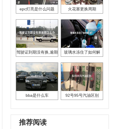
epc灯亮是什么问题
火花塞更换周期
驾驶证到期没有换,逾期
玻璃水冻住了如何解
怎么办??
决？
bba是什么车
92号95号汽油区别
推荐阅读