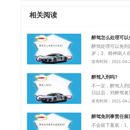
相关阅读
醉驾怎么处理可以
醉驾处理可以免刑
岁；3、精神病人
驾驶情节显著轻微
发布时间：2021-04-28
醉驾入刑吗?
不一定，醉驾入刑的
日以后，对醉驾者
驾驶，由公安机关
发布时间：2021-04-28
重新取得驾驶证；
驾驶证，依法追究
醉驾免刑事责任留
不得驾驶营运车辆
不会留下案底：1、
法追究刑事责任。