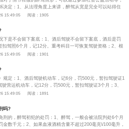
诉决定：1、从法理角度上来讲，醉驾从宽是完全可以站得住
据刑事诉讼法的规定，对于犯罪情节轻微，依照刑法规定不需
 15:49:05
阅读：1905
除刑罚的，人民检察院可以作出不起诉决定；3、比如广州越
就要满足未发生交通事故、未受到过刑事处罚等七个条件才可
?
动，而参加公益活动的情况要通过一定的考核才可以作为检察
况下是不会留下案底：1、酒后驾驶不会留下案底，酒后是罚
。
0元，暂扣驾照6个月，记12分。重考科目一可恢复驾驶资格；2、根
验检疫局发布的《车辆驾驶人员血液、呼气酒精含量阈值与检
 15:49:05
阅读：1901
2—2004）中规定，该规定指出，饮酒驾车是指车辆驾驶人员血液
等于20mg\/100ml，小于80mg\/100ml的驾驶行为；3、醉
?
人员血液中的酒精含量大于或者等于80mg\/100ml的驾驶行
》规定：1、酒后驾驶机动车，记6分，罚500元，暂扣驾驶证1
后驾驶营运机动车，记12分，罚500元，暂扣驾驶证3个月；3、
12分，罚2000元，暂扣驾驶证3--6个月，拘留15天以下；
 15:49:05
阅读：1891
机动车，记12分，罚2000元，暂扣驾驶证6个月，拘留15天
有醉酒驾驶机动车被处罚两次以上的，吊销机动车驾驶证，五
刑吗?
机动车。
免刑的，醉驾初犯的处罚：1、醉驾，一般会被法院判处6个月
金数千元；2、如果血液酒精含量不超过200毫克\/100毫升，