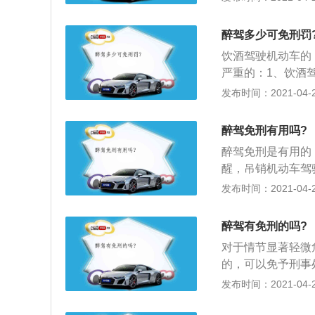
刑；4、《刑法》
情节恶劣的，或者
醉驾多少可免刑罚
饮酒驾驶机动车的，
严重的：1、饮酒驾
拘留，5年内不得
发布时间：2021-04-26
领取驾驶证，经过
销驾驶证，10年
醉驾免刑有用吗?
并处罚款。
醉驾免刑是有用的
醒，吊销机动车驾
证；2、醉酒驾驶
发布时间：2021-04-26
动车驾驶证，依法
机动车驾驶证后，
醉驾有免刑的吗?
生重大交通事故，
对于情节显著轻微
吊销机动车驾驶证
的，可以免予刑事
间，时间为六个月
发布时间：2021-04-26
机动车被处罚，再
元以下罚款，吊销