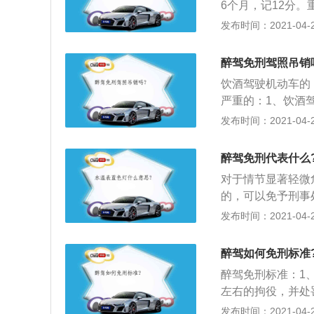
6个月，记12分
发布的《车辆驾驶人
发布时间：2021-04-26
规定，该规定指出
20mg\/100m
醉驾免刑驾照吊销
液中的酒精含量大于或
饮酒驾驶机动车的，
严重的：1、饮酒驾
拘留，5年内不得
发布时间：2021-04-26
领取驾驶证，经过
销驾驶证，10年
醉驾免刑代表什么
并处罚款。
对于情节显著轻微
的，可以免予刑事
二个月拘役幅度内
发布时间：2021-04-26
行为等其他影响犯
驶机动车的被告人
醉驾如何免刑标准
路、行车速度、是
醉驾免刑标准：1、
节显著轻微危害不
左右的拘役，并处
免予刑事处罚。
免于刑事处罚的；
发布时间：2021-04-26