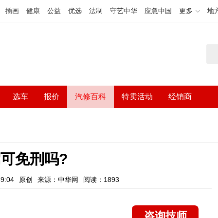
插画
健康
公益
优选
法制
守艺中华
应急中国
更多
地
选车
报价
汽修百科
特卖活动
经销商
可免刑吗?
9:04
原创
来源：中华网
阅读：1893
咨询技师