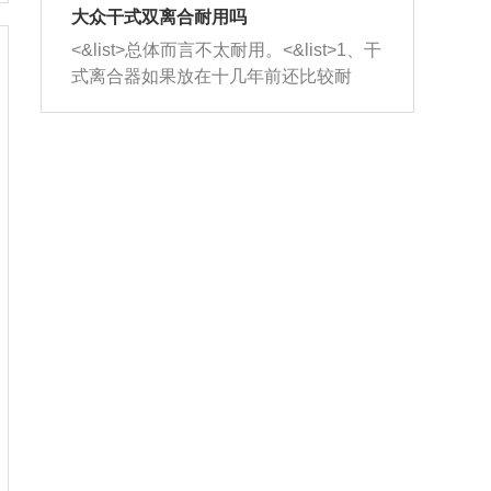
室，最后形成废气排出，就可以让三元
无法制作，需要将车辆送到修理厂或4s
造成烧机油。<&list>3、机油粘度。使用
大众干式双离合耐用吗
催化器得到清洗，排气管堵塞的情况就
店；<&list>2.车辆半轴套管防尘罩破
机油粘度过小的话，同样会有烧机油现
<&list>总体而言不太耐用。<&list>1、干
能够得到解决。
裂，破裂后会出现漏油现象，使半轴磨
象，机油粘度过小具有很好的流动性，
式离合器如果放在十几年前还比较耐
损严重，磨损的半轴容易损坏，产生异
容易窜入到气缸内，参与燃烧。<&list>
用，但是由于现在的汽车发动机动力输
响；<&list>3.稳定器的转向胶套和球头
4、机油量。机油量过多，机油压力过
出越来越高，使得干式离合器散热不足
老化，一般是使用时间过长造成的。解
大，会将部分机油压入气缸内，也会出
的缺陷也逐渐暴露出来。<&list>2、由于
决方法是更换新的质量好的转向橡胶套
现烧机油。<&list>5、机油滤清器堵塞：
干式双离合的工作环境暴露在空气中，
和球头。
会导致进气不畅，使进气压力下降，形
而离合器的散热也是通离合器罩上面的
成负压，使机油在负压的情况下吸入燃
几个小孔来进行散热。但是在行驶过程
烧室引起烧机油。<&list>6、正时齿轮或
中变速箱需要换挡，就不得不使得离合
链条磨损：正时齿轮或链条的磨损会引
器频繁工作。<&list>3、长时间的低速行
起气阀和曲轴的正时不同步。由于轮齿
驶以及过于频繁的启停，导致离合器的
或链条磨损产生的过量侧隙，使得发动
温度不断升高，而低速行驶时空气流动
机的调节无法实现：前一圈的正时和下
效率不高，无法将离合器中的热量有效
一圈可能就不一样。当气阀和活塞的运
的带走，导致离合器内部的温度不断升
动不同步时，会造成过大的机油消耗。
高，加速离合器的磨损。
解决方法：更换正时齿轮或链条。<&list
>7、内垫圈、进风口破裂：新的发动机
设计中，经常采用各种由金属和其他材