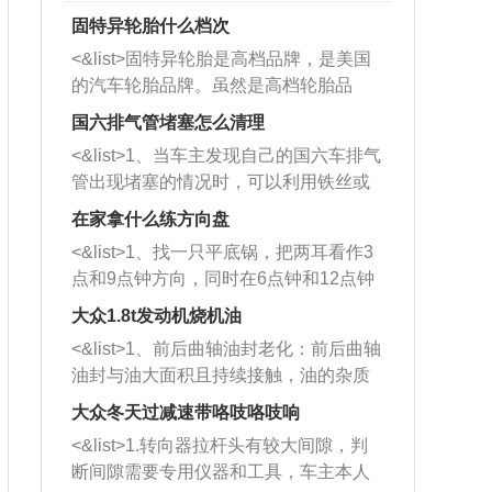
固特异轮胎什么档次
<&list>固特异轮胎是高档品牌，是美国
的汽车轮胎品牌。虽然是高档轮胎品
牌，但是中高低端的轮胎都有生产，这
国六排气管堵塞怎么清理
也是为了更好的开拓市场。
<&list>1、当车主发现自己的国六车排气
管出现堵塞的情况时，可以利用铁丝或
者是细棍，直接将杂物给取出来，如果
在家拿什么练方向盘
堵塞情况比较严重，也可以采取应急措
<&list>1、找一只平底锅，把两耳看作3
施。 <&list>2、直接利用木棍将所有的
点和9点钟方向，同时在6点钟和12点钟
杂物推到排气管里面的位置处，然后将
方向做一个标记。 <&list>2、双手握住
三元催化器拆解开，就可以将堵塞的东
大众1.8t发动机烧机油
平底锅两耳，然后往左打半圈、一圈、
西取出来。但如果是因为积碳过多引起
<&list>1、前后曲轴油封老化：前后曲轴
一圈半的练习，往右同样也要打相同的
的堵塞，就需要将三元催化器泡在草酸
油封与油大面积且持续接触，油的杂质
圈数。 <&list>3、最后强调要反复练
中进行清洗。 <&list>3、也可以利用清
和发动机内持续温度变化使其密封效果
习，这样就可以形成肌肉记忆，在真实
大众冬天过减速带咯吱咯吱响
洗剂对堵塞的情况得到解决，将清洗剂
逐渐减弱，导致渗油或漏油。<&list>2、
驾驶车辆时，不需要记忆也能打好方
放在燃油箱中，与燃油混合后，车辆启
<&list>1.转向器拉杆头有较大间隙，判
活塞间隙过大：积碳会使活塞环与缸体
向。
动时，就可以和汽油一起进入到燃烧
断间隙需要专用仪器和工具，车主本人
的间隙扩大，导致机油流入燃烧室中，