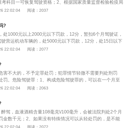
。重考科目一可恢复驾驶资格；2、根据国家质量监督检验检疫局
员血液、呼气酒精含量阈值与检验》（GB19522—2004）中
 22:02:04
阅读：2037
，饮酒驾车是指车辆驾驶人员血液中的酒精含量大于或者等于
l，小于80mg\/100ml的驾驶行为；3、醉酒驾车是指车辆驾驶人员血
吗?
者等于80mg\/100ml的驾驶行为。
处1000元以上2000元以下罚款，12分，暂扣6个月驾驶证，
驶营运机动车辆的，处5000元以下罚款，12分，处15日以下
考取驾驶证；2、醉酒驾驶机动车，吊销驾驶证，5年内不得再
 22:02:04
阅读：2077
判决后处以拘役，并处罚金；3、醉酒驾驶营运机动车辆，吊
内不能取得驾驶证，终生不得驾驶营运车辆，经刑事拘留判决，
?
危害不大的，不予定罪处罚；犯罪情节轻微不需要判处刑罚
处罚。危险驾驶罪：1、构成危险驾驶罪的，可以在一个月至
确定量刑起点；2、在量刑起点的基础上，可以根据危险驾驶
 22:02:04
阅读：2063
罪构成的犯罪事实增加刑罚量，确定基准刑；3、对于醉酒驾
，应当综合考虑被告人的醉酒程度、机动车类型、车辆行驶道
?
否造成实际损害以及认罪悔罪等情况，准确定罪量刑。对于情
醉驾，血液酒精含量108毫克\/100毫升，会被法院判处2个月
大的，不予定罪处罚；犯罪情节轻微不需要判处刑罚的，可以
罚金数千元；2、如果没有特殊情况可以从轻处罚的，是不能
3、如果没有超员超载、酒驾前科等从重情节，可以判处缓
 22:02:04
阅读：2072