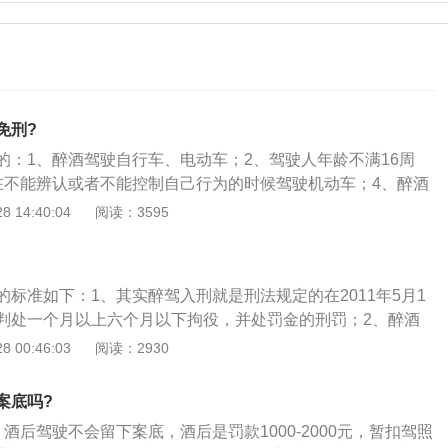
免刑?
的：1、醉酒驾驶自行车、电动车；2、驾驶人年龄不满16周
在不能辨认或者不能控制自己行为的时候驾驶机动车；4、醉酒
（比如老婆临产、酒精度刚达到醉酒标准且具有自首情节）。
 14:40:04
阅读：3595
标准如下：1、其实醉驾入刑就是刑法规定的在2011年5月1
判处一个月以上六个月以下拘役，并处罚金的刑罚；2、醉酒
约束至酒醒。吊销机驾驶证，依法追究刑事责任，5年内不得
 00:46:03
阅读：2930
3、醉酒驾驶营运车辆，由公安机关约束至酒醒。吊销机动车
刑事责任，10年内不得重新取得驾驶证。重新取得驾驶证后，
案底吗?
；4、酒后或醉酒驾驶，发生重大交通事故，构成犯罪的，依
酒后驾驶不会留下案底，酒后是罚款1000-2000元，暂扣驾照
吊销驾驶证，终生不得重新取得驾驶证。