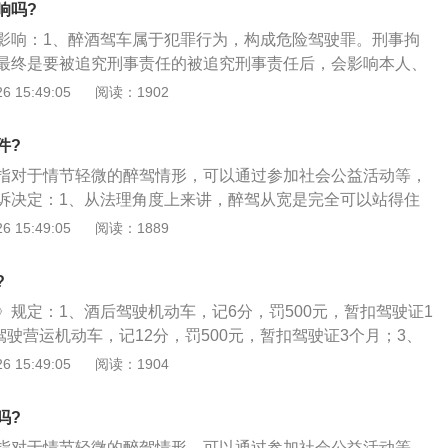
响吗?
门约束至酒醒，增加吊销机动车驾驶证，且针对该行为应依法
影响：1、醉酒驾车属于犯罪行为，构成危险驾驶罪。刑事拘
年内不得重新取得机动车驾驶证。
最终是要被追究刑事责任的被追究刑事责任后，会影响本人、
，参军、公务员考试、招警考试、考取军校、事业单位招聘、
 15:49:05
阅读：1902
，政审不合格是不予录用\/录取的；2、《征兵政治审查工作规
规定，家庭主要成员被刑事处罚的，是不可以服现役的，也就
件?
军校；3、《征兵政治审查工作规定》具有以下情形之一的公
指对于情节轻微的醉驾情形，可以通过参加社会公益活动等，
役家庭主要成员、直接抚养人、主要社会关系成员或者对本人
诉决定：1、从法理角度上来讲，醉驾从宽是完全可以站得住
属，有被刑事处罚、开除党籍、开除公职或者有严重违法问题
据刑事诉讼法的规定，对于犯罪情节轻微，依照刑法规定不需
 15:49:05
阅读：1889
包庇、报复言行的。
除刑罚的，人民检察院可以作出不起诉决定；3、比如广州越
就要满足未发生交通事故、未受到过刑事处罚等七个条件才可
?
动，而参加公益活动的情况要通过一定的考核才可以作为检察
》规定：1、酒后驾驶机动车，记6分，罚500元，暂扣驾驶证1
。
后驾驶营运机动车，记12分，罚500元，暂扣驾驶证3个月；3、
12分，罚2000元，暂扣驾驶证3--6个月，拘留15天以下；
 15:49:05
阅读：1904
机动车，记12分，罚2000元，暂扣驾驶证6个月，拘留15天
有醉酒驾驶机动车被处罚两次以上的，吊销机动车驾驶证，五
吗?
机动车。
指对于情节轻微的醉驾情形，可以通过参加社会公益活动等，