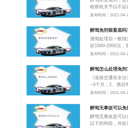
检察机关予以不起
脚的；2、因为根
发布时间：2021-04-26
要判处刑罚或者免
秀区的醉驾从宽，
醉驾免刑留案底吗
以申请参加公益活
酒驾处理后一般情
院不予起诉的依据
款1000-200
据国家质量监督检
发布时间：2021-04-26
验》（GB1952
中的酒精含量大于或者
醉驾怎么处理免刑
酒驾车是指车辆驾驶
《道路交通安全法
为。
--3个月；2、酒
醉酒驾驶机动车，记
发布时间：2021-04-26
4、酒醉酒驾驶营运
以下；5、一年内
醉驾无事故可以免
年内不得驾驶营运
醉驾无事故是可以
以下的拘役，并处罚