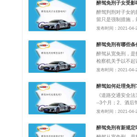
醉驾免刑子女受影
安机关交通管理部
醉驾判刑对子女的
追究刑事责任，五
留只是强制措施，
配偶、子女、父母
发布时间：2021-04-26
银行招聘等的政审
定》第八条第九项
醉驾免刑有哪些条
是不可以参军、考
醉驾从宽免刑，是
民，不得征集服现
检察机关予以不起
影响较大的其他亲
脚的；2、因为根
发布时间：2021-04-26
尚未查清，本人有
要判处刑罚或者免
秀区的醉驾从宽，
醉驾如何处理免刑
以申请参加公益活
《道路交通安全法
院不予起诉的依据
--3个月；2、酒
醉酒驾驶机动车，记
发布时间：2021-04-26
4、酒醉酒驾驶营运
以下；5、一年内
醉驾免刑有新规定
年内不得驾驶营运
醉驾从宽免刑，是