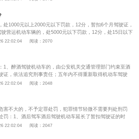
第一百三十三条第二款规定：在道路上驾驶机动车追逐竞驶，
在道路上醉酒驾驶机动车的，处拘役，并处罚金。
?
处1000元以上2000元以下罚款，12分，暂扣6个月驾驶证，
驶营运机动车辆的，处5000元以下罚款，12分，处15日以下
考取驾驶证；2、醉酒驾驶机动车，吊销驾驶证，5年内不得再
 22:02:04
阅读：2070
判决后处以拘役，并处罚金；3、醉酒驾驶营运机动车辆，吊
内不能取得驾驶证，终生不得驾驶营运车辆，经刑事拘留判决，
：1、醉酒驾驶机动车的，由公安机关交通管理部门约束至酒
驶证，依法追究刑事责任；五年内不得重新取得机动车驾驶
营运机动车的，由公安机关交通管理部门约束至酒醒，吊销机
 22:02:04
阅读：2048
追究刑事责任；十年内不得重新取得机动车驾驶证，重新取得
不得驾驶营运机动车；3、无论酒驾还是醉驾，驾驶机动车发
构成犯罪的，依法追究刑事责任，并由公安机关交通管理部门
危害不大的，不予定罪处罚，犯罪情节轻微不需要判处刑罚
，终生不得重新取得机动车驾驶证。
处罚：1、酒后驾车酒后驾驶机动车延长了暂扣驾驶证的时
，并处一千元以上二千元以下罚款；2、增加了因饮酒后驾驶
 22:02:04
阅读：2047
次饮酒驾驶机动车的，处十日以下拘留，并处一千元以上二千
机动车驾驶证的规定；3、醉酒驾车醉酒驾驶机动车的，由公