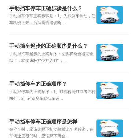
手动挡车停车正确步骤是什么？
手动挡车停车正确步骤是：1、先踩刹车制动，使
车辆慢下来，后踩离合器切断...
手动挡车起步的正确顺序是什么？
手动挡汽车起步的正确顺序：左脚将离合器完全
踩下，将变速杆挡位挂入1挡，...
手动挡停车的正确顺序？
手动挡停车的正确顺序：1、打右转向灯或者左转
向灯；2、轻踩刹车降低车速...
手动挡车停车正确顺序是怎样
在停车时，应该先踩下制动踏板让车辆减速，在
车辆速度很低时，应该踩下离合...