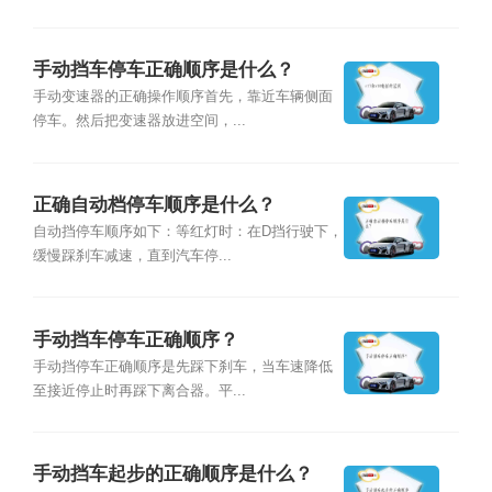
手动挡车停车正确顺序是什么？
手动变速器的正确操作顺序首先，靠近车辆侧面
停车。然后把变速器放进空间，...
正确自动档停车顺序是什么？
自动挡停车顺序如下：等红灯时：在D挡行驶下，
缓慢踩刹车减速，直到汽车停...
手动挡车停车正确顺序？
手动挡停车正确顺序是先踩下刹车，当车速降低
至接近停止时再踩下离合器。平...
手动挡车起步的正确顺序是什么？