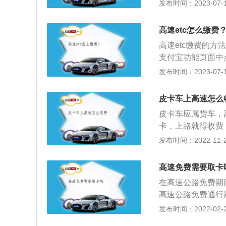
然后缓缓通过高速
发布时间：2023-07-17
手刹。这时工作人
就可以正常行驶。
高速etc怎么缴费
取卡机旁边停车。
高速etc缴费的
提示按压取卡按钮
支付宝功能页面中
然后将挡位挂到前
栏并点击进入；4
发布时间：2023-07-17
在跳转的etc充
值。etc是利用
皮卡车上高速怎么
辆自动识别和有关
皮卡车应属货车，
不停车自动收费的
卡，上路就得收费
交高速费和普通轿
发布时间：2022-11-29
卡，类似于福特猛
规定的高速收费标
高速免费需要取卡
元每公里；中型车
在高速公路免费期
0.90元每公里
高速公路免费通行
车、卧铺客车1.4
免费通行，而载货
发布时间：2022-02-22
里。从舒适感讲，
费，高速公路是指一
能，而且轮胎非常