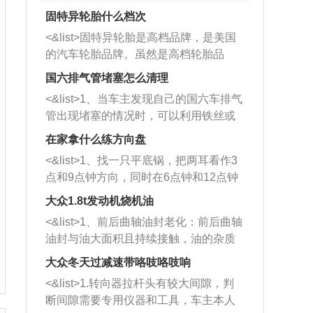
固特异轮胎什么档次
<&list>固特异轮胎是高档品牌，是美国
的汽车轮胎品牌。虽然是高档轮胎品
牌，但是中高低端的轮胎都有生产，这
国六排气管堵塞怎么清理
也是为了更好的开拓市场。
<&list>1、当车主发现自己的国六车排气
管出现堵塞的情况时，可以利用铁丝或
者是细棍，直接将杂物给取出来，如果
在家拿什么练方向盘
堵塞情况比较严重，也可以采取应急措
<&list>1、找一只平底锅，把两耳看作3
施。 <&list>2、直接利用木棍将所有的
点和9点钟方向，同时在6点钟和12点钟
杂物推到排气管里面的位置处，然后将
方向做一个标记。 <&list>2、双手握住
三元催化器拆解开，就可以将堵塞的东
大众1.8t发动机烧机油
平底锅两耳，然后往左打半圈、一圈、
西取出来。但如果是因为积碳过多引起
<&list>1、前后曲轴油封老化：前后曲轴
一圈半的练习，往右同样也要打相同的
的堵塞，就需要将三元催化器泡在草酸
油封与油大面积且持续接触，油的杂质
圈数。 <&list>3、最后强调要反复练
中进行清洗。 <&list>3、也可以利用清
和发动机内持续温度变化使其密封效果
习，这样就可以形成肌肉记忆，在真实
大众冬天过减速带咯吱咯吱响
洗剂对堵塞的情况得到解决，将清洗剂
逐渐减弱，导致渗油或漏油。<&list>2、
驾驶车辆时，不需要记忆也能打好方
放在燃油箱中，与燃油混合后，车辆启
<&list>1.转向器拉杆头有较大间隙，判
活塞间隙过大：积碳会使活塞环与缸体
向。
动时，就可以和汽油一起进入到燃烧
断间隙需要专用仪器和工具，车主本人
的间隙扩大，导致机油流入燃烧室中，