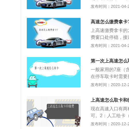
员在窗口负责发卡
发布时间：2021-04-26
卡过程中不可解开
人员缴费即可；2
高速怎么缴费拿卡
是不停车电子收费
上高速缴费拿卡的
采用电子收费方式ETC
费窗口处停稳，接
上最先进的路桥收
口缴费通行程序：车
发布时间：2021-04-26
TC车道上的微波
过称重设备），在
进行结算。使车辆
接过通行费票据及
第一次上高速怎么
是ETC自助缴费
一般家用的7座（
时候也一样，系统
在停车取卡时需要
行驶，判断好车距
发布时间：2020-12-26
车，拉手刹，确保
交通规则：高速上
上高速怎么取卡和
要遵守交通规则，
现在高速入口有两
手司机上高速时，
可。2：人工给卡
验的司机陪同，可
出口岗亭交卡付钱
发布时间：2020-12-26
灵活的使用灯光，