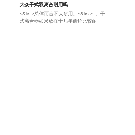
室，最后形成废气排出，就可以让三元
无法制作，需要将车辆送到修理厂或4s
造成烧机油。<&list>3、机油粘度。使用
大众干式双离合耐用吗
催化器得到清洗，排气管堵塞的情况就
店；<&list>2.车辆半轴套管防尘罩破
机油粘度过小的话，同样会有烧机油现
<&list>总体而言不太耐用。<&list>1、干
能够得到解决。
裂，破裂后会出现漏油现象，使半轴磨
象，机油粘度过小具有很好的流动性，
式离合器如果放在十几年前还比较耐
损严重，磨损的半轴容易损坏，产生异
容易窜入到气缸内，参与燃烧。<&list>
用，但是由于现在的汽车发动机动力输
响；<&list>3.稳定器的转向胶套和球头
4、机油量。机油量过多，机油压力过
出越来越高，使得干式离合器散热不足
老化，一般是使用时间过长造成的。解
大，会将部分机油压入气缸内，也会出
的缺陷也逐渐暴露出来。<&list>2、由于
决方法是更换新的质量好的转向橡胶套
现烧机油。<&list>5、机油滤清器堵塞：
干式双离合的工作环境暴露在空气中，
和球头。
会导致进气不畅，使进气压力下降，形
而离合器的散热也是通离合器罩上面的
成负压，使机油在负压的情况下吸入燃
几个小孔来进行散热。但是在行驶过程
烧室引起烧机油。<&list>6、正时齿轮或
中变速箱需要换挡，就不得不使得离合
链条磨损：正时齿轮或链条的磨损会引
器频繁工作。<&list>3、长时间的低速行
起气阀和曲轴的正时不同步。由于轮齿
驶以及过于频繁的启停，导致离合器的
或链条磨损产生的过量侧隙，使得发动
温度不断升高，而低速行驶时空气流动
机的调节无法实现：前一圈的正时和下
效率不高，无法将离合器中的热量有效
一圈可能就不一样。当气阀和活塞的运
的带走，导致离合器内部的温度不断升
动不同步时，会造成过大的机油消耗。
高，加速离合器的磨损。
解决方法：更换正时齿轮或链条。<&list
>7、内垫圈、进风口破裂：新的发动机
设计中，经常采用各种由金属和其他材