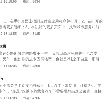
公路收费站的车道，在窗口处停车并将挡位挂到驻车挡，拉起
 16:18:55
阅读：6634
员会给你一张磁卡，接过磁卡后松开手刹，将挡位挂到前进挡
2.将车辆减速，然后缓缓通过高速公路收费站的车道，在自助
？
将挡位挂到驻车挡并拉起手刹后，根据自助取卡机上面的文字
方法：1、在手机桌面上找到支付宝应用程序并打开；2、在打开的
，自助取卡机就会自动吐出磁卡。拿到磁卡后就可以松开手刹
点击更多选项；3、在跳转的更多页面中，找到城市服务功能
进挡正常行驶。
、在跳转的更多车主服务页面中，找到etc充值选项并打开；5、
 16:18:55
阅读：5135
值界面中，填写相关的信息，并点击下方的提交信息即可完成充
车辆自动识别技术完成车辆与收费站之间的无线数据通讯，进行车
收费
收费数据的交换，通过计算机网络进行收费数据的处理，实现
高速公路所缴纳的路费不一样，节假日高速免费并不包含皮
全电子收费系统。
，另外，假如你的皮卡应属轻型，也就是2吨之下自重，那所
车一样，一级高速大约0.5元每公里；假如你买的是非轻型皮
 11:50:05
阅读：4859
禽这样的，那就需要翻一倍，一级高速大约1元每公里。国家
准为：小型车二吨（含二吨）之下货车、二十座之下客车0.45
吗
二吨之上至七吨（含七吨）货车、二十一座之上至五十座客车
间不需要拿卡直接抬杆放行，Etc通道正常使用，计费为0。在
；大型车七吨之上至二十吨（含二十吨）货车、五十一座之上客
期间，7座及7座以下的载客汽车不需要缴纳高速公路费，直接
62元每公里；特大型车二十吨之上货车、集装箱车2.138元每公
汽车和大客车依然需要按照行驶的里程数缴纳高速公路过路
 17:06:08
阅读：4706
跑车的舒适感一般都相对比较差，由于跑车并没有避震滤震功
年平均昼夜小客车交通量为25,000辆以上，专供汽车分道高
薄悬挂又有点硬，在高速公路上行驶的时候相对比较难受，在