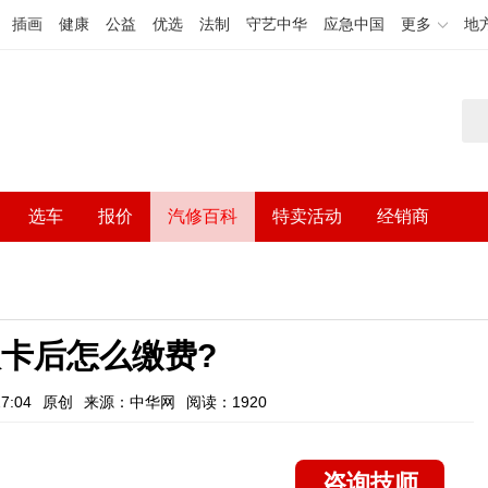
插画
健康
公益
优选
法制
守艺中华
应急中国
更多
地
选车
报价
汽修百科
特卖活动
经销商
卡后怎么缴费?
7:04
原创
来源：中华网
阅读：1920
咨询技师