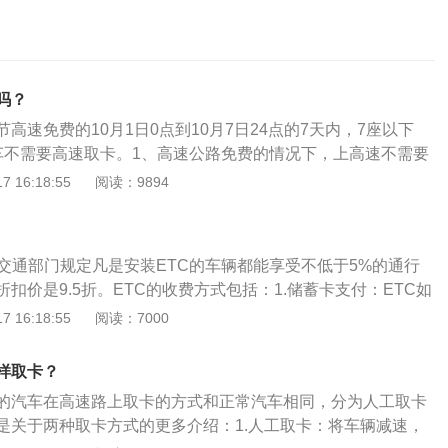
吗？
高速免费的10月1日0点到10月7日24点的7天内，7座以下
车不需要高速取卡。1、高速公路免费的情况下，上高速不需要
恢复前5小时的过渡期，轿车进入高速道口的话会发行纸的临
 16:18:55
阅读：9894
卡），在免费的时间段下高速是不收费的。过了免费的时间段
的。2、免费时间根据“重大节日免除小型巴士通行费的实施方
的时间以车辆离开高速公路出口的收费车道的时间为基准。一般
：交通部门规定凡是安装ETC的车辆都能享受不低于5%的通行
费站的收费车道的时间为基准。换言之，收费期间上高速公
扣价是9.5折。ETC的收费方式包括：1.储蓄卡支付：ETC如
速公路，不收费。相反，免费期间上高速，收费期间下高速的
申请，可以从储蓄卡直接扣除过路费用。2.信用卡支付：办理E
 16:18:55
阅读：7000
通警察部门预测，在免费时间段之前，符合高速公路行驶免费
支付，在收费的时候，账单会直接录入到信用卡账单。3.支付宝
相当部分会在服务区和收费站的出口停下来，等免费时间后出
从支付宝办理，第一扣费会是支付宝的花呗。4.微信支付：通
样取卡？
可以从微信支付扣费。5.人工窗口现金支付：当ETC没有钱时，
的汽车在高速路上取卡的方式和正常汽车相同，分为人工取卡
窗口，把ETC里的卡片拿出来进行付费。
是关于两种取卡方式的更多介绍：1.人工取卡：将车辆减速，