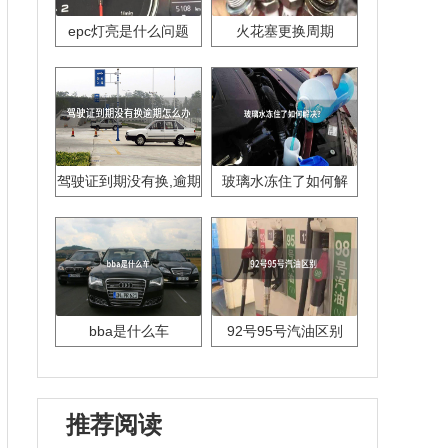
epc灯亮是什么问题
火花塞更换周期
驾驶证到期没有换,逾期
玻璃水冻住了如何解
怎么办??
决？
bba是什么车
92号95号汽油区别
推荐阅读