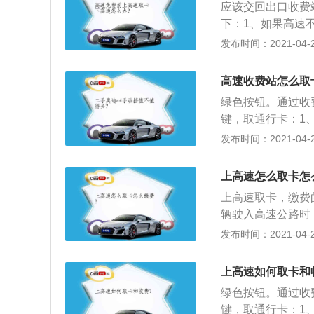
应该交回出口收费
下：1、如果高速
的，至于高速通行
发布时间：2021-04-28
但要注意，提前上
速是要收过路费的
高速收费站怎么取
等待时间，待免费
绿色按钮。通过收
键，取通行卡：1
员在窗口负责发卡
发布时间：2021-04-27
卡过程中不可解开
人员缴费即可；2
上高速怎么取卡怎
是不停车电子收费
上高速取卡，缴费
采用电子收费方式ETC
辆驶入高速公路时
上最先进的路桥收
辆驶出高速公路时
发布时间：2021-04-26
TC车道上的微波
员确认车牌正确后
进行结算。使车辆
认应该收取多少数
上高速如何取卡和
让车辆通过，完成
绿色按钮。通过收
键，取通行卡：1