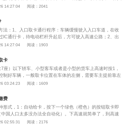
，一种是自助取卡，就需要自行取卡方能通过。需要注意，取
 14:27:04
阅读：2041
安全带。到高速出口时，在收费窗口停下，将入口卡递给工作
、此外，还有先进的充电技术等不间断的电子充电系统。ETC
?
系统，ETC专用车道是给那些装了ETC车载器的车辆使用的，
方法：1、入口取卡通行程序：车辆缓慢驶入入口车道，在收
（ElectronicTollCollection）不停车收费系统是目前世界
过IC通行卡，待电动栏杆升起后，方可驶入高速公路；2、出
费方式；3、通过安装在车辆挡风玻璃上的电子标签和收费站E
辆缓慢驶入出口车道（载货类汽车请以3-5公里\/小时匀速通
 14:27:04
阅读：1903
天线之间的短距离微波通信，利用计算机网络技术和银行在后台
收费窗口处停稳，将IC通行卡和应缴纳的通行费交给收费员，
不停车通过收费站缴纳路桥费。
所找零钞，待电动栏杆升起后，方可驶离高速公路；3、如果
取卡
的话，只需要减速驶入快通通道，等待放行就可以了，下高速的
含7座）以下轿车、小型客车或者是小型的货车上高速时按1，
会自动扣费。
控制好车辆，一般取卡位置在车体的左侧，需要车主提前靠左
，调整左右距离，在取卡机器或者收费站出口和肩膀平行时停
 03:24:23
阅读：1609
不会出现溜车的现象。附：第一次上高速注意事项：1、遵守
开车和日常生活中的驾驶不同，高速上车速较快，在开车时需
缴费
避免在高速上开车时出现违章现象，影响行车安全，如果是新
种形式，1：自动给卡，按下一个绿色（橙色）的按钮取卡即
需要在车上张贴实习标志，同时找一个三年及三年以上驾驶经
（中国人口太多没办法全自动化）。下高速就简单了，到高速
以保障行车安全。2、熟悉汽车的灯光：高速上开车时，需要
。当车辆驶入收费车道并停在收费亭前时，自动抓拍线圈将抓
 02:55:31
阅读：2176
尤其是在高速上车速较快，喇叭不一定比灯光效果好，所以需