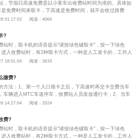
站，节假日高速免费是以小客车出收费站时间为准的。具体如
不是免费时间来取卡，下高速是免费时间，就不会收过路费
卡，硬卡需要交给收费员的，如果是纸卡就不用交回的；2、
 01:17:02
阅读：4060
高速零点到来前出本省，那在经过省界收费站时，以上这段高
；3、建议事先测算好出发时间，或出省前在附近服务区休息
卡?
时间到了再出省界收费站，就不需要付过路费。
费站时，取卡机的语音提示“请按绿色键取卡”，按一下绿色
、进入收费站时，有2种取卡方式，一种是人工发卡的，工作人
，一种是自助取卡，就需要自行取卡方能通过。需要注意，取
 18:01:04
阅读：3633
安全带。到高速出口时，在收费窗口停下，将入口卡递给工作
、此外，还有先进的充电技术等不间断的电子充电系统。ETC
么缴费?
系统，ETC专用车道是给那些装了ETC车载器的车辆使用的，
的方法：1、第一个入口领卡之后，下高速时再交卡交费当车
（ElectronicTollCollection）不停车收费系统是目前世界
，车辆进入MTC车道停车，收费站人员发放通行卡；2、当车
费方式；3、通过安装在车辆挡风玻璃上的电子标签和收费站E
，车辆进入MTC车道停车，将通行卡交给收费站人员，收费人
 14:27:04
阅读：2024
天线之间的短距离微波通信，利用计算机网络技术和银行在后台
刷通行卡；3、收费软件系统根据通行卡内驶入收费站信息确
不停车通过收费站缴纳路桥费。
额的通行费，当交易完成后，软件系统向自动栏杆发出命令，
收费?
收费。
费站时，取卡机的语音提示“请按绿色键取卡”，按一下绿色
、进入收费站时，有2种取卡方式，一种是人工发卡的，工作人