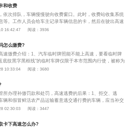
出入的公路，禁止行人和飞机动车在高速公路上行驶，设立分
椅并不是依照舒适感设计制作的，人一坐长期便会腰酸背疼，
卡和收费
标志标线信号装置的公路，我国的公路按照功能和交通量严格
法完成长期的行驶。从加油层面讲，超跑由于追求速度，一般
，依次排队，车辆慢慢驶向收费窗口。此时，收费站收集系统
级，高速公路属于高等级公路，之后是一级公路。
发动机，那样的缺陷便是会让超跑相对比较的耗油，以前有些
息等。工作人员会给车主记录车辆信息的卡，然后在驶出高速
威龙的油箱最多只有支撑它跑15分钟的时间，如果跑高速公路
员，支付费用后就可以离开高速公路。检查汽车的灯光是否正
 16:42:47
阅读：3936
以内很有可能都找不着下一个加油站就没油了，那样有较大概
时噪音很大。如果有任何信息需要前后传递给驾驶员，则需要
上叫拖车，另外高速公路上的加油站全是97号之下的汽油，超
要知道鸣喇叭是没有用的其他人几乎听不见。需要准备导航。
吗怎么缴费?
的汽油，如果盲目的加油品不好的低标号汽油会损伤超跑的发动
自己的导航，如果没有则最好自己准备一个，或用手机下载一
高速缴费介绍：1、汽车临时牌照能不能上高速，要看临时牌
在错误的高速公路交叉路口下车，如果错误地上下车将不得不
天蓝底纹黑字黑框线”的临时车牌仅限于本市范围内行使，被称为
用这类车牌并不可以去外地，受限性比较大；3、而“棕黄底纹
 10:33:04
阅读：3680
时车牌可以跨市行驶使用，被称为异地临时车牌，这类车牌可以
4、有效期正式牌照有效期为长期基本伴随车辆终身，临时牌
?
5日，最长不超过30日，安装方法和悬挂位置正式牌照使用防盗
管所办理补缴罚款和处罚，高速逃费的后果：1、拒交、逃
辆的前后指定位置，临时牌照按规定粘贴在前后挡风玻璃内
车辆和假冒鲜活农产品运输蓄意逃交通行费的车辆，应当补交
倍的应交票款；2、逃交车辆通行费无法确定收费里程的，应
 02:30:03
阅读：3447
与高速公路网内最远站点收费里程补交并加付车辆通行费；
通行费的，高速公路管理机构、高速公路经营企业可以将车辆
取卡下高速怎么办?
理，由此造成的损失和发生的费用由当事人承担。