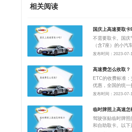
相关阅读
国庆上高速要取卡
不需要取卡。国庆节
（含7座）的小汽
取卡，但是在费用
发布时间：2023-07-17
时通行卡（简称纸
的话，那个是收费
高速费怎么收取？
案”，免除通行费
ETC的收费标准
道路以车辆通过收
优惠，全国的统一折
路，免费期间下高
果是通过手机银行
发布时间：2023-07-17
话要收费。3、交
TC时选择信用卡
通行条件的巴士的
花呗支付：如果是
站。
临时牌照上高速怎
过微信办理的etc
驾驶张贴临时牌照
也可以选择从人工
和自助取卡。以下