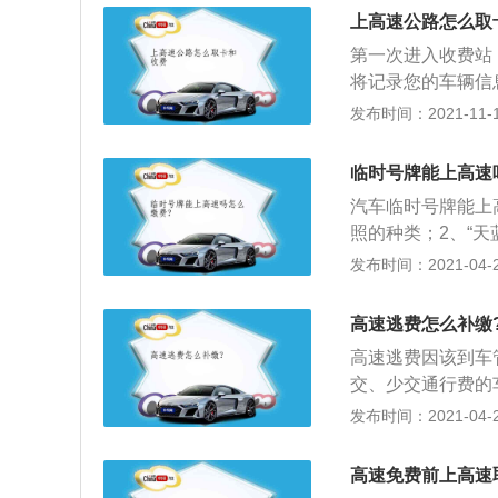
速行驶，全部控制
加之超级跑车的轮
上高速公路怎么取
隔带，以及齐全的
糟心的驾驶体验无
第一次进入收费站
划分，具有5个等
都是会采用大功率
将记录您的车辆信
人测算过，布加迪
时将卡交给工作人
发布时间：2021-11-10
上在那样短的时间
常，因为高速行驶
率会被迫停到高速
通过灯光来表达。
临时号牌能上高速
跑必须加98之上
现在许多车主都有
机。
汽车临时号牌能上
个。这样可以避免
照的种类；2、“
走很多弯路。
本地临时车牌，使
发布时间：2021-04-28
黑字黑框线”的临
去外地，上高速；
高速逃费怎么补缴
照有效期为5到1
高速逃费因该到车
固封装置安装在车
交、少交通行费的
侧。
通行费，并加付五
发布时间：2021-04-28
当按照待交收费站
3、拒不补交车辆
高速免费前上高速
拖移到指定地点处