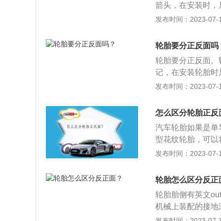
箭头，在安装时，
胎花纹有确切的旋
但是建议把带有生
发布时间：2023-07-17
排水性，较低的胎
轮胎中心为准，其
当初的设计目标背
分，但是最好把有
会导致方向盘抖动
轮胎要分正反面吗
中心为准，其左右两
轮胎宽度和后面两
轮胎要分正反面。轮
时将“outside
影响，动力也会有
记，在安装轮胎时只
可。以下关于汽车
发布时间：2023-07-17
并传递其他方向的
有良好的附着性，
怎么区分轮胎正反
汽车行驶时所受到
汽车轮胎如果是单
剧烈震动和早期损
型花纹轮胎，可以将
全性、操纵稳定性
de”的英文。以
发布时间：2023-07-17
如果装反了在行驶
会出现在驾驶过程
轮胎怎么区分反正
轮胎可以分为三个
轮胎胎侧有英文ou
较好辨认，在其胎
机械上装配的接地
了，然后有生产日
用：能支承车身，
发布时间：2023-07-17