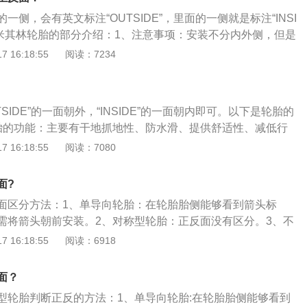
拆换解决，以防在日后的驾驶全过程中出现风险。在拆换轮胎
动力不同步、操控性不好、跑偏等，极端情况时，会影响行车
了方便，一般会将标有轮胎生产日期、轮胎尺寸规格等信息的
反两面安反了，有可能会致使在行驶过程中有安全风险，因此
一侧，会有英文标注“OUTSIDE”，里面的一侧就是标注“INSI
没有标注，或者标注信息较少的一面朝向内侧。
反面很重要。
于米其林轮胎的部分介绍：1、注意事项：安装不分内外侧，但是
期的安装在外侧。只是要顺着箭头的走向安装，箭头的走向就
 16:18:55
阅读：7234
。2、轮胎装反的影响：如果轮胎装反容易造成车辆跑偏，抓
边的阻力也不一样，最终导致的就是刹车效果变差。另外，在
车，轮胎和地面之间会介入了水分子，形成所谓的水膜，会让
SIDE”的一面朝外，“INSIDE”的一面朝内即可。以下是轮胎的
摩擦系数变小，很容易出事故，这时候需要及时把这些水甩出
胎的功能：主要有干地抓地性、防水滑、提供舒适性、减低行
应的水槽作用，能及时疏导这些水分，让轮胎和地面摩擦力保
湿地抓地性、承载性、操控能力、平均磨耗、里程数。2、轮
 16:18:55
阅读：7080
体上可以分为4个部分：胎面、胎肩、胎边、胎圈。每一部分
胎面主要与地面接触，胎肩和胎边起支撑作用，胎圈与轮圈接
面?
3、轮胎内部组成：轮胎内部由多层不同材质叠加起来组成，
面区分方法：1、单导向轮胎：在轮胎胎侧能够看到箭头标
、钢丝带束层、应力吸收橡胶条、胎体帘子布层、气密层。
需将箭头朝前安装。2、对称型轮胎：正反面没有区分。3、不
会刻印outside的字样，在安装时将outside的字样朝外安
 16:18:55
阅读：6918
胎装反的影响：1、内外装反：内外装反一般是针对花纹不对
对称的花纹有特定的方向和排列顺序。这类型的轮胎如果内外
面？
驶有可能不太容易发觉，但是速度一旦过快，急刹车、紧急避
型轮胎判断正反的方法：1、单导向轮胎:在轮胎胎侧能够看到
会出现轮胎抓地力不平衡的情况。2、单导向型轮胎：这类轮