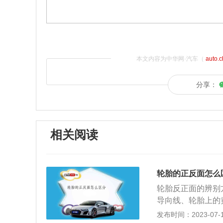
本文内容为中华网·汽车（
auto.
分享：
相关阅读
轮胎的正反面怎么
轮胎反正面的辨别
导向线、轮胎上的
就只能靠听噪音来
发布时间：2023-07-17