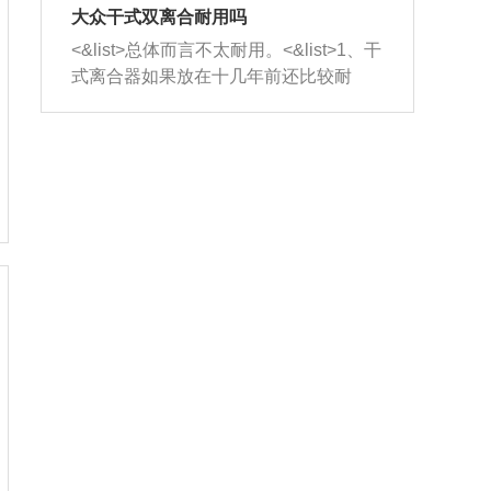
室，最后形成废气排出，就可以让三元
无法制作，需要将车辆送到修理厂或4s
造成烧机油。<&list>3、机油粘度。使用
大众干式双离合耐用吗
催化器得到清洗，排气管堵塞的情况就
店；<&list>2.车辆半轴套管防尘罩破
机油粘度过小的话，同样会有烧机油现
<&list>总体而言不太耐用。<&list>1、干
能够得到解决。
裂，破裂后会出现漏油现象，使半轴磨
象，机油粘度过小具有很好的流动性，
式离合器如果放在十几年前还比较耐
损严重，磨损的半轴容易损坏，产生异
容易窜入到气缸内，参与燃烧。<&list>
用，但是由于现在的汽车发动机动力输
响；<&list>3.稳定器的转向胶套和球头
4、机油量。机油量过多，机油压力过
出越来越高，使得干式离合器散热不足
老化，一般是使用时间过长造成的。解
大，会将部分机油压入气缸内，也会出
的缺陷也逐渐暴露出来。<&list>2、由于
决方法是更换新的质量好的转向橡胶套
现烧机油。<&list>5、机油滤清器堵塞：
干式双离合的工作环境暴露在空气中，
和球头。
会导致进气不畅，使进气压力下降，形
而离合器的散热也是通离合器罩上面的
成负压，使机油在负压的情况下吸入燃
几个小孔来进行散热。但是在行驶过程
烧室引起烧机油。<&list>6、正时齿轮或
中变速箱需要换挡，就不得不使得离合
链条磨损：正时齿轮或链条的磨损会引
器频繁工作。<&list>3、长时间的低速行
起气阀和曲轴的正时不同步。由于轮齿
驶以及过于频繁的启停，导致离合器的
或链条磨损产生的过量侧隙，使得发动
温度不断升高，而低速行驶时空气流动
机的调节无法实现：前一圈的正时和下
效率不高，无法将离合器中的热量有效
一圈可能就不一样。当气阀和活塞的运
的带走，导致离合器内部的温度不断升
动不同步时，会造成过大的机油消耗。
高，加速离合器的磨损。
解决方法：更换正时齿轮或链条。<&list
>7、内垫圈、进风口破裂：新的发动机
设计中，经常采用各种由金属和其他材