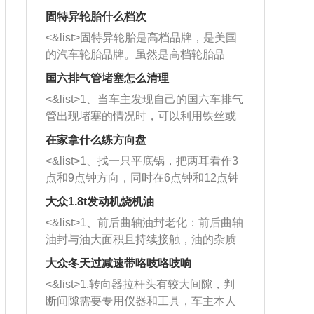
固特异轮胎什么档次
<&list>固特异轮胎是高档品牌，是美国
的汽车轮胎品牌。虽然是高档轮胎品
牌，但是中高低端的轮胎都有生产，这
国六排气管堵塞怎么清理
也是为了更好的开拓市场。
<&list>1、当车主发现自己的国六车排气
管出现堵塞的情况时，可以利用铁丝或
者是细棍，直接将杂物给取出来，如果
在家拿什么练方向盘
堵塞情况比较严重，也可以采取应急措
<&list>1、找一只平底锅，把两耳看作3
施。 <&list>2、直接利用木棍将所有的
点和9点钟方向，同时在6点钟和12点钟
杂物推到排气管里面的位置处，然后将
方向做一个标记。 <&list>2、双手握住
三元催化器拆解开，就可以将堵塞的东
大众1.8t发动机烧机油
平底锅两耳，然后往左打半圈、一圈、
西取出来。但如果是因为积碳过多引起
<&list>1、前后曲轴油封老化：前后曲轴
一圈半的练习，往右同样也要打相同的
的堵塞，就需要将三元催化器泡在草酸
油封与油大面积且持续接触，油的杂质
圈数。 <&list>3、最后强调要反复练
中进行清洗。 <&list>3、也可以利用清
和发动机内持续温度变化使其密封效果
习，这样就可以形成肌肉记忆，在真实
大众冬天过减速带咯吱咯吱响
洗剂对堵塞的情况得到解决，将清洗剂
逐渐减弱，导致渗油或漏油。<&list>2、
驾驶车辆时，不需要记忆也能打好方
放在燃油箱中，与燃油混合后，车辆启
<&list>1.转向器拉杆头有较大间隙，判
活塞间隙过大：积碳会使活塞环与缸体
向。
动时，就可以和汽油一起进入到燃烧
断间隙需要专用仪器和工具，车主本人
的间隙扩大，导致机油流入燃烧室中，