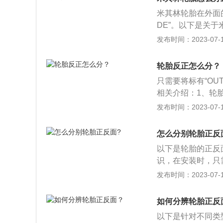
害，需要立即开展
上，导致车辆的制
产日期等信息：为
时假如将轮胎的正
米其林轮胎在外面的
安全。
一面朝向外侧，而
学好鉴别轮胎的正
DE”。以下是关
建议把带有生产日
发布时间：2023-07-17
是车轮滚动的方向
地力也会变差，两
轮胎反正怎么分？
一些雨雪天气下行
只需要将标有“OUT
轮胎和地面之间的
相关介绍：1、轮
去，花纹起到了对
驶噪音、抗冲击、
发布时间：2023-07-17
持相对合理。
胎的截面结构：大
都有各自的功能。
怎么分别轮胎正反
触起到密封作用。
以下是轮胎的正反
胎面花纹、覆盖层
识，在安装时，只
对称轮胎：在轮胎一侧
发布时间：2023-07-17
装。以下是汽车轮
称的轮胎而言，不
如何分辨轮胎正反
装反，平时低速行
以下是针对不同类
让或者积水路段就