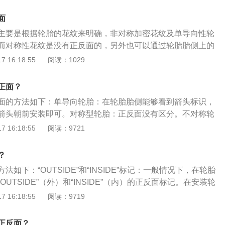
胎是一种比较均衡的设计，以胎面中心沟槽为界，左右纹理对
称轮胎。按理来说，这类轮胎装反后并不会产生太大的影响，
面
主或维修人员查看轮胎信息，建议将标有生产日期的一面安装
主要是根据轮胎的花纹来明确，非对称加密花纹及单导向性轮
称轮胎区分：非对称花纹由于左右花纹结构不同，所以一般外
而对称性花纹是没有正反面的，另外也可以通过轮胎胎侧上的
压力会更大。通过增大转弯时外侧花纹的着地压力花纹能够提
具体情况如下：一、根据轮胎的花纹来明确：一般状况下，假
 16:18:55
阅读：1029
花纹采用不同的结构形式和橡胶配方能让轮胎两个胎面分别兼
称加密的，在轮胎胎壁部位上面标有“OUTSIDE”（外）和“IN
，性能更全面。装反后，就会严重影响轮胎性能的发挥。1、
正反两面标记。在安装轮胎时，只需要将标有“OUTSIDE”的一面
其实都有标志正反面的字母，一般轮胎都会标记有标志，如下
正面？
E”的一面朝里就可以。如果是单导向性轮胎，会在胎内壁根据箭头
IDE的字母，OUTSIDE字母的一面装在外侧。2、如果没有字
面的方法如下：单导向轮胎：在轮胎胎侧能够看到箭头标识，
转动方向。该类轮胎在组装时，不但要参考箭头标示的转动方
导向线，单导向性花纹会在胎内壁根据箭头符号的方式标识轮
箭头朝前安装即可。对称型轮胎：正反面没有区分。不对称轮
向与轮胎翻转方向得是一致的，与此同时还应将标有箭头的一
类轮胎在组装时，不但要参考箭头符号标示的转动方位，与此
“outside”的字样，在安装时将“outside”的字样朝外安装即
 16:18:55
阅读：9721
沒有以上二种正反面标记得话，则表明该轮胎并沒有正反两面
头符号的一面靠外。3、如果都没有的话，就要看点了，把含
车有良好的乘座舒适性和行驶平顺性；保证车轮和路面有良好
轮胎胎侧上的出厂日期来辨别：轮胎胎侧上的出厂日期并不是
一侧对准充气口就没错了，一般只在高级的轮胎中才有这样的
车的牵引性、制动性和通过性；承受着汽车的重量，
日这样方式显示的，而是由简单的4位数字组成，比如您在轮胎胎
？
，有日期的一侧通常都会安装在外侧的。5、如果买了个假轮
513，那么它就代表着是2013年第35周所生产的，轮胎上带
话，还有一招就是听声音，轮胎装反了的话，开起来噪音会非
如下：“OUTSIDE”和“INSIDE”标记：一般情况下，在轮胎
就是轮胎的正面。现在市场上大多数的轮胎全是有正反面的。
上，一般老司机一听就知道，所以这个时候就要把轮胎转回来
UTSIDE”（外）和“INSIDE”（内）的正反面标记。在安装轮
苛依照轮胎要求的安装方位开展安装，不然不仅会危害轮胎的
有什么后果？如果轮胎的滚动方向装反了，会影响车辆的加速
OUTSIDE”的一面朝外，“INSIDE”的一面朝内即可。箭头标
 16:18:55
阅读：9719
轮胎的静音模式有影响，比较严重的甚至会致使汽车方向跑
长，雨天排水性能下降、磨损加剧、胎噪变大等一系列的问
胎壁上通过箭头的形式标记轮胎的旋转方向。这类轮胎在安装
严重危害安全驾驶的情况产生。当轮胎有了明显的衰老和损
外侧装反了，会导致两侧车轮的抓地力不同，尤其在湿滑道路
头指示的旋转方向，同时还应将标有箭头的一面朝向外侧。生
正反面？