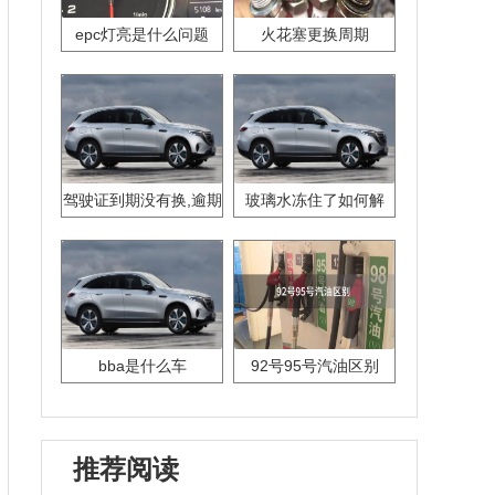
epc灯亮是什么问题
火花塞更换周期
驾驶证到期没有换,逾期
玻璃水冻住了如何解
怎么办??
决？
bba是什么车
92号95号汽油区别
推荐阅读