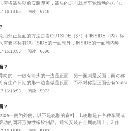
只需将箭头朝前安装即可，箭头的走向就是车轮滚动的方向。
转方向，如果你把它反过来，就变成逆向。这类轮胎有极好的
产日期的安装在外侧。2、对称型轮胎:正反没有区分。以单条
 16:18:55
阅读：6718
噪和极好的操控性能，相对来说还很省油。一旦装反，就会与
左右两侧花纹对称，在安装对称型轮胎时没有前后左右里外之
道而驰，更费油不说，过度磨损、雨天抓地力减弱，严重的还
生产日期的一边放在外边。3、不对称轮胎(非对称):以单条轮胎
。3、前后装反：尤其是后轮驱动的豪华车，往往两个前轮的
？
侧花纹不对称，在轮胎一侧会刻印“outside”的字样，在安装
个轮胎的宽度不一样，就不能进行前后调换。装反后转向会有
胎分正反面的方法是看OUTSIDE（外）和INSIDE（内）标
”的字样朝外安装即可。
影响，甚至油门踩得重一点，整个车子都会扭起来。
需要将标有OUTSIDE的一面朝外，INSIDE的一面朝内即
轮胎作用介绍：1、支持车辆的全部重量，承受汽车的负荷，
 16:18:55
阅读：6698
力和力矩。2、传送牵引和制动的扭力，保证车轮和路面之间
以提高汽车的动力性、制动性和通过性；与汽车悬架共同缓和
面？
的冲击，并衰减由此而产生的振动。3、防止汽车零部件受到
导向的，一般有箭头的一边是正面，另一面则是反面，而对称
坏，适应车辆的高速性能并降低行驶时的噪音，保证行驶的安
有生产日期的那一边当做是反面，而不对称型正面会有“outsi
、舒适性和节能经济性。
下是汽车轮胎的扩充资料：1.汽车轮胎安装的时候都是分正反的，
 16:18:55
阅读：5973
的过程中会造成一定的影响，导致行驶的路线不稳定，同时也
中噪音过大等问题，所以在安装之前一定要仔细辨别。2.汽车
面？
类别，单导向轮胎、对称型轮胎和不对称轮胎，单导向轮胎比
tside一侧为外侧。以下是轮胎的资料：1.轮胎是在各种车辆或
侧有一个箭头的标志，安装的时候只要将箭头向着前面就可以
滚动的圆环形弹性橡胶制品。通常安装在金属轮辋上。2.作
期的就是反面，放在里面即可。
缓冲外界冲击，实现与路面的接触并保证车辆的行驶性能。3.
 16:18:55
阅读：5883