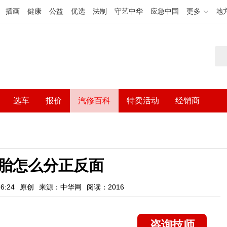
插画
健康
公益
优选
法制
守艺中华
应急中国
更多
地
选车
报价
汽修百科
特卖活动
经销商
胎怎么分正反面
6:24
原创
来源：中华网
阅读：2016
咨询技师