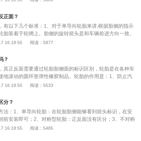
其用途可分为轿车轮胎和载货汽车轮胎两种。轿车轮胎主要用
，载货汽车轮胎主要用于载货汽车、客车及挂车上的充气轮
反正面？
体结构可分为充气轮胎和实心轮胎。
，有以下几个标准：1、对于单导向轮胎来讲,根据胎侧的指示
轮胎装着于轮辋上。胎侧的旋转箭头是和车辆前进方向一致。
的轮胎,在轮胎安装于轮辋时需要注意将轮胎胎侧有英文outsid
 16:18:55
阅读：5877
3、如果胎侧有白凸字轮胎以及有胎壁保护层，有白凸字轮胎以
朝外安装。以下是轿车轮胎装反的影响：1.不对称花纹的轮
吗？
降噪、操纵稳定、磨耗以及抗湿滑性能都有一定的影响。2.轮
，其正反面需要通过轮胎胎侧面的标识区别，轮胎是在各种车
速快的情况下，例如高速急刹车、紧急避让或是通过积水路
接地滚动的圆环形弹性橡胶制品。轮胎的作用是：1、防止汽
地力不平衡。
震动和早期损坏，适应车辆的高速性能并降低行驶时的噪音；
 16:18:55
阅读：5533
部重量，承受汽车的负荷，并传递其他方向的力和力矩。轮胎
：1、注意轮胎花纹磨损的程度；2、避免轮胎胎压过高或过
区分？
内杂物，避免刺破胎体，导致轮胎漏气或爆胎；4、定期轮胎换
方法：1、单导向轮胎：在轮胎胎侧能够看到箭头标识，在安
朝前安装即可；2、对称型轮胎：正反面没有区分；3、不对称
印outside的字样，在安装时将outside的字样朝外安装即
 16:18:55
阅读：5485
车的重要部件之一，其直接与路面接触，和汽车悬架共同来缓