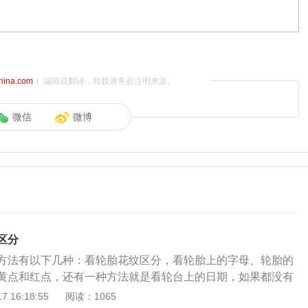
china.com
）编辑或翻译，转载请务必注明来源。
微信
微博
区分
方法有以下几种：看轮胎花纹区分，看轮胎上的字母、轮胎的
黄点和红点，还有一种方法就是看轮台上的日期，如果都没有
确定轮胎正反。具体如下：一、对称型轮胎区分：正反面没有
 16:18:55
阅读：1065