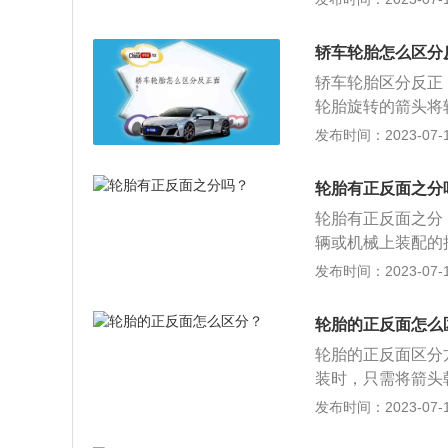
分类：汽车轮胎按
于轿车的充气轮胎
轿车轮胎怎么区分
胎。汽车轮胎按胎
轿车轮胎区分反正
轮胎旋转的箭头将
2、对于不对称花纹
发布时间：2023-07-17
e这一面向外装。
及有胎壁保护一侧
轮胎有正反面之分
胎，轮胎的花纹对
轮胎有正反面之分
胎内外装反，在车
辆或机械上装配的
段，会出现轮胎抓
车零部件受到剧烈
发布时间：2023-07-17
2、支持车辆的全
使用的注意事项是
轮胎的正反面怎么
低；3、清除胎纹
轮胎的正反面区分
位，防止偏磨损。
装时，只需将箭头
轮胎：在轮胎一侧会刻
发布时间：2023-07-17
可。汽车轮胎是汽