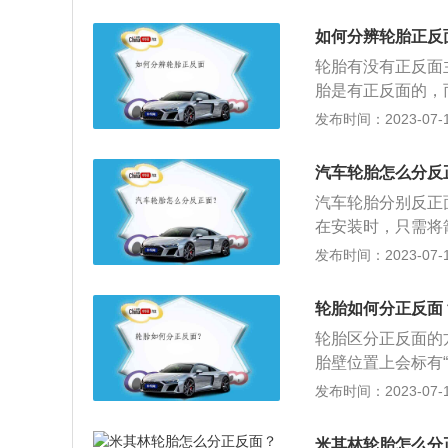
区分。对称花纹轮
称、相同则属于对
如何分辨轮胎正反
但为了方便日后车
轮胎有没有正反面
在外面。二、不对
胎是有正反面的，
侧的花纹处的着地
出厂日期来辨别。
发布时间：2023-07-17
高过弯性能，两边
如轮胎的纹路是非对
顾排水和抓地能力
SIDE”（内）的
看字母，每个轮胎
汽车轮胎怎么分反
靠外，“INSID
面图片中的OUTS
汽车轮胎分别反正
的方式标记轮胎的
母，那就看轮胎的
在安装时，只需将
向，也就是箭头方
胎的转动方位。该
胎：在轮胎一侧会刻印
发布时间：2023-07-17
面靠外。假如轮胎
同时还应将标有箭
可。作用：保证汽
的规定。二、通过
有黄点或者红点的
的附着性；提高汽
XX年XX月XX
轮胎如何分正反面
标识。4、看日期
侧上看到的数字是3
胎，什么都没有的
轮胎区分正反面的方法
有生产日期的一面
常大，特别是高速
胎壁位置上会标有“O
在安裝轮胎时要严
了。汽车轮胎装反
胎时，只需要将标有“
发布时间：2023-07-17
泄水特性，还会对
性能、刹车距离变
记：某些轮胎会在
偏、行车不稳定等
题；如果轮胎的内
时，不仅要参照箭
米其林轮胎怎么分