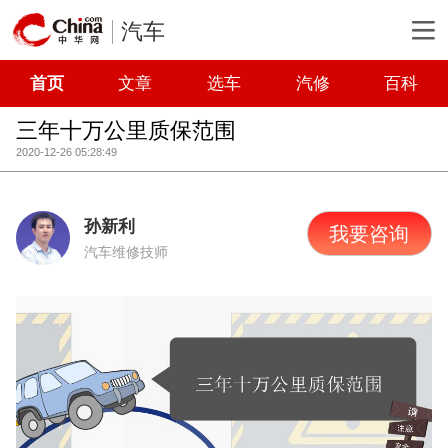
汽车
首页
文章
选车
汽修
百科
三年十万公里质保范围
2020-12-26 05:28:49
孙新利
我要咨询
汽车维修技师