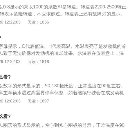
，需要前往维修店更换相关部件；3、散热器护罩网或散热器
-8显示的乘以1000的系数即是转速。转速表2200-2500转正
塞，致使散热不良，从而导致发动机温度过高。需更换散热护
00转表示危险转速，不应该超过。转速表上还有故障灯的显示。
4、发动机机油不足或者机油质量不达标，导致的发动机温度
原因如下：1、转速表内软轴连接断开所导致的转速表指针不
 12:22:03
阅读：1856
质机油即可。
针脱落或卡死不动所导致的转速表指针不动；3、仪表盘内有异
转动；4、转速表内线路出现问题，老化或者烧断。
?
字母显示，C代表低温、H代表高温。水温表亮了是发动机的冷
以致于无法确保对发动机的冷却效果。水温表在仪表盘上，温
5格是正常的，车辆水温过高或者过低都会影响车辆发动机的运
 12:22:03
阅读：1818
的解决方法如下：1、冷却系统冷却水不足导致发动机温度过
机冷却后加入冷却液；2、水泵、风扇皮带过松或折断导致发
么看?
要前往维修店更换相关部件；3、散热器护罩网或散热器芯通
数字的形式显示的，50-130摄氏度，正常温度在90度左右。
致使散热不良，从而导致发动机温度过高。需更换散热护罩或
车主车辆水温过高需要停车休整，如若继续行驶会在成发动机
发动机机油不足或者机油质量不达标，导致的发动机温度过
红灯时表明发动机水温过高，需停车休整，避免发动机报废。
 12:02:03
阅读：1897
机油即可。
决方法如下：1、冷却系统冷却水不足导致发动机温度过高，
却后加入冷却液；2、水泵、风扇皮带过松或折断导致发动机
么看?
往维修店更换相关部件；3、散热器护罩网或散热器芯通风道
以图形的形式显示的，空心到实心图标的显示，正常温度在90
散热不良，从而导致发动机温度过高。需更换散热护罩或者清