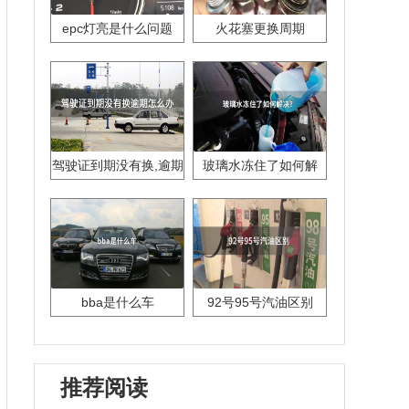
epc灯亮是什么问题
火花塞更换周期
驾驶证到期没有换,逾期
玻璃水冻住了如何解
怎么办??
决？
bba是什么车
92号95号汽油区别
推荐阅读