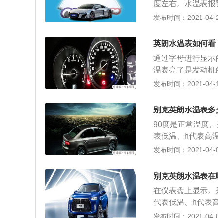
度左右。水温表报
理杂物；4、发动
成发动机报废。当
发布时间：2021-04-26
需更换优质机油即
机报废。水温温度
度过高，需停车待
英朗水温表如何看
致发动机温度过高
通过字母进行显示
芯通风道被杂物堵
温表亮了是发动机
罩或者清理杂物；
水温表在仪表盘上
发布时间：2021-04-13
过高。只需更换优
影响车辆发动机的
导致发动机温度过
别克英朗水温表多
过松或折断导致发
90度是正常温度
网或散热器芯通风
表低温、h代表高
更换散热护罩或者
保对发动机的冷却
发布时间：2021-04-08
发动机温度过高。只需
辆水温过高或者过
1、冷却系统冷却
别克英朗水温表在
液； 2、水泵、
在仪表盘上显示。
关部件； 3、散
代表低温、h代表
导致发动机温度过
确保对发动机的冷
发布时间：2021-04-08
机油质量不达标，