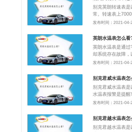
致发动机温度过高
别克英朗转速表是以0
芯通风道被杂物堵
常。转速表上70
罩或者清理杂物；
转速表指针不动的
发布时间：2021-04-26
过高。只需更换优
动；2、转速表指
物，导致指针无法
英朗水温表怎么看
英朗水温表是通过
却系统存在故障，
度在90度即4-
发布时间：2021-04-26
转。水温温度过高
高，需停车待发动
别克君威水温表怎
动机温度过高，需
别克君威水温表是以
风道被杂物堵塞，
水温表报警是提醒
者清理杂物；4、
报废。当水温灯亮
发布时间：2021-04-26
高。只需更换优质
水温温度过高的解
需停车待发动机冷
别克君越水温表怎
温度过高，需要前
别克君越水温表是
被杂物堵塞，致使