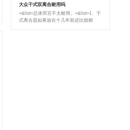
室，最后形成废气排出，就可以让三元
无法制作，需要将车辆送到修理厂或4s
造成烧机油。<&list>3、机油粘度。使用
大众干式双离合耐用吗
催化器得到清洗，排气管堵塞的情况就
店；<&list>2.车辆半轴套管防尘罩破
机油粘度过小的话，同样会有烧机油现
<&list>总体而言不太耐用。<&list>1、干
能够得到解决。
裂，破裂后会出现漏油现象，使半轴磨
象，机油粘度过小具有很好的流动性，
式离合器如果放在十几年前还比较耐
损严重，磨损的半轴容易损坏，产生异
容易窜入到气缸内，参与燃烧。<&list>
用，但是由于现在的汽车发动机动力输
响；<&list>3.稳定器的转向胶套和球头
4、机油量。机油量过多，机油压力过
出越来越高，使得干式离合器散热不足
老化，一般是使用时间过长造成的。解
大，会将部分机油压入气缸内，也会出
的缺陷也逐渐暴露出来。<&list>2、由于
决方法是更换新的质量好的转向橡胶套
现烧机油。<&list>5、机油滤清器堵塞：
干式双离合的工作环境暴露在空气中，
和球头。
会导致进气不畅，使进气压力下降，形
而离合器的散热也是通离合器罩上面的
成负压，使机油在负压的情况下吸入燃
几个小孔来进行散热。但是在行驶过程
烧室引起烧机油。<&list>6、正时齿轮或
中变速箱需要换挡，就不得不使得离合
链条磨损：正时齿轮或链条的磨损会引
器频繁工作。<&list>3、长时间的低速行
起气阀和曲轴的正时不同步。由于轮齿
驶以及过于频繁的启停，导致离合器的
或链条磨损产生的过量侧隙，使得发动
温度不断升高，而低速行驶时空气流动
机的调节无法实现：前一圈的正时和下
效率不高，无法将离合器中的热量有效
一圈可能就不一样。当气阀和活塞的运
的带走，导致离合器内部的温度不断升
动不同步时，会造成过大的机油消耗。
高，加速离合器的磨损。
解决方法：更换正时齿轮或链条。<&list
>7、内垫圈、进风口破裂：新的发动机
设计中，经常采用各种由金属和其他材