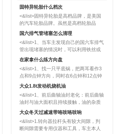
固特异轮胎什么档次
<&list>固特异轮胎是高档品牌，是美国
的汽车轮胎品牌。虽然是高档轮胎品
牌，但是中高低端的轮胎都有生产，这
国六排气管堵塞怎么清理
也是为了更好的开拓市场。
<&list>1、当车主发现自己的国六车排气
管出现堵塞的情况时，可以利用铁丝或
者是细棍，直接将杂物给取出来，如果
在家拿什么练方向盘
堵塞情况比较严重，也可以采取应急措
<&list>1、找一只平底锅，把两耳看作3
施。 <&list>2、直接利用木棍将所有的
点和9点钟方向，同时在6点钟和12点钟
杂物推到排气管里面的位置处，然后将
方向做一个标记。 <&list>2、双手握住
三元催化器拆解开，就可以将堵塞的东
大众1.8t发动机烧机油
平底锅两耳，然后往左打半圈、一圈、
西取出来。但如果是因为积碳过多引起
<&list>1、前后曲轴油封老化：前后曲轴
一圈半的练习，往右同样也要打相同的
的堵塞，就需要将三元催化器泡在草酸
油封与油大面积且持续接触，油的杂质
圈数。 <&list>3、最后强调要反复练
中进行清洗。 <&list>3、也可以利用清
和发动机内持续温度变化使其密封效果
习，这样就可以形成肌肉记忆，在真实
大众冬天过减速带咯吱咯吱响
洗剂对堵塞的情况得到解决，将清洗剂
逐渐减弱，导致渗油或漏油。<&list>2、
驾驶车辆时，不需要记忆也能打好方
放在燃油箱中，与燃油混合后，车辆启
<&list>1.转向器拉杆头有较大间隙，判
活塞间隙过大：积碳会使活塞环与缸体
向。
动时，就可以和汽油一起进入到燃烧
断间隙需要专用仪器和工具，车主本人
的间隙扩大，导致机油流入燃烧室中，