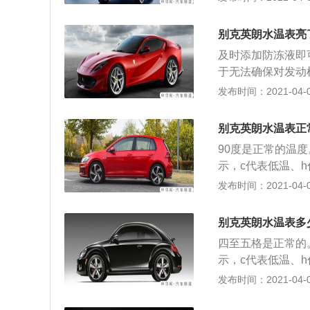
车辆水温过高或者
是： 1、冷却系
别克英朗水温表亮
冷却液； 2、水
及时添加防冻液即
换相关部件； 3
于无法确保对发动
从而导致发动机温
上，温度在90度
发布时间：2021-04-08
或者机油质量不达
的运转。水温温度
过高，需停车待发
别克英朗水温表正
发动机温度过高，
90度是正常的温
风道被杂物堵塞，
示，c代表低温、
者清理杂物； 4
无法确保对发动机
发布时间：2021-04-08
高。只需更换优质
的，车辆水温过高
法是： 1、冷却
别克英朗水温表多
入冷却液； 2、
四至五格是正常的
更换相关部件； 
示，c代表低温、
良，从而导致发动
无法确保对发动机
发布时间：2021-04-08
不足或者机油质量
的，车辆水温过高
法是： 1、冷却