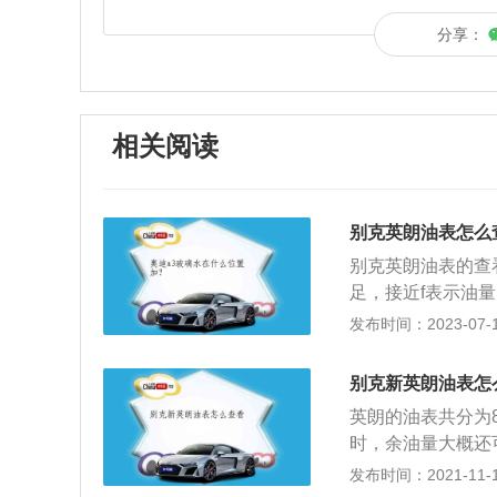
分享：
相关阅读
别克英朗油表怎么
别克英朗油表的查
足，接近f表示油
型车，车身尺寸是：长
发布时间：2023-07-17
箱容积为45l。2
大马力是163ps
别克新英朗油表怎
速箱。
英朗的油表共分为8
时，余油量大概还
计语言。汲取Riv
发布时间：2021-11-10
LED自动感应大