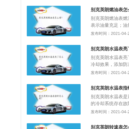
16吋双五辐豪华
别克英朗燃油表怎
一体式设计，配合触
别克英朗燃油表燃
有三辐多功能方向
表示油量充足；油
排空调出风口、40
油报警的。燃油表
发布时间：2021-04-26
喷射涡轮增压发动机
油泵在油箱中，依
速DCG智能双离合
作，减少其使用寿
值扭矩为230N.m/
别克英朗水温表亮
下挥发成汽油蒸汽
0Nm/1700-4400
别克英朗水温表亮
甚至液体汽油便进
冷却效果，添加防
境；3、指示偏差
是正常的，车辆水
发布时间：2021-04-26
时，可能注意到油
解决方法如下：1
因为油泵工作时，
冷却后加入冷却液
对汽油的热涨作用
别克英朗水温表指
前往维修店更换相
随之下降，所以出
别克英朗水温表是
使散热不良，从而
度。
的冷却系统存在故
动机机油不足或者
上，温度在90度
发布时间：2021-04-26
即可。
的运转。水温温度
度过高，需停车待
别克英朗转速表怎