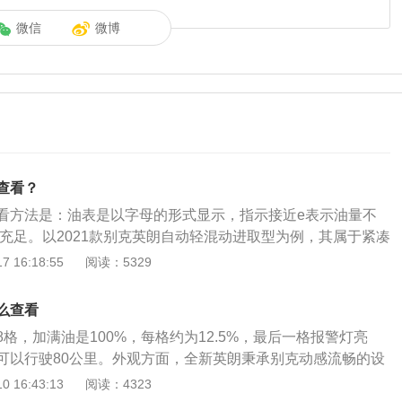
微信
微博
查看？
看方法是：油表是以字母的形式显示，指示接近e表示油量不
量充足。以2021款别克英朗自动轻混动进取型为例，其属于紧凑
4609mm、宽1798mm、高1486mm，轴距为2640mm，油
 16:18:55
阅读：5329
021款别克英朗自动轻混动进取型搭载了1.3l涡轮增压发动机，最
，最大功率转速是每分钟5500rpm，与其匹配的是6速手自一体变
么查看
格，加满油是100%，每格约为12.5%，最后一格报警灯亮
可以行驶80公里。外观方面，全新英朗秉承别克动感流畅的设
iera概念车的经典元素，配有全新飞翼式镀铬进气格栅、展翼型
 16:43:13
阅读：4323
灯、展翼型LED尾灯、车身双掠峰特征线、超大视野外后视镜、