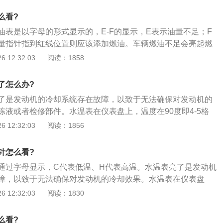
双色铝合金轮毂。内饰方面，全新英朗座舱延续别克360度环抱
么看?
感较佳的内饰材质，及Quiet-Tuning别克专利静音科技。配
油表是以字母的形式显示的，E-F的显示，E表示油量不足；F
盘、冰蓝运动型仪表盘、全自动空调系统、一键启动功能、后
量指针指到红线位置则应该添加燃油。车辆燃油不足会亮起燃
0L容积灵活多变行李箱。动力方面，全新别克英朗搭载1.3T双
的使用注意事项如下：1、不要等报警灯亮时再加油，因为汽
 12:32:03
阅读：1858
+6速DSS智能双离合变速箱及1.0T双喷射涡轮增压发动机+6
靠汽油对它进行散热和润滑，油量过少将不利于油泵正常工
变速箱两套驱动组合，前者最大功率为120kW/5500RPM，峰
命；2、加油时不建议加满，因为汽油受热膨胀和在夏季高温
1800~4400，后者最大功率为92kW/5600RPM，峰值扭矩为17
了怎么办?
，需要有空间来容纳。如果加的过满没有一点空间，汽油蒸汽
RPM。
了是发动机的冷却系统存在故障，以致于无法确保对发动机的
入到碳罐储存，碳罐存满了又逸到空气中，不但浪费还污染环
冻液或者检修部件。水温表在仪表盘上，温度在90度即4-5格
，日常更换电瓶或汽油滤芯、甚至停放一夜后，再次启动车辆
温过高或者过低都会影响车辆发动机的运转。水温温度过高的
 12:32:03
阅读：1856
表指针低于之前显示位置，便认为是故障。其实是正常现象，
、冷却系统冷却水不足导致发动机温度过高，需停车待发动机
油箱内是成负压，相应油箱容积减少，油面偏高，再加之温度
；2、水泵、风扇皮带过松或折断导致发动机温度过高，需要
，自然显示偏高，当温度下降和打开油箱后，压力释放，油面
针怎么看?
关部件；3、散热器护罩网或散热器芯通风道被杂物堵塞，致
现显示偏差是一种正常现象。但偏差一般不会超过一个指针宽
通过字母显示，C代表低温、H代表高温。水温表亮了是发动机
导致发动机温度过高。需更换散热护罩或者清理杂物；4、发
障，以致于无法确保对发动机的冷却效果。水温表在仪表盘
机油质量不达标，导致的发动机温度过高。只需更换优质机油
即4-5格是正常的，车辆水温过高或者过低都会影响车辆发动机
 12:32:03
阅读：1830
过高的解决方法如下：1、冷却系统冷却水不足导致发动机温
发动机冷却后加入冷却液；2、水泵、风扇皮带过松或折断导
么看?