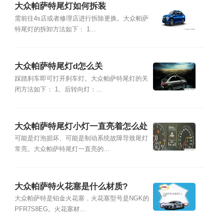
大众帕萨特尾灯如何拆装
需前往4s店或者修理店进行拆除更换。大众帕萨
特尾灯的拆卸方法如下： 1...
大众帕萨特尾灯d怎么关
踩踏刹车即可打开刹车灯。大众帕萨特尾灯的关
闭方法如下： 1、后转向灯：...
大众帕萨特尾灯小灯一直亮着怎么处
理
可能是灯泡损坏、可能是制动系统故障导致尾灯
常亮。大众帕萨特尾灯一直亮的...
大众帕萨特火花塞是什么材质?
大众帕萨特是铂金火花塞，火花塞型号是NGK的
PFR7S8EG。火花塞材...