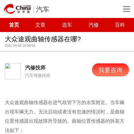
汽车
首页
文章
选车
汽修
百科
大众途观曲轴传感器在哪?
2021-04-26 10:06:02
汽修技师
我要咨询
汽车维修技师
大众途观曲轴传感器在进气歧管下方的水泵附近。当车辆
出现车辆无力、无法启动或者没有怠速的情况时，是曲轴
位置传感器出现故障所导致的。曲轴位置传感器的拆装方
法如下：