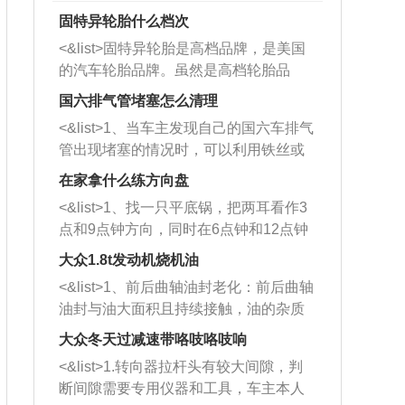
固特异轮胎什么档次
<&list>固特异轮胎是高档品牌，是美国
的汽车轮胎品牌。虽然是高档轮胎品
牌，但是中高低端的轮胎都有生产，这
国六排气管堵塞怎么清理
也是为了更好的开拓市场。
<&list>1、当车主发现自己的国六车排气
管出现堵塞的情况时，可以利用铁丝或
者是细棍，直接将杂物给取出来，如果
在家拿什么练方向盘
堵塞情况比较严重，也可以采取应急措
<&list>1、找一只平底锅，把两耳看作3
施。 <&list>2、直接利用木棍将所有的
点和9点钟方向，同时在6点钟和12点钟
杂物推到排气管里面的位置处，然后将
方向做一个标记。 <&list>2、双手握住
三元催化器拆解开，就可以将堵塞的东
大众1.8t发动机烧机油
平底锅两耳，然后往左打半圈、一圈、
西取出来。但如果是因为积碳过多引起
<&list>1、前后曲轴油封老化：前后曲轴
一圈半的练习，往右同样也要打相同的
的堵塞，就需要将三元催化器泡在草酸
油封与油大面积且持续接触，油的杂质
圈数。 <&list>3、最后强调要反复练
中进行清洗。 <&list>3、也可以利用清
和发动机内持续温度变化使其密封效果
习，这样就可以形成肌肉记忆，在真实
大众冬天过减速带咯吱咯吱响
洗剂对堵塞的情况得到解决，将清洗剂
逐渐减弱，导致渗油或漏油。<&list>2、
驾驶车辆时，不需要记忆也能打好方
放在燃油箱中，与燃油混合后，车辆启
<&list>1.转向器拉杆头有较大间隙，判
活塞间隙过大：积碳会使活塞环与缸体
向。
动时，就可以和汽油一起进入到燃烧
断间隙需要专用仪器和工具，车主本人
的间隙扩大，导致机油流入燃烧室中，