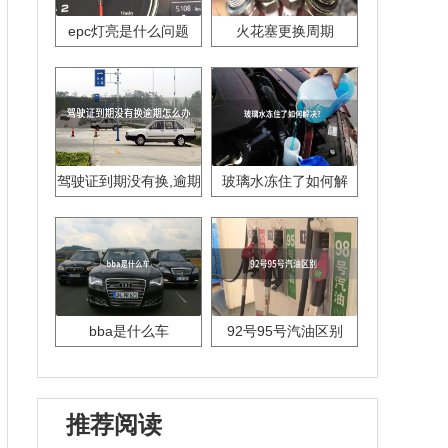
epc灯亮是什么问题
火花塞更换周期
驾驶证到期没有换,逾期
玻璃水冻住了如何解
怎么办??
决？
bba是什么车
92号95号汽油区别
推荐阅读