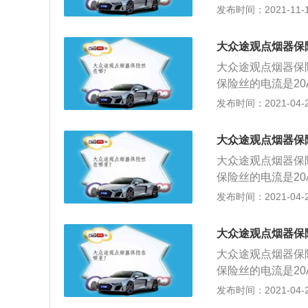
器为第二个序号，
发布时间：2021-11-10
丝；5、更换完毕
器是汽车上的一个
运行，则应到专业
电热丝为点烟区货
大众途观点烟器保
之外，还可配置一个
大众途观点烟器保
转换为220V的交
保险丝的电流是2
自动加热，等5到
发布时间：2021-04-26
装方法如下：1、
通过反方向可以旋
大众途观点烟器保
的点烟器的器座后
大众途观点烟器保
同样，将螺丝拧上
保险丝的电流是2
是使用塑料卡勾，
自动加热，等5到
发布时间：2021-04-26
将整块面板拆开；
装方法如下：1、
板门将会自动打开
通过反方向可以旋
5、拆面板盒：直
大众途观点烟器保
的点烟器的器座后
时，将连接线先拔
大众途观点烟器保
同样，将螺丝拧上
烟器含有外、内圈
保险丝的电流是2
是使用塑料卡勾，
动弹回原始位置，
自动加热，等5到
发布时间：2021-04-26
将整块面板拆开；
装方法如下：1、