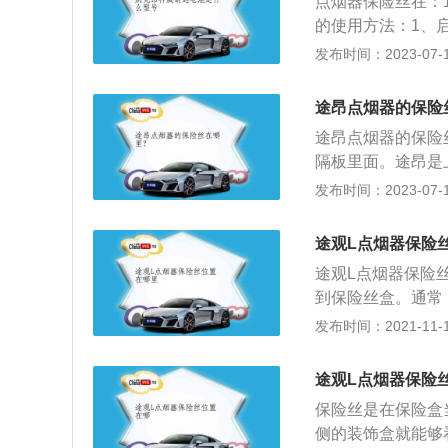
点烟器保险丝在：
的使用方法：1、
器弹出会有一点声
发布时间：2023-07-17
烟，点烟器烫的那
器上使用功率过高
途昂点烟器的保险
点烟器插头；4、
途昂点烟器的保险
避免异物进入点烟
隔板里面。途昂是
m、1989mm、1
发布时间：2023-07-17
ue概念车的设计
部之中。内饰方面
途观L点烟器保险
盘、12.3英寸全
途观L点烟器保险
nnect手机互联平台，
到保险丝盒。通常
盖板上会粘贴标签
发布时间：2021-11-10
时，通过说明标签
在检修前出于安全
途观L点烟器保险
丝刀或其他工具卸
保险丝是在保险盒
3、用测电笔对保
侧的装饰盒就能够
4、更换保险丝时