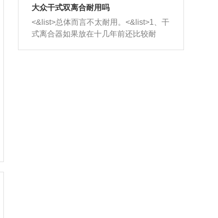
室，最后形成废气排出，就可以让三元
无法制作，需要将车辆送到修理厂或4s
造成烧机油。<&list>3、机油粘度。使用
大众干式双离合耐用吗
催化器得到清洗，排气管堵塞的情况就
店；<&list>2.车辆半轴套管防尘罩破
机油粘度过小的话，同样会有烧机油现
<&list>总体而言不太耐用。<&list>1、干
能够得到解决。
裂，破裂后会出现漏油现象，使半轴磨
象，机油粘度过小具有很好的流动性，
式离合器如果放在十几年前还比较耐
损严重，磨损的半轴容易损坏，产生异
容易窜入到气缸内，参与燃烧。<&list>
用，但是由于现在的汽车发动机动力输
响；<&list>3.稳定器的转向胶套和球头
4、机油量。机油量过多，机油压力过
出越来越高，使得干式离合器散热不足
老化，一般是使用时间过长造成的。解
大，会将部分机油压入气缸内，也会出
的缺陷也逐渐暴露出来。<&list>2、由于
决方法是更换新的质量好的转向橡胶套
现烧机油。<&list>5、机油滤清器堵塞：
干式双离合的工作环境暴露在空气中，
和球头。
会导致进气不畅，使进气压力下降，形
而离合器的散热也是通离合器罩上面的
成负压，使机油在负压的情况下吸入燃
几个小孔来进行散热。但是在行驶过程
烧室引起烧机油。<&list>6、正时齿轮或
中变速箱需要换挡，就不得不使得离合
链条磨损：正时齿轮或链条的磨损会引
器频繁工作。<&list>3、长时间的低速行
起气阀和曲轴的正时不同步。由于轮齿
驶以及过于频繁的启停，导致离合器的
或链条磨损产生的过量侧隙，使得发动
温度不断升高，而低速行驶时空气流动
机的调节无法实现：前一圈的正时和下
效率不高，无法将离合器中的热量有效
一圈可能就不一样。当气阀和活塞的运
的带走，导致离合器内部的温度不断升
动不同步时，会造成过大的机油消耗。
高，加速离合器的磨损。
解决方法：更换正时齿轮或链条。<&list
>7、内垫圈、进风口破裂：新的发动机
设计中，经常采用各种由金属和其他材