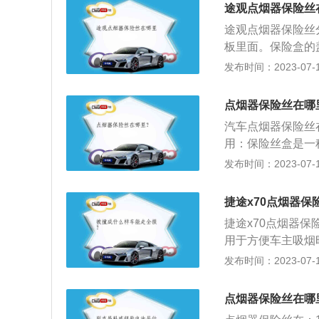
途观点烟器保险丝
途观点烟器保险丝
板里面。保险盒的
面举例子熟悉流程
发布时间：2023-07-17
到保险盒对应的位
器保险丝的位置，
点烟器保险丝在哪
笔测量保险丝触电
汽车点烟器保险丝
坏。5、用专用工
用：保险丝盒是一
烟器的使用方法：
电路，保险丝起到
发布时间：2023-07-17
图标按钮自动加热
熔断保护电路。熔
起的这一面，使用
后，汽车的某些功
全系数高，行车抽
捷途x70点烟器保
注意事项：在更换
意安装极可能烧毁
捷途x70点烟器
险盒一般位于电瓶
用于方便车主吸烟
套箱内。
能将汽车上12伏、
发布时间：2023-07-17
0是一款中型5门5座
为2745mm，
点烟器保险丝在哪
使用了多连杆式独