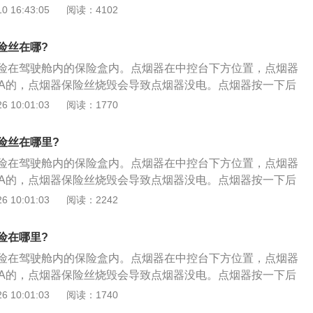
是20安的保险，可以采用备用的保险更换使用。机动车的点烟
 16:43:05
阅读：4102
后再通电测试元件是否正常运作，如更换后元件依旧不能正常
设备，传统的点烟器是从汽车电源取电加热金属电热片或者是
的维修店进行进一步的检查。
源为点烟取火源，经过后期的设计改革，点烟器除了可供点烟
险丝在哪?
车载逆变器，可以将汽车上的12V，24V或者是48V的直流电
险在驾驶舱内的保险盒内。点烟器在中控台下方位置，点烟器
流电。
0A的，点烟器保险丝烧毁会导致点烟器没电。点烟器按一下后
8秒加热完成后会自动弹出，弹出后即可点燃香烟。点烟器的拆
 10:01:03
阅读：1770
拧外壳：部分汽车的点烟器的器座后面，装的是拧上的外壳，
下来，然后再正方向就又可以装上了；2、拆螺丝：部分汽车
险丝在哪里?
面，是用螺丝来固定的，只要用扳手把螺丝拆掉就可以拿下，
险在驾驶舱内的保险盒内。点烟器在中控台下方位置，点烟器
就又装上去了；3、拆面板：拆除挡位操作杠的面板，该面板
0A的，点烟器保险丝烧毁会导致点烟器没电。点烟器按一下后
只需要将一边直接用手掰起来或者用一字螺丝刀翘起，就可以
8秒加热完成后会自动弹出，弹出后即可点燃香烟。点烟器的拆
 10:01:03
阅读：2242
4、拆面板螺丝：当拆除挡位操作杠面板后，按下点烟器的面
拧外壳：部分汽车的点烟器的器座后面，装的是拧上的外壳，
，然后看到两个黑色的螺丝，使用M4内六角扳手拆除即可；
下来，然后再正方向就又可以装上了；2、拆螺丝：部分汽车
接将点烟器的面板塑料盒用手拉出来，当拉出大概10厘米左右
险在哪里?
面，是用螺丝来固定的，只要用扳手把螺丝拆掉就可以拿下，
除掉，只有这样才可以将整个盒子拉出；6、操作内外圈：点
险在驾驶舱内的保险盒内。点烟器在中控台下方位置，点烟器
就又装上去了；3、拆面板：拆除挡位操作杠的面板，该面板
两部分，使用时将内圈按进去，待达到一定温度后，内圈会自
0A的，点烟器保险丝烧毁会导致点烟器没电。点烟器按一下后
只需要将一边直接用手掰起来或者用一字螺丝刀翘起，就可以
这时手捏外圈拔出即可。
8秒加热完成后会自动弹出，弹出后即可点燃香烟。点烟器的拆
 10:01:03
阅读：1740
4、拆面板螺丝：当拆除挡位操作杠面板后，按下点烟器的面
拧外壳：部分汽车的点烟器的器座后面，装的是拧上的外壳，