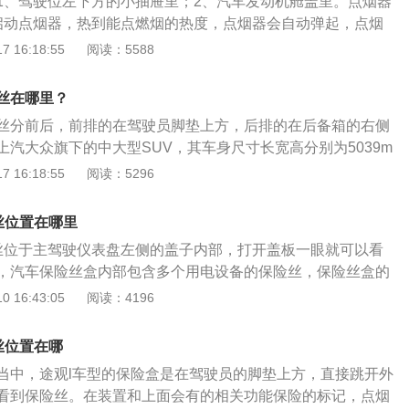
1、驾驶位左下方的小抽屉里；2、汽车发动机舱盖里。点烟器
启动点烟器，热到能点燃烟的热度，点烟器会自动弹起，点烟
音，以此来提示；2、拔出点烟器，里面加热的一端用来点
 16:18:55
阅读：5588
一头对准烟触碰即可。点烟器使用时应注意：1、避免在点烟
的电器；2、长时间使用点烟器尽量发动车辆；3、合理的插拔
丝在哪里？
停车后及时拔出外接设备；5、经常清理电烟头的电热丝；6、
丝分前后，前排的在驾驶员脚垫上方，后排的在后备箱的右侧
器孔。
上汽大众旗下的中大型SUV，其车身尺寸长宽高分别为5039m
773mm，轴距为2980mm。外观方面，途昂大量借鉴了CrossBl
 16:18:55
阅读：5296
，采用了双幅镀铬横条式进气格栅，且直接延伸进入了前大灯内
，上途昂运用了平直线条的设计元素，采用了三幅式平底方向
丝位置在哪里
液晶仪表盘。中控方面，途昂的多媒体信息显示屏将采用AppCo
丝位于主驾驶仪表盘左侧的盖子内部，打开盖板一眼就可以看
支持AppleCarPlay、AndroidAuto。
，汽车保险丝盒内部包含多个用电设备的保险丝，保险丝盒的
，说明不同保险丝标号对应的用电器是什么。维修人员检修
 16:43:05
阅读：4196
就能迅速准确的找到对应的保险丝。更换保险丝的步骤：1、
考虑应先关闭发动机及电源；2、找到保险丝盒的位置，用螺
丝位置在哪
下最外面的盖板，在盖板内侧可以找到对应的元件保险丝；
当中，途观l车型的保险盒是在驾驶员的脚垫上方，直接跳开外
险丝进行检查，确认保险丝已经熔断则需要更换新的保险丝；
看到保险丝。在装置和上面会有的相关功能保险的标记，点烟
应选择规格、型号、颜色等各项参数与旧保险丝一致的新保险