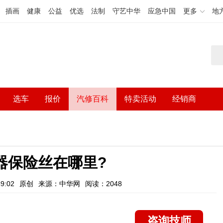
插画
健康
公益
优选
法制
守艺中华
应急中国
更多
地
选车
报价
汽修百科
特卖活动
经销商
器保险丝在哪里?
9:02
原创
来源：中华网
阅读：2048
咨询技师