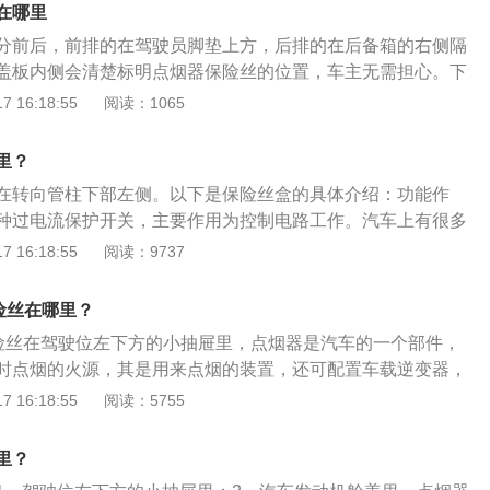
在哪里
分前后，前排的在驾驶员脚垫上方，后排的在后备箱的右侧隔
盖板内侧会清楚标明点烟器保险丝的位置，车主无需担心。下
：1、在寻找保险丝前，安全起见请关闭发动机与电源。2、找
 16:18:55
阅读：1065
置，用螺丝刀或其他工具小心撬开盖板。3、在盖板查询点烟
这里是第一列第二个。4、接着取下保险丝保护盖，拿出测电
里？
。假设其中一端检测时亮灯，而另一端不亮灯，说明保险丝烧
在转向管柱下部左侧。以下是保险丝盒的具体介绍：功能作
具取出坏掉的保险丝，将新的保险丝重新接回。相关扩展：点
种过电流保护开关，主要作用为控制电路工作。汽车上有很多
1、点烟器插孔在一键启动按钮右边，图标为香烟形状。按下
保护电路的作用，当电路的温度过高或电流过大时，保险丝能
 16:18:55
阅读：9737
，加热完毕会弹出，可以听到嘀嗒一声响。2、注意，拿起弹
断影响：汽车保险盒内有很多保险丝和继电器，当保险丝熔断
另一面点烟，把烟轻触到发热处即可。3、点烟器比打火机安
能就会受到影响。当保险丝熔断后，需要更换新保险丝。更换
烟尽量使用点烟器。保险丝控制着各个元件的电流与电压，随
险丝在哪里？
保险丝时，要用专用夹子将保险丝夹出来。在发动机舱内的保
保险丝，甚至引发火灾。所以，不建议非专业人士自行更换。
保险丝在驾驶位左下方的小抽屉里，点烟器是汽车的一个部件，
附近，在驾驶舱内的保险丝盒一般位于主驾驶位置或副驾驶手
时点烟的火源，其是用来点烟的装置，还可配置车载逆变器，
24伏、48伏的直流电转换为可供普通电器使用的电流。捷途x7
 16:18:55
阅读：5755
suv，其长宽高分别为4720mm、1900mm、1710mm，轴距
其驱动方式是前置前驱，前悬架使用了麦弗逊式独立悬架，后悬架
里？
立悬架。