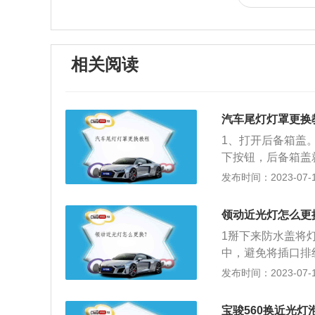
相关阅读
汽车尾灯灯罩更换
1、打开后备箱盖
下按钮，后备箱盖
锥将固定内衬棉的
发布时间：2023-07-17
撬坏。3、拆掉螺
号套头，拆下三个
领动近光灯怎么更
拔下来，如果插头
1掰下来防水盖将
下来。5、取下后
中，避免将插口排
轻轻地晃动，后尾
中取出。灯泡一般
发布时间：2023-07-17
尘清理干净，再用
新灯泡将新灯泡放
插好线束插头，固
推，将新灯泡固定
行简单的修补。如
宝骏560换近光灯