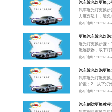
汽车近光灯更换步
完成了。
汽车近光灯更换步
力度要适中，避免
背后的防水盖拿掉
发布时间：2021-04-26
的防水盖并没有什
射罩中取出，取出
更换汽车近光灯泡
往外抽出灯泡；3
近光灯更换步骤：
若干固定卡位。安
泡连接器，取下灯
反射罩，对准安装
的顺序安装新灯泡
发布时间：2021-04-26
边缘和固定位完全
了。
汽车近光灯泡更换
汽车近光灯泡更换
护盖；2、拔下灯
出新灯泡更换，要
发布时间：2021-04-26
定好；5、打开汽
重新装回，安装完
汽车侧裙更换教程
汽车侧裙更换教程