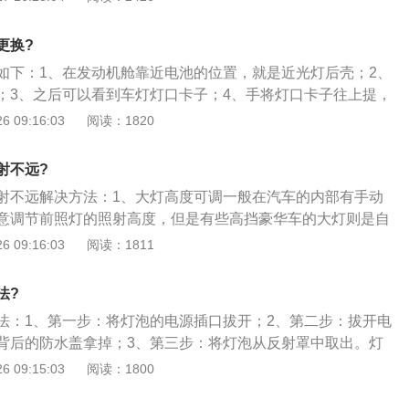
况到立即停车，车与物体之间已无间隙。当然这是在车况、路
良好情形下，如果高于这一车速，车况、路况较差和驾驶员疲
更换?
况下，其结果可想而知了；3、因此，夜间行车一定要控制车
如下：1、在发动机舱靠近电池的位置，就是近光灯后壳；2、
视线良好的道路上使用远光灯时，车速可适当加快；而在会车
；3、之后可以看到车灯灯口卡子；4、手将灯口卡子往上提，
转弯或桥梁或窄路或交叉路口等复杂情况时应减速慢行，车速
、之后就可以将近光灯取出来；6、取出来的近光灯；7、按住
 09:16:03
阅读：1820
\/小时以内。
拉灯泡，近光灯灯泡就取下来了。
射不远?
射不远解决方法：1、大灯高度可调一般在汽车的内部有手动
意调节前照灯的照射高度，但是有些高挡豪华车的大灯则是自
虽然没有手动可调的按钮，但是车辆根据相关传感器可自动进
 09:16:03
阅读：1811
2、如何调节车灯车辆的照明系统是否进行正确的指向调整，
射效果，也关乎车辆行驶的安全，一些车的近光灯调得很高，
法?
光，非常影响安全。同时，如果不能正确调节头灯指向；3、
法：1、第一步：将灯泡的电源插口拔开；2、第二步：拔开电
射范围，以及路面的照射效果。即使是更换一些升级的卤素灯
背后的防水盖拿掉；3、第三步：将灯泡从反射罩中取出。灯
下头灯是否正确指向，因为灯丝位置的细微变化，也会导致光
簧固定，某些车型的灯泡还带有塑料底座；4、第四步：将新
 09:15:03
阅读：1800
面的调整方法不需要借助特殊的设备和仪器，但却能获得正确
对准灯泡的固定卡位，捏住两边的钢丝卡簧往里推，将新灯泡
5、第五步：重新盖上防水盖，将灯泡电源插上，更换操作便