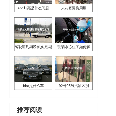
epc灯亮是什么问题
火花塞更换周期
驾驶证到期没有换,逾期
玻璃水冻住了如何解
怎么办??
决？
bba是什么车
92号95号汽油区别
推荐阅读