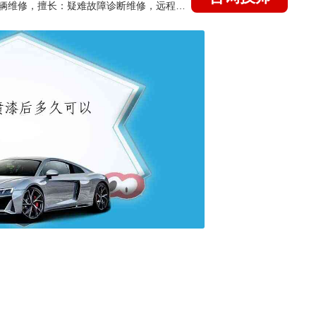
国家认证的汽车维修技师，15年德美日等各系车辆维修，擅长：疑难故障诊断维修，远程维修技术指导