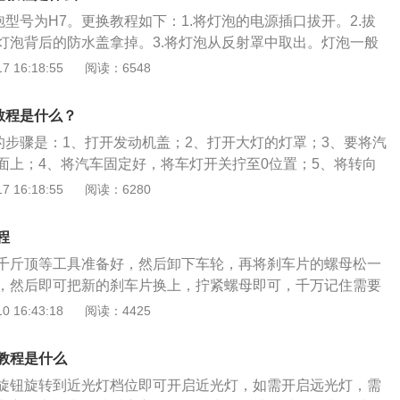
泡型号为H7。更换教程如下：1.将灯泡的电源插口拔开。2.拔
灯泡背后的防水盖拿掉。3.将灯泡从反射罩中取出。灯泡一般
，某些车型的灯泡还带有塑料底座。4.将新灯泡放入反射罩，
 16:18:55
阅读：6548
位，捏住两边的钢丝卡簧往里推，将新灯泡固定在反射罩内。
盖，将灯泡电源插上，更换操作完成。
教程是什么？
灯的步骤是：1、打开发动机盖；2、打开大灯的灯罩；3、要将汽
面上；4、将汽车固定好，将车灯开关拧至0位置；5、将转向
位置，关闭大灯之后需要等待一段时间，等灯泡充分冷却；
 16:18:55
阅读：6280
一定要按照说明更换，更换的灯泡型号要与汽车的灯泡型号相
标注在灯泡玻璃或灯泡座上，操作时注意手指勿触碰灯泡玻璃
程
是上汽通用五菱宝骏旗下一款汽车产品，该车车身尺寸分别为478
千斤顶等工具准备好，然后卸下车轮，再将刹车片的螺母松一
、1755mm，最大载物空间可达1680L，最高车速每小时为150千
，然后即可把新的刹车片换上，拧紧螺母即可，千万记住需要
，车重为1420kg。
注意的是，要将制动警报线的插头拔开，将固定制动钳的螺丝
 16:43:18
阅读：4425
拿开，这时就可以看到里面的刹车片，将刹车片拿出来更换新
制动钳安装复位回去并且要把制动警报线插好即可，安装完毕
教程是什么
踩刹车踏板，直到刹车踏板变硬，下车再次检查刹车油，多抽
旋钮旋转到近光灯档位即可开启近光灯，如需开启远光灯，需
线的中间，拧紧储油罐的盖子，放下机盖。一般在正常行驶的