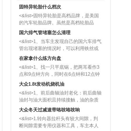
固特异轮胎什么档次
<&list>固特异轮胎是高档品牌，是美国
的汽车轮胎品牌。虽然是高档轮胎品
牌，但是中高低端的轮胎都有生产，这
国六排气管堵塞怎么清理
也是为了更好的开拓市场。
<&list>1、当车主发现自己的国六车排气
管出现堵塞的情况时，可以利用铁丝或
者是细棍，直接将杂物给取出来，如果
在家拿什么练方向盘
堵塞情况比较严重，也可以采取应急措
<&list>1、找一只平底锅，把两耳看作3
施。 <&list>2、直接利用木棍将所有的
点和9点钟方向，同时在6点钟和12点钟
杂物推到排气管里面的位置处，然后将
方向做一个标记。 <&list>2、双手握住
三元催化器拆解开，就可以将堵塞的东
大众1.8t发动机烧机油
平底锅两耳，然后往左打半圈、一圈、
西取出来。但如果是因为积碳过多引起
<&list>1、前后曲轴油封老化：前后曲轴
一圈半的练习，往右同样也要打相同的
的堵塞，就需要将三元催化器泡在草酸
油封与油大面积且持续接触，油的杂质
圈数。 <&list>3、最后强调要反复练
中进行清洗。 <&list>3、也可以利用清
和发动机内持续温度变化使其密封效果
习，这样就可以形成肌肉记忆，在真实
大众冬天过减速带咯吱咯吱响
洗剂对堵塞的情况得到解决，将清洗剂
逐渐减弱，导致渗油或漏油。<&list>2、
驾驶车辆时，不需要记忆也能打好方
放在燃油箱中，与燃油混合后，车辆启
<&list>1.转向器拉杆头有较大间隙，判
活塞间隙过大：积碳会使活塞环与缸体
向。
动时，就可以和汽油一起进入到燃烧
断间隙需要专用仪器和工具，车主本人
的间隙扩大，导致机油流入燃烧室中，