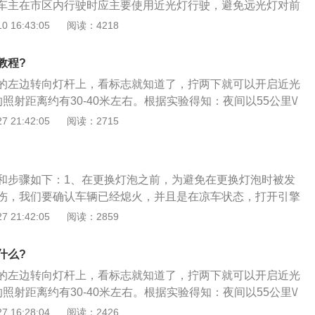
车主在市区内行驶时应主要使用近光灯行驶，避免远光灯对前
为3-5万公里，后制动器的刹车片的使用寿命为12-15万公
干扰。还有一个新颖的功能是灯光auto档位，在这个档位下，
 16:43:05
阅读：4218
磨损程度是不是低于0.3CM厚度，如果低于0.3就要及时更换
息前方是否有车辆等信息来判断该使用什么样的灯光，或者对
片是不可更换太过于粗糙的刹车片，因为太粗糙容易造成刹车
节。一般来说，车主在驾驶车辆时将档位放在auto即可。禁止
向失控的情况。
教程?
远光灯原因有：第一、当车辆使用远光灯时会对前方车辆造成
的左边转向灯杆上，看标志就知道了，拧两下就可以开启近光
视镜上会出现耀眼的光斑影响车辆的驾驶，第二、使用远光灯
照射距离约有30-40米左右。根据实验得知：夜间以55公里\/
辆驾驶员暂时丧失前方的视野，如果此时有不守规矩的行人，
发现情况立即踩制动，停车距离正好30米；2、即当在近光灯
 21:42:05
阅读：2715
造成危险。
况到立即停车，车与物体之间已无间隙。当然这是在车况、路
良好情形下，如果高于这一车速，车况、路况较差和驾驶员疲
况下，其结果可想而知了；3、因此，夜间行车一定要控制车
和步骤如下：1、在更换灯泡之前，为避免在更换灯泡时被发
视线良好的道路上使用远光灯时，车速可适当加快；而在会车
伤，我们要确认车辆已经熄火，并且是在凉车状态，打开引擎
转弯或桥梁或窄路或交叉路口等复杂情况时应减速慢行，车速
手套，既能保护自己的双手，也便于操作；2、将灯泡的电源
 21:42:05
阅读：2859
\/小时以内。
源接口后，将灯泡背后的防水盖拿掉，将灯泡从反射罩中取
钢丝卡簧固定，某些车型的灯泡还带有塑料底座；3、将新灯
什么?
准灯泡的固定卡位，捏住两边的钢丝卡簧往里推，将新灯泡固
的左边转向灯杆上，看标志就知道了，拧两下就可以开启近光
新盖上防水盖，将灯泡电源插上，更换操作便完成了。
照射距离约有30-40米左右。根据实验得知：夜间以55公里\/
发现情况立即踩制动，停车距离正好30米；2、即当在近光灯
 16:28:04
阅读：2426