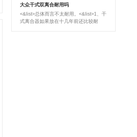
室，最后形成废气排出，就可以让三元
无法制作，需要将车辆送到修理厂或4s
造成烧机油。<&list>3、机油粘度。使用
大众干式双离合耐用吗
催化器得到清洗，排气管堵塞的情况就
店；<&list>2.车辆半轴套管防尘罩破
机油粘度过小的话，同样会有烧机油现
<&list>总体而言不太耐用。<&list>1、干
能够得到解决。
裂，破裂后会出现漏油现象，使半轴磨
象，机油粘度过小具有很好的流动性，
式离合器如果放在十几年前还比较耐
损严重，磨损的半轴容易损坏，产生异
容易窜入到气缸内，参与燃烧。<&list>
用，但是由于现在的汽车发动机动力输
响；<&list>3.稳定器的转向胶套和球头
4、机油量。机油量过多，机油压力过
出越来越高，使得干式离合器散热不足
老化，一般是使用时间过长造成的。解
大，会将部分机油压入气缸内，也会出
的缺陷也逐渐暴露出来。<&list>2、由于
决方法是更换新的质量好的转向橡胶套
现烧机油。<&list>5、机油滤清器堵塞：
干式双离合的工作环境暴露在空气中，
和球头。
会导致进气不畅，使进气压力下降，形
而离合器的散热也是通离合器罩上面的
成负压，使机油在负压的情况下吸入燃
几个小孔来进行散热。但是在行驶过程
烧室引起烧机油。<&list>6、正时齿轮或
中变速箱需要换挡，就不得不使得离合
链条磨损：正时齿轮或链条的磨损会引
器频繁工作。<&list>3、长时间的低速行
起气阀和曲轴的正时不同步。由于轮齿
驶以及过于频繁的启停，导致离合器的
或链条磨损产生的过量侧隙，使得发动
温度不断升高，而低速行驶时空气流动
机的调节无法实现：前一圈的正时和下
效率不高，无法将离合器中的热量有效
一圈可能就不一样。当气阀和活塞的运
的带走，导致离合器内部的温度不断升
动不同步时，会造成过大的机油消耗。
高，加速离合器的磨损。
解决方法：更换正时齿轮或链条。<&list
>7、内垫圈、进风口破裂：新的发动机
设计中，经常采用各种由金属和其他材