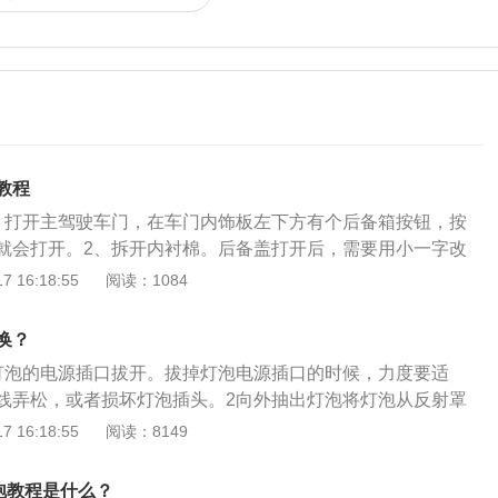
教程
。打开主驾驶车门，在车门内饰板左下方有个后备箱按钮，按
就会打开。2、拆开内衬棉。后备盖打开后，需要用小一字改
卡扣撬开，把内衬棉拆开，撬卡扣的时候要慢点，不要把卡扣
 16:18:55
阅读：1084
母。固定汽车后尾灯的螺母一共有三条，需要把小级轮装上八
螺母，再把螺母收好。4、拔下线束。把汽车的尾灯线束插头
换？
不好拔，就用小一字改锥轻轻地往外撬，就可以把线束插头拔
灯泡的电源插口拔开。拔掉灯泡电源插口的时候，力度要适
尾灯灯罩。用两只手拽住汽车后尾灯灯罩的两边，一边拽一边
线弄松，或者损坏灯泡插头。2向外抽出灯泡将灯泡从反射罩
灯就会和车体分离开。6、按住新灯罩。把凹槽内的胶体和灰
是由钢丝卡簧固定，某些车型的灯泡还带有塑料底座。3更换
 16:18:55
阅读：8149
新的密封胶填满凹槽，装上新的灯罩，把溢出的密封胶擦除，
入反射罩，对准灯泡的固定卡位，捏住两边的钢丝卡簧往里
定好螺母。如果汽车尾灯灯罩破损情况不严重，可以用胶水进
在反射罩内。
果汽车尾灯的灯罩破洞，就需要更换新的灯罩。
泡教程是什么？