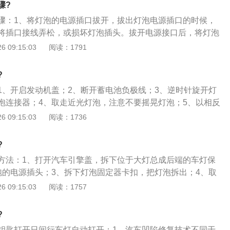
骤?
骤：1、将灯泡的电源插口拔开，拔出灯泡电源插口的时候，
将插口接线弄松，或损坏灯泡插头。拔开电源接口后，将灯泡
，车灯防水盖的材质多为软胶，也有车型配备的是软塑料材质
 09:15:03
阅读：1791
么区别，只需稍稍用力，就能见防水盖掰下；2、将灯泡从反
灯泡时，需要用手指捏住两边的钢丝卡簧，待灯泡松开后，再
?
、将新灯泡放入反射罩，对准灯泡的固定卡位，灯泡底座上有
1、开启发动机盖；2、断开蓄电池负极线；3、逆时针旋开灯
装时按取出旧灯泡的步骤逆向操作：捏住钢丝卡簧将灯泡插入
泡连接器；4、取走近光灯泡，注意不要摇晃灯泡；5、以相反
位置后松开卡簧固定灯泡；4、盖上防水盖时，要确保防水盖
。
 09:15:03
阅读：1736
贴合。最后，将大灯电源插口接上，更换车灯的操作便完成
?
方法：1、打开汽车引擎盖，拆下位于大灯总成后端的车灯保
泡的电源插头；3、拆下灯泡固定器卡扣，把灯泡拆出；4、取
对准灯座的卡口形状放置以固定好，插上电源，把卡扣扣紧固
 09:15:03
阅读：1757
车的远、近灯开关，确定灯泡可以正常工作后，把车灯保护盖
成。
?
钥匙打开日间行车灯自动打开：1、汽车凹陷修复技术不同于