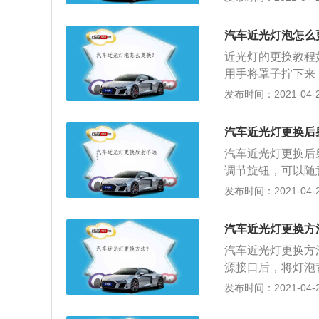
照射范围内发现情
况及驾驶员反应均
汽车近光灯泡怎么
劳反应时间长等情
近光灯的更换教程
速。在平坦宽阔、
用手将罩子拧下来
又遇上路面不平或
就能打开卡子；5
发布时间：2021-04-26
一般控制在40公里
近光灯下面，向上
汽车近光灯更换后
汽车近光灯更换后
调节旋钮，可以随
动水平高度调节，
发布时间：2021-04-26
行大灯高度调节；
不仅关乎实际的照
汽车近光灯更换方
使对面车辆产生眩
汽车近光灯更换方
也会影响头灯的照
源接口后，将灯泡
泡，也最好检查一
泡一般是由钢丝卡
发布时间：2021-04-26
型的巨大变化。下
灯泡放入反射罩，
的指向照明。
固定在反射罩内；