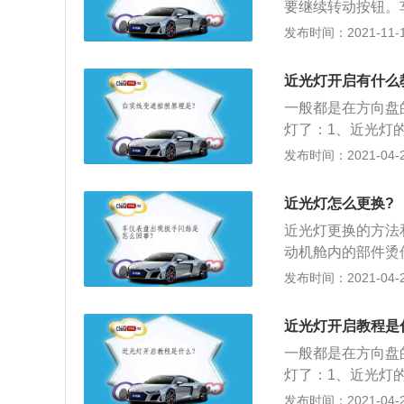
要继续转动按钮。
情况下刹车片的寿命
方和对向车辆产生
发布时间：2021-11-10
里，更换时需要检查
车辆会根据灯光信
刹车片。更换刹车
近光和远光进行调
时车轮抱死甚至方
近光灯开启有什么
车主在市区内使用
一般都是在方向盘
干扰，前方车辆后
灯了：1、近光灯的
会让对向驶来的车
小时速度行驶时，
发布时间：2021-04-27
横着马路极其容易
照射范围内发现情
况及驾驶员反应均
近光灯怎么更换?
劳反应时间长等情
近光灯更换的方法
速。在平坦宽阔、
动机舱内的部件烫
又遇上路面不平或
盖。更换时应戴上
发布时间：2021-04-27
一般控制在40公里
插口拔开，拔开电
出。灯泡一般是由
近光灯开启教程是
泡放入反射罩，对
一般都是在方向盘
定在反射罩内，重
灯了：1、近光灯的
小时速度行驶时，
发布时间：2021-04-27