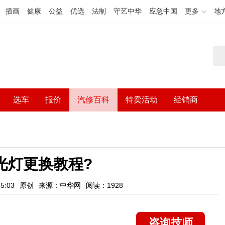
插画
健康
公益
优选
法制
守艺中华
应急中国
更多
地
选车
报价
汽修百科
特卖活动
经销商
光灯更换教程?
5:03
原创
来源：中华网
阅读：1928
咨询技师