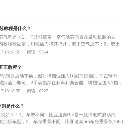
滤芯教程是什么？
滤芯教程是：1、打开引擎盖，空气滤芯布置在发动机舱的右
四枚螺栓固定，用螺丝刀将其拧开，取下空气滤芯；2、取出
行清洁工作，取出新的空气滤芯，并将刚拆下的密封圈装上
 16:18:55
阅读：9364
盒，安装好密封圈以后，固定螺栓，放下引擎盖即可。比亚迪s
中大型suv，其前进气格栅采用梯形设计，中网内部采用了镀铬
手开车教程？
出的动感比较强烈。该车长宽高尺寸分别为4835mm、1855
拧动钥匙启动车辆，然后将档位挂入D挡(前进挡)，打左转向
轴距为2730mm。
缓踩油门即可。2手动挡踩住刹车和离合器，将档位挂入1挡，
周安全后将手刹松到底，缓慢抬起刹车和离合器。3注意事项
 16:18:55
阅读：8627
将档位更换错误，需要注意档位油门的掌握以免发生溜车现
差别是什么？
差别如下：1、车型不同：比亚迪秦Pro是一款插电式混动汽
油版车型；2、车身重量不同：比亚迪秦pro车身重量仅1690