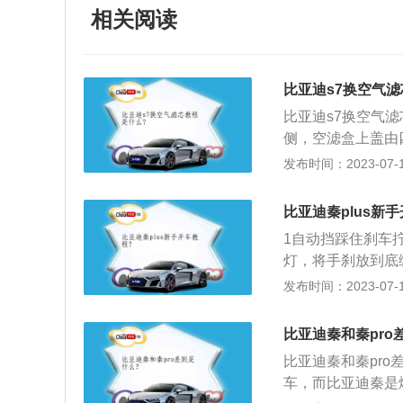
相关阅读
比亚迪s7换空气
比亚迪s7换空气
侧，空滤盒上盖由
空气滤芯以后，进
发布时间：2023-07-17
去；3、装入空滤
7是比亚迪的全新
比亚迪秦plus新
饰条进行装饰，营造
1自动挡踩住刹车
mm、1720mm，
灯，将手刹放到底
打左转向，观察四
发布时间：2023-07-17
在驾驶过程中切勿
象。
比亚迪秦和秦pro
比亚迪秦和秦pro
车，而比亚迪秦是燃