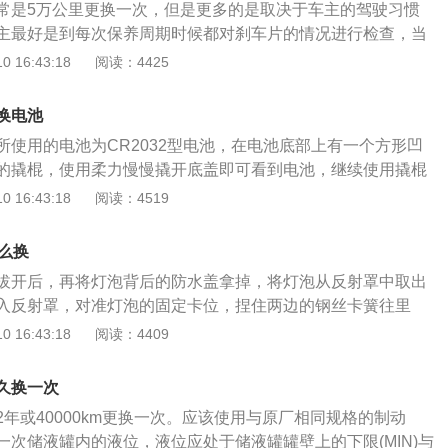
常是5万公里更换一次，但是更多的是取决于车主的驾驶习惯
压发动机最大功率为118kw，最大扭矩为245牛米，最大功率转
主最好是到每次保养周期时候都对刹车片的情况进行检查，当
钟，最大扭矩转速为1600到4000转每分钟。这款发动机搭载了
时就要进行更换。刹车片也叫刹车皮，是指固定在与车轮一起
 16:43:18
阅读：4425
且使用了铝合金缸盖缸体。与这款发动机匹配的是6速手动变
动盘上的摩擦材料。摩擦衬片和摩擦衬块受到外部压力并产生
变速箱。双离合变速箱的换挡速度快，传动效率高，这种变速
速。它通常由钢板，粘性隔热层和摩擦块组成，钢板必须涂漆
量涡轮增压发动机配合使用的。秦pro的前悬架使用了麦弗逊独
换电池
的，高效的刹车系统必须提供稳定，充足和可控的制动力，并
用了扭力梁非独立悬架。这款车的外观是比较好看的。
所使用的电池为CR2032型电池，在电池底部上有一个方形凹
递和散热能力，以确保驾驶员从刹车踏板施加的力可以完全有
的撬棍，使用柔力慢慢撬开底盖即可看到电池，继续使用撬棍
分泵，并避免液压故障和因高热量而引起的刹车退化。汽车上
的正负极装上新电池即完成更换。现款比亚迪秦采用了比亚迪
 16:43:18
阅读：4519
式和鼓式两类，鼓式刹车器的效率远低于盘式制动器。
Face设计语言，中网使用横条幅式设计，配合矩阵式LED大灯与
，给人带来一种俯冲的视觉效果。车身尺寸为4675*1770*14
么换
670mm。内饰方面采用可比亚迪流行的T型设计中控台，给人简
拔开后，再将灯泡背后的防水盖拿掉，将灯泡从反射罩中取出
中控搭载10.1英寸可旋转中控屏，并支持DiLink网联系统。
入反射罩，对准灯泡的固定卡位，捏住两边的钢丝卡簧往里
L四缸自然吸气发动机，最大功率为109马力，分别匹配5挡手动
在反射罩内；重新盖上防水盖，将灯泡电源插上即可。车主在
 16:43:18
阅读：4409
VT无级变速箱。
候务必要记住这些注意事项：首先就是一定要根据自己原来灯
个合适的新灯泡。另外，在安装灯泡的时候切记千万不可以用
久换一次
璃体接触，这是因为在灯泡的内部通常会有一种气体，即使只
年或40000km更换一次。应该使用与原厂相同规格的制动
了玻璃体上，都将会减少灯泡的使用期限，若是灯泡长时间使
一次储液罐内的液位，液位应处于储液罐罐壁上的下限(MIN)与