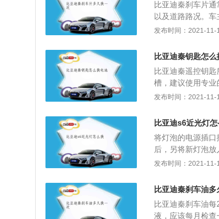
比亚迪秦刹车片通
箱。1.5升涡轮增
以及道路路况。车
速为5200转每分
厚度只剩3㎜左右
发布时间：2021-11-10
缸内直喷技术，并
旋转的制动鼓或制
速箱或6速双离合
摩擦以实现车辆减
箱是很适合与小排
比亚迪秦钥匙怎么
以防生锈。一个好
立悬架，后悬架使
比亚迪秦遥控钥匙
具有良好的液压传
槽，建议使用专业
效地传递给主泵和
取出电池，按正确
发布时间：2021-11-10
的刹车系统分为盘
最新的Dragon
中网镀铬饰条相连接
比亚迪s6近光灯怎
80mm，轴距为2
将灯泡的电源插口
洁舒服的感觉。同时
后，另将新灯泡放
动力方面搭载1.5
推，将新灯泡固定
发布时间：2021-11-10
变速箱和模拟6挡C
更换大灯灯泡的时
泡的型号来选择一
比亚迪秦刹车油多
手指直接与灯泡玻
比亚迪秦刹车油每2
有一点点油渍粘在
液，应该每月检查