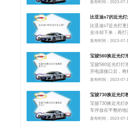
公斤，比秦车重减轻7
发布时间：2023-07-17
计语言，多幅横向的
运动气息的造型。以
比亚迪s7的近光
英寸液晶仪表和1
比亚迪s7近光灯
卫的视觉效果，全
全冷却下来，再打
长宽高分别为4765
向直接拧下来后，
发布时间：2023-07-17
待卡子松开后就可
如下：1、开始更
宝骏560换近光灯
可动手。2、保证
宝骏560近光灯灯
加，这样会让电流
开电源接口后，将
换过程中都需戴手
是由钢丝卡簧固定
发布时间：2023-07-17
灯泡时不一定非要
对准灯泡的固定卡
5.重新盖上防水
宝骏730换近光灯
宝骏730换近光
车停放在平整的地
灯操纵杆拨至中间
发布时间：2023-07-17
6、更换灯泡时，