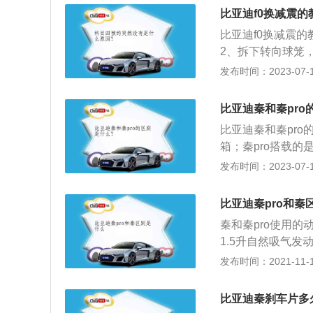
同，灯泡规格通常
比亚迪f0换减震
即可。宝骏730
比亚迪f0换减震
0mm、1820mm
2、拆下转向球笼
米，油箱容积为52升
拧掉；4、将固定
发布时间：2023-07-17
拆下转向节，使之与
其是一款微型车，车
比亚迪秦和秦pro
340mm，车身重量
比亚迪秦和秦pr
箱；秦pro搭载的
5mm、1770mm
发布时间：2023-07-17
1837mm、15
是109匹；秦pr
比亚迪秦pro和秦
80千瓦；秦pro的
秦和秦pro使用
1.5升自然吸气发
迪秦pro搭载了两
发布时间：2021-11-10
压发动机。1.5升
率转速为5800转
比亚迪秦刹车片多
电喷技术，并且使