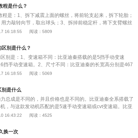
标注在灯泡玻璃或灯泡座上，操作时注意手指勿触碰灯泡玻璃
的教程是什么？
是上汽通用五菱宝骏旗下一款汽车产品，该车车身尺寸分别为478
的教程是：1、拆下减震上面的螺丝，将前轮支起来，拆下轮胎；
、1755mm，最大载物空间可达1680L，最高车速每小时为150千
，用力敲转向节，取出球头；3、拆掉前稳定杆，将下支臂螺丝
，车重为1420kg。
减震和固定刹车油管的螺丝拆下后，拆下传动轴的大螺丝；5、
 16:18:55
阅读：5809
减震分离，对减震进行更换即可。以2015款比亚迪f0为例，
身尺寸是：长3460mm、宽1618mm、高1465mm，轴距为2
的区别是什么？
为870kg。
o的区别是：1、变速箱不同：比亚迪秦搭载的是5挡手动变速
是6挡手动变速箱。2、尺寸不同：比亚迪秦的长宽高分别是467
、1480mm，轴距是2670mm；秦pro的长宽高分别是4765mm、
 16:18:55
阅读：5069
00mm，轴距是2718mm。3、最大马力不同：比亚迪秦的最大马力
o的最大马力是160匹。4、最大功率不同：比亚迪秦的最大功率是
区别是什么
最大功率是118千瓦。
的动力总成是不同的，并且价格也是不同的。比亚迪秦全系搭载了
动机，与这款发动机匹配的是5速手动变速箱或cvt变速箱。比亚
款发动机，一款是1.5升自然吸气发动机，另一款是1.5升涡轮增
 16:43:22
阅读：4525
自然吸气发动机最大功率为80kw，最大扭矩为145牛米，最大功
每分钟，最大扭矩转速为4800转每分钟。这款发动机搭载了多点
久换一次
用了铝合金缸盖缸体。与这款发动机匹配的是5速手动变速