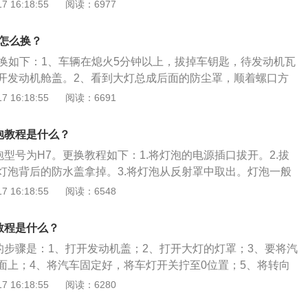
0公斤；3、设计不同：秦和秦pro均采用“Dragon-Face”设
 16:18:55
阅读：6977
进气格栅把“秦”logo贯穿起来，相比秦pro的俯冲低趴，更有
下是比亚迪秦pro的相关资料：1、内饰方面：秦pro配置了8
灯怎么换？
0.1液晶屏，绝大部分功能都集中在这两块屏幕内，带来简约前
更换如下：1、车辆在熄火5分钟以上，拔掉车钥匙，待发动机瓦
中文的方向盘按键，标志华系车崛起。2、车身尺寸：秦Pro的
开发动机舱盖。2、看到大灯总成后面的防尘罩，顺着螺口方
×1837×1500毫米，最大轴距2718毫米。
即可看到大灯总成里的灯泡底座，捏住底座旁边的钢丝卡簧，
 16:18:55
阅读：6691
取出灯泡，反之再装上新灯泡。比亚迪s7近光灯更换注意事项
换之前保证车辆熄火，拔掉车钥匙，待发动机完全冷却之后方
泡教程是什么？
灯泡的电压和功率与原车一样，不要听信瓦数增加亮度就增
泡型号为H7。更换教程如下：1.将灯泡的电源插口拔开。2.拔
不稳定造成短路，轻则烧坏保险，重则车辆自燃。3、整个更
灯泡背后的防水盖拿掉。3.将灯泡从反射罩中取出。灯泡一般
套操作，取下灯泡之后不能用手直接触摸灯泡玻璃。4、购买
，某些车型的灯泡还带有塑料底座。4.将新灯泡放入反射罩，
 16:18:55
阅读：6548
选择原厂灯泡品牌，只要符合国家3C认证标准的都可以使用。
位，捏住两边的钢丝卡簧往里推，将新灯泡固定在反射罩内。
盖，将灯泡电源插上，更换操作完成。
教程是什么？
灯的步骤是：1、打开发动机盖；2、打开大灯的灯罩；3、要将汽
面上；4、将汽车固定好，将车灯开关拧至0位置；5、将转向
位置，关闭大灯之后需要等待一段时间，等灯泡充分冷却；
 16:18:55
阅读：6280
一定要按照说明更换，更换的灯泡型号要与汽车的灯泡型号相