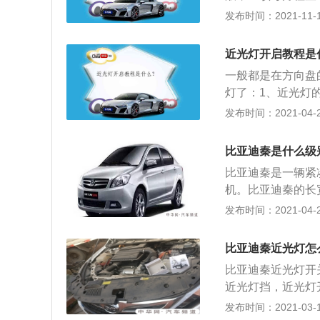
用的话甚至还有面
上限(MAX)标
发布时间：2021-11-10
据以往的经验，对
造成刹车油性指标
其实只要比原车的
时应多检查刹车油
近光灯开启教程是
及时更换，不然会
一般都是在方向盘
更换，长时间使用
灯了：1、近光灯的
的刹车油。
小时速度行驶时，
发布时间：2021-04-27
照射范围内发现情
况及驾驶员反应均
比亚迪秦是什么级
劳反应时间长等情
比亚迪秦是一辆紧
速。在平坦宽阔、
机。比亚迪秦的长宽
又遇上路面不平或
（毫米），轴距为
发布时间：2021-04-24
一般控制在40公里
迪秦的1.5升自然
配备了多点电喷技
比亚迪秦近光灯怎
速手动变速器或cv
比亚迪秦近光灯开
的变速器的内部只
近光灯挡，近光灯开
上移动，这样子变
采集光照强度传感
发布时间：2021-03-11
而且可靠性耐用性