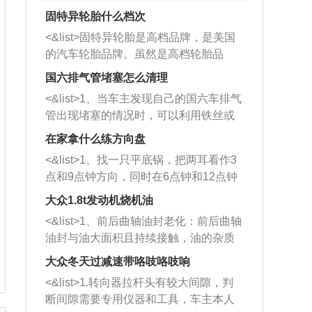
固特异轮胎什么档次
<&list>固特异轮胎是高档品牌，是美国
的汽车轮胎品牌。虽然是高档轮胎品
牌，但是中高低端的轮胎都有生产，这
国六排气管堵塞怎么清理
也是为了更好的开拓市场。
<&list>1、当车主发现自己的国六车排气
管出现堵塞的情况时，可以利用铁丝或
者是细棍，直接将杂物给取出来，如果
在家拿什么练方向盘
堵塞情况比较严重，也可以采取应急措
<&list>1、找一只平底锅，把两耳看作3
施。 <&list>2、直接利用木棍将所有的
点和9点钟方向，同时在6点钟和12点钟
杂物推到排气管里面的位置处，然后将
方向做一个标记。 <&list>2、双手握住
三元催化器拆解开，就可以将堵塞的东
大众1.8t发动机烧机油
平底锅两耳，然后往左打半圈、一圈、
西取出来。但如果是因为积碳过多引起
<&list>1、前后曲轴油封老化：前后曲轴
一圈半的练习，往右同样也要打相同的
的堵塞，就需要将三元催化器泡在草酸
油封与油大面积且持续接触，油的杂质
圈数。 <&list>3、最后强调要反复练
中进行清洗。 <&list>3、也可以利用清
和发动机内持续温度变化使其密封效果
习，这样就可以形成肌肉记忆，在真实
大众冬天过减速带咯吱咯吱响
洗剂对堵塞的情况得到解决，将清洗剂
逐渐减弱，导致渗油或漏油。<&list>2、
驾驶车辆时，不需要记忆也能打好方
放在燃油箱中，与燃油混合后，车辆启
<&list>1.转向器拉杆头有较大间隙，判
活塞间隙过大：积碳会使活塞环与缸体
向。
动时，就可以和汽油一起进入到燃烧
断间隙需要专用仪器和工具，车主本人
的间隙扩大，导致机油流入燃烧室中，