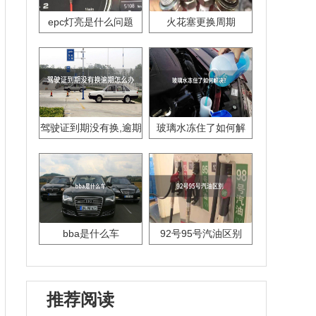
epc灯亮是什么问题
火花塞更换周期
驾驶证到期没有换,逾期
玻璃水冻住了如何解
怎么办??
决？
bba是什么车
92号95号汽油区别
推荐阅读