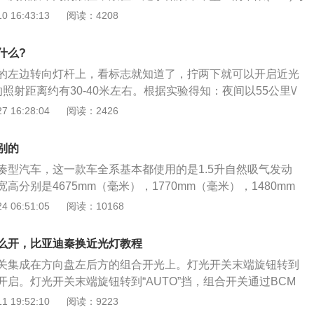
临爆裂的危险。除了上面所说的那些事情，还有一个就是，根
记之间。不同品牌和不同类型的刹车油的配方不同，混合刹车油会
 16:43:13
阅读：4208
大部分的人来说，追求更贵更炫的灯泡是没有必要的，新灯泡
下降，因此，不同类型和不同品牌的刹车油不要混合使用。平
灯泡的亮度和照射距离稍微高那么一点即可。
，发现刹车油有杂质时，或者，发现刹车油中混入水分时，应
什么?
造成制动压力不足，影响制动效果。此外，刹车油要注意及时
的左边转向灯杆上，看标志就知道了，拧两下就可以开启近光
很容易导致变质。对有特殊要求的制动系统，应加注特定牌号
照射距离约有30-40米左右。根据实验得知：夜间以55公里\/
发现情况立即踩制动，停车距离正好30米；2、即当在近光灯
 16:28:04
阅读：2426
况到立即停车，车与物体之间已无间隙。当然这是在车况、路
良好情形下，如果高于这一车速，车况、路况较差和驾驶员疲
别的
况下，其结果可想而知了；3、因此，夜间行车一定要控制车
凑型汽车，这一款车全系基本都使用的是1.5升自然吸气发动
视线良好的道路上使用远光灯时，车速可适当加快；而在会车
高分别是4675mm（毫米），1770mm（毫米），1480mm
转弯或桥梁或窄路或交叉路口等复杂情况时应减速慢行，车速
2670mm（毫米）。比亚迪秦是一辆四门五座三厢汽车。 比亚
 06:51:05
阅读：10168
\/小时以内。
吸气发动机最大功率是80kw，最大扭矩为148牛米。这款发动机
术，而且使用的是铝合金缸盖缸体。 与这款发动机匹配的是5
么开，比亚迪秦换近光灯教程
t变速器。 cvt变速器是一种结构比较复杂的自动变速器，这样
关集成在方向盘左后方的组合开光上。灯光开关末端旋钮转到
有两个锥轮和一个钢片链条。cvt变速器的钢片链条可以在锥轮
启。灯光开关末端旋钮转到“AUTO”挡，组合开关通过BCM
速器即可变速变扭了。 cvt变速器的换挡平顺性是相对好些的，
器的亮度值，自动控制小灯和近光灯的开启或关闭。 比亚迪秦
 19:52:10
阅读：9223
同样是相对好些的。 使用cvt变速器可以提高汽车的燃油合理