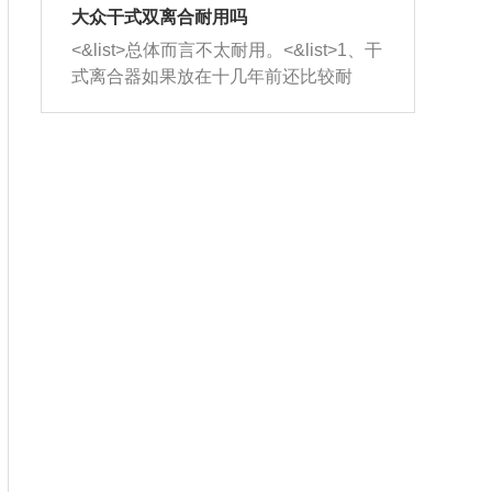
室，最后形成废气排出，就可以让三元
无法制作，需要将车辆送到修理厂或4s
造成烧机油。<&list>3、机油粘度。使用
大众干式双离合耐用吗
催化器得到清洗，排气管堵塞的情况就
店；<&list>2.车辆半轴套管防尘罩破
机油粘度过小的话，同样会有烧机油现
<&list>总体而言不太耐用。<&list>1、干
能够得到解决。
裂，破裂后会出现漏油现象，使半轴磨
象，机油粘度过小具有很好的流动性，
式离合器如果放在十几年前还比较耐
损严重，磨损的半轴容易损坏，产生异
容易窜入到气缸内，参与燃烧。<&list>
用，但是由于现在的汽车发动机动力输
响；<&list>3.稳定器的转向胶套和球头
4、机油量。机油量过多，机油压力过
出越来越高，使得干式离合器散热不足
老化，一般是使用时间过长造成的。解
大，会将部分机油压入气缸内，也会出
的缺陷也逐渐暴露出来。<&list>2、由于
决方法是更换新的质量好的转向橡胶套
现烧机油。<&list>5、机油滤清器堵塞：
干式双离合的工作环境暴露在空气中，
和球头。
会导致进气不畅，使进气压力下降，形
而离合器的散热也是通离合器罩上面的
成负压，使机油在负压的情况下吸入燃
几个小孔来进行散热。但是在行驶过程
烧室引起烧机油。<&list>6、正时齿轮或
中变速箱需要换挡，就不得不使得离合
链条磨损：正时齿轮或链条的磨损会引
器频繁工作。<&list>3、长时间的低速行
起气阀和曲轴的正时不同步。由于轮齿
驶以及过于频繁的启停，导致离合器的
或链条磨损产生的过量侧隙，使得发动
温度不断升高，而低速行驶时空气流动
机的调节无法实现：前一圈的正时和下
效率不高，无法将离合器中的热量有效
一圈可能就不一样。当气阀和活塞的运
的带走，导致离合器内部的温度不断升
动不同步时，会造成过大的机油消耗。
高，加速离合器的磨损。
解决方法：更换正时齿轮或链条。<&list
>7、内垫圈、进风口破裂：新的发动机
设计中，经常采用各种由金属和其他材