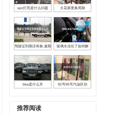
epc灯亮是什么问题
火花塞更换周期
驾驶证到期没有换,逾期
玻璃水冻住了如何解
怎么办??
决？
bba是什么车
92号95号汽油区别
推荐阅读