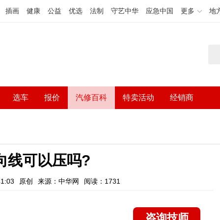
插画
健康
公益
优选
法制
守艺中华
应急中国
更多
地
选车
报价
汽修百科
特卖活动
经销商
向线可以压吗?
1:03
原创
来源：中华网
阅读：1731
咨询技师