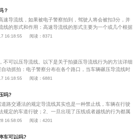
分辨。另一种是交警队立在制订地区的监控摄像头抓拍，开展
线行驶，不得压线或越线行驶。导流线的用途：导流线主要用
吗？
行驶条件比较复杂的交叉路口，立体交叉的匝道口或其他特殊
高速导流线，如果被电子警察拍到，驾驶人将会被扣3分，并
流线的形式和作用：高速导流线的形式主要为一个或几个根据
色V形线或斜纹线区域，标线形式主要有单实线、V形线和斜纹
 16:18:55
阅读：8371
斜率为2：1，宽度为600mm，两条标线之间的间距为1-3
、不规则或行驶条件比较复杂的交叉路口，立体交叉的匝道口
设置高速导流线，目的就是要让每一辆车都可以“车行其道”，
，不可以压导流线。以下是关于拍摄压导流线行为的方法详细
警示交通的作用，从而减少交通事故。高速导流线的行车规
察自动抓拍：电子警察分布在各个路口，当车辆碾压导流线时
于禁止标线的一种，车辆必须按规定的路线行驶，不得压线或
摄画面，并将数据传至后台进行处理。交警进一步确定违法行
 16:18:55
阅读：6881
随意在导流线区域掉头或停放；一旦查处可对驾驶员处罚款、
违章信息罚单。2、人工抓拍：这种方式更加灵活，现场抓取
导流线上违法停车，不再以“违反禁止标线指示”罚款、记3分，
情况下如果车主压了导流线还是不会被处罚的，这是由于存在
道罚款、并记6分。
压吗?
道线不匹配的情况，这时候压导流线是允许的。
据道路交通法的规定导流线其实也是一种禁止线，车辆在行驶
法规定的车道行驶；2、一旦出现了压线或者越线的行为都属
如果驾驶员在导流线的区域内出现违章停放，以及违章掉头的
 16:58:05
阅读：4201
为；3、那么一旦被交警发现就需要对于驾驶员处以100元的罚
驾驶员三分作为处罚。
停车可以吗?