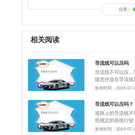
分享：
相关阅读
导流线可以压吗
导流线不可以压，
随意停放在导流线
的。如有特殊情况
发布时间：2023-07-17
状况问题抛锚无法
处罚。导流线的制
导流线可以压吗？
控疏通的功效，可
道路上的导流线不
对别人产生安全风
照规定的路线行驶
方法一般有二种，
流线，做到安全文
发布时间：2023-07-17
通出行繁杂的实时
的网格线是导流线