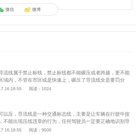
微信
微博
导流线属于禁止标线，禁止标线都不能碾压或者跨越，更不能
区域内，不管在市区或是快速上，碾压了导流线全是要罚分
，比如驾驶员身体突发情况不能够继续驾驶车辆，或是车辆因
 16:18:55
阅读：1024
继续行驶，这两种情况停放在导线线内，视交警判断后不作出
定的效果是让驾驶的车辆都是在特定行车道上行车，具有了管
以有效的减少安全事故的产生，对不按照规定行车的车辆是会
可以压，导流线是一种交通标志线，主要是让车辆在行驶中按
险的，因此一定要严格执行道路交通法。导流线交通违章抓拍
，不能出现压线违章的行为，任何驾驶员一定要正确地识别导
电子眼抓拍与人工抓拍二种方法。电子眼抓拍一般会在各种交
明驾驶。以下是其相关介绍：导流线的介绍：道路上带有白色
 16:18:55
阅读：9500
路况设定。但有车辆碾压到导流线便会马上抓拍出来，传送到
，主要根据路口地形设置的白色V形线或斜纹线区域，表示车