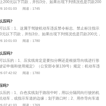
上200元以下罚款，并扣3分。如果出现下列情况也是罚款200
车辆在行驶过程中出现压线、越线、单、双黄实线压线的都是；
 10:01:03
阅读：1745
车的路段上，临时或长时间停车的；4、在道路上不允许掉头的
止左转的路口左转，都违反了禁止标志的指示。
以压吗?
可以压：1、这属于驾驶机动车违反禁令标志、禁止标注指示
00元以下罚款，并扣3分。如果出现下列情况也是罚款200元，
在行驶过程中出现压线、越线、单、双黄实线压线的都是；3、
 10:01:03
阅读：1780
路段上，临时或长时间停车的；4、在道路上不允许掉头的情
左转的路口左转，都违反了禁止标志的指示。
以压吗?
可以压的：1、压实线肯定是要扣分啊还是根据导向线进行形
驶证申领和使用规定》（公安部令第139号）规定：机动车违
有以下几种情况。行驶过程中压线、越线、单、双黄实线的；
 07:42:02
阅读：1780
段、临时或长时间停车的。在不允许调头的路段掉头，禁止左
都属于违反禁止标线指示。禁止标线即地上的黄实线和禁止停
压吗?
违反禁止标线指示；3、叉路口不按路面导向标线行驶在相应
以压的：1、白色实线划于路段中时，用以分隔同向行驶的机
违反禁止标线指示。
机动车，或指示车道的边缘；划于路口时；2、用作导向车道
以引导车辆行驶轨迹。黄色实线划于路段中时，用以分隔对向
 07:41:03
阅读：1769