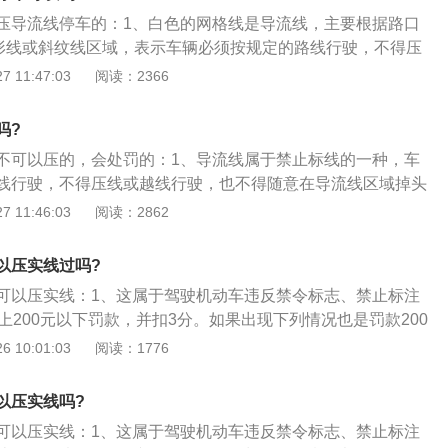
压导流线停车的：1、白色的网格线是导流线，主要根据路口
形线或斜纹线区域，表示车辆必须按规定的路线行驶，不得压
流线主要用于过宽、不规则或行驶条件比较复杂的交叉路口，
 11:47:03
阅读：2366
或其他特殊地点；2、在高速上出现的白色实线区域，就说明
驶员出现临时停车的行为。导流线的目的就是让每一个车辆都
吗?
内行驶，这对于交通来说起到一个管制以及疏导的作用，从而
不可以压的，会处罚的：1、导流线属于禁止标线的一种，车
事故的发生也会很有帮助；3、设置导流线，目的就是要让每
线行驶，不得压线或越线行驶，也不得随意在导流线区域掉头
行其道”，起到管制、引导、警示交通的作用，从而减少交通事
处可对驾驶员处罚100元、记3分。（2017年1月1日起要实行
 11:46:03
阅读：2862
流线上违法停车，不再以“违反禁止标线指示”罚款100元、记3
急车道，罚款200元、记6分）。
以压实线过吗?
可以压实线：1、这属于驾驶机动车违反禁令标志、禁止标注
上200元以下罚款，并扣3分。如果出现下列情况也是罚款200
车辆在行驶过程中出现压线、越线、单、双黄实线压线的都是；
 10:01:03
阅读：1776
车的路段上，临时或长时间停车的；4、在道路上不允许掉头的
止左转的路口左转，都违反了禁止标志的指示。
以压实线吗?
可以压实线：1、这属于驾驶机动车违反禁令标志、禁止标注