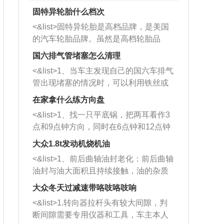
固特异轮胎什么档次
<&list>固特异轮胎是高档品牌，是美国
的汽车轮胎品牌。虽然是高档轮胎品
牌，但是中高低端的轮胎都有生产，这
国六排气管堵塞怎么清理
也是为了更好的开拓市场。
<&list>1、当车主发现自己的国六车排气
管出现堵塞的情况时，可以利用铁丝或
者是细棍，直接将杂物给取出来，如果
在家拿什么练方向盘
堵塞情况比较严重，也可以采取应急措
<&list>1、找一只平底锅，把两耳看作3
施。 <&list>2、直接利用木棍将所有的
点和9点钟方向，同时在6点钟和12点钟
杂物推到排气管里面的位置处，然后将
方向做一个标记。 <&list>2、双手握住
三元催化器拆解开，就可以将堵塞的东
大众1.8t发动机烧机油
平底锅两耳，然后往左打半圈、一圈、
西取出来。但如果是因为积碳过多引起
<&list>1、前后曲轴油封老化：前后曲轴
一圈半的练习，往右同样也要打相同的
的堵塞，就需要将三元催化器泡在草酸
油封与油大面积且持续接触，油的杂质
圈数。 <&list>3、最后强调要反复练
中进行清洗。 <&list>3、也可以利用清
和发动机内持续温度变化使其密封效果
习，这样就可以形成肌肉记忆，在真实
大众冬天过减速带咯吱咯吱响
洗剂对堵塞的情况得到解决，将清洗剂
逐渐减弱，导致渗油或漏油。<&list>2、
驾驶车辆时，不需要记忆也能打好方
放在燃油箱中，与燃油混合后，车辆启
<&list>1.转向器拉杆头有较大间隙，判
活塞间隙过大：积碳会使活塞环与缸体
向。
动时，就可以和汽油一起进入到燃烧
断间隙需要专用仪器和工具，车主本人
的间隙扩大，导致机油流入燃烧室中，