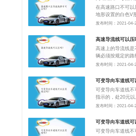
在高速路口不可以
地形设置的白色V
线或越线行驶。导
发布时间：2021-04-27
立体交叉的匝道口
这个路段是禁止驾
高速导流线可以压
可以在规定的车道
高速上的导流线是
对于减少交通意外
辆必须按规定的路
一辆车都可以“车
或停放；2、一旦查
发布时间：2021-04-27
故。
全面扣分；3、在导
分，而是以侵占应
可变导向车道线可
可变导向车道线不
指示的，处20元以
元，扣3分；2、
发布时间：2021-04-26
3、车辆在禁止停
情况下掉头，在禁
可变导向车道线可
可变导向车道线不