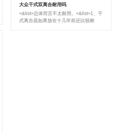
室，最后形成废气排出，就可以让三元
无法制作，需要将车辆送到修理厂或4s
造成烧机油。<&list>3、机油粘度。使用
大众干式双离合耐用吗
催化器得到清洗，排气管堵塞的情况就
店；<&list>2.车辆半轴套管防尘罩破
机油粘度过小的话，同样会有烧机油现
<&list>总体而言不太耐用。<&list>1、干
能够得到解决。
裂，破裂后会出现漏油现象，使半轴磨
象，机油粘度过小具有很好的流动性，
式离合器如果放在十几年前还比较耐
损严重，磨损的半轴容易损坏，产生异
容易窜入到气缸内，参与燃烧。<&list>
用，但是由于现在的汽车发动机动力输
响；<&list>3.稳定器的转向胶套和球头
4、机油量。机油量过多，机油压力过
出越来越高，使得干式离合器散热不足
老化，一般是使用时间过长造成的。解
大，会将部分机油压入气缸内，也会出
的缺陷也逐渐暴露出来。<&list>2、由于
决方法是更换新的质量好的转向橡胶套
现烧机油。<&list>5、机油滤清器堵塞：
干式双离合的工作环境暴露在空气中，
和球头。
会导致进气不畅，使进气压力下降，形
而离合器的散热也是通离合器罩上面的
成负压，使机油在负压的情况下吸入燃
几个小孔来进行散热。但是在行驶过程
烧室引起烧机油。<&list>6、正时齿轮或
中变速箱需要换挡，就不得不使得离合
链条磨损：正时齿轮或链条的磨损会引
器频繁工作。<&list>3、长时间的低速行
起气阀和曲轴的正时不同步。由于轮齿
驶以及过于频繁的启停，导致离合器的
或链条磨损产生的过量侧隙，使得发动
温度不断升高，而低速行驶时空气流动
机的调节无法实现：前一圈的正时和下
效率不高，无法将离合器中的热量有效
一圈可能就不一样。当气阀和活塞的运
的带走，导致离合器内部的温度不断升
动不同步时，会造成过大的机油消耗。
高，加速离合器的磨损。
解决方法：更换正时齿轮或链条。<&list
>7、内垫圈、进风口破裂：新的发动机
设计中，经常采用各种由金属和其他材