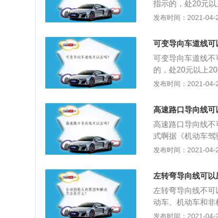
指示的，处20元以
元，扣3分；2、
发布时间：2021-04-26
3、车辆在禁止停
情况下掉头，在禁
可变导向车道线可
可变导向车道线不
的，处20元以上2
扣3分；2、车辆
发布时间：2021-04-26
车辆在禁止停车的
况下掉头，在禁止
高速路口导向线可
高速路口导向线不
式啊据《机动车驾
反禁止标线指示的
发布时间：2021-04-26
2、在禁止停车路
转弯的路口左转，
左转弯导向线可以
车标示，压上去即
左转弯导向线不可
的车道，同样属于
动车、机动车和非
线或停止线，或用
发布时间：2021-04-26