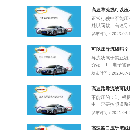
后台系统后再人工
辆必须按规定的路
当场惩罚。
高速导流线可以压
于过宽和不规则或
正常行驶中不能压
地点。
处以罚款。高速导
路口地形设置的白
发布时间：2023-07-17
斑马线三种。标线的
m。主要用于过宽
可以压导流线吗？
或其他特殊地点。
导流线属于禁止线
起到管制、引导、
介绍：1、电子警
则：高速导流线属
电子警察会自动拍
发布时间：2023-07-17
越线行驶，也不得
为，并对车主发送
并记3分。在高速
现场处罚。但有些
而是以侵占应急车
高速路导流线可以
导流线的设计与车
不能压的：1、根
中一定要按照道路
于违章行为，此外
发布时间：2021-04-28
操作都属于违章行
款，并且需要扣除
高速路口压导流线