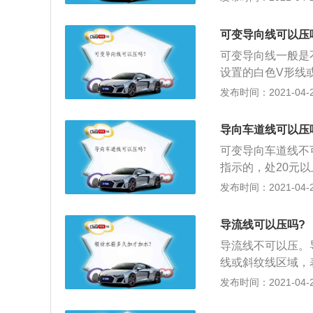
行驶的交通流或作
止驶入的范围或用
可变导向线可以压
表示禁止路边长时
可变导向线一般是
设置的白色V形线
越线行驶。导流线
发布时间：2021-04-26
交叉的匝道口或其
路段是禁止驾驶员
导向车道线可以压
在规定的车道内行
可变导向车道线不
减少交通意外事故
指示的，处20元以
也是一种禁止线，
元，扣3分；2、
发布时间：2021-04-26
压线或者越线的行
3、车辆在禁止停
章停放，以及违章
情况下掉头，在禁
驾驶员处以100
导流线可以压吗?
导流线不可以压。
线或斜纹线区域，
用于过宽、不规则
发布时间：2021-04-25
殊地点。以下是导
用；2、提升了车