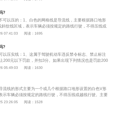
为公交专用车道线；3、划于交叉口时，用以告示非机动车禁
于连接相邻道路中心线的路口导向线；划于路侧或缘石上时，
吗?
停放车辆。
不可以压的：1、白色的网格线是导流线，主要根据路口地形
或斜纹线区域，表示车辆必须按规定的路线行驶，不得压线或
主要用于过宽、不规则或行驶条件比较复杂的交叉路口，立体
 07:41:03
阅读：1695
他特殊地点；2、在高速上出现的白色实线区域，就说明这个
出现临时停车的行为。导流线的目的就是让每一个车辆都可以
吗?
驶，这对于交通来说起到一个管制以及疏导的作用，从而对于
可以压实线：1、这属于驾驶机动车违反禁令标志、禁止标注
的发生也会很有帮助；3、根据道路交通法的规定导流线其实
上200元以下罚款，并扣3分。如果出现下列情况也是罚款200
车辆在行驶中一定要按照道路法规定的车道行驶，一旦出现了
车辆在行驶过程中出现压线、越线、单、双黄实线压线的都是；
 05:49:03
阅读：1630
为都属于违章行为，此外如果驾驶员在导流线的区域内出现违
车的路段上，临时或长时间停车的；4、在道路上不允许掉头的
掉头的操作都属于违章行为，那么一旦被交警发现就需要对于
止左转的路口左转，都违反了禁止标志的指示。
元的罚款，并且需要扣除驾驶员三分作为处罚。
导流线的形式主要为一个或几个根据路口地形设置的白色V形
表示车辆必须按规定的路线行驶，不得压线或越线行驶。主要
或行驶条件比较复杂的交叉路口，立体交叉的匝道口或其他特
 23:26:05
阅读：1528
流线的作用：1、导流线主要有管制、引导、警示交通的作
辆的通行率，从而减少交通事故的发生；3、主要用于道路过宽