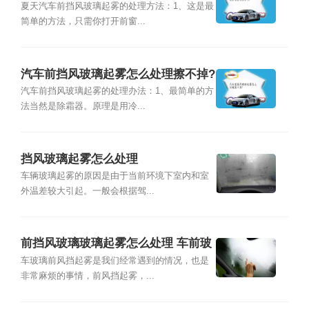
夏天汽车前挡风玻璃起雾的处理方法：1、这是最
简单的方法，只需你打开前窗...
汽车前挡风玻璃起雾怎么处理擦不掉?
汽车前挡风玻璃起雾的处理办法：1、最简单的方
法当然是除霜器。原理是用冷...
挡风玻璃起雾怎么处理
车辆玻璃起雾的原因是由于当前环境下室内和室
外温差较大引起。一般会根据驾...
前挡风玻璃玻璃起雾怎么处理 车前玻
璃起雾怎么处理
车玻璃前风挡起雾是我们经常遇到的情况，也是
非常麻烦的事情，前风挡起雾，...