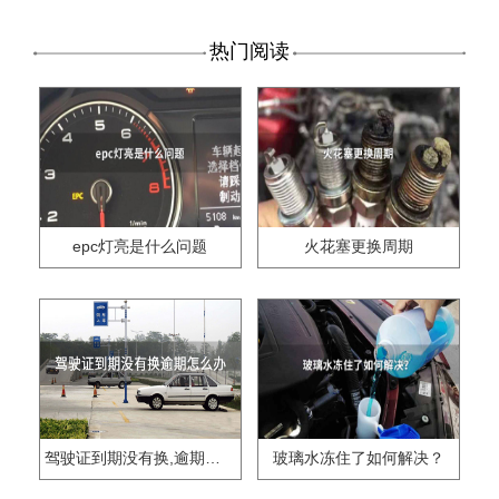
热门阅读
epc灯亮是什么问题
火花塞更换周期
驾驶证到期没有换,逾期怎么办??
玻璃水冻住了如何解决？