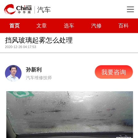
汽车
首页
文章
选车
汽修
百科
挡风玻璃起雾怎么处理
2020-12-26 04:17:53
孙新利
我要咨询
汽车维修技师