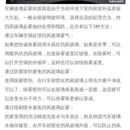
车辆玻璃起雾的原因是由于当前环境下室内和室外温差较
大引起。一般会根据驾驶环境。选择合适的处理方法，对
挡风玻璃起雾做好处理和预防，总共有以下3种方法：
通过车辆空调处理挡风玻璃雾气：
如果想快速除雾就用冷风吹挡风玻璃。如果是冬季，可以
用暖风吹挡风玻璃，但是除雾速度比较慢。在除雾时，可
以打开空调的外循环，这样也可以加快除雾速度。
通过防雾喷剂避免挡风玻璃起雾：
使用除雾喷剂。在行车前喷在挡风玻璃上用毛巾擦干净就
可以了。除雾喷剂可以在玻璃表面形成一层膜，这层膜可
以改变水分子张力，可以使雾珠更难以形成。
通过雨刷喷水避免挡风玻璃起雾：
把家里用的洗洁精或洗发水与水混合，然后倒进汽车玻璃
水储存罐里，在开车前喷在挡风玻璃外面，可以防止挡风