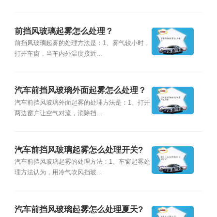
前挡风玻璃起雾怎么处理？
前挡风玻璃起雾的处理方法是：1、雾气较小时，
打开车窗，当车内外温度接近...
汽车前挡风玻璃外面起雾怎么处理？
汽车前挡风玻璃外面起雾的处理方法是：1、打开
两边窗户让空气对流，消除挡...
汽车前挡风玻璃起雾怎么处理开关?
汽车前挡风玻璃起雾的处理方法：1、车窗起雾处
理方法认为，用冷气吹风挡玻...
汽车前挡风玻璃起雾怎么处理夏天?