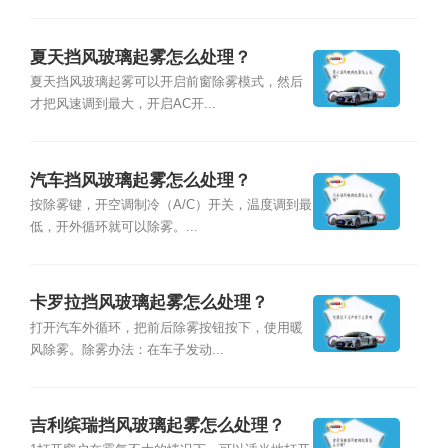
夏天挡风玻璃起雾怎么处理？
夏天挡风玻璃起雾可以开启前窗除雾模式，然后
才把风速调到最大，开启AC开...
汽车挡风玻璃起雾怎么处理？
按除雾键，开空调制冷（A/C）开关，温度调到最
低，开外循环就可以除雾。...
卡罗拉挡风玻璃起雾怎么处理？
打开汽车外循环，把前后除雾按钮按下，使用暖
风除雾。除雾办法：在车子发动...
吉利缤瑞挡风玻璃起雾怎么处理？