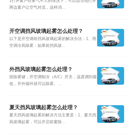
1打开窗户在雾气不大的情况下，可以适当地打开
两边窗户让空气对流，这样消...
开空调挡风玻璃起雾怎么处理？
以下是开空调前挡风玻璃起雾的解决办法：1、用
空调冷风除雾：如果前挡风玻...
外挡风玻璃起雾怎么处理？
按除雾键，开空调制冷（A/C）开关，温度调到最
低，开外循环就可以除雾。...
夏天挡风玻璃起雾怎么处理？
夏天挡风玻璃起雾的解决方法主要是：1、夏天挡
风玻璃起雾，可以开启前窗除...