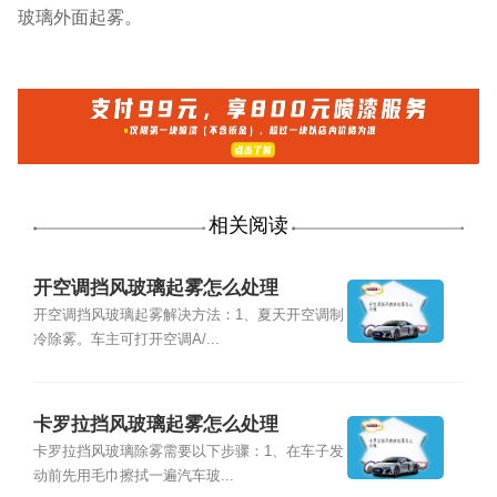
玻璃外面起雾。
相关阅读
开空调挡风玻璃起雾怎么处理
开空调挡风玻璃起雾解决方法：1、夏天开空调制
冷除雾。车主可打开空调A/...
卡罗拉挡风玻璃起雾怎么处理
卡罗拉挡风玻璃除雾需要以下步骤：1、在车子发
动前先用毛巾擦拭一遍汽车玻...