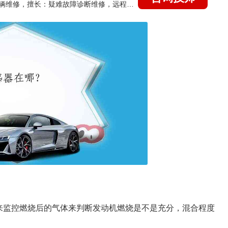
国家认证的汽车维修技师，15年德美日等各系车辆维修，擅长：疑难故障诊断维修，远程维修技术指导
来监控燃烧后的气体来判断发动机燃烧是不是充分，混合程度