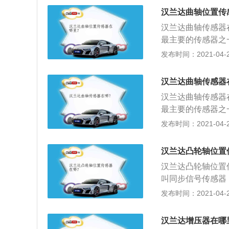
油管安装螺栓上的
如冷却液温度传感
汉兰达曲轴位置传
装螺栓；3、拆下
等现象，应使用万
汉兰达曲轴传感器
值。
最主要的传感器之
用于检测活塞上止
发布时间：2021-04-26
下：1、拆卸时，
油管安装螺栓上的
汉兰达曲轴传感器
装螺栓；3、拆下
汉兰达曲轴传感器
最主要的传感器之
用于检测活塞上止
发布时间：2021-04-26
下：1、拆卸时，
油管安装螺栓上的
汉兰达凸轮轴位置
装螺栓；3、拆下
汉兰达凸轮轴位置
叫同步信号传感器
是点火控制的主控
发布时间：2021-04-26
器一般都用CIS
线，用电压一根表
汉兰达增压器在哪
出电压线的就是塔