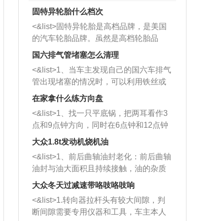
固特异轮胎什么档次
<&list>固特异轮胎是高档品牌，是美国
的汽车轮胎品牌。虽然是高档轮胎品
牌，但是中高低端的轮胎都有生产，这
国六排气管堵塞怎么清理
也是为了更好的开拓市场。
<&list>1、当车主发现自己的国六车排气
管出现堵塞的情况时，可以利用铁丝或
者是细棍，直接将杂物给取出来，如果
在家拿什么练方向盘
堵塞情况比较严重，也可以采取应急措
<&list>1、找一只平底锅，把两耳看作3
施。 <&list>2、直接利用木棍将所有的
点和9点钟方向，同时在6点钟和12点钟
杂物推到排气管里面的位置处，然后将
方向做一个标记。 <&list>2、双手握住
三元催化器拆解开，就可以将堵塞的东
大众1.8t发动机烧机油
平底锅两耳，然后往左打半圈、一圈、
西取出来。但如果是因为积碳过多引起
<&list>1、前后曲轴油封老化：前后曲轴
一圈半的练习，往右同样也要打相同的
的堵塞，就需要将三元催化器泡在草酸
油封与油大面积且持续接触，油的杂质
圈数。 <&list>3、最后强调要反复练
中进行清洗。 <&list>3、也可以利用清
和发动机内持续温度变化使其密封效果
习，这样就可以形成肌肉记忆，在真实
大众冬天过减速带咯吱咯吱响
洗剂对堵塞的情况得到解决，将清洗剂
逐渐减弱，导致渗油或漏油。<&list>2、
驾驶车辆时，不需要记忆也能打好方
放在燃油箱中，与燃油混合后，车辆启
<&list>1.转向器拉杆头有较大间隙，判
活塞间隙过大：积碳会使活塞环与缸体
向。
动时，就可以和汽油一起进入到燃烧
断间隙需要专用仪器和工具，车主本人
的间隙扩大，导致机油流入燃烧室中，