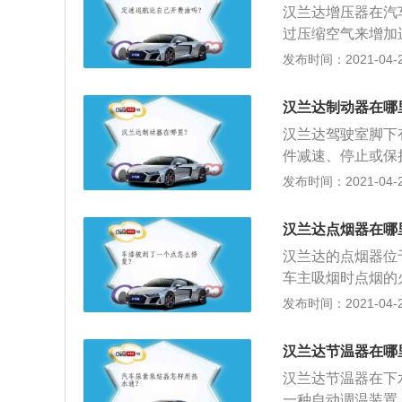
汉兰达增压器在汽
插头启动发动机；
过压缩空气来增加
供电电压，没有的
的涡轮，涡轮又带
发布时间：2021-04-26
增压进入气缸。下
应让其怠速运转一
汉兰达制动器在哪
承。所以刚启动后
汉兰达驾驶室脚下
高速运转后，不能
件减速、停止或保
器内滞留的机油过
机械零件。制动器
发布时间：2021-04-26
3、由于增压器经
将油门完全松开，
容易有部分的结焦
于车轮而达到减速
线在运行一段时间
汉兰达点烟器在哪
处有一个碟阀，在
汉兰达的点烟器位
到制动效果，再踩
车主吸烟时点烟的
增加一个涡轮室，
生产的点烟器就不
发布时间：2021-04-26
果，无磨损但要增
又叫做雪茄头。常
机”，不通电时，
车辆启动时刻，点
力，达到制动目的
汉兰达节温器在哪
3和U盘极易出现
上下运动均受到气
汉兰达节温器在下
有拔下外接设备：
一种自动调温装置