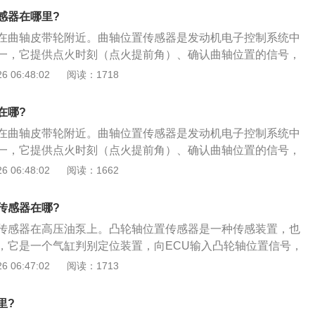
固定曲轴位置传感器导线卡子的螺母，拆下曲轴位置传感器安
器发生故障，发动机会出现怠速不稳、缺火、熄火或耗油增加
感器在哪里?
曲轴位置传感器，拆下曲轴位置传感器导线线束的夹箍。
用表，按厂家规定检测冷却液传感器在各种工作温度时的电阻
在曲轴皮带轮附近。曲轴位置传感器是发动机电子控制系统中
一，它提供点火时刻（点火提前角）、确认曲轴位置的信号，
点、曲轴转角及发动机转速。曲轴位置传感器的拆卸方法如
 06:48:02
阅读：1718
在靠近进气歧管的后部，从主线束上拆下传感器线束；2、拆下
固定曲轴位置传感器导线卡子的螺母，拆下曲轴位置传感器安
在哪?
曲轴位置传感器，拆下曲轴位置传感器导线线束的夹箍。
在曲轴皮带轮附近。曲轴位置传感器是发动机电子控制系统中
一，它提供点火时刻（点火提前角）、确认曲轴位置的信号，
点、曲轴转角及发动机转速。曲轴位置传感器的拆卸方法如
 06:48:02
阅读：1662
在靠近进气歧管的后部，从主线束上拆下传感器线束；2、拆下
固定曲轴位置传感器导线卡子的螺母，拆下曲轴位置传感器安
传感器在哪?
曲轴位置传感器，拆下曲轴位置传感器导线线束的夹箍。
传感器在高压油泵上。凸轮轴位置传感器是一种传感装置，也
，它是一个气缸判别定位装置，向ECU输入凸轮轴位置信号，
信号。为了区别于曲轴位置传感器（CPS），凸轮轴位置传感
 06:47:02
阅读：1713
表示。下面是凸轮轴位置传感器的检查方法：1、用表确定塔铁
棒与确定好的电源线相连，另一根表棒与其它两根线相连测量
里?
铁线，余下的是信号线；2、此时关闭钥匙引出信号线，插回