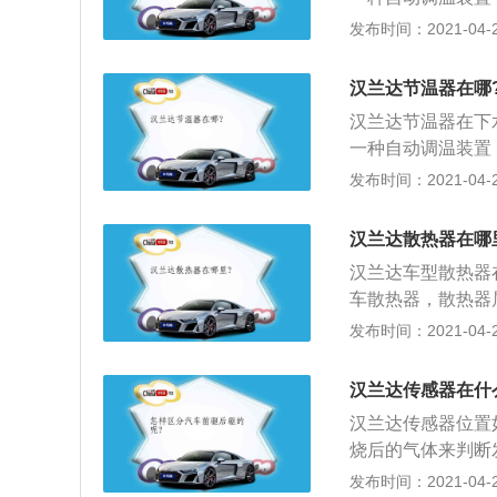
电的，很多车辆依
体或液体的流动。
发布时间：2021-04-26
的浪费；3、拔插
电瓶负极线，这样
型，造成插入后松
害；2、取下正时
候不断碰撞点烟器
汉兰达节温器在哪
拆下发电机总成。
汉兰达节温器在下
水管后，防冻液会
一种自动调温装置
节温器；4、安装
体或液体的流动。
发布时间：2021-04-26
止漏水情况发生。
电瓶负极线，这样
害；2、取下正时
汉兰达散热器在哪
拆下发电机总成。
汉兰达车型散热器
水管后，防冻液会
车散热器，散热器
节温器；4、安装
水室、主片及散热
发布时间：2021-04-26
止漏水情况发生。
转动压力盖，如果
注在冷却液膨胀罐
汉兰达传感器在什
胀罐盖打开的情况
汉兰达传感器位置
少，这时候再添加
烧后的气体来判断
MIN度之间的位
传感器：轮速传感
发布时间：2021-04-26