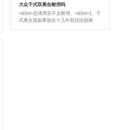
室，最后形成废气排出，就可以让三元
无法制作，需要将车辆送到修理厂或4s
造成烧机油。<&list>3、机油粘度。使用
大众干式双离合耐用吗
催化器得到清洗，排气管堵塞的情况就
店；<&list>2.车辆半轴套管防尘罩破
机油粘度过小的话，同样会有烧机油现
<&list>总体而言不太耐用。<&list>1、干
能够得到解决。
裂，破裂后会出现漏油现象，使半轴磨
象，机油粘度过小具有很好的流动性，
式离合器如果放在十几年前还比较耐
损严重，磨损的半轴容易损坏，产生异
容易窜入到气缸内，参与燃烧。<&list>
用，但是由于现在的汽车发动机动力输
响；<&list>3.稳定器的转向胶套和球头
4、机油量。机油量过多，机油压力过
出越来越高，使得干式离合器散热不足
老化，一般是使用时间过长造成的。解
大，会将部分机油压入气缸内，也会出
的缺陷也逐渐暴露出来。<&list>2、由于
决方法是更换新的质量好的转向橡胶套
现烧机油。<&list>5、机油滤清器堵塞：
干式双离合的工作环境暴露在空气中，
和球头。
会导致进气不畅，使进气压力下降，形
而离合器的散热也是通离合器罩上面的
成负压，使机油在负压的情况下吸入燃
几个小孔来进行散热。但是在行驶过程
烧室引起烧机油。<&list>6、正时齿轮或
中变速箱需要换挡，就不得不使得离合
链条磨损：正时齿轮或链条的磨损会引
器频繁工作。<&list>3、长时间的低速行
起气阀和曲轴的正时不同步。由于轮齿
驶以及过于频繁的启停，导致离合器的
或链条磨损产生的过量侧隙，使得发动
温度不断升高，而低速行驶时空气流动
机的调节无法实现：前一圈的正时和下
效率不高，无法将离合器中的热量有效
一圈可能就不一样。当气阀和活塞的运
的带走，导致离合器内部的温度不断升
动不同步时，会造成过大的机油消耗。
高，加速离合器的磨损。
解决方法：更换正时齿轮或链条。<&list
>7、内垫圈、进风口破裂：新的发动机
设计中，经常采用各种由金属和其他材