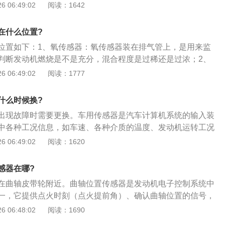
的温度、发动机运转工况等，转化成电信号输给计算机，以便
 06:49:02
阅读：1642
是绝缘的；3、打开点火开关，测量两根信号线对搭铁电压应
作状态。传感器坏了的表现如下：1、车速传感器坏了的症
发动机控制单元在信号线上的预置电压。在开动起动机时，测量曲
不稳现象；当车辆起步或行驶中减速停车时，出现瞬间停顿或
号电压应接近1.6V。如果传感器内部、信号线路、发动机控制
在什么位置?
加速性能下降；仪表上的车速显示有偏差；发动机故障灯亮
路，都会造成电脑无法接收曲轴位置信号，从而引起发动机无
位置如下：1、氧传感器：氧传感器装在排气管上，是用来监
置传感器坏了的表现：若节气门位置传感器失调，就不能保证
判断发动机燃烧是不是充分，混合程度是过稀还是过浓；2、
和混合气空燃比。节气门位置传感器应精确地调整至规定的电
传感器一般在前轮刹车盘，它主要是收集汽车的转速来判断汽
 06:49:02
阅读：1777
低，由于废气再循环系统没有及时提供足够的废气，加速时就
兆，所以，就有一个专门收集汽车轮速的传感器来完成这项工
整过高，由于废气再循环系统反应过快，提供的废气过多，使
个车轮的轮毂上，而一旦传感器损坏，ABS会失效；3、水温
却液温度传感器坏了的表现：如冷却液温度传感器发生故障，
什么时候换?
器般安在节温器旁边，将冷却水温度转换为电信号，当低温时
不稳、缺火、熄火或耗油增加等现象，应使用万用表，按厂家
出现故障时需要更换。车用传感器是汽车计算机系统的输入装
大点火提前角，高温时防爆燃，推迟点火提前角；4、进气压
感器在各种工作温度时的电阻值。
中各种工况信息，如车速、各种介质的温度、发动机运转工况
装在节气门边上，进气压力传感器顾名思义就是随着发动机不
输给计算机，以便发动机处于最佳工作状态。传感器坏了的表
 06:49:02
阅读：1620
应一系列的电阻和压力变化，转换成电压信号，供ECU修正喷
传感器坏了的症状：怠速时发动机不稳现象；当车辆起步或行
度。假如故障了会引起点火困难、怠速不稳、加速无力等问
出现瞬间停顿或熄火现象；发动机加速性能下降；仪表上的车
感器在哪?
动机故障灯亮起；2、节气门位置传感器坏了的表现：若节气
在曲轴皮带轮附近。曲轴位置传感器是发动机电子控制系统中
，就不能保证正确的点火提前角和混合气空燃比。节气门位置
一，它提供点火时刻（点火提前角）、确认曲轴位置的信号，
整至规定的电压读数，若调整过低，由于废气再循环系统没有
点、曲轴转角及发动机转速。曲轴位置传感器的拆卸方法如
 06:48:02
阅读：1690
气，加速时就要发生爆震，若调整过高，由于废气再循环系统
在靠近进气歧管的后部，从主线束上拆下传感器线束；2、拆下
废气过多，使动力降低；3、冷却液温度传感器坏了的表现：