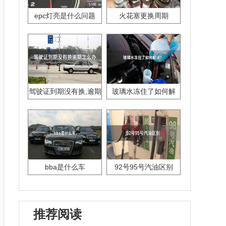
epc灯亮是什么问题
火花塞更换周期
驾驶证到期没有换,逾期
玻璃水冻住了如何解
怎么办??
决？
bba是什么车
92号95号汽油区别
推荐阅读