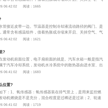
然有电，因此将外接设备长期放在点烟器上容易导致汽车电量
节温器的拆卸方法如下：1、关闭发动机，打开前机盖。断开
 06:42:02
阅读：1665
时晃动：使用时候插拔晃动使得外接设备的插头弧形簧片变
做的目的是防止在工作中电子扇突然运转，而对人身造成伤
旷，接触不严而影响导电，现象为时通时断；4、操作汽车时
皮带外的塑料盖板。发电机所在的位置会影响到换节温器，需
插头，造成松旷。
?
先在车底下放置一个接水盘，然后准备拆下水管；3、拆掉下
水管接近皮带一边。节温器是控制冷却液流动路径的阀门。是
喷涌流出，请小心烫到。此时可以看到节温器本身。拆下故障
，通常含有感温组件，借着热胀或冷缩来开启、关掉空气、气
上新的节温器装好节温器后，需在水管部位打一层密封胶，防
节温器的拆卸方法如下：1、关闭发动机，打开前机盖。断开
 06:42:02
阅读：1621
做的目的是防止在工作中电子扇突然运转，而对人身造成伤
皮带外的塑料盖板。发电机所在的位置会影响到换节温器，需
里?
先在车底下放置一个接水盘，然后准备拆下水管；3、拆掉下
在发动机前面位置，电子扇前面的就是。汽车水箱一般是指汽
喷涌流出，请小心烫到。此时可以看到节温器本身。拆下故障
属于汽车冷却系统，发动机水冷系统中的散热器由进水室、出
上新的节温器装好节温器后，需在水管部位打一层密封胶，防
器芯等三部分构成。汽车水箱加水步骤如下：1、逆时针方向
 06:41:02
阅读：1683
听到嘶嘶声，等到声音消失后再打开；2、将适量的冷却液加
内，达到膨胀罐MAX和MIN刻度之间的位置；3、在冷却液膨
么位置?
下，启动发动机；4、启动发动机后，罐内冷却液会慢慢减
如下：1、氧传感器：氧传感器装在排气管上，是用来监控燃
适量的冷却液到膨胀罐内，直至液面达到冷却液膨胀罐MAX和
发动机燃烧是不是充分，混合程度是过稀还是过浓；2、轮速
置；5、重新装上盖子，确保压力盖用手拧紧并完全入位。
器一般在前轮刹车盘，它主要是收集汽车的转速来判断汽车有
 06:41:02
阅读：1719