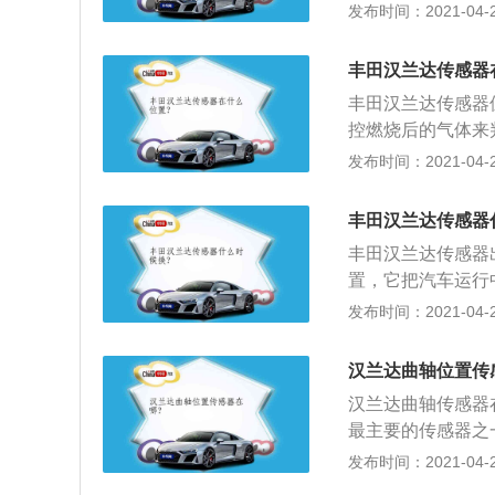
如车速、各种介质
发布时间：2021-04-26
根信号线与屏蔽线
发动机处于最佳工
为1.4V，这是
状：怠速时发动机
轴位置传感器的信
丰田汉兰达传感器
熄火现象；发动机
单元内部开路或短
丰田汉兰达传感器
起；2、节气门位
法启动。
控燃烧后的气体来
正确的点火提前角
轮速传感器：轮速
发布时间：2021-04-26
压读数，若调整过
车有没有打滑的征
要发生爆震，若调
作，一般安装在每
动力降低；3、冷
丰田汉兰达传感器
传感器：水温传感
发动机会出现怠速
丰田汉兰达传感器
增加喷油量或者增
规定检测冷却液传
置，它把汽车运行
力传感器：一般安
等，转化成电信号
发布时间：2021-04-26
同的转速负荷，感
现如下：1、车速
油量和点火正时角
驶中减速停车时，
题。
汉兰达曲轴位置传
速显示有偏差；发
汉兰达曲轴传感器
门位置传感器失调
最主要的传感器之
传感器应精确地调
用于检测活塞上止
发布时间：2021-04-26
及时提供足够的废
下：1、拆卸时，
反应过快，提供的