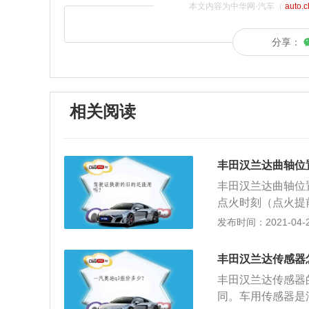
本文内容为中华网·汽车（
auto.
分享：
相关阅读
丰田汉兰达曲轴位
丰田汉兰达曲轴位
点火时刻（点火提
角及发动机转速。
发布时间：2021-04-26
角以及发动机转速
与脉冲轮（靶轮）之
丰田汉兰达传感器
不正确，过大或过
丰田汉兰达传感器
传感器插头，测量传
同。车用传感器是
围，可判定曲轴位