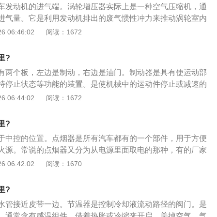
车发动机的进气端。涡轮增压器实际上是一种空气压缩机，通
3、测量信号线与塔铁线看是否有信号电压输出，电压应小于
进气量。它是利用发动机排出的废气惯性冲力来推动涡轮室内
话基本就是传感器坏了。
动同轴的叶轮，叶轮压送由空气滤清器管道送来的空气，使之
 06:46:02
阅读：1672
面是增压器的相关内容：1、发动机发动后，特别是在冬季，
段时间，以便在增压器转子高速运转之前让润滑油充分润滑轴
里?
千万不能猛轰油门，以防损坏增压器油封；2、发动机长时间
有两个板，左边是制动，右边是油门。制动器是具有使运动部
立即熄火。发动机热机状态下如果突然停机，会引起涡轮增压
持停止状态等功能的装置。是使机械中的运动件停止或减速的
热而损坏轴承和轴。特别要防止猛轰几脚油门后突然熄火；
的分类如下：1、油门控制制动：需要减速时，保持3挡状态，
 06:44:02
阅读：1672
常处于高温下运转，它的润滑油管线因受高温作用，内部机油
此时发动机趋于怠速，因此它对传动系统产生一个阻力，作用
，这样会造成增压器轴承的润滑不足而损坏。因此，润滑油管
的目的；2、排气制动：大功率柴油机排气歧管与排气管连接
后要进行清洗。
里?
挂挡状态下，操作电磁开关使它关闭，造成发动机闷车从而达
于中控的位置。点烟器是所有汽车都有的一个部件，用于方便
油门时它会自动打开；3、液涡轮缓速器：在变速箱箱壳后端
火源。常说的点烟器又分为从电源里面取电的那种，有的厂家
当制动电路开启后，使变速箱油在涡轮中产生阻尼达到制动效
是用来点烟的，只是用来从汽车上面引电出来的，这种点烟器
 06:42:02
阅读：1670
加散热；4、电涡轮缓速器：相当于在传动轴上装了个“发电
见的点烟器使用错误如下：1、启动时没有拔下外接设备：当
无接触无磨损，需要制动时接通电路，传动轴便受到电磁场的阻
烟器上的外接设备在启动大电流的冲击下容易烧毁，尤其是MP
；5、发动机制动结构：制动信号使排气阀微开不关闭，活塞
里?
问题。因此要用后拔下，汽车启动后再插入使用；2、熄火是没
流阻尼而产生制动力。
水管接近皮带一边。节温器是控制冷却液流动路径的阀门。是
由于车辆的设置不同，有些点烟器的电源并不是熄灭车辆就断
，通常含有感温组件，借着热胀或冷缩来开启、关掉空气、气