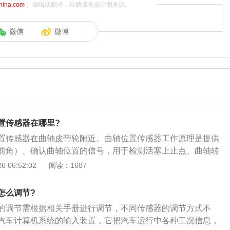
china.com
）编辑或翻译，转载请务必注明来源。
微信
微博
置传感器在哪里?
置传感器在曲轴皮带轮附近。曲轴位置传感器工作原理是提供
前角）、确认曲轴位置的信号，用于检测活塞上止点、曲轴转
曲轴位置传感器的作用就是确定曲轴的位置，也就是曲轴的转
 06:52:02
阅读：1687
。曲轴位置传感器的测量方法如下：1、检查曲轴位置传感器
间的正常间隙应在大于0.5mm小于1.2mm，如果脉冲轮安装
怎么调节?
小，都可能产生信号偏差；2、关闭点火开关，断开曲轴位置
的调节需根据相关手册进行调节，不同传感器的调节方式不
感器的1端与2端之间应有400～600Q。如果不在此数值范
汽车计算机系统的输入装置，它把汽车运行中各种工况信息，
置传感器本身存在故障，应更换传感器。曲轴位置传感器的两