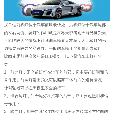
汉兰达前雾灯位于汽车前脸最低处，后雾灯位于汽车尾部
的左右两侧。雾灯的作用就是在雾天或者雨天能见度受天
气影响较大的情况下让其他车辆看见本车，因此雾灯的光
源需要有较强的穿透性。一般的车辆用的都是卤素雾灯，
比卤素雾灯更高级的是LED雾灯。以下是汽车车灯的分
类：
1、前照灯，组合前照灯在汽车的前部，它主要起照明和信
号作用。前照灯发出的光可以照亮车体前方的道路情况，
使驾驶者可以在黑夜里安全的行车；
2、组合尾灯，组合尾灯在汽车的后部，它主要起照明和信
号作用；
3、转向灯，用来向其它道路使用者表示左转或者右转向的