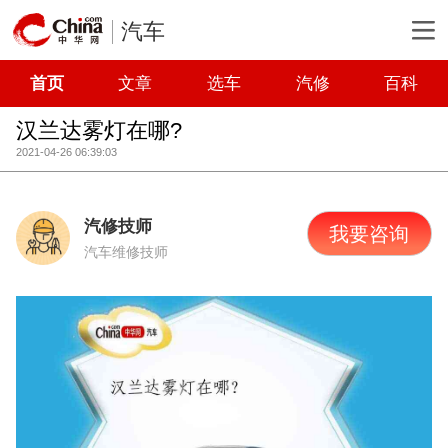
汽车
首页
文章
选车
汽修
百科
汉兰达雾灯在哪?
2021-04-26 06:39:03
汽修技师
我要咨询
汽车维修技师