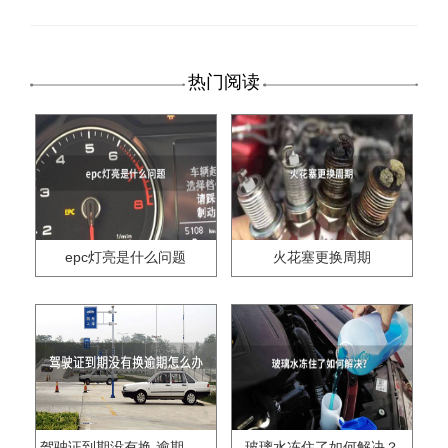
热门阅读
epc灯亮是什么问题
火花塞更换周期
驾驶证到期没有换,逾期怎么办??
玻璃水冻住了如何解决？