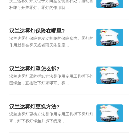
汉兰达雾灯开关位于方向盘左侧拨杆处，扭动拨
杆即可开关雾灯。雾灯的作用就...
汉兰达雾灯保险在哪里?
汉兰达雾灯保险在发动机舱的保险盒内。雾灯的
作用就是在雾天或者雨天能见度...
汉兰达雾灯罩怎么拆?
汉兰达雾灯罩的拆卸方法是使用专用工具拆下外
围螺丝，直接取下灯罩即可。雾...
汉兰达雾灯更换方法?
汉兰达雾灯更换方法是使用专用工具拆下雾灯灯
罩，卸下雾灯螺丝并拆下线束，...