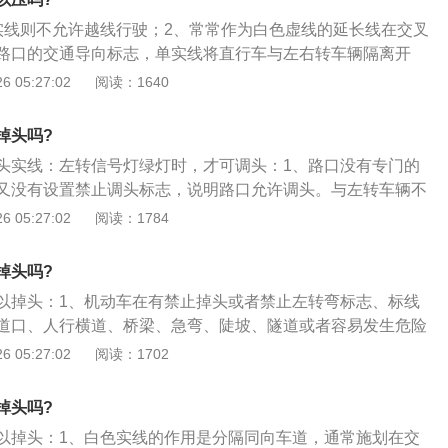
是禁止双方向车辆越线或压线行驶。双黄实线一般施划于单方
实线则不允许越线行驶；2、常常作为白色虚线的延长线在交叉
上机动车道，而且没有设置实体中央分隔带的道路上；4、黄
路口的交通导向标志，单实线将直行车与左右转车辆隔离开
在桥梁前后及允许掉头的路段，也能起到分隔双方向车道的作
影响转弯车辆的情况；3、处罚：针对机动车压白色实线或越
 05:27:02
阅读：1640
禁止车辆越线或压线行驶，虚线一侧准许车辆暂时越线或转
为，将受到罚款100元的处罚。
掉头吗?
头实线：左转信号灯绿灯时，才可调头：1、路口没有专门的
又没有设置禁止调头标志，说明路口允许调头。与左转车辆不
可在红灯时，以不影响其它车辆正常通行为前提调头通行；
 05:27:02
阅读：1784
数可调头的路口，路面施划的标线由实线变为虚线，以指示车
面标线为实线，路口又有左转信号灯，调头车辆需待左转信号
掉头吗?
调头行驶；3、但是如果双黄线或单黄线一直延伸至路口或斑
以掉头：1、机动车在有禁止掉头或者禁止左转弯标志、标线
路口没有设置禁止调头标识，车辆也不能在此调头。如果地面
道口、人行横道、桥梁、急弯、陡坡、隧道或者容易发生危险
虚线，或直接为一条虚线，则表示车辆可以在此调头。
；2、机动车在没有禁止掉头或者没有禁止左转弯标志、标线
 05:27:02
阅读：1702
但不得妨碍正常行驶的其他车辆和行人的通行；3、白色虚线
以分隔同向行驶的交通流或作为行车安全距离识别线；划于路
掉头吗?
辆行进。
以掉头：1、白色实线的作用是分隔同向车道，通常施划在交