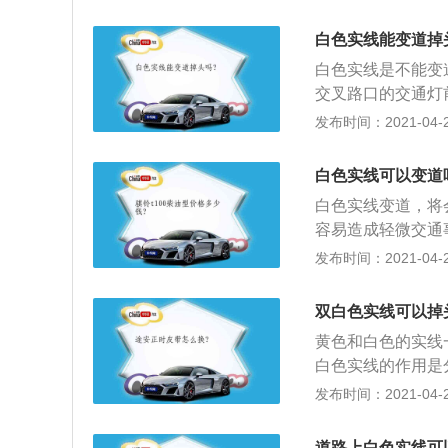
允许调头，与左转
通行为前提调头通
白色实线能变道掉
线变为虚线，以指
白色实线是不能变
调头车辆需待左转
交叉路口的交通灯
线一直延伸至路口
2、单黄实线的作
发布时间：2021-04-27
能在此调头，如果
方向只有一条车道
可以在此调头。
超车的路段；3、
白色实线可以变道
压线行驶。双黄实
白色实线变道，将
置实体中央分隔带
容易造成轻微交通事
任意穿越黄实线逆
发布时间：2021-04-27
驶，比如本来应该
分。
双白色实线可以掉
黄色和白色的实线
白色实线的作用是
压线违章被拍，压
发布时间：2021-04-26
辆越线或压线行驶
一条非机动车道道
道路上白色实线可