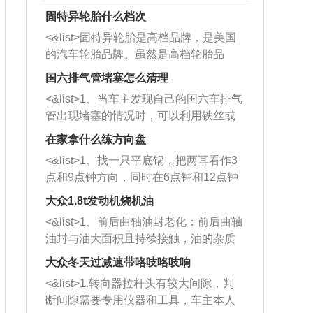
固特异轮胎什么档次
<&list>固特异轮胎是高档品牌，是美国
的汽车轮胎品牌。虽然是高档轮胎品
牌，但是中高低端的轮胎都有生产，这
国六排气管堵塞怎么清理
也是为了更好的开拓市场。
<&list>1、当车主发现自己的国六车排气
管出现堵塞的情况时，可以利用铁丝或
者是细棍，直接将杂物给取出来，如果
在家拿什么练方向盘
堵塞情况比较严重，也可以采取应急措
<&list>1、找一只平底锅，把两耳看作3
施。 <&list>2、直接利用木棍将所有的
点和9点钟方向，同时在6点钟和12点钟
杂物推到排气管里面的位置处，然后将
方向做一个标记。 <&list>2、双手握住
三元催化器拆解开，就可以将堵塞的东
大众1.8t发动机烧机油
平底锅两耳，然后往左打半圈、一圈、
西取出来。但如果是因为积碳过多引起
<&list>1、前后曲轴油封老化：前后曲轴
一圈半的练习，往右同样也要打相同的
的堵塞，就需要将三元催化器泡在草酸
油封与油大面积且持续接触，油的杂质
圈数。 <&list>3、最后强调要反复练
中进行清洗。 <&list>3、也可以利用清
和发动机内持续温度变化使其密封效果
习，这样就可以形成肌肉记忆，在真实
大众冬天过减速带咯吱咯吱响
洗剂对堵塞的情况得到解决，将清洗剂
逐渐减弱，导致渗油或漏油。<&list>2、
驾驶车辆时，不需要记忆也能打好方
放在燃油箱中，与燃油混合后，车辆启
<&list>1.转向器拉杆头有较大间隙，判
活塞间隙过大：积碳会使活塞环与缸体
向。
动时，就可以和汽油一起进入到燃烧
断间隙需要专用仪器和工具，车主本人
的间隙扩大，导致机油流入燃烧室中，