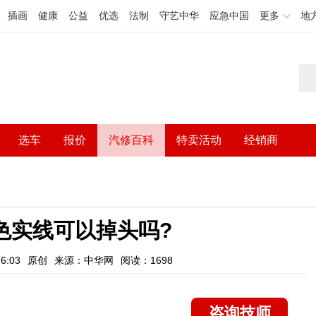
插画
健康
公益
优选
法制
守艺中华
应急中国
更多
地
选车
报价
汽修百科
特卖活动
经销商
色实线可以掉头吗?
6:03
原创
来源：中华网
阅读：1698
咨询技师