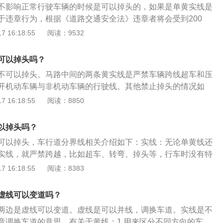
警手动抓拍，开具处罚通知书。
不影响正常行驶车辆的时候是可以掉头的，如果是单黄实线是
口没有“禁止调头标志”、“禁止左转标志”、路中央不是实线等
于违章行为，根据《道路交通安全法》违章者将会受到200
以放心大胆的调头。黄色网格线也可以调头：黄色网格线实际
。一般在很长的一个道路上，一般都是在中段、路口前会有白
 16:18:55
阅读：9532
施划于易发生因临时停车造成堵塞的交叉路口、重要单位出入
黄色实线、虚线，只要是实线都不能进行掉头。可以掉头的情
的路口等。任何车辆在禁停网格线上停车(包括停车等候交通
示标志可掉头：路口有明确的调头指示标志则可以进行调头;有
行为。虽然在黄色网格线区域车辆不能停车，但在黄色网格线区
可以掉头吗？
要按照信号灯的指示进行调头。如果没有信号灯的话，需根据
。黄色网格线只要未设路中隔离护栏，就等同于“允许调头”。
不可以掉头。马路中间的两条黄实线是严禁车辆跨线超车和压
碍其它通行车辆或者行人的情况下进行掉头。路口没有明确禁
：这个很好理解，如果有掉头信号灯，那就要看信号灯了，绿
开机动车辆与非机动车辆的行驶线。其他禁止掉头的情况如
的可调头：如果没有明确标明禁止调头的地点则可以调头。这
和允许掉头标志同时出现：是允许掉头但是禁止左转的，不
”标志或“禁止左转”标志禁止掉头：只要有禁止掉头的指示牌，那
 16:18:55
阅读：8850
禁止调头”指只要路口没有“禁止调头标志”、“禁止左转标志”、
等同“禁止左转”。路口掉头时要注意：观察路面标线，如果是实线
头。掉头的动作也是左转的一种延伸，因此路口如果有禁止左
这几种情况，则可以放心大胆的调头。黄色网格线也可以调
情况下都不得掉头，应该继续往前行驶寻找合适掉头地点。前
该路口也禁止掉头。无左转车道时禁止掉头：即使是在最左侧
际上就是禁停网格线施划于易发生因临时停车造成堵塞的交叉
以掉头吗？
”的指示牌，此时就算没有提到禁止掉头，也是无法在该路口进
许左转的标志，也是不允许掉头的。第二条左转车道线内禁止
入口及其他需要设置的路口等。任何车辆在禁停网格线上停车
转和掉头的动作很相似，掉头之前肯定都要先左转。掉头必须
可以掉头，车行道分界线相关介绍如下：实线：无论单黄线还
第二条左转车道内时，不能掉头。在没有任何指示标志的情况
通灯)，都属于违章行为。虽然在黄色网格线区域车辆不能停
道，如果是在第二条左转车道的话，也不能在这个路口进行掉
实线，就严禁跨越，比如超车、转弯、掉头等，行车时没有特
内侧左转车道掉头。高速公路上禁止掉头：在高速公路上穿越
线区域确是可以调头的。黄色网格线只要未设路中隔离护栏，
让直行的车辆，在不干预直行车辆正常行驶的情况下才进行掉
线。虚线：无论单黄线还是双黄线，只要是虚线，就可以在保
 16:18:55
阅读：8383
属于违法行为，将被处以罚款、记12分。如果在高速公路错过
头”。禁左和允许掉头标志同时出现：是允许掉头但是禁止左转
部事故责任。一般靠近路口停止线处，车道内都会画有引导箭
车或掉头。可以压线的情形：前车因交通事故，车辆故障，或
行驶到下一个匝道出口驶离高速，切勿心存侥幸违法掉头。
头”不等同“禁止左转”。路口掉头时要注意：观察路面标线，如果
车道，最左侧车道不都是左转箭头的，部分道路上如果出现直
间停止不前，在确保安全的前提下，车辆可越实线变道绕行通
虚线可以变道吗？
在任何情况下都不得掉头，应该继续往前行驶寻找合适掉头地
没有明确禁止掉头等标志，也是不允许掉头的。掉头的时候不
可以予以消除。
止左转”的指示牌，此时就算没有提到禁止掉头，也是无法在该
两边是虚线可以变道。虚线是可以并线，调换车道。实线是不
头，也是属于违章行为。
因为左转和掉头的动作很相似，掉头之前肯定都要先左转。掉
意调换车道的意思。有关于黄线：1.用来区分不同方向的车