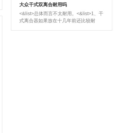
室，最后形成废气排出，就可以让三元
无法制作，需要将车辆送到修理厂或4s
造成烧机油。<&list>3、机油粘度。使用
大众干式双离合耐用吗
催化器得到清洗，排气管堵塞的情况就
店；<&list>2.车辆半轴套管防尘罩破
机油粘度过小的话，同样会有烧机油现
<&list>总体而言不太耐用。<&list>1、干
能够得到解决。
裂，破裂后会出现漏油现象，使半轴磨
象，机油粘度过小具有很好的流动性，
式离合器如果放在十几年前还比较耐
损严重，磨损的半轴容易损坏，产生异
容易窜入到气缸内，参与燃烧。<&list>
用，但是由于现在的汽车发动机动力输
响；<&list>3.稳定器的转向胶套和球头
4、机油量。机油量过多，机油压力过
出越来越高，使得干式离合器散热不足
老化，一般是使用时间过长造成的。解
大，会将部分机油压入气缸内，也会出
的缺陷也逐渐暴露出来。<&list>2、由于
决方法是更换新的质量好的转向橡胶套
现烧机油。<&list>5、机油滤清器堵塞：
干式双离合的工作环境暴露在空气中，
和球头。
会导致进气不畅，使进气压力下降，形
而离合器的散热也是通离合器罩上面的
成负压，使机油在负压的情况下吸入燃
几个小孔来进行散热。但是在行驶过程
烧室引起烧机油。<&list>6、正时齿轮或
中变速箱需要换挡，就不得不使得离合
链条磨损：正时齿轮或链条的磨损会引
器频繁工作。<&list>3、长时间的低速行
起气阀和曲轴的正时不同步。由于轮齿
驶以及过于频繁的启停，导致离合器的
或链条磨损产生的过量侧隙，使得发动
温度不断升高，而低速行驶时空气流动
机的调节无法实现：前一圈的正时和下
效率不高，无法将离合器中的热量有效
一圈可能就不一样。当气阀和活塞的运
的带走，导致离合器内部的温度不断升
动不同步时，会造成过大的机油消耗。
高，加速离合器的磨损。
解决方法：更换正时齿轮或链条。<&list
>7、内垫圈、进风口破裂：新的发动机
设计中，经常采用各种由金属和其他材