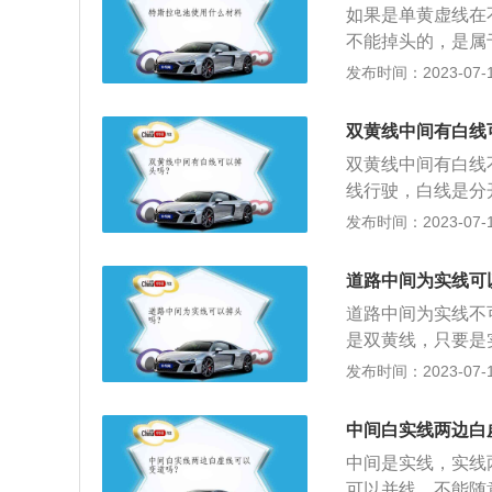
方面，如果现场交
如果是单黄虚线在
禁止调头”指只要路
不能掉头的，是属
这几种情况，则可
元，记3分的处罚
发布时间：2023-07-17
上就是禁停网格线
色实线、虚线或者
口及其他需要设置
况：路口有调头指
灯)，都属于违章
双黄线中间有白线
调头信号灯的，需
域确是可以调头的
双黄线中间有白线
具体情况，在不妨
路口有掉头信号灯
线行驶，白线是分
止调头、左转标志
灯才能掉头。禁左
下：有“禁止掉头
发布时间：2023-07-17
里的“没有明确表明
过“禁止掉头”不
么该路口就不能掉
路中央不是实线等
的话，不管在任何
转的指示牌，那么
头：黄色网格线实
道路中间为实线可
方设有“禁止左转
车道，如果没有允
路口、重要单位出
行掉头的，因为左
道路中间为实线不
掉头：当车辆停在
(包括停车等候交
在最内侧的左转车
是双黄线，只要是
下，车辆只能在最
车，但在黄色网格
头。掉头一定要先
别情况就不应该越
发布时间：2023-07-17
中央分隔带掉头，
就等同于“允许调
头，否则会承担全
证安全的情况下超
匝道，要继续向前
的，不过“禁止掉
头供行驶车辆选择
者其他原因，长时
中间白实线两边白
是实线的话，不管
行箭头的，即使是
过，所产生的违章
点。前方设有“禁
中间是实线，实线
可以在斑马线上掉
路口进行掉头的，
可以并线，不能随