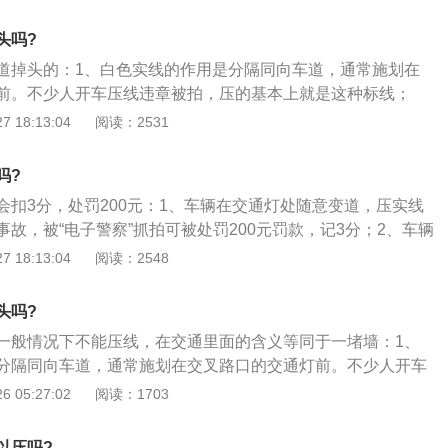
车辆不同，调头车辆此时可在红灯时，以不影响其它车辆正常
行；2、同时，在大多数可调头的路口，路面施划的标线由实
头吗?
示车辆可调头，一旦地面标线为实线，路口又有左转信号灯，
道掉头的：1、白色实线的作用是分隔同向车道，通常施划在
信号灯变为绿灯后方可调头行驶；3、但是如果双黄线或单黄
前。不少人开车压线违章被拍，压的基本上就是这种标线；
或斑马线位置，哪怕此路口没有设置禁止调头标识，车辆也不
用是禁止双方向车辆越线或压线行驶。单黄实线一般施划于单
 18:13:04
阅读：2531
地面为一条单黄线一条虚线，或直接为一条虚线，则表示车辆
或一条机动车道和一条非机动车道道路、有其他危险需要禁止
双黄实线的作用和单黄实线一样，也是禁止双方向车辆越线或
吗?
线一般施划于单方向有两条或两条以上机动车道，而且没有设
会扣3分，处罚200元：1、车辆在交通灯处随意变道，压实线
的道路上。
故，被“电子警察”抓拍可被处罚200元罚款，记3分；2、车辆
行的，可被处罚200元并记3分；3、车辆不在引导车道上行
 18:13:04
阅读：2548
在左转车道上左转，但突然选择直行，也要罚款100元记住2
头吗?
一般情况下不能压线，在交通里面的含义等同于一堵墙：1、
分隔同向车道，通常施划在交叉路口的交通灯前。不少人开车
的基本上就是这种标线；2、单黄实线的作用是禁止双方向车
 05:27:02
阅读：1703
。单黄实线一般施划于单方向只有一条车道或一条机动车道和
路、有其他危险需要禁止超车的路段；3、双黄实线的作用和
以压吗?