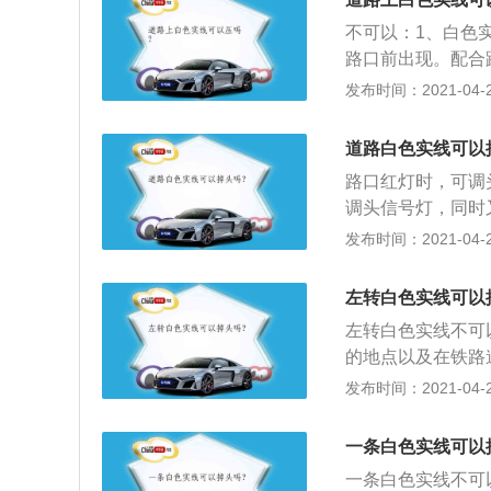
单黄实线一样，也
不可以：1、白色
向有两条或两条以
路口前出现。配合
色虚实线通常施划
来，避免直行车辆
发布时间：2021-04-26
用。黄色实线一侧
白色实线的违法行
弯。
道路白色实线可以
路口红灯时，可调
调头信号灯，同时
同，调头车辆此时
发布时间：2021-04-26
2、同时，在大多
辆可调头。一旦地
左转白色实线可以
灯变为绿灯后方可
左转白色实线不可
马线位置，哪怕此
的地点以及在铁路
为一条单黄线一条
的路段，不得掉头
发布时间：2021-04-26
的地点可以掉头，
划于路段中时，用
一条白色实线可以
口时，用以引导车
一条白色实线不可