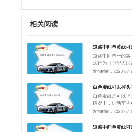
相关阅读
道路中间单黄线可
道路中间单一的实
法行为《中华人民
路交通安全法律、
发布时间：2023-07-17
罚款。本法另有规
办法》第十二条第
白色虚线可以掉头
以外的道路上不按
白色虚线是可以掉
线指示的；一次记
情况下，机动车均
同方向车道的，一
以掉头的情况：路
发布时间：2023-07-17
隔成两个方向。单
要按照信号灯的指
入口附近安装电子
碍其它通行车辆或
上传到后台中心进
道路中间单黄线可
的可调头：如果没