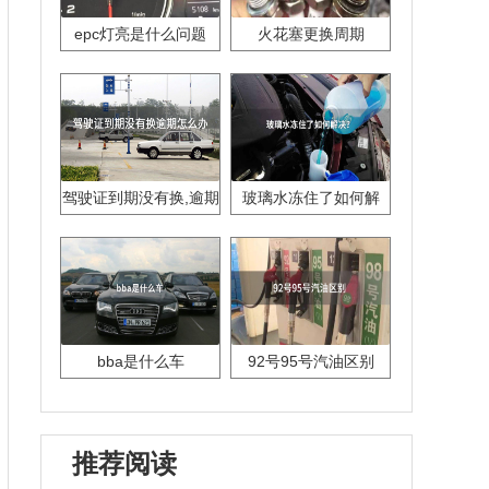
epc灯亮是什么问题
火花塞更换周期
驾驶证到期没有换,逾期
玻璃水冻住了如何解
怎么办??
决？
bba是什么车
92号95号汽油区别
推荐阅读