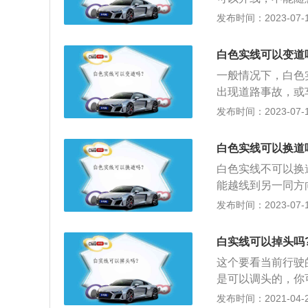
头必须在最内侧的
道，一般画在马路
发布时间：2023-07-17
进行掉头。掉头一
还是双黄线，只要
进行掉头，否则会
是双黄线，只要是
白色实线可以变道
引导箭头供行驶车
用于双向4车道以
一般情况下，白色
出现直行箭头的，
如果双黄线，一条
出现道路事故，或
时候不可以在斑马
临时跨越，比如超
白色实线变道行驶
发布时间：2023-07-17
道。更多白色实线
用来分隔同向行驶
白色实线可以换道
一般情况下白色实
白色实线不可以换
属于违反交通标线
能越线到另一同方
电子违章拍摄到有
压白线变更车道遭
发布时间：2023-07-17
到的一般会罚款并
交通信号通行，遇
车辆应负事故的主
有交通信号的道路
白实线可以掉头吗
线，用来区分不同
这个要看当前行驶
个方向，行车时没
是可以调头的，你
下：1、路口没有
发布时间：2021-04-28