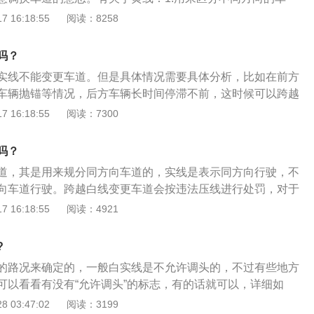
左转车道，如果是在第二条左转车道的话，也不能在这个路口
正中，好像一条隔离带，把马路隔成两个方向。2.无论单黄线
 16:18:55
阅读：8258
定要先让直行的车辆，在不干预直行车辆正常行驶的情况下才
是实线，就严禁跨越，比如超车、转弯、掉头等。3.单黄线还
承担全部事故责任。一般靠近路口停止线处，车道内都会画有
虚线，就可以在保证安全的情况下超车或掉头。4.单黄线一般
吗？
辆选择车道，最左侧车道不都是左转箭头的，部分道路上如果
内（包括自行车道）的道路上，双黄线一般用于较宽的路面。5.
实线不能变更车道。但是具体情况需要具体分析，比如在前方
即使是没有明确禁止掉头等标志，也是不允许掉头的。掉头的
是实线，一条是虚线，虚线在哪一侧，那侧的车辆就可以从此
车辆抛锚等情况，后方车辆长时间停滞不前，这时候可以跨越
线上掉头，也是属于违章行为。
车或转弯。
。这种情况下会有交警现场指挥，可以根据交警提示变更车
 16:18:55
阅读：7300
相关资料如下：1.简介：白色实线也是车行道分界线的一种，
的交通流的交通标线，一般以白色虚/实或黄色虚/实线来表示，
吗？
线用来分隔同向车的，不可变更车道。2.压白实线：压白实线
道，其是用来规分同方向车道的，实线是表示同方向行驶，不
行驶，很容易被电子眼拍到，这样会受到相应的处罚。对于被
向车道行驶。跨越白线变更车道会按违法压线进行处罚，对于
压白色实线超车、掉头、倒车等危险行为的或被交警现场拍摄
遇事故的，车主负主要责任。根据规定，车辆、行人应当按照
 16:18:55
阅读：4921
扣3分处理，如果因压白实线而造成交通事故，压实线一方的
有交通警察现场指挥时，应当按照交通警察的指挥通行，在没
要责任。
上，应当在确保安全畅通的原则下通行。常见的还有黄色实
?
方向的车道，画在马路正中，好像一条隔离带，把马路隔成两
的路况来确定的，一般白实线是不允许调头的，不过有些地方
有特别情况时不应该越线。
可以看看有没有“允许调头”的标志，有的话就可以，详细如
专门的调头信号灯，同时又没有设置禁止调头标志，说明路口
 03:47:02
阅读：3199