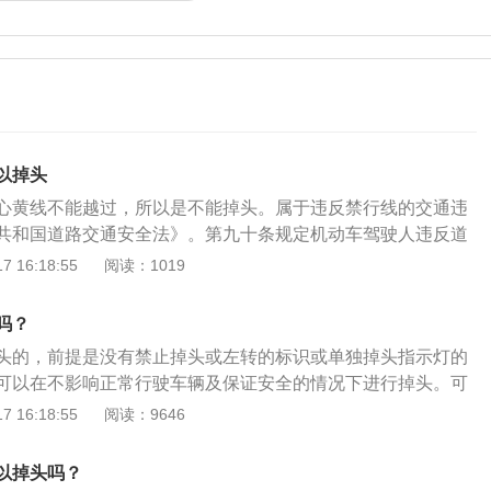
以掉头
心黄线不能越过，所以是不能掉头。属于违反禁行线的交通违
共和国道路交通安全法》。第九十条规定机动车驾驶人违反道
法规关于道路通行规定的，处警告或者二十元以上二百元以下
 16:18:55
阅读：1019
定的，依照规定处罚。根据《道路交通安全违法行为记分管理
二项驾驶机动车不按规定会车，或者在高速公路、城市快速路
吗？
规定倒车、掉头的；第四项驾驶机动车违反禁令标志、禁止标
头的，前提是没有禁止掉头或左转的标识或单独掉头指示灯的
1分：单黄线实线是指画在马路正中的黄色线，是用来区分不
可以在不影响正常行驶车辆及保证安全的情况下进行掉头。可
般用于双向四车道以内（包括自行车车道）的道路上，把马路
口有明确的调头指示标志则可以进行调头;有调头信号灯的，需
 16:18:55
阅读：9646
黄线掉头拍照有两种处罚:自动抓拍和手动抓拍。一般会在道路
示进行调头。如果没有信号灯的话，需根据具体情况，在不妨
违章摄像头。如果有车辆越过单条黄线，会自动抓拍并将数据
者行人的情况下进行掉头。路口没有明确禁止调头、左转标志
行处理。交警部门将进一步确认并向车主出具违法信息。另一
以掉头吗？
有明确标明禁止调头的地点则可以调头。这里的“没有明确表明