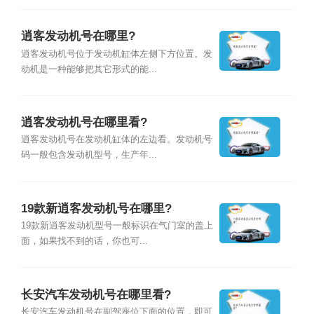
逍客发动机号在哪里?
逍客发动机号位于发动机缸体左侧下方位置。发
动机是一种能够把其它形式的能...
逍客发动机号在哪里看?
逍客发动机号在发动机缸体的左边看。发动机号
码一般包含发动机型号，生产年...
19款新逍客发动机号在哪里?
19款新逍客发动机型号一般标识在气门室的盖上
面，如果找不到的话，你也可...
长安汽车发动机号在哪里看?
长安汽车发动机号在副驾座位下面的位置，即可