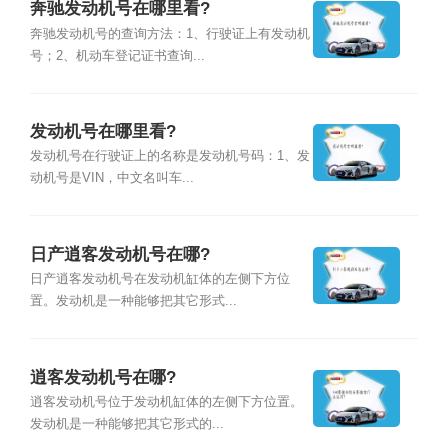
奔驰发动机号在哪里看?
奔驰发动机号的查询方法：1、行驶证上有发动机
号；2、机动车登记证书查询...
发动机号在哪里看?
发动机号在行驶证上的名称是发动机号码：1、发
动机号是VIN，中文名叫车...
日产逍客发动机号在哪?
日产逍客发动机号在发动机缸体的左侧下方位
置。发动机是一种能够把其它形式...
逍客发动机号在哪?
逍客发动机号位于发动机缸体的左侧下方位置。
发动机是一种能够把其它形式的...