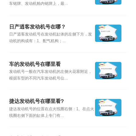
车铭牌、发动机舱内铭牌上，最...
日产逍客发动机号在哪？
日产逍客发动机号在发动机缸体的左侧下方，发
动机的构成有：1、配气机构；...
车的发动机号在哪里看
发动机号一般在汽车发动机的左侧火花塞附近，
根据车型的不同汽车发动机号位...
捷达发动机号在哪里看?
捷达发动机号的位置在点火线圈右侧：1、在点火
线圈右侧下面的缸体上专门有...