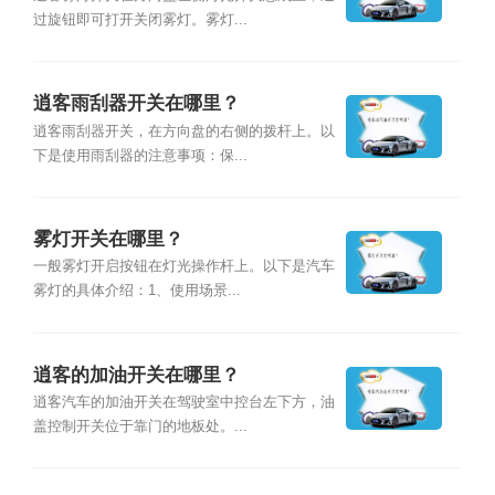
过旋钮即可打开关闭雾灯。雾灯...
逍客雨刮器开关在哪里？
逍客雨刮器开关，在方向盘的右侧的拨杆上。以
下是使用雨刮器的注意事项：保...
雾灯开关在哪里？
一般雾灯开启按钮在灯光操作杆上。以下是汽车
雾灯的具体介绍：1、使用场景...
逍客的加油开关在哪里？
逍客汽车的加油开关在驾驶室中控台左下方，油
盖控制开关位于靠门的地板处。...