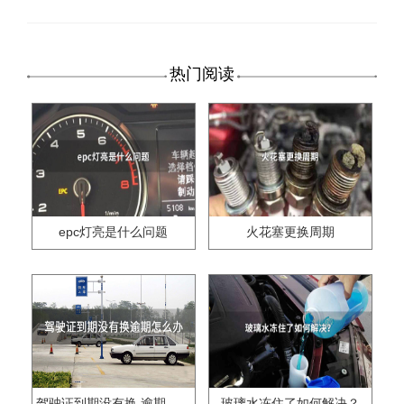
热门阅读
epc灯亮是什么问题
火花塞更换周期
驾驶证到期没有换,逾期怎么办??
玻璃水冻住了如何解决？