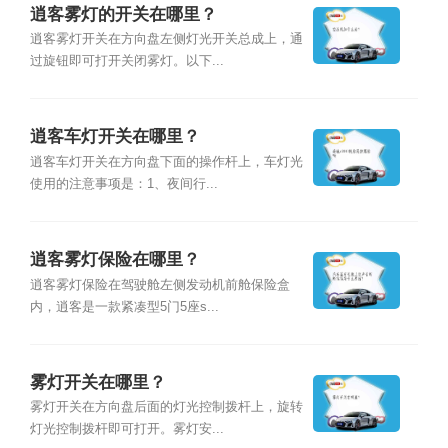
逍客雾灯的开关在哪里？
逍客雾灯开关在方向盘左侧灯光开关总成上，通
过旋钮即可打开关闭雾灯。以下...
逍客车灯开关在哪里？
逍客车灯开关在方向盘下面的操作杆上，车灯光
使用的注意事项是：1、夜间行...
逍客雾灯保险在哪里？
逍客雾灯保险在驾驶舱左侧发动机前舱保险盒
内，逍客是一款紧凑型5门5座s...
雾灯开关在哪里？
雾灯开关在方向盘后面的灯光控制拨杆上，旋转
灯光控制拨杆即可打开。雾灯安...