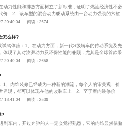
S；3、首先啊，就说这外观啊，个人认为外观上CLS要比A7
、在动力性能和排放方面树立了新标准，证明了燃油经济性不必
条更加紧跟时尚。其实这里主要是因为6系有一阵没换代了，现
代价；2、该车型的混合动力驱动系统由一台动力强劲的六缸
2016款呢，所以在整体设计感上可能要相对应的过时了点；
高扭矩的电动机组成，以经济方式运转，能够最大限度地降低
 20:40:04
阅读：2674
虽然外形上科幻的灯光以及优雅的线条，并不逊色于CLS，可就
、搭配经优化的空气动力学系统、动能回收系统、ECO启动\/停
的光环下，就是官车的那种红色光环。所以如此个性的一款
力轮胎后，这款S级轿车的综合油耗仅为8.0升\/100公里，综
以后，也就变成了不伦不类的代表了；5、内饰方面，CLS就要
款怎么样?
有188克\/公里，堪称全球最高效的豪华轿车；4、这款车不
，最新换代以后双液晶屏的仪表盘+中央大屏的设计，绝对是
9款试驾体验：1、在动力方面，新一代S级轿车的传动系统及先
准驾乘舒适性、大行李箱容积、豪华的车内氛围，同时还提高
捧的配置。至于个别优于别的厂商的配置，在我看来，这都是
，体现了其对澎湃动力及环保性能的兼顾，尤其是全球首款采
、所以如果您希望花70万左右的价格，去娶一个高贵、优雅的
力驱动技术的豪华量产轿车——S400HYBRID，它以百公里
 20:40:04
阅读：2658
绝对是首推奔驰CLS。因为只有他能符合高贵、优雅及女神这
每公里仅188克的超低二氧化碳排放量，在搭载汽油发动机的豪
冠军”及“低排放冠军”的双重冠军美名；2、新一代S级轿车再一
?
所突破，全方位呈现了奔驰作为驾驶者理想“智能”座驾所搭载
：1、内饰装修已经成为一种新的潮流，每个人的审美观、价
术；3、自适应性远光辅助功能，配合以智能照明系统，可针
世界观，都可以体现在他的改装车上；2、至于室内装修价
适宜的灯光；增强型夜视辅助系统则可以全新功能助驾驶者更
的需求不同，价格自然不一样，普通改色的4000元就可以了，
 18:41:04
阅读：2539
注意力警示系统则能够通过监控70多种参数，在必要之时向驾
万元；3、汽车内饰主要是指汽车内部改装所用到的汽车产
新一代S级轿车标准配置的奔驰独有的预防性安全系统PRE－S
部的方方面面；4、比如汽车方向盘套、汽车坐垫，汽车脚
主动安全与被动安全技术于一体，能够有效识别潜在事故，并迅
样?
车挂件、内部摆件、收纳箱等等都是汽车内饰产品。
施；4、新一代S级轿车同样注重车辆的操控体验——全新直接
、进到车内，开过奔驰的人一定会觉得熟悉，它的内饰显然借鉴
量分配制动系统，在极速过弯时赋予车辆更高的灵活性及更轻