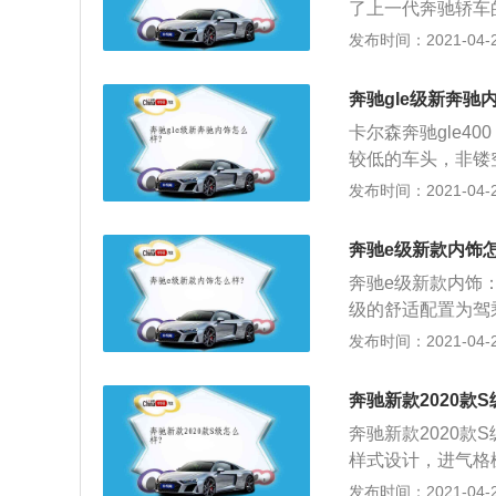
了上一代奔驰轿车
松的驾驶体验，令
用原则；2、作为
发布时间：2021-04-27
系统的同时，身旁
洁刚毅的外观相统
用于S级轿车的SP
g级车向来豪华的
奔驰gle级新奔驰
统，亦都令驾乘更
装备武装上身，最
卡尔森奔驰gle40
控台依然延续了新
较低的车头，非镂
如93年版的g级车
洒脱；2、闪闪发
发布时间：2021-04-27
周围的设计。大面
驰GLE400全
奔驰e级新款内饰
更加简。新车偏向
奔驰e级新款内饰
级的舒适配置为驾
装置兼顾实用与审
发布时间：2021-04-27
就会各升起一块扰
间，极大提升了车
奔驰新款2020款
ARF头颈暖风系
奔驰新款2020
身材高矮，都可享
样式设计，进气格
更加狭长，与奔驰
发布时间：2021-04-26