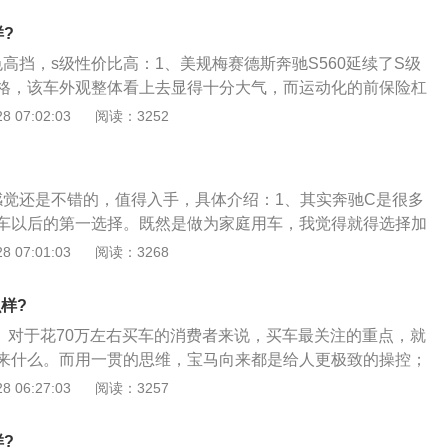
有显得那么的不协调。也并不像途观L那种只知道一味的加长
D光带设计，极具辨识度。此外，新车还将采用隐藏式排气设
和实用性上都大打折扣。
?
杠镀铬装饰件进行点缀；3、新款C级提供多种内饰风格可选，
高挡，s级性价比高：1、美规梅赛德斯奔驰S560延续了S级
碳纤维装饰板以及双色座椅等，而配置上还有双USB接口、S
格，该车外观整体看上去显得十分大气，而运动化的前保险杠
能、3D导航、柏林之声音响系统等。多媒体配置上，新车采用
其并不显得那么沉稳和守旧；2、S560的三横幅式前进气格栅
 07:02:03
阅读：3252
晶仪表盘，同时中控液晶显示也将升级至最大10.25英寸；4、此
LOGO呈现出极强的品牌辨识度，格栅周边的镀铬装饰恰如其
方向盘并带有双拇指控制（DualThumbControls）系统，
560的精致感。前保险杠采用三段式设计，两侧进气口的双横辐
OMAND系统，通过“全触摸”方式操作，系统可支持CarPla
；3、同时，四颗前置雷达也巧妙地隐藏在保险杠进气口格栅
时下流行的先进功能。
感觉还是不错的，值得入手，具体介绍：1、其实奔驰C是很多
也采用最新的家族化设计，配备了MULTIBEAMLED矩阵式
车以后的第一选择。既然是做为家庭用车，我觉得就得选择加
结合路面和天气状况，并单独控制LED光源，以达到更为合理
这后排座椅坐着确实有点憋屈；2、除非您家人都身材相对不
 07:01:03
阅读：3268
是不那么高大威猛，坐着能宽敞点总也是没什么坏处的；3、
，其实这代自打换代以来，就被冠以小S的称号，所以我更是首
么样?
，这样的立标设计，就更趋近于S级了。
1、对于花70万左右买车的消费者来说，买车最关注的重点，就
来什么。而用一贯的思维，宝马向来都是给人更极致的操控；
是在各种灯上做的越来越科幻；而奔驰呢，这几年的变化就是
 06:27:03
阅读：3257
能给到消费者的，就是一个华丽的外表以及丰富的配置；2、
奔驰CLS这个车型上犹豫，同时又在A7与6系之间徘徊的话，
?