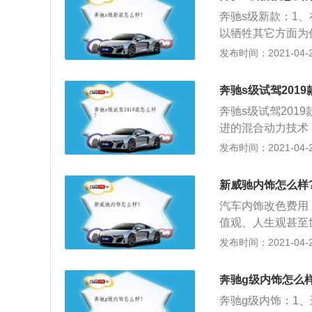
可能我更建议买CL
奔驰s级新款：1
和6系要好看，线
以牺牲其它方面为
在能买到的款还是
汽油发动机和一台
发布时间：2021-04-27
4、而奥迪A7，
对环境的影响；3
总是被笼罩在奥迪
止功能以及低滚动阻
车，装上了4个圈
奔驰s级试驾2019
合二氧化碳排放量只
更优于竞争对手了
奔驰s级试驾201
仅具有传统的高水
时尚达人们相继追
进的混合动力技术
了灵活性。
奔驰应该有的；6
用锂离子电池混合动
发布时间：2021-04-27
车圈女神的话。我
仅8.0升的油耗及
三个词。
华轿车中赢得“节油
新威驰内饰怎么样
次在安全配置上有
汽车内饰改色费用
的各种先进安全技
值观、人生观甚至
对路况自动设置最
格，由于每个车主
发布时间：2021-04-27
清晰地了解路况；
材质好一点的要上
驶员发出警示；而
品，涉及到汽车内
AFE，则集智能
奔驰g级内饰怎么
垫、汽车香水、汽
速采取主动保护措
奔驰g级内饰：1
转向系统及扭矩矢