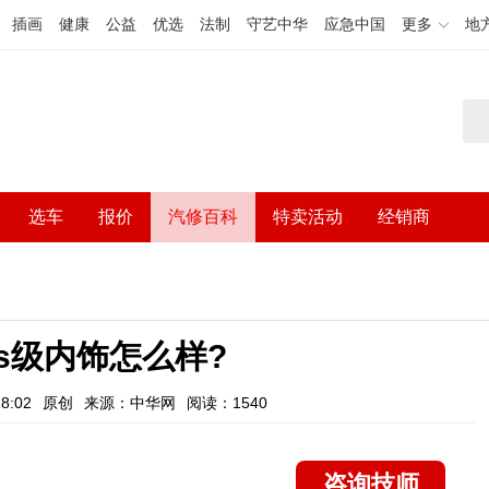
插画
健康
公益
优选
法制
守艺中华
应急中国
更多
地
选车
报价
汽修百科
特卖活动
经销商
s级内饰怎么样?
8:02
原创
来源：中华网
阅读：1540
咨询技师