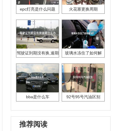
epc灯亮是什么问题
火花塞更换周期
驾驶证到期没有换,逾期
玻璃水冻住了如何解
怎么办??
决？
bba是什么车
92号95号汽油区别
推荐阅读