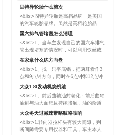
固特异轮胎什么档次
<&list>固特异轮胎是高档品牌，是美国
的汽车轮胎品牌。虽然是高档轮胎品
牌，但是中高低端的轮胎都有生产，这
国六排气管堵塞怎么清理
也是为了更好的开拓市场。
<&list>1、当车主发现自己的国六车排气
管出现堵塞的情况时，可以利用铁丝或
者是细棍，直接将杂物给取出来，如果
在家拿什么练方向盘
堵塞情况比较严重，也可以采取应急措
<&list>1、找一只平底锅，把两耳看作3
施。 <&list>2、直接利用木棍将所有的
点和9点钟方向，同时在6点钟和12点钟
杂物推到排气管里面的位置处，然后将
方向做一个标记。 <&list>2、双手握住
三元催化器拆解开，就可以将堵塞的东
大众1.8t发动机烧机油
平底锅两耳，然后往左打半圈、一圈、
西取出来。但如果是因为积碳过多引起
<&list>1、前后曲轴油封老化：前后曲轴
一圈半的练习，往右同样也要打相同的
的堵塞，就需要将三元催化器泡在草酸
油封与油大面积且持续接触，油的杂质
圈数。 <&list>3、最后强调要反复练
中进行清洗。 <&list>3、也可以利用清
和发动机内持续温度变化使其密封效果
习，这样就可以形成肌肉记忆，在真实
大众冬天过减速带咯吱咯吱响
洗剂对堵塞的情况得到解决，将清洗剂
逐渐减弱，导致渗油或漏油。<&list>2、
驾驶车辆时，不需要记忆也能打好方
放在燃油箱中，与燃油混合后，车辆启
<&list>1.转向器拉杆头有较大间隙，判
活塞间隙过大：积碳会使活塞环与缸体
向。
动时，就可以和汽油一起进入到燃烧
断间隙需要专用仪器和工具，车主本人
的间隙扩大，导致机油流入燃烧室中，