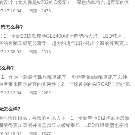
的设计（尤其像是w202的C级车），深色内舱符合越野车的实
人印象颇深值得一提的是，在试驾过程中，驾驶者在查看导航
内饰核心的仪表台整体上也保持了规矩大方的造型风格，与简
 17:10:04
阅读：2476
乘客亦可欣赏到精彩娱乐信息，切身体验由奔驰首创并率先应
一，既不强悍夸张也不讲究曲线玲珑。但是在用料和工艺上，
LITVIEW分屏显示技术，而后座娱乐系统、智能环境照明系
轿车兄弟靠近了一大步；3、同时将轿车上几乎所有的车内功能
内饰怎么样?
加便捷和愉悦。
新的command娱乐系统也搬到了桃木镶嵌的中控台上。可惜中
0：1、全新2019款奔驰GLE400柳叶造型的大灯、LED灯眉，
一代奔驰车的普遍毛病：各种按钮和控制器繁杂凌乱，竟然不
空的奔驰车标更显豪华，超大的进气口衬托出全新的外观更加
来得简洁明了。
光的镀铬装饰突出了身体的造型，从正面的防滑板到大型侧窗
 13:58:03
阅读：2313
积的镀铬护板醒目的出现在底部，视觉效果很好；3、新款奔
数内饰气氛更显豪华质感，相对于简约的功能按键设计，也令利用
怎么样?
盘会合了音响、电话及行车电脑的节制。
：1、作为一款豪华四座敞篷跑车，全新奔驰e级敞篷跑车以顶
乘者带来四季皆宜的实用性；2、全球首创的AIRCAP自动挡风
美需求，只需轻触按钮，车辆前挡风玻璃顶端和两个后座之间
 13:12:04
阅读：2262
流板，改变气流运动方向，并在车内形成一个温暖、舒适的空
辆在长途旅行时的乘坐舒适性；3、全新奔驰e级改进型AIRSC
S级怎么样?
统新增了可实现36度方向调节的出风口，驾驶员和前排乘客无论
款S级性价比很高，喜欢的可以入手：1、全新奔驰S级将采用最新
受车辆对驾乘者头部和颈部的温暖呵护。
栅变得更加圆润并覆盖点阵式镀铬装饰，LED灯组造型也变得
CLS十分相似，并且灯组所在车头位置也变得更加低矮，营造
 02:18:02
阅读：1547