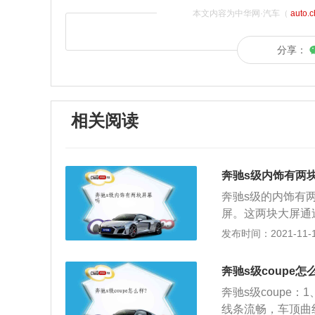
本文内容为中华网·汽车（
auto.
分享：
相关阅读
奔驰s级内饰有两
奔驰s级的内饰有
屏。这两块大屏通
级内部的豪华感。截
发布时间：2021-11-10
级等都在内饰中运
来突出奔驰的豪华
奔驰s级coupe怎
速、汽车时速、油
奔驰s级coupe
控制、空调控制、
线条流畅，车顶曲
能，极大的方便了