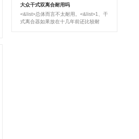
室，最后形成废气排出，就可以让三元
无法制作，需要将车辆送到修理厂或4s
造成烧机油。<&list>3、机油粘度。使用
大众干式双离合耐用吗
催化器得到清洗，排气管堵塞的情况就
店；<&list>2.车辆半轴套管防尘罩破
机油粘度过小的话，同样会有烧机油现
<&list>总体而言不太耐用。<&list>1、干
能够得到解决。
裂，破裂后会出现漏油现象，使半轴磨
象，机油粘度过小具有很好的流动性，
式离合器如果放在十几年前还比较耐
损严重，磨损的半轴容易损坏，产生异
容易窜入到气缸内，参与燃烧。<&list>
用，但是由于现在的汽车发动机动力输
响；<&list>3.稳定器的转向胶套和球头
4、机油量。机油量过多，机油压力过
出越来越高，使得干式离合器散热不足
老化，一般是使用时间过长造成的。解
大，会将部分机油压入气缸内，也会出
的缺陷也逐渐暴露出来。<&list>2、由于
决方法是更换新的质量好的转向橡胶套
现烧机油。<&list>5、机油滤清器堵塞：
干式双离合的工作环境暴露在空气中，
和球头。
会导致进气不畅，使进气压力下降，形
而离合器的散热也是通离合器罩上面的
成负压，使机油在负压的情况下吸入燃
几个小孔来进行散热。但是在行驶过程
烧室引起烧机油。<&list>6、正时齿轮或
中变速箱需要换挡，就不得不使得离合
链条磨损：正时齿轮或链条的磨损会引
器频繁工作。<&list>3、长时间的低速行
起气阀和曲轴的正时不同步。由于轮齿
驶以及过于频繁的启停，导致离合器的
或链条磨损产生的过量侧隙，使得发动
温度不断升高，而低速行驶时空气流动
机的调节无法实现：前一圈的正时和下
效率不高，无法将离合器中的热量有效
一圈可能就不一样。当气阀和活塞的运
的带走，导致离合器内部的温度不断升
动不同步时，会造成过大的机油消耗。
高，加速离合器的磨损。
解决方法：更换正时齿轮或链条。<&list
>7、内垫圈、进风口破裂：新的发动机
设计中，经常采用各种由金属和其他材