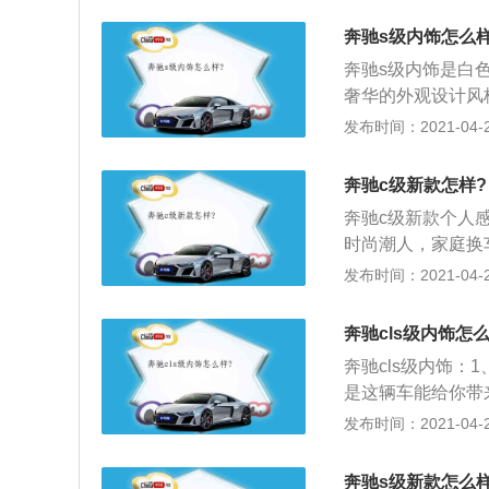
说，在外形上并没
A异曲同工的LE
后门而导致视觉上
奔驰s级内饰怎么样
计，并增加后保险
奔驰s级内饰是白色
包括真皮内饰搭配
奢华的外观设计风
D读卡器、蓝牙功
和轮圈设计，又使
发布时间：2021-04-28
了12.3英寸全液
和醒目的立标奔驰
外，该车还升级了新的
分的显现出奔驰S
屏幕则内置全新的C
奔驰c级新款怎样?
设计使其更显霸气
y、CarLife等
奔驰c级新款个人
内奔驰的前大灯造型
时尚潮人，家庭换
系统的前大灯，可
长版本了，要不然
发布时间：2021-04-28
有效的照明效果。
高不胖，但就即便
然而说道奔驰C级
奔驰cls级内饰怎
推非运动版的车型
奔驰cls级内饰：
是这辆车能给你带
奥迪么，灯厂一定
发布时间：2021-04-28
越来越好看了，他
但是如果您要是在
奔驰s级新款怎么样