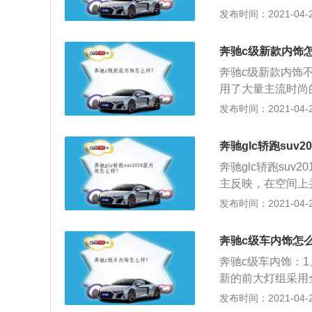
部设计，使得新车
发布时间：2021-04-28
型豪华轿车，售价区间
e的长宽高分别为502
涡轮增压发动机、3
oupe量产版车
方面，奔驰s级全
奔驰c级新款内饰
采用了其概念车上
奔驰c级新款内饰
持系统、增强型制
用了大量主流时尚
统、增强型夜视系
灯设计也采用LE
发布时间：2021-04-28
级的S500Coup
方面也有重新装点
扭矩为700N·m
观上的改进设计，
奔驰glc轿跑suv
其搭载一款有着6.
奔驰glc轿跑su
出马力在451匹上
主反映，在空间上
力可开发型套装组
整体轴距加长了10
发布时间：2021-04-28
原来的250km\
也能体会到，奔驰
件和碳纤维的尾部
款的车型，X3不
AMG调校的201
奔驰c级车内饰怎
内饰的科技感，更
3的动力将会经过一台7
奔驰c级车内饰：
在配置上秉承着一
速运动变速器融合
新的前大灯组采用
镜自动防炫目这些
的优点。MCT双
设计，预计进口国
发布时间：2021-04-28
上，虽然Q5L和奔
接，而且不会产生
分，新车针对尾灯