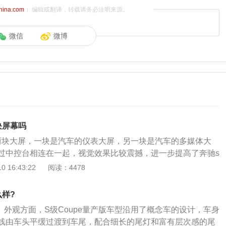
china.com
）编辑或翻译，转载请务必注明来源。
微信
微博
块屏幕吗
两块大屏，一块是汽车的仪表大屏，另一块是汽车的多媒体大
过中控台相连在一起，视觉效果比较震撼，进一步提高了奔驰s
止到2019年10月，奔驰旗下的汽车包括s级、e级、a级、g
 16:43:22
阅读：4478
用了两块大屏，这是奔驰家族最新的设计语言，通过两块大屏
感。奔驰这两块大屏显示的信息比较多，除了常规的发动机转
么样?
耗、各种车辆状态外，还有导航、地图、夜视、多媒体、语音
：1、外观方面，S级Coupe量产版车型沿用了概念车的设计，车身
多媒体控制等功能，除了提高视觉效果外，还增加了其显示功
线由车头平缓过渡到车尾，配合细长的尾灯和富有层次感的尾
人们的用车生活。关于奔驰s级：奔驰s级是奔驰生产的一款大