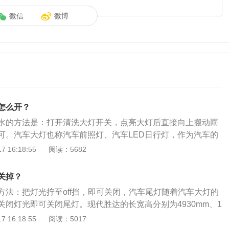
微信
微博
怎么开？
水的方法是：打开清洗大灯开关，点亮大灯后直接向上搬动雨
可。汽车大灯也称汽车前照灯、汽车LED日行灯，作为汽车的
一个车主的外在形象，更与夜间开车或坏天气条件下的安全驾
 16:18:55
阅读：5682
达的车身结构是五门六座suv，其长宽高分别为4930mm、1
0mm，轴距为2865mm，油箱容积为71升。现代胜达的前悬架是麦
关掉？
后悬架是多连杆式独立悬架。
方法：把灯光拧至off挡，即可关闭，汽车尾灯随着汽车大灯的
关闭灯光即可关闭尾灯。现代胜达的长宽高分别为4930mm、1
mm，轴距为2865mm。动力方面，这款车全系使用了2.0升涡轮增
 16:18:55
阅读：5017
动机的最大马力是240匹，最大扭矩是353牛米，每分钟输出最