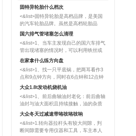
固特异轮胎什么档次
<&list>固特异轮胎是高档品牌，是美国
的汽车轮胎品牌。虽然是高档轮胎品
牌，但是中高低端的轮胎都有生产，这
国六排气管堵塞怎么清理
也是为了更好的开拓市场。
<&list>1、当车主发现自己的国六车排气
管出现堵塞的情况时，可以利用铁丝或
者是细棍，直接将杂物给取出来，如果
在家拿什么练方向盘
堵塞情况比较严重，也可以采取应急措
<&list>1、找一只平底锅，把两耳看作3
施。 <&list>2、直接利用木棍将所有的
点和9点钟方向，同时在6点钟和12点钟
杂物推到排气管里面的位置处，然后将
方向做一个标记。 <&list>2、双手握住
三元催化器拆解开，就可以将堵塞的东
大众1.8t发动机烧机油
平底锅两耳，然后往左打半圈、一圈、
西取出来。但如果是因为积碳过多引起
<&list>1、前后曲轴油封老化：前后曲轴
一圈半的练习，往右同样也要打相同的
的堵塞，就需要将三元催化器泡在草酸
油封与油大面积且持续接触，油的杂质
圈数。 <&list>3、最后强调要反复练
中进行清洗。 <&list>3、也可以利用清
和发动机内持续温度变化使其密封效果
习，这样就可以形成肌肉记忆，在真实
大众冬天过减速带咯吱咯吱响
洗剂对堵塞的情况得到解决，将清洗剂
逐渐减弱，导致渗油或漏油。<&list>2、
驾驶车辆时，不需要记忆也能打好方
放在燃油箱中，与燃油混合后，车辆启
<&list>1.转向器拉杆头有较大间隙，判
活塞间隙过大：积碳会使活塞环与缸体
向。
动时，就可以和汽油一起进入到燃烧
断间隙需要专用仪器和工具，车主本人
的间隙扩大，导致机油流入燃烧室中，