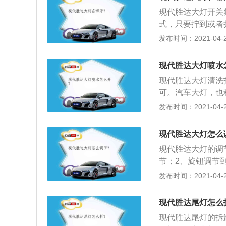
手动调节前照灯灯
现代胜达大灯开关
制装置位于方向盘
式，只要拧到或者
度；3、自动调节
的标志。汽车大灯
发布时间：2021-04-26
关系到一个车主的
系。大灯高度的调
现代胜达大灯喷水
手动调节前照灯灯
现代胜达大灯清洗
制装置位于方向盘
可。汽车大灯，也
度；3、自动调节
到一个车主的外在
发布时间：2021-04-26
灯高度的调节方法
节前照灯灯光高度
现代胜达大灯怎么
位于方向盘左侧的
现代胜达大灯的调
3、自动调节大灯
节；2、旋钮调节到
内人数较少时使用
发布时间：2021-04-26
到“3”挡适合车内
现代胜达尾灯怎么
现代胜达尾灯的拆