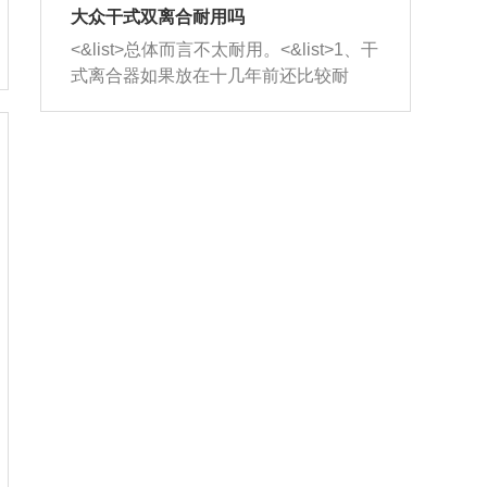
室，最后形成废气排出，就可以让三元
无法制作，需要将车辆送到修理厂或4s
造成烧机油。<&list>3、机油粘度。使用
大众干式双离合耐用吗
催化器得到清洗，排气管堵塞的情况就
店；<&list>2.车辆半轴套管防尘罩破
机油粘度过小的话，同样会有烧机油现
<&list>总体而言不太耐用。<&list>1、干
能够得到解决。
裂，破裂后会出现漏油现象，使半轴磨
象，机油粘度过小具有很好的流动性，
式离合器如果放在十几年前还比较耐
损严重，磨损的半轴容易损坏，产生异
容易窜入到气缸内，参与燃烧。<&list>
用，但是由于现在的汽车发动机动力输
响；<&list>3.稳定器的转向胶套和球头
4、机油量。机油量过多，机油压力过
出越来越高，使得干式离合器散热不足
老化，一般是使用时间过长造成的。解
大，会将部分机油压入气缸内，也会出
的缺陷也逐渐暴露出来。<&list>2、由于
决方法是更换新的质量好的转向橡胶套
现烧机油。<&list>5、机油滤清器堵塞：
干式双离合的工作环境暴露在空气中，
和球头。
会导致进气不畅，使进气压力下降，形
而离合器的散热也是通离合器罩上面的
成负压，使机油在负压的情况下吸入燃
几个小孔来进行散热。但是在行驶过程
烧室引起烧机油。<&list>6、正时齿轮或
中变速箱需要换挡，就不得不使得离合
链条磨损：正时齿轮或链条的磨损会引
器频繁工作。<&list>3、长时间的低速行
起气阀和曲轴的正时不同步。由于轮齿
驶以及过于频繁的启停，导致离合器的
或链条磨损产生的过量侧隙，使得发动
温度不断升高，而低速行驶时空气流动
机的调节无法实现：前一圈的正时和下
效率不高，无法将离合器中的热量有效
一圈可能就不一样。当气阀和活塞的运
的带走，导致离合器内部的温度不断升
动不同步时，会造成过大的机油消耗。
高，加速离合器的磨损。
解决方法：更换正时齿轮或链条。<&list
>7、内垫圈、进风口破裂：新的发动机
设计中，经常采用各种由金属和其他材