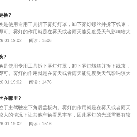
灯。雾灯框的拆卸步骤如下：1、取出一字改锥，用一字改锥先
撬起，将卡在里面的卡子撬开，这样正面的缝隙大，再用一字
更换?
一点一点地将卡在前保险杠上的卡子撬开，所有的卡子都撬开
换是使用专用工具拆下雾灯灯罩，卸下雾灯螺丝并拆下线束，
灯格栅，注意撬的时候一定要慢些，轻些，避免将塑料的卡子
即可。雾灯的作用就是在雾天或者雨天能见度受天气影响较大
到固定在前保险杠上的雾灯，通过观察会发现，固定雾灯的是
辆看见本车，因此雾灯的光源需要有较强的穿透性。一般的车
 01:19:02
阅读：1506
25花键，用t-25花键将这两条螺丝拆解下来，拆解下来的螺丝要
灯，比卤素雾灯更高级的是LED雾灯。以下是汽车车灯的分
用；3、螺丝拆解下来后，雾灯的两个爪子卡在前保险杠上的
组合前照灯在汽车的前部，它主要起照明和信号作用。前照灯
拆解螺丝的这边，然后轻轻地往上拉，这样左前雾灯就可以取
换?
车体前方的道路情况，使驾驶者可以在黑夜里安全的行车；
换是使用专用工具拆下雾灯灯罩，卸下雾灯螺丝并拆下线束，
合尾灯在汽车的后部，它主要起照明和信号作用；3、转向灯，
即可。雾灯的作用就是在雾天或者雨天能见度受天气影响较大
用者表示左转或者右转向的灯具。法规要求为琥珀色；4、牌
辆看见本车，因此雾灯的光源需要有较强的穿透性。一般的车
 01:19:02
阅读：1476
要是照明车牌，使人们在黑夜中辨别车辆牌照。
灯，比卤素雾灯更高级的是LED雾灯。以下是汽车车灯的分
组合前照灯在汽车的前部，它主要起照明和信号作用。前照灯
丝在哪里?
车体前方的道路情况，使驾驶者可以在黑夜里安全的行车；
位于主驾驶左下角后盖板内。雾灯的作用就是在雾天或者雨天
合尾灯在汽车的后部，它主要起照明和信号作用；3、转向灯，
较大的情况下让其他车辆看见本车，因此雾灯的光源需要有较
用者表示左转或者右转向的灯具。法规要求为琥珀色；4、牌
的车辆用的都是卤素雾灯，比卤素雾灯更高级的是LED雾灯。
 01:19:02
阅读：1516
要是照明车牌，使人们在黑夜中辨别车辆牌照。
下：1、按钮开启雾灯。有的车辆是通过按键开启前后雾灯
近有标有雾灯的按键，在开启灯光后，按下前雾灯，即可点亮