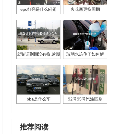
epc灯亮是什么问题
火花塞更换周期
驾驶证到期没有换,逾期
玻璃水冻住了如何解
怎么办??
决？
bba是什么车
92号95号汽油区别
推荐阅读