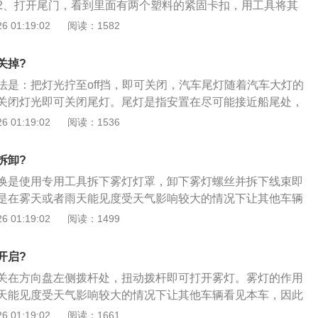
2、打开尾门，看到里面有两个塑料的紧固卡扣，用工具将其
内饰板可以看到里面的紧固螺丝了，直接拆除；4、取出尾灯的
 01:19:02
阅读：1582
线速不要弄断了，放好旧的尾灯。
关掉?
法是：把灯光拧至off挡，即可关闭，汽车尾灯随着汽车大灯的
关闭灯光即可关闭尾灯。尾灯是指安置在尽可能接近船尾处，
灯。从船正后方到每一舷的67.5°内显示135°的水平光弧。尾
 01:19:02
阅读：1536
：1、切断电源：先打开汽车行李的厢盖，把车辆电源切断，
作。同时，为了能够留便换尾灯的空间，要整理一下行李厢；
拆卸?
的防尘板：拆下车灯背部的防尘板，方便进行尾灯的更换；3、
换是使用专用工具拆下雾灯灯罩，卸下雾灯螺丝并拆下线束即
灯之前要确定需要更换的车灯，按住车灯后部的旋转手柄，将
是在雾天或者雨天能见度受天气影响较大的情况下让其他车辆
上新的车灯，注意车灯的型号和颜色；4、装复车灯及防尘
灯的光源需要有较强的穿透性。一般的车辆用的都是卤素雾
 01:19:02
阅读：1499
后，就装上防尘板。
高级的是LED雾灯。以下是汽车车灯的分类：1、前照灯，组
前部，它主要起照明和信号作用。前照灯发出的光可以照亮车
开启?
，使驾驶者可以在黑夜里安全的行车；2、组合尾灯，组合尾
关在方向盘左侧拨杆处，扭动拨杆即可打开雾灯。雾灯的作用
它主要起照明和信号作用；3、转向灯，用来向其它道路使用
天能见度受天气影响较大的情况下让其他车辆看见本车，因此
转向的灯具。法规要求为琥珀色；4、牌照灯，牌照灯它主要
较强的穿透性。一般的车辆用的都是卤素雾灯，比卤素雾灯更
 01:19:02
阅读：1661
们在黑夜中辨别车辆牌照。