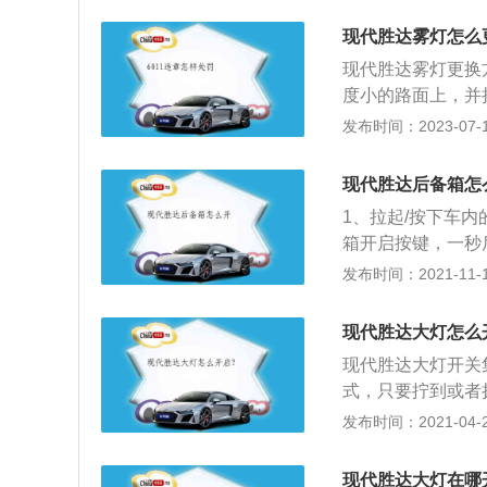
大功率是6000转
现代胜达雾灯怎么
用了麦弗逊独立悬
现代胜达雾灯更换
度小的路面上，并
统；3、下垫片、
发布时间：2023-07-17
螺丝上套上垫片，
身尺寸长宽高分别是4
现代胜达后备箱怎
胜达全系使用了2.
1、拉起/按下车
矩是353牛米，每
箱开启按键，一秒
00转。
动，随后后备箱会
发布时间：2021-11-10
高为4675×1890
元，汽车的油耗在
现代胜达大灯怎么
不高。汽车的后备
现代胜达大灯开关
汽车使用价值的一
式，只要拧到或者
的标志。汽车大灯
发布时间：2021-04-26
关系到一个车主的
系。大灯高度的调
现代胜达大灯在哪