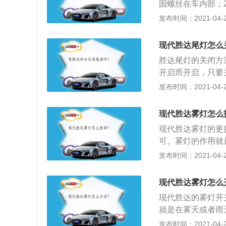
固螺丝在车内部；
拆出来；3、先开
发布时间：2021-04-26
时候要注意尾灯的
现代胜达尾灯怎么
胜达尾灯的关闭方
开启而开启，只要
显显不间断灯光的白
发布时间：2021-04-26
灯的更换方法如下
确保后面的无电操
现代胜达雾灯怎么
2、拆下车灯背部
现代胜达雾灯的更
进行更换：更换尾
可。雾灯的作用就
其拧下。接着更换
看见本车，因此雾
发布时间：2021-04-26
板：安装完尾灯之
灯，比卤素雾灯更
合前照灯在汽车的
现代胜达雾灯怎么
体前方的道路情况
现代胜达的雾灯开
灯在汽车的后部，
就是在雾天或者雨
者表示左转或者右
雾灯的光源需要有
发布时间：2021-04-26
是照明车牌，使人