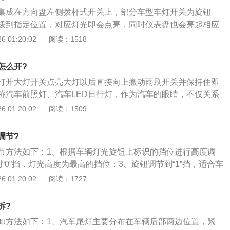
光高度；2、对于带有手动前照灯高度调节装置的车辆，其控
集成在方向盘左侧拨杆式开关上，部分车型车灯开关为旋钮
左侧的车外灯控制器装置上，进行旋转调节挡位来调节大灯高
拨到指定位置，对应灯光即会点亮，同时仪表盘也会亮起相应
大灯高度，根据车身自我感应从而进行调节。
，也称汽车前照灯、汽车LED日行灯，作为汽车的眼睛，不仅
 01:20:02
阅读：1518
外在形象，更与夜间开车或坏天气条件下的安全驾驶紧密联
节方法如下：1、汽车配备前照灯高度调节控制装置，可进行
怎么开?
光高度；2、对于带有手动前照灯高度调节装置的车辆，其控
打开大灯开关点亮大灯以后直接向上搬动雨刷开关并保持住即
左侧的车外灯控制器装置上，进行旋转调节挡位来调节大灯高
称汽车前照灯、汽车LED日行灯，作为汽车的眼睛，不仅关系
大灯高度，根据车身自我感应从而进行调节。
形象，更与夜间开车或坏天气条件下的安全驾驶紧密联系。大
 01:20:02
阅读：1509
如下：1、汽车配备前照灯高度调节控制装置，可进行手动调
；2、对于带有手动前照灯高度调节装置的车辆，其控制装置
调节?
车外灯控制器装置上，进行旋转调节挡位来调节大灯高度；
节方法如下：1、根据车辆灯光旋钮上标识的挡位进行高度调
高度，根据车身自我感应从而进行调节。
“0”挡，灯光高度为最高的挡位；3、旋钮调节到“1”挡，适合车
；4、旋钮调节到“2”挡，灯光高度为相对较低；5、旋钮调节
 01:20:02
阅读：1727
满员的时候使用。
拆?
卸方法如下：1、汽车尾灯主要分布在车辆后部两边位置，紧