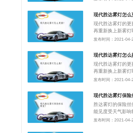
高级的是LED雾
从雾灯格栅的反面
现代胜达雾灯怎么
改锥从正面的缝隙
现代胜达雾灯的更
后，就可以取下雾
再重新换上新雾灯
撬断；2、可以看
的情况下让其他车
发布时间：2021-04-26
两条螺丝，取出t-
辆用的都是卤素雾
放好，以备安装时
类：1、前照灯，
卡孔里，用手把住
现代胜达雾灯怎么
发出的光可以照亮
下来。
现代胜达雾灯的更
2、组合尾灯，组
再重新换上新雾灯
用来向其它道路使
的情况下让其他车
发布时间：2021-04-26
照灯，牌照灯它主
辆用的都是卤素雾
类：1、前照灯，
现代胜达雾灯保险
发出的光可以照亮
胜达雾灯的保险丝
2、组合尾灯，组
能见度受天气影响
用来向其它道路使
强的穿透性。一般
发布时间：2021-04-26
照灯，牌照灯它主
雾灯的操作方法如
的，即在仪表盘附