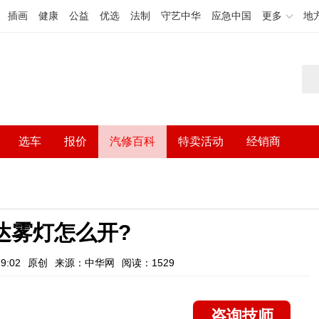
插画
健康
公益
优选
法制
守艺中华
应急中国
更多
地
选车
报价
汽修百科
特卖活动
经销商
达雾灯怎么开?
9:02
原创
来源：中华网
阅读：1529
咨询技师