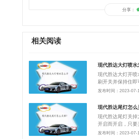
分享：
相关阅读
现代胜达大灯喷水
现代胜达大灯开喷
刷开关并保持住即
眼睛，不仅关系到
发布时间：2023-07-17
驶紧密联系。现代胜
910mm、172
现代胜达尾灯怎么
弗逊式独立悬架，
现代胜达尾灯关掉
开启而开启，只要
910mm、1720
发布时间：2023-07-17
压发动机，这款发