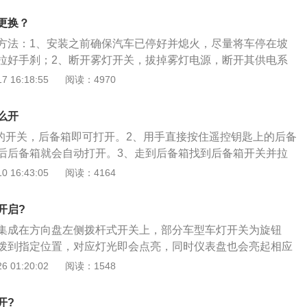
，每分钟输出最大扭矩是1450到3500转。现代胜达的前悬架使
更换？
架，后悬架使用了多连杆独立悬架。
方法：1、安装之前确保汽车已停好并熄火，尽量将车停在坡
拉好手刹；2、断开雾灯开关，拔掉雾灯电源，断开其供电系
螺丝和螺帽后即可取下灯罩，取出旧灯；4、装入新的雾灯，在
 16:18:55
阅读：4970
拧上螺帽，用活动扳手拧紧，固定雾灯，插上灯电源。胜达车
930mm、1910mm、1720mm，轴距是2865mm。新款现代
么开
0升涡轮增压发动机，这款发动机的最大马力是240匹，最大扭
内的开关，后备箱即可打开。2、用手直接按住遥控钥匙上的后备
分钟输出最大功率是6000转，每分钟输出最大扭矩是1450到35
后后备箱就会自动打开。3、走到后备箱找到后备箱开关并拉
自动打开。新胜达是韩国现代汽车公司的第1款越野车，长宽
 16:43:05
阅读：4164
×1725mm，采用2.4l全铝cvt发动机，售价在24.98万元至28.38万
11.5升左右。作为一款进口车型，日常生活中的常规保养费用
开启?
箱可以放置车内人员的物品，一般后备箱的容积也是人们衡量
集成在方向盘左侧拨杆式开关上，部分车型车灯开关为旋钮
个因素。
拨到指定位置，对应灯光即会点亮，同时仪表盘也会亮起相应
，也称汽车前照灯、汽车LED日行灯，作为汽车的眼睛，不仅
 01:20:02
阅读：1548
外在形象，更与夜间开车或坏天气条件下的安全驾驶紧密联
节方法如下：1、汽车配备前照灯高度调节控制装置，可进行
开?