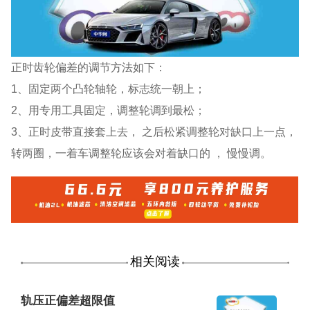
正时齿轮偏差的调节方法如下：
1、固定两个凸轮轴轮，标志统一朝上；
2、用专用工具固定，调整轮调到最松；
3、正时皮带直接套上去， 之后松紧调整轮对缺口上一点，
转两圈，一着车调整轮应该会对着缺口的 ， 慢慢调。
相关阅读
轨压正偏差超限值