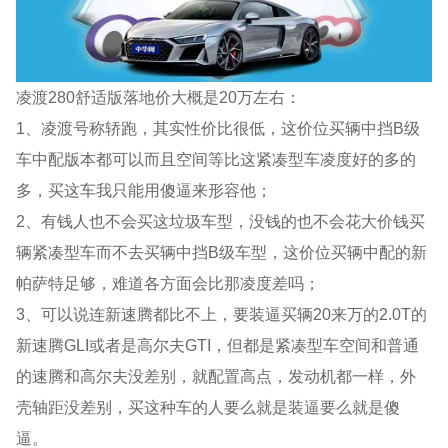
凌渡280舒适版落地价大概是20万左右：
1、凌渡号称轿跑，其实性价比很低，这价位买辆中挡B级
车中配版本都可以而且空间等比这紧凑型车凌度好的多的
多，买这车我只能用傻逼来形容他；
2、有钱人也不会买这垃圾车型，没钱的也不会花大价钱买
辆紧凑型车而不去买辆中挡B级车型，这价位买辆中配的新
帕萨特足够，难道各方面会比那凌度差吗；
3、可以说连新速腾都比不上，要装逼买辆20来万的2.0T的
新速腾GLI或者是高尔夫GTI，但都是紧凑型车空间和普通
的速腾和高尔夫没差别，就配置高点，发动机都一样，外
壳轴距没差别，买这种车的人要么就是装逼要么就是傻
逼。