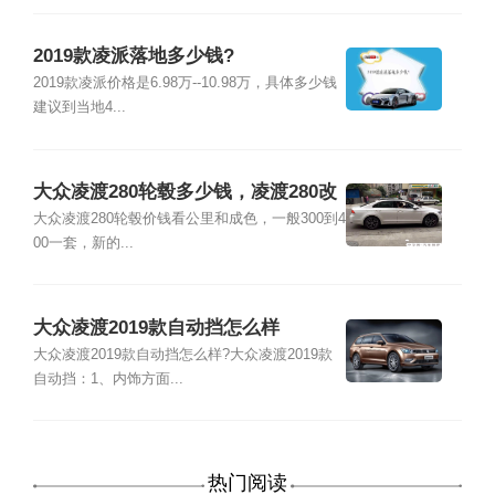
2019款凌派落地多少钱?
2019款凌派价格是6.98万--10.98万，具体多少钱
建议到当地4...
大众凌渡280轮毂多少钱，凌渡280改
18寸轮毂
大众凌渡280轮毂价钱看公里和成色，一般300到4
00一套，新的...
大众凌渡2019款自动挡怎么样
大众凌渡2019款自动挡怎么样?大众凌渡2019款
自动挡：1、内饰方面...
热门阅读