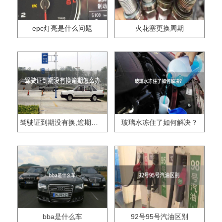
epc灯亮是什么问题
火花塞更换周期
驾驶证到期没有换,逾期怎么办??
玻璃水冻住了如何解决？
bba是什么车
92号95号汽油区别