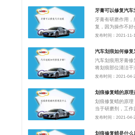
停车时避免烈日暴
上的污物避免腐蚀
牙膏可以修复汽车
可根据实际情况进
牙膏有研磨作用，
复，因为操作不好
汽车美容机构抛光
发布时间：2021-11-10
色漆层，清漆层。
车身表面会形成电
汽车划痕如何修复
也起到防锈作用，
汽车划痕用牙膏修
层车漆就是我们平
将划痕部位清洁干
观。第四层是清漆
在绒布或者划痕部
发布时间：2021-04-28
光泽度的作用。平
痕，对白色车漆效
除清漆层上的划痕
的车漆来说，效果
间久了会降低车身
划痕修复蜡的原理
绒布要保持干净，
在补漆时最好去4
划痕修复蜡的原理
粒具有研磨成分的
会存在色差。
当于研磨剂，工作
快速去除车漆表面
发布时间：2021-04-28
对车漆进行上光、
肤，划痕、酸雨、
划痕修复蜡是什么