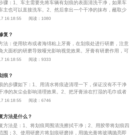
步骤：1、车主需要先将车辆有划痕的表面清洗干净，如果车
车主也可以直接洗车。2、然后拿出一个干净的抹布，蘸取少
白色的牙膏，将牙膏均匀的涂抹在划痕的上方。3、使用抹布
 16:18:55
阅读：1080
的地方，在此期间，可以不断的补充牙膏，直到划痕已经明显
使用清水将有牙膏的位置洗干净，可以多清洗几遍，等待车辆
修复？
可。虽然牙膏能够修复车辆的划痕，但是只能修复细微的划
方法：使用软布或者海绵粘上牙膏，在划痕处进行研磨，注意
的划痕，漏出了车辆的底漆和钣金，就不能使用牙膏修复了，
免大面积的研磨导致哑光影响视觉效果。牙膏有研磨作用，可
的4S店，让专业的汽车美容师进行处理了。
痕，但是不建议车主使用牙膏修复，因为操作不好会造成更严
 16:18:55
阅读：9333
车的车漆表面出现了划痕，可以去汽车美容机构抛光。汽车的
到外分别是电泳层、中涂层、色漆层、清漆层。在车身拼装完
划痕？
整个车身泡进电泳池内，这样车身表面会形成电泳层，电泳层
痕的步骤如下：1、用清水将痕迹清理一下，保证没有不干净
涂层是第二层车漆，这层车漆也起到防锈作用，并且可以提高
干净的灰尘会影响清理效果。2、把牙膏涂在打湿的毛巾或者
合能力。第三层是色漆层，这层车漆就是平时可以看到的各种
划痕进行擦拭，轻微的划痕就会慢慢地褪去。修复车子划痕的
 16:18:55
阅读：6746
是清漆层，清漆层起到保护车漆并提升车漆光泽度的作用。
牙膏去划痕的操作方法一样，选择与车漆颜色相同的指甲油，
，等指甲油晾干之后即可。因为指甲油也可以渗进划痕处，起
复方法是什么？
，能有效隔绝车身铁皮与空气的接触，防止车体氧化生锈。
复方法是：1、将划痕周围清洗擦拭干净；2、用胶带将划痕四
水砂纸蘸水轻轻磨去锈斑，但切忌无方向地乱磨，要同向直线
范围；3、使用研磨片将划痕研磨掉，用抛光膏将玻璃抛亮即