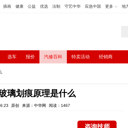
插画
健康
公益
优选
法制
守艺中华
应急中国
更多
地
选车
报价
汽修百科
特卖活动
经销商
么
玻璃划痕原理是什么
6:23
原创
来源：中华网
阅读：1467
咨询技师