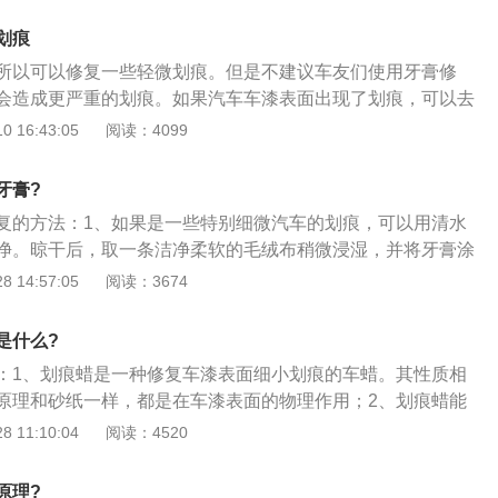
晒减少雨淋；2、不可暴晒后立即洗车；3、及时清洗处理车身
漆面；4、定期洗车可延长漆面的光亮度；5、车身出现划痕时
划痕
行处理避免生锈。
所以可以修复一些轻微划痕。但是不建议车友们使用牙膏修
会造成更严重的划痕。如果汽车车漆表面出现了划痕，可以去
一下。汽车的漆面有四层，从内到外分别是电泳层，中涂层，
 16:43:05
阅读：4099
在车身拼装完成后，机器人会把整个车身泡进电泳池内，这样
泳层。电泳层的作用是防锈。中涂层是第二层车漆，这层车漆
牙膏?
并且可以提高与下一层漆面的结合能力。第三层是色漆层，这
复的方法：1、如果是一些特别细微汽车的划痕，可以用清水
时可以看到的各种车身颜色，这层车漆的作用是让车身更加美
净。晾干后，取一条洁净柔软的毛绒布稍微浸湿，并将牙膏涂
层，这层漆也是最外面一层。清漆层起到保护车漆并提升车漆
位上，用力擦拭划痕部位即可；2、用牙膏擦拭修复汽车划
 14:57:05
阅读：3674
时大部分轻微划痕都出现在清漆层上，通过简单的抛光可以去
果最好，其次是一些浅色调的车漆，对纯黑、纯红这些深色调
。但是不建议车主们经常去抛光，这样会降低清漆层厚度，时
要稍差一些。用牙膏去除划痕时要注意；3、一方面擦车用的
漆面光泽度。如果划痕伤到了色漆层，那就需要补漆来修复。
是什么?
上面不能沾有杂物或小颗粒，另外，切记忌不要使用带有小颗
s店或非常专业的漆面修复机构。一些小的喷漆机构喷漆后可能
：1、划痕蜡是一种修复车漆表面细小划痕的车蜡。其性质相
牙膏，否则只能有适得其反的效果。
原理和砂纸一样，都是在车漆表面的物理作用；2、划痕蜡能
的微细划痕，有效治理车漆发白、褪色等氧化现象，同时可以
 11:10:04
阅读：4520
养护，使车漆的光泽度更理想；3、汽车漆面好像是汽车的皮
紫外线、沥青，都会对漆面造成伤害，车蜡主要起两大作用：
原理?