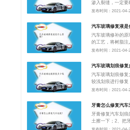
渗入裂缝，一定要
显，不过玻璃修补
发布时间：2021-04-27
的话，建议可以选
磨去除，面积小的
汽车玻璃修复液是
因为研磨的时候玻
汽车玻璃修补的原
主选择直接更换；
的工艺，将树脂注
后用水冲干净，牙
气，实现玻璃和树
发布时间：2021-04-27
璃破碎部位中的空
度的树脂胶水；3
汽车玻璃划痕修复
饰和抛光修补表面
汽车玻璃划痕修复
较浅划痕进行修复
技术人员的要求很
发布时间：2021-04-27
漆，利用抛光消除
玻璃抛光直接作用
牙膏怎么修复汽车
牙膏修复汽车划痕
土擦一下；2、把
不清楚为止；4、
发布时间：2021-04-25