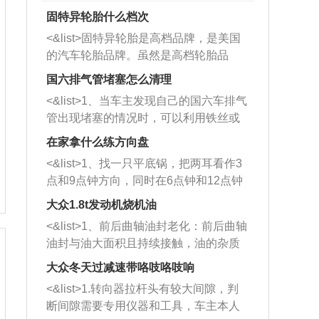
固特异轮胎什么档次
<&list>固特异轮胎是高档品牌，是美国
的汽车轮胎品牌。虽然是高档轮胎品
牌，但是中高低端的轮胎都有生产，这
国六排气管堵塞怎么清理
也是为了更好的开拓市场。
<&list>1、当车主发现自己的国六车排气
管出现堵塞的情况时，可以利用铁丝或
者是细棍，直接将杂物给取出来，如果
在家拿什么练方向盘
堵塞情况比较严重，也可以采取应急措
<&list>1、找一只平底锅，把两耳看作3
施。 <&list>2、直接利用木棍将所有的
点和9点钟方向，同时在6点钟和12点钟
杂物推到排气管里面的位置处，然后将
方向做一个标记。 <&list>2、双手握住
三元催化器拆解开，就可以将堵塞的东
大众1.8t发动机烧机油
平底锅两耳，然后往左打半圈、一圈、
西取出来。但如果是因为积碳过多引起
<&list>1、前后曲轴油封老化：前后曲轴
一圈半的练习，往右同样也要打相同的
的堵塞，就需要将三元催化器泡在草酸
油封与油大面积且持续接触，油的杂质
圈数。 <&list>3、最后强调要反复练
中进行清洗。 <&list>3、也可以利用清
和发动机内持续温度变化使其密封效果
习，这样就可以形成肌肉记忆，在真实
大众冬天过减速带咯吱咯吱响
洗剂对堵塞的情况得到解决，将清洗剂
逐渐减弱，导致渗油或漏油。<&list>2、
驾驶车辆时，不需要记忆也能打好方
放在燃油箱中，与燃油混合后，车辆启
<&list>1.转向器拉杆头有较大间隙，判
活塞间隙过大：积碳会使活塞环与缸体
向。
动时，就可以和汽油一起进入到燃烧
断间隙需要专用仪器和工具，车主本人
的间隙扩大，导致机油流入燃烧室中，