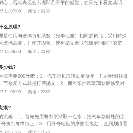
耐心，否则表现会出现凹凸不平的感觉，在阳光下看尤其明
剂只适合轻微划痕；2、专业维修店修复，如果玻璃划痕较深
 11:07:08
阅读：2130
择一个较为可靠，有信誉保证的专业维修店进行修复；3、研
浅划痕，可以通过研磨去除，但划痕最好不在车主视线范围，
什么原理?
璃有损耗，面积大可能影响到视线，所以为了安全起见建议车
理是使用与玻璃折射系数（光学性能）相同的树脂，采用特殊
4、牙膏祛除划痕，将少许牙膏涂抹到划痕处，软布擦拭，之
入玻璃裂缝，并使其固化，使树脂完全取代玻璃间隙中的空
膏涂抹可以修复细小划痕的作用，还能起到防生锈的作用。
脂完全粘结成一个整体。具体步骤如下：1、使用真空器将玻
 11:06:03
阅读：2192
气完全抽出；2、把破碎部位中充分注满与玻璃具有相同折光
、用紫外灯将破碎部位中的树脂胶水完全晒干固化；4、经过修
多少钱?
使玻璃完好如初。
大概需要200元吧：1、汽车挡风玻璃划痕修复，只能针对轻微
，而修复方式就是打磨抛光；2、而汽车挡风玻璃划痕修复对
高，因为玻璃抛光不同于车漆抛光，车漆最外层有透明的清
 11:06:03
阅读：2280
划痕，减弱清漆厚度，对漆面根本没有什么影响；3、而挡风
于玻璃，所以一般师傅很难施工。
划痕?
的流程：1、首先先用餐巾纸沾取一点水，把汽车划痕处的尘
牙膏挤到餐巾纸上；3、用牙膏轻轻的摩擦划痕处，直到划痕看
再用一个干净餐巾纸擦拭干净牙膏即可。牙膏修复划痕的原
 22:51:05
阅读：1575