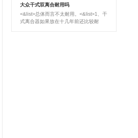
室，最后形成废气排出，就可以让三元
无法制作，需要将车辆送到修理厂或4s
造成烧机油。<&list>3、机油粘度。使用
大众干式双离合耐用吗
催化器得到清洗，排气管堵塞的情况就
店；<&list>2.车辆半轴套管防尘罩破
机油粘度过小的话，同样会有烧机油现
<&list>总体而言不太耐用。<&list>1、干
能够得到解决。
裂，破裂后会出现漏油现象，使半轴磨
象，机油粘度过小具有很好的流动性，
式离合器如果放在十几年前还比较耐
损严重，磨损的半轴容易损坏，产生异
容易窜入到气缸内，参与燃烧。<&list>
用，但是由于现在的汽车发动机动力输
响；<&list>3.稳定器的转向胶套和球头
4、机油量。机油量过多，机油压力过
出越来越高，使得干式离合器散热不足
老化，一般是使用时间过长造成的。解
大，会将部分机油压入气缸内，也会出
的缺陷也逐渐暴露出来。<&list>2、由于
决方法是更换新的质量好的转向橡胶套
现烧机油。<&list>5、机油滤清器堵塞：
干式双离合的工作环境暴露在空气中，
和球头。
会导致进气不畅，使进气压力下降，形
而离合器的散热也是通离合器罩上面的
成负压，使机油在负压的情况下吸入燃
几个小孔来进行散热。但是在行驶过程
烧室引起烧机油。<&list>6、正时齿轮或
中变速箱需要换挡，就不得不使得离合
链条磨损：正时齿轮或链条的磨损会引
器频繁工作。<&list>3、长时间的低速行
起气阀和曲轴的正时不同步。由于轮齿
驶以及过于频繁的启停，导致离合器的
或链条磨损产生的过量侧隙，使得发动
温度不断升高，而低速行驶时空气流动
机的调节无法实现：前一圈的正时和下
效率不高，无法将离合器中的热量有效
一圈可能就不一样。当气阀和活塞的运
的带走，导致离合器内部的温度不断升
动不同步时，会造成过大的机油消耗。
高，加速离合器的磨损。
解决方法：更换正时齿轮或链条。<&list
>7、内垫圈、进风口破裂：新的发动机
设计中，经常采用各种由金属和其他材