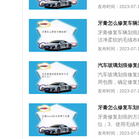
打磨。等完全擦净
可；4、将玻璃划
发布时间：2023-07-17
漆。
到划痕处，用软布
专用或合适的雨刮
牙膏怎么修复车辆
水。
牙膏修复车辆划痕
洁净柔软的毛绒布
痕部位即可。车辆
发布时间：2023-07-17
后用补漆笔直接涂
同色系车漆，将车
汽车玻璃划痕修复
的涂抹在划痕上，
汽车玻璃划痕修复
周包围，确定修复
可；4、将玻璃划
发布时间：2023-07-17
到划痕处，用软布
专用或合适的雨刮
牙膏怎么修复车划
水。
牙膏修复划痕的方
位；3、使用毛绒
冰镇可乐修复；3
发布时间：2023-07-17