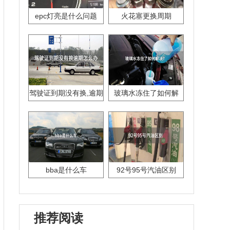
epc灯亮是什么问题
火花塞更换周期
驾驶证到期没有换,逾期
玻璃水冻住了如何解
怎么办??
决？
bba是什么车
92号95号汽油区别
推荐阅读