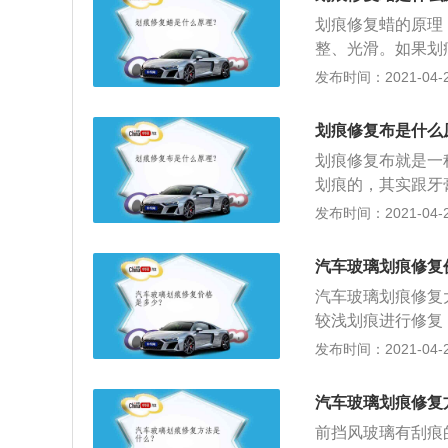
清洁和保护，就象
划痕修复蜡的原理
整、光滑。如果划
显，建议使用补漆
发布时间：2021-04-28
洗干净，并擦干车
环形以及上下，左
划痕修复布是什么
漆面色泽保护，用
划痕修复布就是一
化层，可用湿毛巾
划痕的，其实跟牙
去蜡膜，现出新车
痕修复，当然这只
发布时间：2021-04-27
这些神器都只能是
漆）就需要到汽修
汽车玻璃划痕修复
汽车玻璃划痕修复
较浅划痕进行修复
技术人员的要求很
发布时间：2021-04-27
漆，利用抛光消除
玻璃抛光直接作用
汽车玻璃划痕修复
前挡风玻璃有刮痕