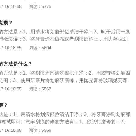
后，涂上一层底漆。若是有新的刮伤，可擦净后直接涂上底
痕修复剂沿着玻璃裂缝挤进去，渗入裂缝；5、将少许牙膏涂抹
 16:18:55
阅读：5775
擦拭之后用水冲干净即可。汽车玻璃的保养方法有：1、使用
片，并及时更换；2、保持前挡清洁；3、使用汽车专用的玻璃
划痕？
的方法是：1、用清水将划痕部位清洁干净；2、晾干后用一条
稍微浸湿；3、将牙膏涂在绒布或者划痕部位上，用力擦拭划
划痕其余的处理方法是：1、可以打养护蜡去除；2、将车擦净
 16:18:55
阅读：5604
上底漆；3、用橡皮擦拭；4、用指甲油填补车身的漆面，补齐
上有划痕处清洗干净晾干后，用与车漆同色系的指甲油，均匀
的方法是什么？
晾30分钟即可。
的方法是：1、将划痕周围清洗擦拭干净；2、用胶带将划痕四
范围；3、使用研磨片将划痕研磨掉，用抛光膏将玻璃抛亮即
痕修复剂沿着玻璃裂缝挤进去，渗入裂缝；5、将少许牙膏涂抹
 16:18:55
阅读：5567
擦拭之后用水冲干净即可。汽车玻璃的保养方法有：1、使用
片，并及时更换；2、保持前挡清洁；3、使用汽车专用的玻璃
痕？
法是：1、用清水将划痕部位清洁干净；2、将牙膏涂到划痕部
布擦拭即可。汽车刮痕的修复方法有：1、砂纸打磨修复；2、
、风油精修复；4、指甲油修复。汽车车漆的保养方法有：1、
 16:18:55
阅读：5366