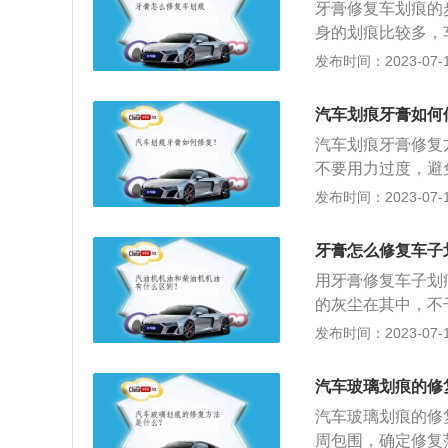
牙膏修复车划痕的
身的划痕比较多，
量的牙膏，最好是
发布时间：2023-07-17
反复的擦拭有划痕
减轻。4、然后再
汽车划痕牙膏如何
的表面自然风干即
汽车划痕牙膏修复
痕，如果是比较深
不要用力过度，避
车主就需要去专业
以修复一些轻微划
发布时间：2023-07-17
重的划痕，如果汽
漆面有四层，从内
牙膏怎么修复车子
成后，机器人会把
用牙膏修复车子划
的作用是防锈。中
的灰尘在其中，不
与下一层漆面的结
海绵上，然后对着
发布时间：2023-07-17
车身颜色。第四层
其它方法：1、和
均匀涂抹在划痕上
汽车玻璃划痕的修
到一定的填补作用
汽车玻璃划痕的修
2、可先用极细的
周包围，确定修复