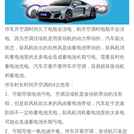
停车开空调时间久了电瓶会没电，刚开空调时电瓶不会没
电。因为空调压缩机是用发动机的动力带动的，汽车熄火
状态，鼓风机吹出的自然风是由蓄电池带动的，鼓风机消
耗蓄电池里的太多电会造成蓄电池长期亏电。需要及时给
蓄电池充电。汽车尽量不要停车开空调，容易损坏发动机
和蓄电池。
停车时长时间开空调的4点危害：
1、可能导致电池亏电。空调压缩机是发动机带动的没有
错，但是鼓风机吹出来的风由蓄电池带动，汽车处于怠速
阶段不一定给蓄电池充电，鼓风机消耗蓄电池里的太多电
可能会造成蓄电池长期亏电。
2、可能导致一氧化碳中毒。停车开着空调，发动机只靠怠