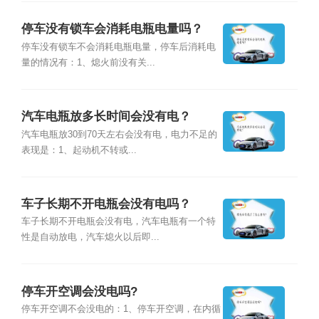
停车没有锁车会消耗电瓶电量吗？
停车没有锁车不会消耗电瓶电量，停车后消耗电
量的情况有：1、熄火前没有关...
汽车电瓶放多长时间会没有电？
汽车电瓶放30到70天左右会没有电，电力不足的
表现是：1、起动机不转或...
车子长期不开电瓶会没有电吗？
车子长期不开电瓶会没有电，汽车电瓶有一个特
性是自动放电，汽车熄火以后即...
停车开空调会没电吗?
停车开空调不会没电的：1、停车开空调，在内循