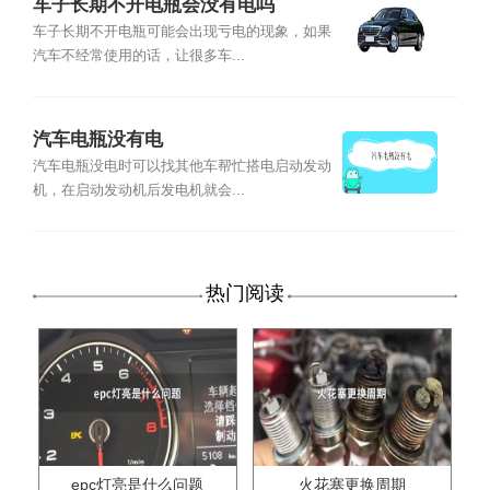
车子长期不开电瓶会没有电吗
车子长期不开电瓶可能会出现亏电的现象，如果
汽车不经常使用的话，让很多车...
汽车电瓶没有电
汽车电瓶没电时可以找其他车帮忙搭电启动发动
机，在启动发动机后发电机就会...
热门阅读
epc灯亮是什么问题
火花塞更换周期