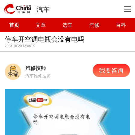
汽车
首页
文章
选车
汽修
百科
停车开空调电瓶会没有电吗
2023-10-20 13:08:09
汽修技师
我要咨询
汽车维修技师