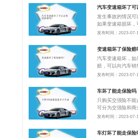
险。基本险包括第
况。5、根据事故
汽车变速箱坏了可
险、无过失责任险
审核，然后把款打
发生事故的情况可
自燃损失险、新增
车主已经签字的委
如果变速箱损坏，
牌、无临时牌或者
损坏，是不在保险
发布时间：2023-07-17
的免责条款中，都
变速箱要在离合器
通管理部门核发的
变速箱，在行驶中
变速箱坏了保险赔
司不予赔偿。2、
车辆停车之后，首
赔：车辆未通过年
汽车变速箱坏，如
的位置是在车辆的
定，未在规定检验
赔，可以向汽车销
中造成的损失，保
伤严重，变速箱也
发布时间：2023-07-17
变速箱：汽车的变
成，通过不同的齿
车坏了能走保险吗
齿轮、液压变距系
只购买交强险不能
到变速变矩。
可分为交强险和商
赔偿多方面的事故
发布时间：2023-07-17
险，是由保险公司
员和被保险人）的
车灯坏了能走保险
险，所以汽车被撞