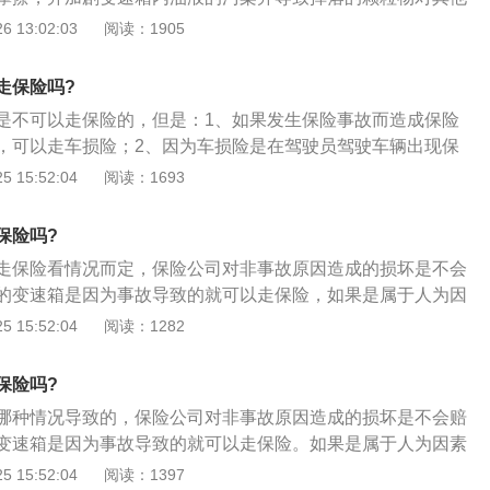
成无法修复的后果；2、变速箱主要指的是汽车的变速箱。它
 13:02:03
阅读：1905
种，手动变速箱主要由齿轮和轴组成，通过不同的齿轮组合产
动变速箱AT是由液力变扭器、行星齿轮和液压操纵系统组成，
走保险吗?
轮组合的方式来达到变速变矩；3、汽车变速箱上有输入轴传
是不可以走保险的，但是：1、如果发生保险事故而造成保险
器。这两个传感器的主要作用是实现汽车的升降挡。不管哪个
，可以走车损险；2、因为车损险是在驾驶员驾驶车辆出现保
都会影响汽车的正常升降挡；4、但是，有急事，还是可以跑
成车辆变速箱受损或车辆受损的，可以申报走保险，保险公司
 15:52:04
阅读：1693
现升降挡，对于车速影响很大。
赔偿；3、所以，是因为发生保险事故的情况下，维修变速箱
的。
保险吗?
走保险看情况而定，保险公司对非事故原因造成的损坏是不会
的变速箱是因为事故导致的就可以走保险，如果是属于人为因
量问题，那么就无法走保险。相关资料：1、如果汽车的变速
 15:52:04
阅读：1282
可以走保险关键是取决于损坏的原因本身，汽车突发意外造成
走保险往往问题不大；2、大多数的车主选择购买保险往往是
保险吗?
益损害时可以得到一个保障，让自己的损失可以降到最低；
哪种情况导致的，保险公司对非事故原因造成的损坏是不会赔
主要是起到一个让汽车的发动机发挥到最佳性能的作用，汽车
变速箱是因为事故导致的就可以走保险。如果是属于人为因素
汽车的心脏，而一个性能好的发动机对车主绝对是格外有利
问题，那么就无法走保险。变速箱的相关资料：1、如果车主
 15:52:04
阅读：1397
操控汽车的时候获得更好的动力，让汽车超车难度不大。