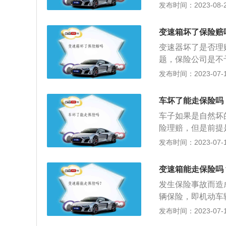
伤严重，变速箱也
发布时间：2023-08-21
尺寸备胎和非全尺
交通事故，而导致
做临时替代使用。
司开展立案侦查，
变速箱坏了保险赔
的详细情况。车险
变速器坏了是否理
付取得成功，盈利
题，保险公司是不
打电话给车险公司
果是在事故当中，
发布时间：2023-07-17
子发生保险事故的
找保险公司理赔的
业保险。拓展内容
轴组成，通过不同
变速箱主要由齿轮
车坏了能走保险吗
行星齿轮、液压变
AT是由液力变扭
车子如果是自然坏
来达到变速变矩。
递和齿轮组合的方
险理赔，但是前提
等构件组成，直接
些都是给别人赔钱
发布时间：2023-07-17
组合，它们就好似
后，车主要立即向
被动风扇的叶片旋
间地点。如果此次
空气成为传递动能
变速箱能走保险吗
事故现场进行责任
间加上导轮以提高
发生保险事故而造
要向保险公司工作
辆保险，即机动车
车主信息无误以后
然灾害或意外事故
发布时间：2023-07-17
事故原因，还需要
险分类：商业险为
述然后进行核查，