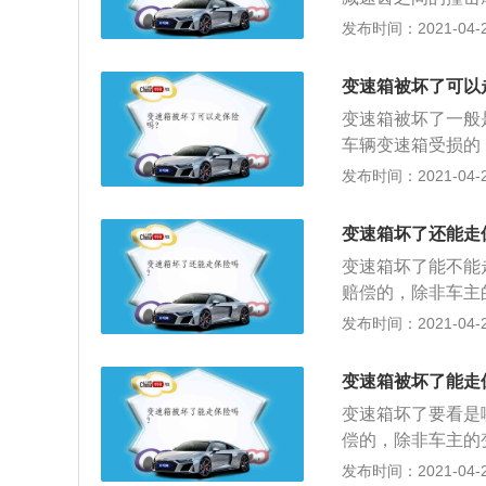
减速齿的损伤，造
发布时间：2021-04-26
分为手动、自动两
生变速变矩；而自
变速箱被坏了可以
通过液力传递和齿
变速箱被坏了一般
感器和输出轴传感
车辆变速箱受损的
传感器出现故障，
险事故的时候，造
发布时间：2021-04-25
跑的。但是没法实
在合理范围内予以
是可以走保险报销
变速箱坏了还能走
变速箱坏了能不能
赔偿的，除非车主
素或者是汽车的质
发布时间：2021-04-25
箱坏了，那么是否
变速箱损坏，那么
变速箱被坏了能走
为了让自己受到利
变速箱坏了要看是
3、汽车的变速箱
偿的，除非车主的
的发动机就好像是
或者是汽车的质量
发布时间：2021-04-25
的，可以让车主在