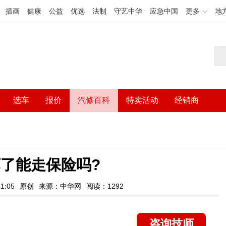
插画
健康
公益
优选
法制
守艺中华
应急中国
更多
地
选车
报价
汽修百科
特卖活动
经销商
了能走保险吗?
1:05
原创
来源：中华网
阅读：1292
咨询技师