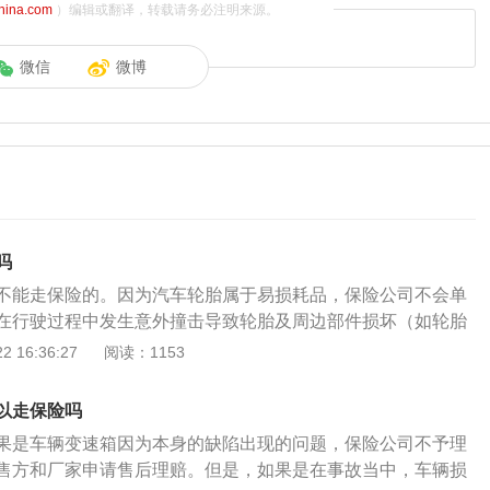
china.com
）编辑或翻译，转载请务必注明来源。
微信
微博
吗
不能走保险的。因为汽车轮胎属于易损耗品，保险公司不会单
在行驶过程中发生意外撞击导致轮胎及周边部件损坏（如轮胎
内部的车辆悬挂系统）损害，损害车辆又投保了车辆损失险，
 16:36:27
阅读：1153
偿。扩展资料：汽车的轮胎是汽车重要部件之一，轮胎直接与
悬架系统，共同缓和汽车在行驶过程中受到的冲击，使汽车保
以走保险吗
行驶平稳性，好的轮胎可以保证车轮和路面有良好的附着性，
果是车辆变速箱因为本身的缺陷出现的问题，保险公司不予理
引力和驱动性。汽车的轮胎需要承受汽车在空载和满载时的重
售方和厂家申请售后理赔。但是，如果是在事故当中，车辆损
的车型具有不同的轮胎，有些车型还会配备备胎，备胎分为全