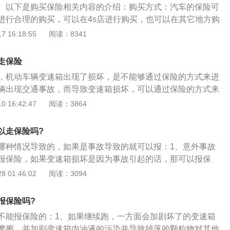
。以下是购买保险相关内容的介绍：购买方式：汽车的保险可
（不包括地震）或意外事故，造成保险车辆本身损失。自己开
进行合理的购买，可以在4s店进行购买，也可以在其它地方购
险可以理赔，属于意外事故。汽车发生交通事故，车主应该拍
般贷款买车，保险需要在店内进行购买，同时还会收取一定的
 16:18:55
阅读：8341
保险报备，事故超过48小时未报，保险不会理赔。
：是我国的强制保险，所有车辆都必须要购买的一个险种。保
机动车第三者责任强制保险，由保险公司在责任限额范围内支
走保险
，机动车辆变速箱出现了损坏，是不能够通过保险的方式来进
辆出现交通事故，而导致变速箱损坏，可以通过保险的方式来
辆购买了保险，但并不是所有问题都会理赔。机动车辆的变速
 16:42:47
阅读：3864
运动方向的齿轮箱，是位于离合器和中央传动之间，主要功能
速和扭矩不变的情况下，改变机动车辆的驱动力和行驶速度，
以走保险吗?
退行驶，发动机可以不熄火停车。
哪种情况导致的，如果是事故导致的就可以报：1、意外事故
报保险，如果变速箱损坏是因为事故引起的话，那可以报保
为质量问题引起的，那就是不属于保险责任的范围了；3、如果
 01:46:02
阅读：3094
销商和生产商负责，超出质保期的话就要自己承担。
报保险吗?
不能报保险的：1、如果继续跑，一方面会加剧坏了的变速箱
摩擦，并加剧变速箱内油液的污染并导致掉落的颗粒物对其他