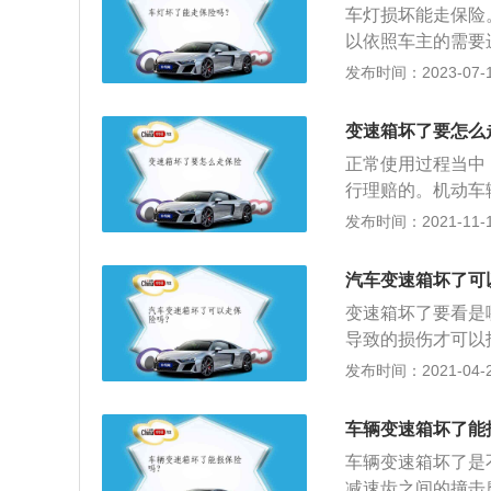
车灯损坏能走保险
范围内的自然灾害
以依照车主的需要
车撞坏的情况车损
买。贷款买车：一
发布时间：2023-07-17
照取证，并且进行
续保押金。交强险
项：肇事车辆参加
变速箱坏了要怎么
付抢救费用。
正常使用过程当中
行理赔的。机动车
进行理赔。虽说车
发布时间：2021-11-10
箱是变更传动比和
是在车辆发动机转
汽车变速箱坏了可
可以使机动车辆倒
变速箱坏了要看是
导致的损伤才可以
险；2、如果是因
发布时间：2021-04-28
在质保期内的话经
车辆变速箱坏了能
车辆变速箱坏了是
减速齿之间的撞击