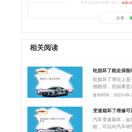
本文内容为中华网·汽车（
auto.
分享：
相关阅读
轮胎坏了能走保险
轮胎坏了理论上是
独赔偿，但如果是
上方叶子板及轮胎
发布时间：2023-09-22
保险公司就可以赔
地面接触和汽车的
变速箱坏了维修可
持良好的舒适性和
汽车变速箱坏，如
从而提高汽车的牵
赔，可以向汽车销
量，所以不同重量