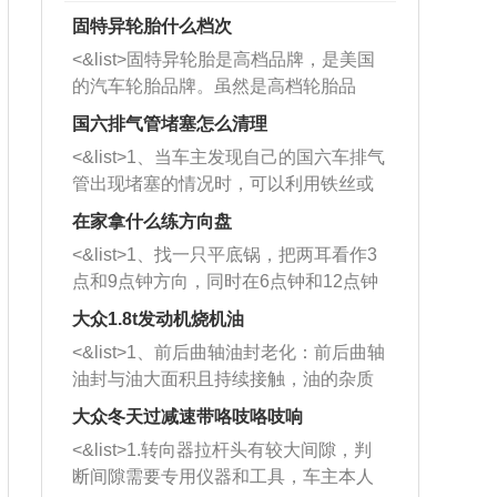
固特异轮胎什么档次
<&list>固特异轮胎是高档品牌，是美国
的汽车轮胎品牌。虽然是高档轮胎品
牌，但是中高低端的轮胎都有生产，这
国六排气管堵塞怎么清理
也是为了更好的开拓市场。
<&list>1、当车主发现自己的国六车排气
管出现堵塞的情况时，可以利用铁丝或
者是细棍，直接将杂物给取出来，如果
在家拿什么练方向盘
堵塞情况比较严重，也可以采取应急措
<&list>1、找一只平底锅，把两耳看作3
施。 <&list>2、直接利用木棍将所有的
点和9点钟方向，同时在6点钟和12点钟
杂物推到排气管里面的位置处，然后将
方向做一个标记。 <&list>2、双手握住
三元催化器拆解开，就可以将堵塞的东
大众1.8t发动机烧机油
平底锅两耳，然后往左打半圈、一圈、
西取出来。但如果是因为积碳过多引起
<&list>1、前后曲轴油封老化：前后曲轴
一圈半的练习，往右同样也要打相同的
的堵塞，就需要将三元催化器泡在草酸
油封与油大面积且持续接触，油的杂质
圈数。 <&list>3、最后强调要反复练
中进行清洗。 <&list>3、也可以利用清
和发动机内持续温度变化使其密封效果
习，这样就可以形成肌肉记忆，在真实
大众冬天过减速带咯吱咯吱响
洗剂对堵塞的情况得到解决，将清洗剂
逐渐减弱，导致渗油或漏油。<&list>2、
驾驶车辆时，不需要记忆也能打好方
放在燃油箱中，与燃油混合后，车辆启
<&list>1.转向器拉杆头有较大间隙，判
活塞间隙过大：积碳会使活塞环与缸体
向。
动时，就可以和汽油一起进入到燃烧
断间隙需要专用仪器和工具，车主本人
的间隙扩大，导致机油流入燃烧室中，