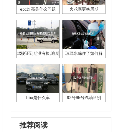
epc灯亮是什么问题
火花塞更换周期
驾驶证到期没有换,逾期
玻璃水冻住了如何解
怎么办??
决？
bba是什么车
92号95号汽油区别
推荐阅读