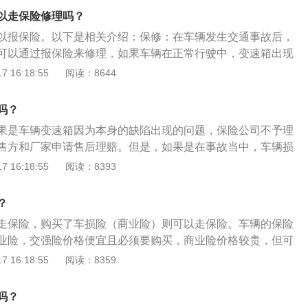
三者责任险和车辆损失险；附加险包括全车盗抢险、车上责任
的具体情况，在情况属实的情况下，保险公司工作内部会尽快
以走保险修理吗？
、车载货物掉落责任险、玻璃单独破碎险、车辆停驶损失险、
到车主账户上。对于车辆有破损的，保险公司理赔员会尽快将
以报保险。以下是相关介绍：保修：在车辆发生交通事故后，
设备损失险、不计免赔特约险。
托单交到修理厂去维修。车险不理赔的情况：1、新车未上
可以通过报保险来修理，如果车辆在正常行驶中，变速箱出现
临时牌过期期间造成的损失，不赔：在汽车基本险的四个险种
公司的赔偿范围，是属于车辆的质量问题。使用注意：手动挡
 16:18:55
阅读：8644
明确规定，除非另有约定，否则发生保险事故时无公安机关交
完全踩到底的情况下，在进行车辆的升挡或者是降挡。自动挡
合法有效的行驶证、号牌，或临时号牌或临时移动证，保险公
不允许使用空挡，D挡，N挡，R挡在切换的时候需要停车。在
吗？
车辆未在规定时间内年检或者未通过年检出事造成的损失，不
先要打开驻车制动，然后再将挡位移动到P挡。位置：变速箱
检或者未及时年检，均属于不能合法上路。车险免责条款规
果是车辆变速箱因为本身的缺陷出现的问题，保险公司不予理
底盘上，具体是在发动机的后方。
期限内进行机动车安全技术检验或检验未通过而上路行驶过程
售方和厂家申请售后理赔。但是，如果是在事故当中，车辆损
险公司不予赔偿。
是受到明显的撞击伤痕，这可以找保险公司理赔。拓展：汽车
 16:18:55
阅读：8393
速箱，它分为手动、自动两种，手动变速箱主要由齿轮和轴组
轮组合产生变速变矩；而自动变速箱AT是由液力变扭器、行星
？
统和液压操纵系统组成，通过液力传递和齿轮组合的方式来达
走保险，购买了车损险（商业险）则可以走保险。车辆的保险
业险，交强险价格便宜且必须要购买，商业险价格较贵，但可
以及更多的费用。交强险全称是机动车交通事故责任强制保
 16:18:55
阅读：8359
对被保险机动车发生道路交通事故造成受害人（不包括本车人
人身伤亡、财产损失，在责任限额内予以赔偿的强制性责任保
吗？
坏，交强险不会理赔。车辆损失险是指保险车辆遭受保险责任