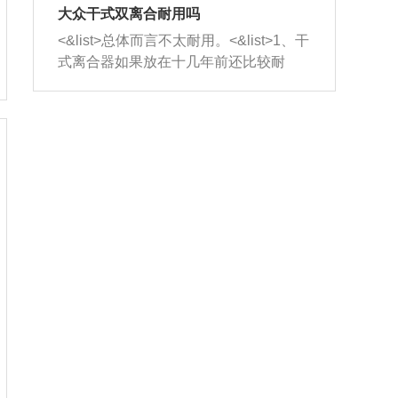
室，最后形成废气排出，就可以让三元
无法制作，需要将车辆送到修理厂或4s
造成烧机油。<&list>3、机油粘度。使用
大众干式双离合耐用吗
催化器得到清洗，排气管堵塞的情况就
店；<&list>2.车辆半轴套管防尘罩破
机油粘度过小的话，同样会有烧机油现
<&list>总体而言不太耐用。<&list>1、干
能够得到解决。
裂，破裂后会出现漏油现象，使半轴磨
象，机油粘度过小具有很好的流动性，
式离合器如果放在十几年前还比较耐
损严重，磨损的半轴容易损坏，产生异
容易窜入到气缸内，参与燃烧。<&list>
用，但是由于现在的汽车发动机动力输
响；<&list>3.稳定器的转向胶套和球头
4、机油量。机油量过多，机油压力过
出越来越高，使得干式离合器散热不足
老化，一般是使用时间过长造成的。解
大，会将部分机油压入气缸内，也会出
的缺陷也逐渐暴露出来。<&list>2、由于
决方法是更换新的质量好的转向橡胶套
现烧机油。<&list>5、机油滤清器堵塞：
干式双离合的工作环境暴露在空气中，
和球头。
会导致进气不畅，使进气压力下降，形
而离合器的散热也是通离合器罩上面的
成负压，使机油在负压的情况下吸入燃
几个小孔来进行散热。但是在行驶过程
烧室引起烧机油。<&list>6、正时齿轮或
中变速箱需要换挡，就不得不使得离合
链条磨损：正时齿轮或链条的磨损会引
器频繁工作。<&list>3、长时间的低速行
起气阀和曲轴的正时不同步。由于轮齿
驶以及过于频繁的启停，导致离合器的
或链条磨损产生的过量侧隙，使得发动
温度不断升高，而低速行驶时空气流动
机的调节无法实现：前一圈的正时和下
效率不高，无法将离合器中的热量有效
一圈可能就不一样。当气阀和活塞的运
的带走，导致离合器内部的温度不断升
动不同步时，会造成过大的机油消耗。
高，加速离合器的磨损。
解决方法：更换正时齿轮或链条。<&list
>7、内垫圈、进风口破裂：新的发动机
设计中，经常采用各种由金属和其他材