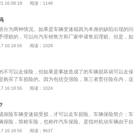
是受到明显的撞击伤痕，这可以找保险公司理赔。因产生道路
 16:08:18
阅读：1148
寸备胎，全尺寸备胎和原有轮胎是一样的，非全尺寸备胎只能
商业保险车子变速器损伤的，能够走车损。最先要联络车险公
立案侦查后提前准备赔付必需的材料，等候车险公司剖析赔付
吗
公司对赔付实例开展审查后，明确保险条款，并完成赔付。赔
赔分为两种情况。如果是车辆变速箱因为本身的缺陷出现的问
人可在相匹配账号查询赔付的保障金是不是到账。买车人立即
予理赔的，可以向汽车销售方和厂家申请售后理赔。但是，如
，由车险公司来开展赔付。由于车损是在驾驶人员安全驾驶车
车辆损伤严重，变速箱受到明显的撞击，出现伤痕，这是可以
 16:18:55
阅读：1028
情况下，导致车子变速器损伤，或车子损坏的，能够申请走商
。汽车变速箱分为手动、自动两种，手动变速箱主要由齿轮和
：汽车变速箱：汽车的变速箱，它分为手动、自动两种，手动
的齿轮组合产生变速变矩；而自动变速箱AT是由液力变扭器、
和轴组成，通过不同的齿轮组合产生变速变矩；而自动变速箱
距系统和液压操纵系统组成，通过液力传递和齿轮组合的方式
器、行星齿轮、液压变距系统和液压操纵系统组成，通过液力传
的不可以走保险，但如果是事故造成了的车辆损坏就可以走保
其中液力变扭器是AT最具特点的部件，它由泵轮、涡轮和导轮
式来达到变速变矩。
是购买了车损险的。因为包括交强险，第三者责任险在内，这
输入发动机动力传递扭矩和离合作用。泵轮和涡轮是一对工作
的，不能给自己赔。报车险的流程：1、当交通事故发生以
 16:18:55
阅读：1024
相对放置的两台风扇，一台主动风扇吹出的风力会带动另一台
自己的保险公司打电话，告诉保险工作人员自己事故发生的时
转，流动的空气，风力成了动能传递的媒介。如果用液体代替
事故涉及到伤人，那么还需要通知交警部门前来勘查，然后对
的媒介，泵轮就会通过液体带动涡轮旋转，再在泵轮和涡轮之
？
划分。2、当保险公司的工作人员到达事故现场以后，车主需
液体的传递效率。
成保险车辆变速箱受损，才可以走车损险。车辆保险简介：车
人员出具自己的身份证明及保险单据。3、保险工作人员核对
辆保险，简称车险，也称作汽车保险。是指对机动车辆由于自
，会让车主填写一份表，然后详细讲述事故发生的具体过程，
所造成的人身伤亡或财产损失负赔偿责任的一种商业保险。车
 16:18:55
阅读：9637
写明车主详细信息。4、保险公司的工作人员会根据车主的描
不定值保险，分为基本险和附加险，其中附加险不能独立保
然后会对事故现场进行拍照留证，同时会评估车辆的受损状