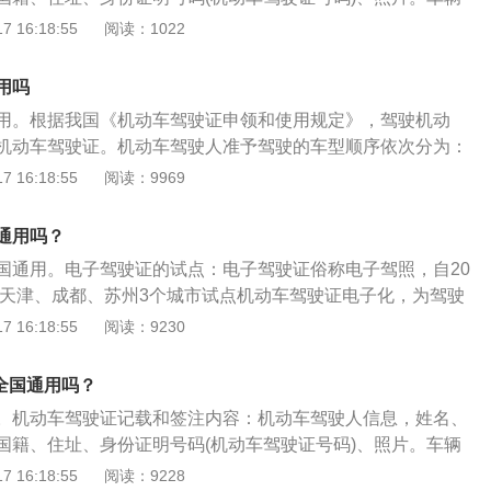
如果驾驶人的机动车驾驶证因为各种原因被交警暂扣的话，暂
初次领证日期、准驾车型代号、有效期起始日期、有效期限、
 16:18:55
阅读：1022
也是不可以使用的。4、在申领电子驾驶证以后，因准驾车型
案编号。驾驶证：机动车驾驶证是指依法允许学习驾驶机动车
发证机关等发生变化，办理换证业务以后，也需要重新申领电
，掌握交通法规知识和驾驶技术后，经管理部门考试合格，核
用吗
动车的法律凭证。
用。根据我国《机动车驾驶证申领和使用规定》，驾驶机动
机动车驾驶证。机动车驾驶人准予驾驶的车型顺序依次分为：
引挂车、城市公交车、中型客车、大型货车、小型汽车、小型
 16:18:55
阅读：9969
子驾驶证的作用：1.在开车的过程中，驾驶人如果遇到检查时
的情况下，可以对公安交管部门出示电子驾驶证。2.驾驶人可
通用吗？
理车驾管、处理交通事故、处理交通违法等业务。3.进行保险
国通用。电子驾驶证的试点：电子驾驶证俗称电子驾照，自20
司机招聘时，驾驶人可出示电子驾驶证。电子驾驶证不能使用
，在天津、成都、苏州3个城市试点机动车驾驶证电子化，为驾驶
化驾驶证、行驶证仅适用于驾驶员在本地城内的路面检查情况，
亮码服务，更好便利群众办事出行，2022年将在全国全面推
 16:18:55
阅读：9230
关业务，仍然需带纸质证件前往窗口办理。2.电子化行驶证必
优点：电子驾驶证具有统一性、实时性、安全性3个特点，为
下情况方能领取。要注意，如果市民的机动车行驶证、驾驶证
出示、使用的便利。电子驾驶证通过全国公安交管电子证照系
不得在扣留期间使用电子证件驾驶机动车。
证全国通用吗？
驾驶证状态，可适用于执法管理、公共服务等多个场景，方便
。机动车驾驶证记载和签注内容：机动车驾驶人信息，姓名、
示、实时核验。电子驾驶证采用数字签名防伪技术，真实唯
国籍、住址、身份证明号码(机动车驾驶证号码)、照片。车辆
初次领证日期、准驾车型代号、有效期起始日期、有效期限、
 16:18:55
阅读：9228