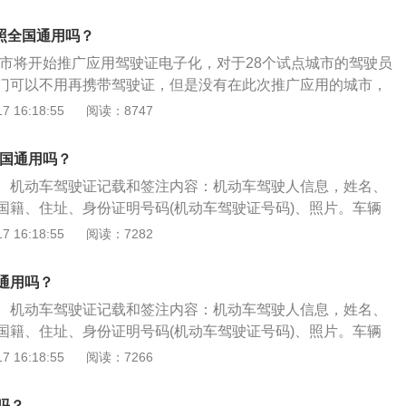
案编号。驾驶证：机动车驾驶证是指依法允许学习驾驶机动车
，掌握交通法规知识和驾驶技术后，经管理部门考试合格，核
驾照全国通用吗？
动车的法律凭证。
个城市将开始推广应用驾驶证电子化，对于28个试点城市的驾驶员
门可以不用再携带驾驶证，但是没有在此次推广应用的城市，
证，所以是全国通用，但有些地区还是最好携带使用电子驾驶
 16:18:55
阅读：8747
28个城市包括：北京、天津、石家庄、长春、大庆、上海、无
泰州、宁波、嘉兴、南昌、济南、青岛、长沙、广州、深圳、
全国通用吗？
、绵阳、自贡、南充、贵阳、昆明、西安、银川。电子驾驶证
。机动车驾驶证记载和签注内容：机动车驾驶人信息，姓名、
由正页和副页两部分组成，其中，正页主要包括驾驶证基本信
国籍、住址、身份证明号码(机动车驾驶证号码)、照片。车辆
间、用于验证信息的二维码和一维码等内容；副页主要包括驾
初次领证日期、准驾车型代号、有效期起始日期、有效期限、
 16:18:55
阅读：7282
关、驾驶记录以及准驾车型代号规定等内容。
案编号。驾驶证：机动车驾驶证是指依法允许学习驾驶机动车
，掌握交通法规知识和驾驶技术后，经管理部门考试合格，核
通用吗？
动车的法律凭证。
。机动车驾驶证记载和签注内容：机动车驾驶人信息，姓名、
国籍、住址、身份证明号码(机动车驾驶证号码)、照片。车辆
初次领证日期、准驾车型代号、有效期起始日期、有效期限、
 16:18:55
阅读：7266
案编号。驾驶证：机动车驾驶证是指依法允许学习驾驶机动车
，掌握交通法规知识和驾驶技术后，经管理部门考试合格，核
吗？