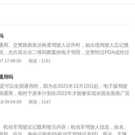
吗
通用。交警路面执法检查驾驶人证件时，如出现驾驶人忘记携
况，允许其出示二维码图案的电子驾照，交警经过PDA或经过
法后效后，就不会以未随身携带驾驶证、行驶证为由对驾驶人
 17:08:05
阅读：1151
子驾驶证在2021年12月开始全国全面推广，2017年4月12
推出一款电子驾驶证，电子驾驶证主要是为群众提供便利，并
通用吗
不随身携带驾驶证，2021年5月10日，公安部举行发布会，
证是可以全国通用的，因为在2021年12月10日起，电子版驾驶
管服改革我为群众办实事12项便利措施，宣布自2021年6月1
国通用，相对于原本计划在2022年才能够实现全国全面推广应
都、苏州3个城市试点机动车驾驶证电子化，为驾驶人提供在
个月的时间，所以证明电子驾驶证还是比较受欢迎的。注意事
 09:04:09
阅读：1147
更好便利群众办事出行。
子驾驶证的时候需要注意，虽然已经实现全国通用，但是并不是
使用电子驾驶证的，最好还是应该随身携带纸质驾驶证，尤其
2、电子驾驶证是有使用范围限制的，比如在一般情况下仅限
。机动车驾驶证记载和签注内容：机动车驾驶人信息，姓名、
域使用才能够有效，并不是说有了电子驾驶证以后去任何地方
国籍、住址、身份证明号码(机动车驾驶证号码)、照片。车辆