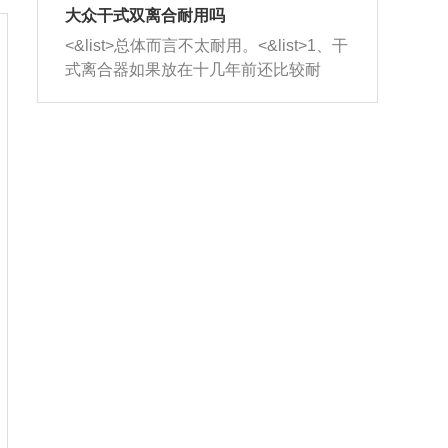
室，最后形成废气排出，就可以让三元
无法制作，需要将车辆送到修理厂或4s
造成烧机油。<&list>3、机油粘度。使用
大众干式双离合耐用吗
催化器得到清洗，排气管堵塞的情况就
店；<&list>2.车辆半轴套管防尘罩破
机油粘度过小的话，同样会有烧机油现
<&list>总体而言不太耐用。<&list>1、干
能够得到解决。
裂，破裂后会出现漏油现象，使半轴磨
象，机油粘度过小具有很好的流动性，
式离合器如果放在十几年前还比较耐
损严重，磨损的半轴容易损坏，产生异
容易窜入到气缸内，参与燃烧。<&list>
用，但是由于现在的汽车发动机动力输
响；<&list>3.稳定器的转向胶套和球头
4、机油量。机油量过多，机油压力过
出越来越高，使得干式离合器散热不足
老化，一般是使用时间过长造成的。解
大，会将部分机油压入气缸内，也会出
的缺陷也逐渐暴露出来。<&list>2、由于
决方法是更换新的质量好的转向橡胶套
现烧机油。<&list>5、机油滤清器堵塞：
干式双离合的工作环境暴露在空气中，
和球头。
会导致进气不畅，使进气压力下降，形
而离合器的散热也是通离合器罩上面的
成负压，使机油在负压的情况下吸入燃
几个小孔来进行散热。但是在行驶过程
烧室引起烧机油。<&list>6、正时齿轮或
中变速箱需要换挡，就不得不使得离合
链条磨损：正时齿轮或链条的磨损会引
器频繁工作。<&list>3、长时间的低速行
起气阀和曲轴的正时不同步。由于轮齿
驶以及过于频繁的启停，导致离合器的
或链条磨损产生的过量侧隙，使得发动
温度不断升高，而低速行驶时空气流动
机的调节无法实现：前一圈的正时和下
效率不高，无法将离合器中的热量有效
一圈可能就不一样。当气阀和活塞的运
的带走，导致离合器内部的温度不断升
动不同步时，会造成过大的机油消耗。
高，加速离合器的磨损。
解决方法：更换正时齿轮或链条。<&list
>7、内垫圈、进风口破裂：新的发动机
设计中，经常采用各种由金属和其他材