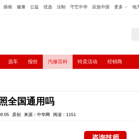
插画
健康
公益
优选
法制
守艺中华
应急中国
更多
地
选车
报价
汽修百科
特卖活动
经销商
照全国通用吗
8:05
原创
来源：中华网
阅读：1151
咨询技师