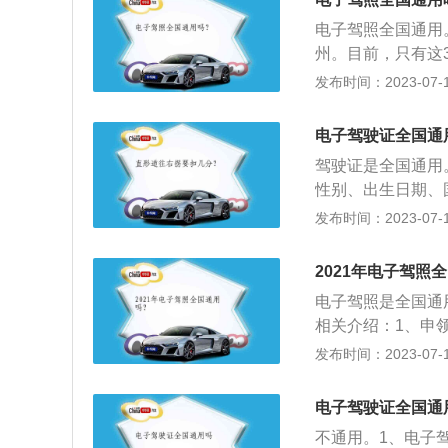
发许可驾驶某类机
电子驾照全国通用
州。目前，只有这
在试点基础上，下
发布时间：2023-07-17
实施时间：202
律效力。若遇到交
电子驾驶证全国通
的电子驾驶证可以
驾驶证是全国通用
交警不得以“未携
性别、出生日期、
管理所签注内容，
发布时间：2023-07-17
核发机关印章、档
的人员，经过学习
2021年电子驾照
发许可驾驶某类机
电子驾照是全国通
相关介绍：1、申领
取电子驾驶证，申
发布时间：2023-07-17
2、适用范围：电
登录“交管1212
电子驾驶证全国通
上已生成的电子驾
不通用。1、电子