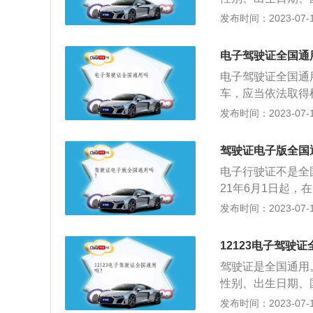
都是可以的。3、
管理所签注内容，
发布时间：2023-07-17
扣期间电子驾驶证
核发机关印章、档
或驾驶证有效期、
的人员，经过学习
子驾驶证。
电子驾驶证全国通
发许可驾驶某类机
电子驾驶证全国通
车，应当依法取得
大型客车、重型牵
发布时间：2023-07-17
自动挡汽车等。电
在没有带实体证件
驾驶证电子版全国
出示电子驾驶证办
电子行驶证不是全
理赔、租赁车辆或
21年6月1日起
的情况：1.电子
人提供在线亮证、
发布时间：2023-07-17
如需到窗口办理相
广。电子驾驶证的
须是车辆在本人名
驾驶人提供申领、
被依法扣留的，则
12123电子驾驶
统生成，动态显示
驾驶证是全国通用
实时查询、实时出
性别、出生日期、
一、安全可靠。
管理所签注内容，
发布时间：2023-07-17