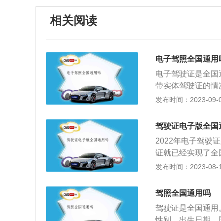
相关阅读
电子驾照全国通用
电子驾驶证是全国
带实体驾驶证的情
系统核实驾驶证合
发布时间：2023-09-07
进行罚款、扣车。电
日，江苏盐城交警
驾驶证电子版全国
非提倡和鼓励车友们
2022年电子驾驶
发布深化公安交管放
证就已经实现了全
日起，在天津、成
用，提前了不到一
发布时间：2023-08-18
线亮证亮码服务，
项:1、在使用电
所有的时候都可以
驾照全国通用吗
是上高速的时候。
驾驶证是全国通用
于本市区等固定区
性别、出生日期、