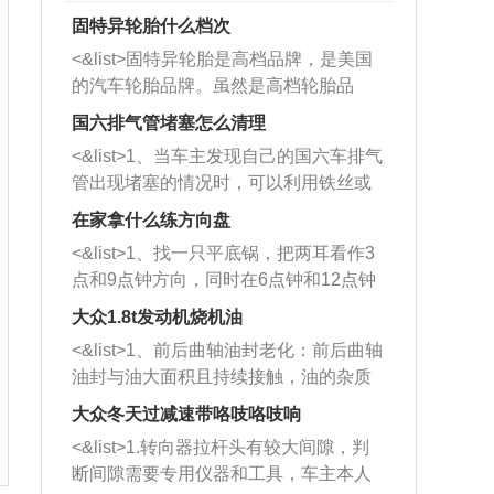
固特异轮胎什么档次
<&list>固特异轮胎是高档品牌，是美国
的汽车轮胎品牌。虽然是高档轮胎品
牌，但是中高低端的轮胎都有生产，这
国六排气管堵塞怎么清理
也是为了更好的开拓市场。
<&list>1、当车主发现自己的国六车排气
管出现堵塞的情况时，可以利用铁丝或
者是细棍，直接将杂物给取出来，如果
在家拿什么练方向盘
堵塞情况比较严重，也可以采取应急措
<&list>1、找一只平底锅，把两耳看作3
施。 <&list>2、直接利用木棍将所有的
点和9点钟方向，同时在6点钟和12点钟
杂物推到排气管里面的位置处，然后将
方向做一个标记。 <&list>2、双手握住
三元催化器拆解开，就可以将堵塞的东
大众1.8t发动机烧机油
平底锅两耳，然后往左打半圈、一圈、
西取出来。但如果是因为积碳过多引起
<&list>1、前后曲轴油封老化：前后曲轴
一圈半的练习，往右同样也要打相同的
的堵塞，就需要将三元催化器泡在草酸
油封与油大面积且持续接触，油的杂质
圈数。 <&list>3、最后强调要反复练
中进行清洗。 <&list>3、也可以利用清
和发动机内持续温度变化使其密封效果
习，这样就可以形成肌肉记忆，在真实
大众冬天过减速带咯吱咯吱响
洗剂对堵塞的情况得到解决，将清洗剂
逐渐减弱，导致渗油或漏油。<&list>2、
驾驶车辆时，不需要记忆也能打好方
放在燃油箱中，与燃油混合后，车辆启
<&list>1.转向器拉杆头有较大间隙，判
活塞间隙过大：积碳会使活塞环与缸体
向。
动时，就可以和汽油一起进入到燃烧
断间隙需要专用仪器和工具，车主本人
的间隙扩大，导致机油流入燃烧室中，