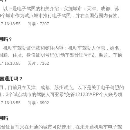
动车的法律凭证。
。以下是电子驾照的相关介绍：实施城市：天津、成都、苏
3个城市作为试点城市推行电子驾照，并在全国范围内有效。
半年再选择部分地方扩大试点，并于2022年在全国全面推广。
 16:18:55
阅读：7207
1年6月1日起。法律效力：电子驾驶证与纸质驾驶证具有同等的法
警执法检查驾驶证，试点城市车主可以出示电子驾照，申领到
用吗？
在没有驾照的时候证明驾驶人是有驾照、驾照是在有效期内。
。机动车驾驶证记载和签注内容：机动车驾驶人信息，姓名、
带驾驶证纸质有效证件”为由对其进行处罚。
国籍、住址、身份证明号码(机动车驾驶证号码)、照片。车辆
初次领证日期、准驾车型代号、有效期起始日期、有效期限、
 16:18:55
阅读：7162
案编号。驾驶证：机动车驾驶证是指依法允许学习驾驶机动车
，掌握交通法规知识和驾驶技术后，经管理部门考试合格，核
全国通用吗？
动车的法律凭证。
用，目前只在天津、成都、苏州试点。以下是关于电子驾照的
：3个试点城市的驾驶人可登录“交管12123”APP个人账号领
请时驾驶证应在有效期内，提交本人6个月内电子版证件照。
 16:18:55
阅读：6902
子驾驶证可适用于执法管理、公共服务等多个场景。驾驶人可
3”APP，实时查询、出示本人电子驾驶证，离线时也可使用APP
用吗
驶证。
驾驶证目前只在开通的城市可以使用，在未开通机动车电子驾