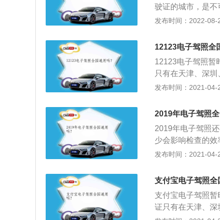
驶证的城市，是不
证，申请了电子驾
发布时间：2022-08-23
驶证已开通城市：
海、无锡、盐城、
12123电子驾照全
南宁、重庆、绵阳
12123电子驾
证试点实施后，在
只有在天津、深圳
2021年10月2
还是不能使用电子
发布时间：2021-04-28
性的12123电
照实行的地区并不
尽管仍未普及全国
以在外面开车，最
但伴随电子驾照的
2019年电子驾照
电子驾照，微信里
2019年电子驾
少会影响检查的效
有在天津、深圳、
发布时间：2021-04-28
是不能使用电子驾
照实行的地区并不
支付宝电子驾照全
以在外面开车，最
支付宝电子驾照暂
证只有在天津、深
区还是不能使用电