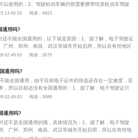
可以使用的；2、驾驶机动车辆仍然需要携带纸质机动车驾驶
驶证的地区行驶车辆，也需要携带机动车驾驶证原件。电子驾
 13:50:10
阅读：4823
成都、天津、苏州、北京、天津、石家庄、长春、大庆、上
泰州、宁波、嘉兴、南昌、济南、青岛、长沙、广州、深圳、
国通用吗?
、自贡、南充、贵阳、西安、银川、昆明。据了解，电子驾驶
照暂时还不能全国通用的，以下就是原因：1、据了解，电子驾驶证
便民利民方面取得不错的成果。为了进一步深化放管服改革，
、广州、郑州、南昌、武汉等城市开始启用，所以在有些地区
0日起，驾驶证电子在下面110个城市错峰应用推广。不仅全国统一
驾照开车的；2、电子驾照本来就是部分试用期。现在电子驾
 02:49:03
阅读：3575
子驾照之外，微信、支付宝在之前也有推出对应的电子驾照功能，
多，并且只是一些大城市的主城区是可以偶尔用下的；3、所
。尽管支付宝电子驾照的局限还比较大，只可以在当地使用。
好还是带上纸质的驾驶证和行驶证，以免受到处罚。
普及推广，全国统一性支持也不会很远。不仅支付宝可以申领
全国通用吗?
面也能够用相近的方法领到微信电子驾照。
照还不能全国通用，由于目前电子证件的筛选还存在一定难度，至
率，所以目前还没有全国通用的：1、据了解，电子驾驶证只
广州、郑州、南昌、武汉等城市开始启用，所以在有些地区还
 02:49:03
阅读：3089
照开车的；2、电子驾照本来就是部分地区试用。现在电子驾
多，并且只是一些大城市的主城区是可以偶尔用下的；3、所
国通用吗?
好还是带上纸质的驾驶证和行驶证，以免受到处罚。
时还不是全国通用的哦，具体情况为：1、据了解，电子驾驶
圳、广州、郑州、南昌、武汉等城市开始启用，所以在有些地
子驾照开车的；2、电子驾照本来就是部分地区试用。现在电