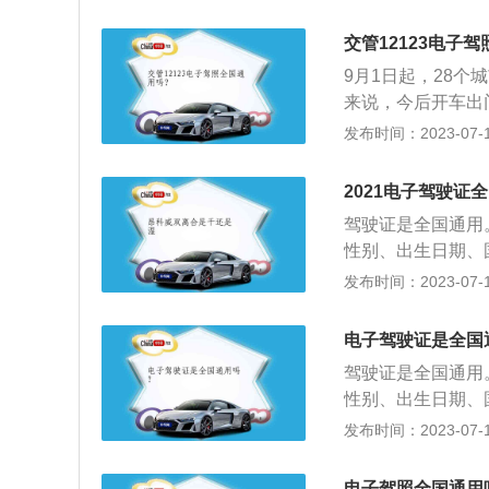
核发机关印章、档
的人员，经过学习
交管12123电子
发许可驾驶某类机
9月1日起，28
来说，今后开车出
还是支持电子驾驶
发布时间：2023-07-17
证。试点城市：这
锡、苏州、盐城、
2021电子驾驶证
南宁、重庆、成都
驾驶证是全国通用
组成：电子驾驶证
性别、出生日期、
息、电子证生成时
管理所签注内容，
发布时间：2023-07-17
驶人住址、发证机
核发机关印章、档
的人员，经过学习
电子驾驶证是全国
发许可驾驶某类机
驾驶证是全国通用
性别、出生日期、
管理所签注内容，
发布时间：2023-07-17
核发机关印章、档
的人员，经过学习
电子驾照全国通用