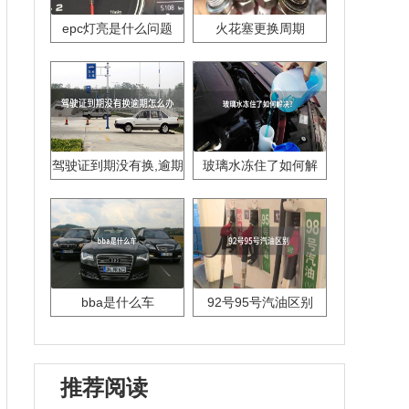
epc灯亮是什么问题
火花塞更换周期
驾驶证到期没有换,逾期
玻璃水冻住了如何解
怎么办??
决？
bba是什么车
92号95号汽油区别
推荐阅读