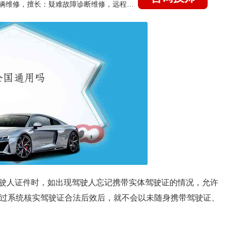
国家认证的汽车维修技师，15年德美日等各系车辆维修，擅长：疑难故障诊断维修，远程维修技术指导
驶人证件时，如出现驾驶人忘记携带实体驾驶证的情况，允许
经过系统核实驾驶证合法后效后，就不会以未随身携带驾驶证、