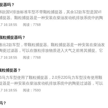
、铑、钯，柴油发动机排出的含有炭粒的黑烟，通过专门的管
捕捉器吗？
微粒捕集器，经过其内部密集设置的袋式过滤器，将炭烟微粒
有6款国V排放标准车型不带颗粒捕捉器，其余12款车型是国VI
制成的过滤器上；当微粒的吸附量达到一定程度后，尾端的燃
捕捉器。颗粒捕捉器是一种安装在柴油发动机排放系统中的陶
，将吸附在上面的炭烟微粒烧掉，变成对人体无害的二氧化碳
微粒排放物质进入大气之前将其捕捉。它能够减少柴油发动机
 16:18:55
阅读：7768
款大众途岳280是否带颗粒捕捉器，可以通过以下3个方法：查看
0%以上，捕捉到的微粒排放物质随后在车辆运转过程中燃烧殆
册》和《车主用户使用手册》，看是否有颗粒捕捉器功能。另
工作原理：柴油微粒过滤器喷涂上金属铂、铑、钯，柴油发动
看上说明书的故障码，看看是否有“颗粒捕捉器”故障灯标识；
有颗粒捕捉器吗？
的黑烟，通过专门的管道进入发动机尾气微粒捕集器，经过其
识，如果机油盖上明确已经写出来0W-20级机油，那说明装有
0共推出2款车型，带颗粒捕捉器。颗粒捕捉器是一种安装在柴油发
式过滤器，将炭烟微粒吸附在金属纤维毡制成的过滤器上；当
三元催化器后面排气管上是否还有一节圆柱形部位，如果有，
陶瓷过滤器，可以在微粒排放物质进入大气之前将其捕捉。它
一定程度后，尾端的燃烧器自动点火燃烧，将吸附在上面的炭
。
机所产生的烟灰达90%以上，捕捉到的微粒排放物质随后在车
 16:18:55
阅读：7768
对人体无害的二氧化碳排出。查看2020款途岳汽车是否带颗粒
殆尽。颗粒捕捉器的工作原理：柴油微粒过滤器喷涂上金属
以下3个方法：查看《车主用户保养手册》和《车主用户使用
发动机排出的含有炭粒的黑烟，通过专门的管道进入发动机尾
颗粒捕捉器功能。另外，还可以仔细查看上说明书的故障码，
颗粒捕捉器？
过其内部密集设置的袋式过滤器，将炭烟微粒吸附在金属纤维
捕捉器”故障灯标识；查看机油盖上方标识，如果机油盖上明确
186马力车型使用了颗粒捕捉器，2.0升220马力车型没有使用颗
；当微粒的吸附量达到一定程度后，尾端的燃烧器自动点火燃
20级机油，那说明装有颗粒物捕捉器；看三元催化器后面排气管
捉器是一种安装在柴油发动机排放系统中的陶瓷过滤器，可以
的炭烟微粒烧掉，变成对人体无害的二氧化碳排出。查看2021
柱形部位，如果有，那就是颗粒捕捉器。
入大气之前将其捕捉。它能够减少柴油发动机所产生的烟灰达
 16:18:55
阅读：7593
车是否带颗粒捕捉器，可以通过以下3个方法：查看《车主用户保
到的微粒排放物质随后在车辆运转过程中燃烧殆尽。颗粒捕捉器
用户使用手册》，看是否有颗粒捕捉器功能。另外，还可以仔
微粒过滤器喷涂上金属铂、铑、钯，柴油发动机排出的含有炭
故障码，看看是否有“颗粒捕捉器”故障灯标识；查看机油盖上
吗？
门的管道进入发动机尾气微粒捕集器，经过其内部密集设置的