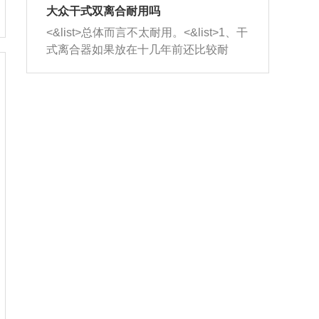
室，最后形成废气排出，就可以让三元
无法制作，需要将车辆送到修理厂或4s
造成烧机油。<&list>3、机油粘度。使用
大众干式双离合耐用吗
催化器得到清洗，排气管堵塞的情况就
店；<&list>2.车辆半轴套管防尘罩破
机油粘度过小的话，同样会有烧机油现
<&list>总体而言不太耐用。<&list>1、干
能够得到解决。
裂，破裂后会出现漏油现象，使半轴磨
象，机油粘度过小具有很好的流动性，
式离合器如果放在十几年前还比较耐
损严重，磨损的半轴容易损坏，产生异
容易窜入到气缸内，参与燃烧。<&list>
用，但是由于现在的汽车发动机动力输
响；<&list>3.稳定器的转向胶套和球头
4、机油量。机油量过多，机油压力过
出越来越高，使得干式离合器散热不足
老化，一般是使用时间过长造成的。解
大，会将部分机油压入气缸内，也会出
的缺陷也逐渐暴露出来。<&list>2、由于
决方法是更换新的质量好的转向橡胶套
现烧机油。<&list>5、机油滤清器堵塞：
干式双离合的工作环境暴露在空气中，
和球头。
会导致进气不畅，使进气压力下降，形
而离合器的散热也是通离合器罩上面的
成负压，使机油在负压的情况下吸入燃
几个小孔来进行散热。但是在行驶过程
烧室引起烧机油。<&list>6、正时齿轮或
中变速箱需要换挡，就不得不使得离合
链条磨损：正时齿轮或链条的磨损会引
器频繁工作。<&list>3、长时间的低速行
起气阀和曲轴的正时不同步。由于轮齿
驶以及过于频繁的启停，导致离合器的
或链条磨损产生的过量侧隙，使得发动
温度不断升高，而低速行驶时空气流动
机的调节无法实现：前一圈的正时和下
效率不高，无法将离合器中的热量有效
一圈可能就不一样。当气阀和活塞的运
的带走，导致离合器内部的温度不断升
动不同步时，会造成过大的机油消耗。
高，加速离合器的磨损。
解决方法：更换正时齿轮或链条。<&list
>7、内垫圈、进风口破裂：新的发动机
设计中，经常采用各种由金属和其他材