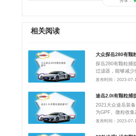
分享：
相关阅读
大众探岳280有颗
探岳280有颗粒
过滤器，能够减少
280车主是反馈
发布时间：2023-07-17
效的表现。颗粒捕捉器，
察底盘，或者将车
途岳2.0t有颗粒
捉器和三元催化外
2021大众途岳装
道中放入了一个滤
为GPF。微粒收
在特定情况下将颗
周知，汽车尾气中
发布时间：2023-07-17
而颗粒捕捉器的诞
行处理，它可以有
虑到堵塞这个问题
虑了堵塞问题。因