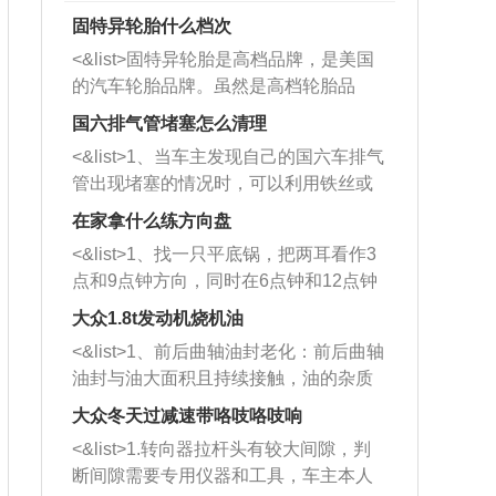
固特异轮胎什么档次
<&list>固特异轮胎是高档品牌，是美国
的汽车轮胎品牌。虽然是高档轮胎品
牌，但是中高低端的轮胎都有生产，这
国六排气管堵塞怎么清理
也是为了更好的开拓市场。
<&list>1、当车主发现自己的国六车排气
管出现堵塞的情况时，可以利用铁丝或
者是细棍，直接将杂物给取出来，如果
在家拿什么练方向盘
堵塞情况比较严重，也可以采取应急措
<&list>1、找一只平底锅，把两耳看作3
施。 <&list>2、直接利用木棍将所有的
点和9点钟方向，同时在6点钟和12点钟
杂物推到排气管里面的位置处，然后将
方向做一个标记。 <&list>2、双手握住
三元催化器拆解开，就可以将堵塞的东
大众1.8t发动机烧机油
平底锅两耳，然后往左打半圈、一圈、
西取出来。但如果是因为积碳过多引起
<&list>1、前后曲轴油封老化：前后曲轴
一圈半的练习，往右同样也要打相同的
的堵塞，就需要将三元催化器泡在草酸
油封与油大面积且持续接触，油的杂质
圈数。 <&list>3、最后强调要反复练
中进行清洗。 <&list>3、也可以利用清
和发动机内持续温度变化使其密封效果
习，这样就可以形成肌肉记忆，在真实
大众冬天过减速带咯吱咯吱响
洗剂对堵塞的情况得到解决，将清洗剂
逐渐减弱，导致渗油或漏油。<&list>2、
驾驶车辆时，不需要记忆也能打好方
放在燃油箱中，与燃油混合后，车辆启
<&list>1.转向器拉杆头有较大间隙，判
活塞间隙过大：积碳会使活塞环与缸体
向。
动时，就可以和汽油一起进入到燃烧
断间隙需要专用仪器和工具，车主本人
的间隙扩大，导致机油流入燃烧室中，