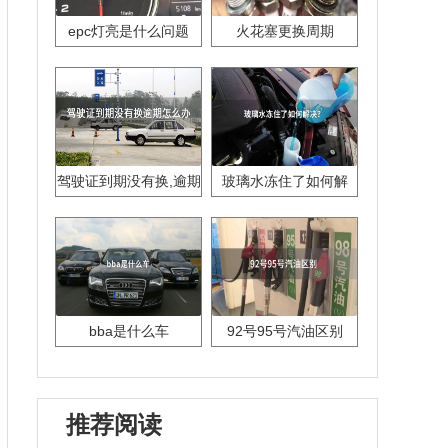
epc灯亮是什么问题
火花塞更换周期
驾驶证到期没有换,逾期
玻璃水冻住了如何解
怎么办??
决？
bba是什么车
92号95号汽油区别
推荐阅读