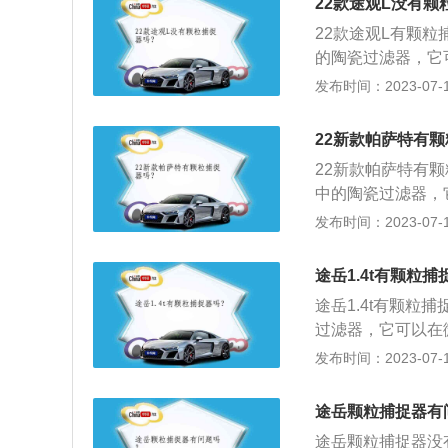
捉器必须将堆积到
22款途观L没有颗
的颗粒堆积到一定
器才能循环正常工
22款途观L有颗
的“再生”过程。
先改变驾驶习惯，
的陶瓷过滤器，它
油、定期更换空气
气中的微小颗粒物
发布时间：2023-07-17
拆了颗粒捕捉器。
环工作。柴油颗粒
的。并且拆除颗粒
物，然后再对捕集
22新款帕萨特有
在DPF长期工作
22新款帕萨特有
动机性能下降，所
中的陶瓷过滤器，
器堵塞会减少车辆
尾气中的微小颗粒
发布时间：2023-07-17
少柴油发动机的动
循环工作。柴油颗
减弱。
粒物，然后再对捕
途岳1.4t有颗粒捕
指在DPF长期工
途岳1.4t有颗
发动机性能下降，
过滤器，它可以在
捉器堵塞会减少车
粒捕捉器能够减少
发布时间：2023-07-17
减少柴油发动机的
随后在车辆运转过
性减弱。
属铂、铑、钯，柴
途岳颗粒捕捉器有
尾气微粒捕集器，
途岳颗粒捕捉器没