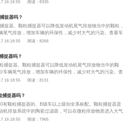
机所产生的烟灰达90%以上，捕捉到的尾气微粒排放物质随后
 16:18:55
阅读：8335
燃烧殆尽。颗粒捕捉器的原理是柴油微粒过滤器喷涂上金属
发动机排出的含有炭粒的黑烟，通过专门的管道进入发动机尾
粒捕捉器吗？
过其内部密集设置的袋式过滤器，将炭烟微粒吸附在金属纤维
颗粒捕捉器。颗粒捕捉器可以降低发动机尾气排放物当中的颗粒，
；当微粒的吸附量达到一定程度后，尾端的燃烧器自动点火燃
辆尾气排放，增加车辆的环保性，减少对大气的污染。查看车
的炭烟微粒烧掉，变成对人体无害的二氧化碳排出。
器，可以通过以下3个方法：查看《车主用户保养手册》和
 16:18:55
阅读：8266
册》，看是否有颗粒捕捉器功能。另外，还可以仔细查看上说
看是否有“颗粒捕捉器”故障灯标识。查看机油盖上方标识，如
粒捕捉器吗？
经写出来0W-20级机油，那说明装有颗粒物捕捉器。看三元催
颗粒捕捉器。颗粒捕捉器可以降低发动机尾气排放物当中的颗
是否还有一节圆柱形部位，如果有，那就是颗粒捕捉器。 颗粒
少车辆尾气排放，增加车辆的环保性，减少对大气的污染。查
捕捉器在三元催化器的后方，消音器的前方，被前后氧传感器
捕捉器，可以通过以下3个方法：查看《车主用户保养手册》
 16:18:55
阅读：8131
手册》，看是否有颗粒捕捉器功能。另外，还可以仔细查看上
看看是否有“颗粒捕捉器”故障灯标识。查看机油盖上方标识，
颗粒捕捉器吗？
已经写出来0W-20级机油，那说明装有颗粒物捕捉器。看三元
280有颗粒捕捉器的。B级车以上级别全系标配。颗粒捕捉器是
上是否还有一节圆柱形部位，如果有，那就是颗粒捕捉器。 颗
动机排放系统中的陶瓷过滤器，可以在微粒排放物质进入大气
粒捕捉器在三元催化器的后方，消音器的前方，被前后氧传感
能够减少柴油发动机所产生的烟灰达90%以上，捕捉到的微粒
 16:18:55
阅读：7965
辆运转过程中燃烧殆尽。颗粒捕捉器的工作原理：柴油微粒过