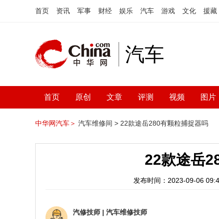
首页
资讯
军事
财经
娱乐
汽车
游戏
文化
援藏
汽车
首页
原创
文章
评测
视频
图片
中华网汽车＞
汽车维修间 >
22款途岳280有颗粒捕捉器吗
22款途岳
发布时间：2023-09-06 09:4
汽修技师
|
汽车维修技师