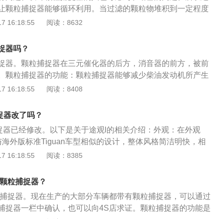
上；当微粒的吸附量达到一定程度后，尾端的燃烧器自动点火
让颗粒捕捉器能够循环利用。当过滤的颗粒物堆积到一定程度
面的炭烟微粒烧掉，变成对人体无害的二氧化碳排出。
自动点火将它们燃烧排出，这就是颗粒捕捉器“再生”过程。以
 16:18:55
阅读：8632
粒捕捉器的功能：现在国六的车型为了满足严苛的排放标准，
捕捉器。颗粒捕捉器能有效过滤尾气中的微小颗粒物，对于环
捉器吗？
很有好处。柴油车型需要定期清理颗粒捕捉器，汽油车则不需
捉器。颗粒捕捉器在三元催化器的后方，消音器的前方，被前
粒捕捉器捕获烟尘颗粒后在排气温度高时燃烧该颗粒，通过控
。颗粒捕捉器的功能：颗粒捕捉器能够减少柴油发动机所产生
内喷油辅助提高颗粒捕集器内的温度，使碳颗粒与氧气反应燃
上，捕捉到的微粒排放物质随后在车辆运转过程中燃烧殆尽。颗
 16:18:55
阅读：8408
粒可以通过高温完全燃烧而再生循环。如果没有颗粒捕捉器这
柴油微粒过滤器喷涂上金属铂、铑、钯，柴油发动机排出的含
放到大气中，对空气造成污染。
过专门的管道进入发动机尾气微粒捕集器，经过其内部密集设
捉器改了吗？
将炭烟微粒吸附在金属纤维毡制成的过滤器上；当微粒的吸附
捕捉器已经修改。以下是关于途观l的相关介绍：外观：在外观
，尾端的燃烧器自动点火燃烧，将吸附在上面的炭烟微粒烧
海外版标准Tiguan车型相似的设计，整体风格简洁明快，相
害的二氧化碳排出。
加了一些镀铬装饰件，同时C柱造型有所变化。途观L其长宽高
 16:18:55
阅读：8385
39/1673mm，轴距达2791mm。动力：途观LPHEV即上汽大众途
力版，整体造型和途观L基本一致，细节处有所区别，全新设计
有颗粒捕捉器？
色PHEV徽标，C型LED日间行车灯为插混版专属。
颗粒捕捉器。现在生产的大部分车辆都带有颗粒捕捉器，可以通过
捕捉器一栏中确认，也可以向4S店求证。颗粒捕捉器的功能是