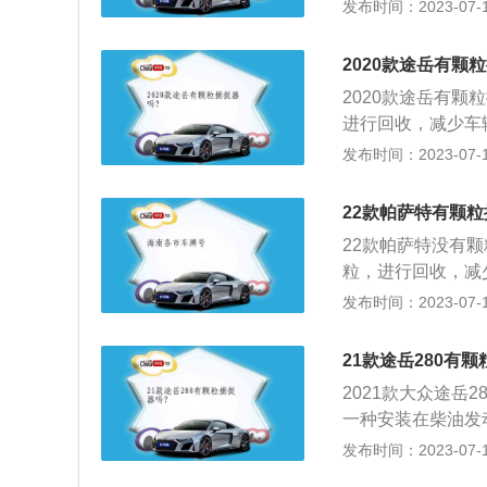
能够减少柴油发动
发布时间：2023-07-17
在车辆运转过程中
铂、铑、钯，柴油
2020款途岳有颗
气微粒捕集器，经
2020款途岳有
毡制成的过滤器上
进行回收，减少车
烧，将吸附在上面
辆是否带颗粒捕捉
发布时间：2023-07-17
《车主用户使用手
明书的故障码，看
22款帕萨特有颗
果机油盖上明确已
22款帕萨特没有
化器后面排气管上
粒，进行回收，减
捕捉器位置：颗粒
看车辆是否带颗粒
发布时间：2023-07-17
包围着。
和《车主用户使用
说明书的故障码，
21款途岳280有
如果机油盖上明确
2021款大众途岳
催化器后面排气管
一种安装在柴油发
粒捕捉器位置：颗
之前将其捕捉。它
发布时间：2023-07-17
器包围着。
排放物质随后在车