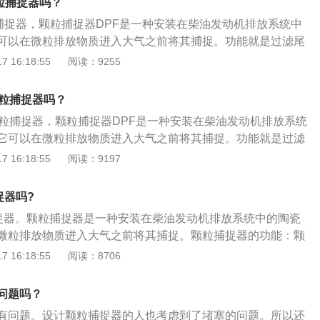
一定程度的颗粒物，点火燃烧掉，然后排出去。这样颗粒捕捉
粒捕捉器吗？
程度时，颗粒捕捉器将自动点燃并将其烧尽，这是颗粒捕捉器
作。颗粒捕捉器堵塞会导致油耗成倍增加。车主能做的，唯有
粒捕捉器，颗粒捕捉器DPF是一种安装在柴油发动机排放系统中
颗粒捕捉器堵塞将导致燃油消耗量加倍。
增加高速行驶路况。除此之外，使用低灰分机油、高标号燃
可以在微粒排放物质进入大气之前将其捕捉。功能就是过滤尾
滤芯也能有效降低颗粒捕抓器堵塞的情况。车主指南不建议你
，在达到一定存量时，会自动燃烧捕捉的颗粒物，进而达到循
 16:18:55
阅读：9255
因为拆了颗粒捕捉器，汽车在后续的年检中肯定是无法通过
捕捉器可以有效地减少微粒物的排放，它先捕集废气中的微粒
捕捉器也有可能损坏汽车电路等问题。
的微粒进行氧化，使颗粒捕捉器再生。所谓过滤器的再生是指
颗粒捕捉器吗？
中，捕捉器里的颗粒物逐渐增加会引起发动机背压升高，导致发
颗粒捕捉器，颗粒捕捉器DPF是一种安装在柴油发动机排放系统
以要定期除去沉积的颗粒物，恢复DPF的过滤性能。颗粒捕捉
它可以在微粒排放物质进入大气之前将其捕捉。功能就是过滤
动力。一部分车系假如探测到颗粒捕捉器堵塞，那么会自行减
物，在达到一定存量时，会自动燃烧捕捉的颗粒物，进而达到
 16:18:55
阅读：9197
力輸出。与此同时很大的排气摩擦阻力也会造成车辆动力特性
粒捕捉器可以有效地减少微粒物的排放，它先捕集废气中的微
集的微粒进行氧化，使颗粒捕捉器再生。所谓过滤器的再生是
捉器吗?
作中，捕捉器里的颗粒物逐渐增加会引起发动机背压升高，导致
粒捕捉器。颗粒捕捉器是一种安装在柴油发动机排放系统中的陶瓷
所以要定期除去沉积的颗粒物，恢复DPF的过滤性能。颗粒捕
微粒排放物质进入大气之前将其捕捉。颗粒捕捉器的功能：颗
辆动力。一部分车系假如探测到颗粒捕捉器堵塞，那么会自行
柴油发动机所产生的烟灰达90%以上，捕捉到的微粒排放物质
 16:18:55
阅读：8706
动力輸出。与此同时很大的排气摩擦阻力也会造成车辆动力特
程中燃烧殆尽。颗粒捕捉器的原理：柴油微粒过滤器喷涂上金
油发动机排出的含有炭粒的黑烟，通过专门的管道进入发动机
问题吗？
经过其内部密集设置的袋式过滤器，将炭烟微粒吸附在金属纤
有问题。设计颗粒捕捉器的人也考虑到了堵塞的问题。所以还