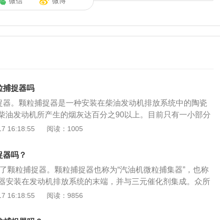
微信
微博
粒捕捉器吗
捕捉器。颗粒捕捉器是一种安装在柴油发动机排放系统中的陶瓷
柴油发动机所产生的烟灰达百分之90以上。目前只有一小部分
颗粒捕捉器堵塞，同时伴随有油耗升高、动力下降、自动启停失
 16:18:55
阅读：1005
英文全称GasolineParticulateFilter，简称GPF。趴下观
辆升起，你可能一时间找不到颗粒捕捉器的身影。因为颗粒捕
捕捉器吗？
形基本相似，并且都是在排气末端。颗粒捕捉器就像在一个管
备了颗粒捕捉器。颗粒捕捉器也称为“汽油机微粒捕集器”，也称
芯，会过滤到尾气中的颗粒物。不仅如此，颗粒捕捉器还可以
集器安装在发动机排放系统的末端，并与三元催化剂集成。众所
粒发生反应氧化燃烧。汽车尾气是空气污染的主要来源之一，
含有一种叫做微粒的有害物质。因此，颗粒捕捉器就是对其进
 16:18:55
阅读：9856
生，是控制尾气排放的环保措施之一。颗粒捕捉器并非没有考
效地过滤汽车尾气中的细小颗粒物。颗粒捕捉器的设计者也考
，一开始它是可以通过再生来避免堵塞的。要想再生，颗粒捕
此，还设计了自再生装置，以使颗粒捕捉器可回收。当过滤后