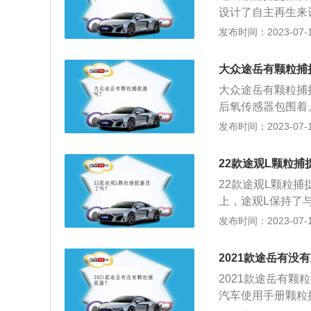
维毡制成的过滤器
设计了自主再生来
燃烧，将吸附在上
时，颗粒捕捉器会
发布时间：2023-07-17
下是相关介绍：颗
基本都搭载了颗粒
大众途岳有颗粒捕
境和机动车而言都
大众途岳有颗粒捕
要。工作原理：颗
后氧传感器包围着
制进气和发动机缸
的烟灰达90%以
发布时间：2023-07-17
烧，从而使烟尘颗
粒捕捉器的原理：
些颗粒物会直接排
有炭粒的黑烟，通
22款途观L颗粒捕
置的袋式过滤器，
22款途观L颗粒
量达到一定程度后
上，途观L保持了与
掉，变成对人体无
比标准轴距车型增
发布时间：2023-07-17
分别为4712/18
观L插电式混合动
2021款途岳有没
的上格栅内镶嵌蓝
2021款途岳有
汽车使用手册颗粒