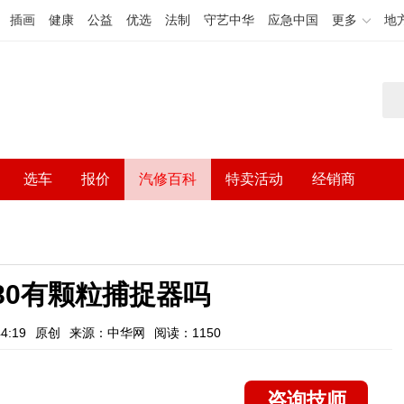
插画
健康
公益
优选
法制
守艺中华
应急中国
更多
地
选车
报价
汽修百科
特卖活动
经销商
280有颗粒捕捉器吗
4:19
原创
来源：中华网
阅读：1150
咨询技师