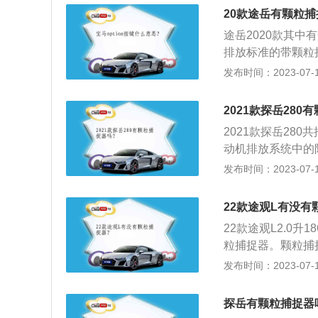
滤器喷涂上金属铂
20款途岳有颗粒
道进入发动机尾气
途岳2020款其中
吸附在金属纤维毡
排放标准的带颗粒
烧器自动点火燃烧
瓷过滤器，可以在
发布时间：2023-07-17
排出。查看2021
所产生的烟灰达9
《车主用户保养手
尽。颗粒捕捉器的
外，还可以仔细查
2021款探岳280
机排出的含有炭粒
查看机油盖上方标
2021款探岳28
内部密集设置的袋
颗粒物捕捉器；看
动机排放系统中的
微粒的吸附量达到
那就是颗粒捕捉器
能够减少柴油发动
发布时间：2023-07-17
烟微粒烧掉，变成
辆运转过程中燃烧
捕捉器，可以通过
铂、铑、钯，柴油
手册》，看是否有
22款途观L有没有
气微粒捕集器，经
看看是否有“颗粒
22款途观L2.0升
毡制成的过滤器上
已经写出来0W-
粒捕捉器。颗粒捕
烧，将吸附在上面
上是否还有一节圆
在微粒排放物质进
发布时间：2023-07-17
款探岳280汽车
90%以上，捕捉
养手册》和《车主
的工作原理：柴油
细查看上说明书的
探岳有颗粒捕捉器
粒的黑烟，通过专