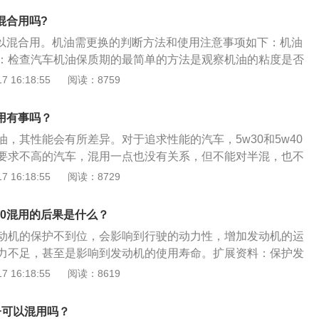
择：自然吸气引擎对机油品质要求较为一般，可以采用矿物油
以混合用吗?
果车主预算多，可采用全合成机油。涡轮增压发动机相对自吸
不可以混合用。机油需更换的判断方法和使用注意事项如下：机油
结构更紧密，运作环境更苛刻，对机油性能要求更高，需要流
：检查汽车机油保质期的最简单的方法是观察机油的粘度是否
最好采用全合成机油。品牌的选择：对于润滑油品牌的选择，
气味是否变淡、观察机油的颜色是否发生变化。其中，在观察
 16:18:55
阅读：8759
，可选择美孚润滑油；在意机油对发动机的清洁能力，推荐使
候，要注意机油内添加剂的变化。另外还可以通过滤纸或电子
强油膜韧性的润滑油，便可以选择嘉实多。比如涡轮增压式引
油保质期是否已过。机油使用注意事项：选择机油应根据发动
转时容易产生，因此可选具有强清洁能力的壳牌机油。
合用有事吗？
，要选择与发动机匹配的机油，不同品牌的机油不可以混加，
，其性能会有所差异。对于追求性能的汽车，5w30和5w40
多级油具有节省、寿命长、高效等优点，能够对发动机起到较
要求不高的汽车，混用一点也没有关系，但不能对半混，也不
量应略低于机油尺上的刻度，不要加的过满。
直接替用。如果使用5w40的发动机，加注的是5w30，有可
 16:18:55
阅读：8729
机油的情况。因此，不是紧急情况不要混加，对发动机可能造
30和5w40区别：5w30和5w40表示的是机油的粘度，属于冬
w30混用的后果是什么？
文冬天的缩写，w前面的数字代表低温粘度，数字越小，其低温
动机的保护不到位，会影响到行驶的动力性，增加发动机的运
动性越好，适用的最低气温越低；w后面的数字代表的是机油
力不足，甚至是影响到发动机的使用寿命。扩展资料：保护发
的粘度，数字越大，粘度越大，在高温下的保护性能越好。车型
加不同品牌、不同型号的机油。当要使用另一个品牌、型号的
 16:18:55
阅读：8619
商的发动机技术要求不同，对机油油品粘度的要求也不相同，
油箱里的油放干净，让机油能更好地发挥其作用，可以更好地
20、30粘度值的机油，SAE0W-20、5W-30；美系车型推荐
其使用寿命。发动机的机油：目前市面上发动机的机油有三
油，SAE5W-30；欧车型推荐使用40粘度值的机油，SAE5W-
子可以混用吗？