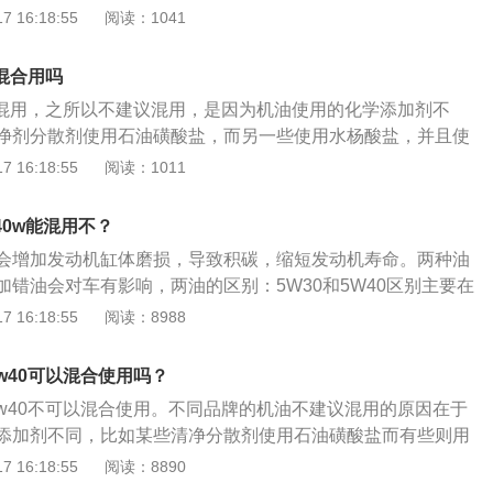
使用的初级油和添加剂等都可能不相同。如果混合使用，可能
 16:18:55
阅读：1041
较小，用低粘度机油可提高燃油经济性，且可以使引擎展示出
应，导致机油快速变质或出现沉淀物，这可能给发动机造成致
吸气引擎对机油品质要求较为一般，可使用矿物油、半合成
的机油混用可能出现的后果：1、出现浑浊：现如今，你可以
话，可使用全合成机油。涡轮增压发动机相对自吸式来说，其
以混合用吗
的分散清净剂用的都是磺酸盐，只有极少数的机油所用的分散
，运作环境更苛刻，使用的机油性能需要更好，须要流动性更
不能混用，之所以不建议混用，是因为机油使用的化学添加剂不
，一定要注意这两个盐安是一定不可以同时使用的，一旦这两
好是全合成机油。粘度等级的选择，一般冬天，许多地区使用
净剂分散剂使用石油磺酸盐，而另一些使用水杨酸盐，并且使
了，就一定会出现分层情况、浑浊情况、清洁能力劣化情况等
而北方的部分地区（如哈尔滨）则最好使用0W，具有更好的低
酸盐。不同的机油混合后会不一样，会导致分层混合，降低发
 16:18:55
阅读：1011
：再把不同的机油混着用的情况下，极易造成汽车排汽系统的
当地的环境条件。机油的高温粘度值，一般采用的是20，但如
甚至会产生酸碱化合物，降低润滑性能，造成发动机磨损，自
使汽车冒烟，可能造成汽车在行驶的过程中冒黑烟或者蓝烟的
路段、车辆较为老旧的、是重载车辆长途运输等情况，可以适
质要求一般，矿物油和半合成油都可以。如果预算较大，可以
不同种类的机油及易产生化学方面的反应，这就导致了汽油会
40w能混用不？
例如采用0W30机油。选择机油品牌，侧重于机油的长效性，
涡轮增压发动机与自吸发动机相比，发动机结构更紧凑，工作
，这样的话，排气管道就会冒蓝烟。这种情况还可以导致气缸
；在意机油对发动机的清洁能力，推荐使用壳牌机油；需要强
会增加发动机缸体磨损，导致积碳，缩短发动机寿命。两种油
油性能要求更高，需要流动性更好的机油，所以最好使用全合
产生冒黑烟的情况。3、产生油泥：把不同种类的机油混用大
，建议采用嘉实多。比如涡轮增压式引擎，在高速运转时容易
加错油会对车有影响，两油的区别：5W30和5W40区别主要在
的情况，油泥的破坏力很强，它会把润滑油的散热效果大大降
使用拥有强清洁能力的壳牌全合成机油。
是5W，耐低温性能相同，30和40的代表机油粘粘度值，数值
 16:18:55
阅读：8988
温升高，导致一系列的故障问题。4、加速磨损：如果把不同
不能单靠黏度去判断油品的好坏，最主要的是合适才是最好。
的抗磨性会被严重的破坏，油馍将会损坏，活塞与缸壁非常容
会导致油耗偏高、油门加重、动力不足或是发动机抖动、噪音
5w40可以混合使用吗？
，磨损严重的时候，甚至还可能发生活塞环断裂的情况。
，更会损伤发动机元件，缩短发动机使用寿命。
5w40不可以混合使用。不同品牌的机油不建议混用的原因在于
添加剂不同，比如某些清净分散剂使用石油磺酸盐而有些则用
用丁二酸酯等材质，不同的机油混合之后会出现不能相同导致
 16:18:55
阅读：8890
机的清洁效果，甚至会产生酸碱化合物降低润滑性能造成发动