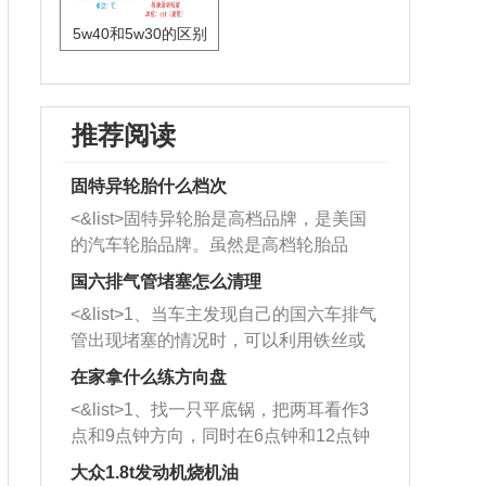
5w40和5w30的区别
推荐阅读
固特异轮胎什么档次
<&list>固特异轮胎是高档品牌，是美国
的汽车轮胎品牌。虽然是高档轮胎品
牌，但是中高低端的轮胎都有生产，这
国六排气管堵塞怎么清理
也是为了更好的开拓市场。
<&list>1、当车主发现自己的国六车排气
管出现堵塞的情况时，可以利用铁丝或
者是细棍，直接将杂物给取出来，如果
在家拿什么练方向盘
堵塞情况比较严重，也可以采取应急措
<&list>1、找一只平底锅，把两耳看作3
施。 <&list>2、直接利用木棍将所有的
点和9点钟方向，同时在6点钟和12点钟
杂物推到排气管里面的位置处，然后将
方向做一个标记。 <&list>2、双手握住
三元催化器拆解开，就可以将堵塞的东
大众1.8t发动机烧机油