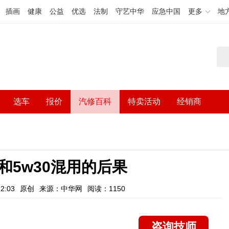
插画
健康
公益
优选
法制
守艺中华
应急中国
更多
地
选车
报价
汽修百科
特卖活动
经销商
0和5w30混用的后果
2:03
原创
来源：中华网
阅读：1150
咨询技师