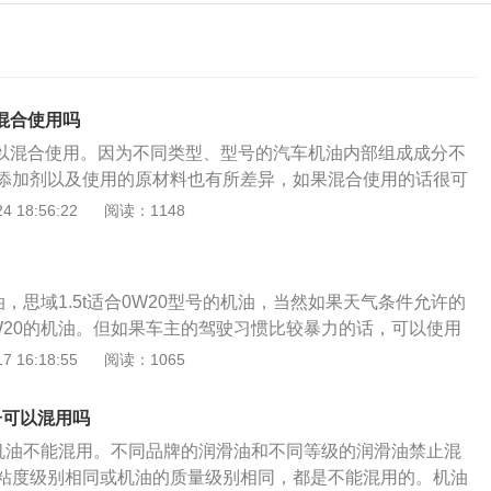
以混合使用吗
不可以混合使用。因为不同类型、型号的汽车机油内部组成成分不
添加剂以及使用的原材料也有所差异，如果混合使用的话很可
效果。所以说5w30和5w40的机油是不能混合使用的，因此
 18:56:22
阅读：1148
油的时候，一定要注意机油型号以免使用到不同型号的机油。
致以下情况出现：1、机油浑浊。不同品牌和不同型号的机油
应，出现浑浊的情况。此时使用会降低机油的润滑效果，还可
油，思域1.5t适合0W20型号的机油，当然如果天气条件允许的
零部件受损。2、发动机排气异常。不同品牌的机油混合后，
W20的机油。但如果车主的驾驶习惯比较暴力的话，可以使用
机油会进入到气缸内，导致排气冒烟异常。3、发动机产生油
如0W30或5W30型号的机油。思域1.5t适合0W20型号的机
 16:18:55
阅读：1065
油混合使用更容易产生油泥，使润滑油的散热效果降低。此时
条件允许的话，也可以使用5W20的机油。但如果车主的驾驶
的处于高温的工作状态，更容易导致故障的发生。同时，产生
，则建议车主使用高一级粘度的机油，如0W30或5W30型号的
塞滤清器和油道，导致流通不顺畅的情况发生。
子可以混用吗
较暴力驾驶的话，思域用5W30机油基本上没有什么后果，但
的机油不能混用。不同品牌的润滑油和不同等级的润滑油禁止混
，使用高一级粘度的5W30机油的话，影响也不会很大，可能
粘度级别相同或机油的质量级别相同，都是不能混用的。机油
机动力较弱一些。由于发动机的构造较为精密，其内部各零部