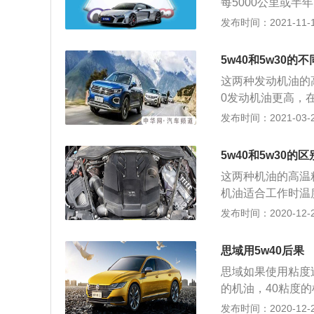
每5000公里或
可以增加密封性，
好者。可用进口大
发布时间：2021-11-10
法保护发动机，新
动机而言可能是全
且某些机油分散清
5w40和5w30的
起，则会发生分层
这两种发动机油的
也可能会引起异常
0发动机油更高，
便机油容易进入气
动性更好。假如所
发布时间：2021-03-24
未密封好，从而导
以在零下35摄氏
发动机油是发动机
5w40和5w30的区
洁，密封，缓冲，
这两种机油的高温粘
的各个部件表层形
机油适合工作时温
成摩擦。 假如发
发动机的血液，如
发布时间：2020-12-27
且也可能会影响到
动机内不仅起到润
到发动机受到损坏
动机运行时机油会
动机油是需要定期
思域用5w40后果
机内的各个部件直
热。 在平时用车
思域如果使用粘度
会加剧发动机的磨
都要将发动机油滤
的机油，40粘度
致命的。在平时用
如沒有发动机油滤
高，那在发动机运
发布时间：2020-12-26
滤芯一起更换掉。