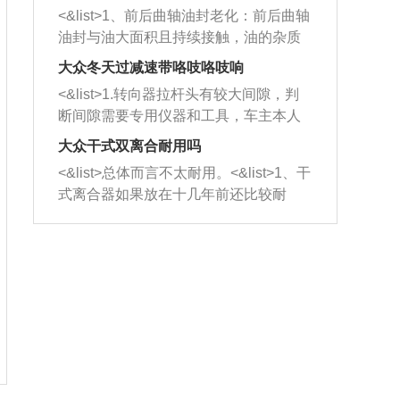
平底锅两耳，然后往左打半圈、一圈、
西取出来。但如果是因为积碳过多引起
<&list>1、前后曲轴油封老化：前后曲轴
一圈半的练习，往右同样也要打相同的
的堵塞，就需要将三元催化器泡在草酸
油封与油大面积且持续接触，油的杂质
圈数。 <&list>3、最后强调要反复练
中进行清洗。 <&list>3、也可以利用清
和发动机内持续温度变化使其密封效果
习，这样就可以形成肌肉记忆，在真实
大众冬天过减速带咯吱咯吱响
洗剂对堵塞的情况得到解决，将清洗剂
逐渐减弱，导致渗油或漏油。<&list>2、
驾驶车辆时，不需要记忆也能打好方
放在燃油箱中，与燃油混合后，车辆启
<&list>1.转向器拉杆头有较大间隙，判
活塞间隙过大：积碳会使活塞环与缸体
向。
动时，就可以和汽油一起进入到燃烧
断间隙需要专用仪器和工具，车主本人
的间隙扩大，导致机油流入燃烧室中，
室，最后形成废气排出，就可以让三元
无法制作，需要将车辆送到修理厂或4s
造成烧机油。<&list>3、机油粘度。使用
大众干式双离合耐用吗
催化器得到清洗，排气管堵塞的情况就
店；<&list>2.车辆半轴套管防尘罩破
机油粘度过小的话，同样会有烧机油现
<&list>总体而言不太耐用。<&list>1、干
能够得到解决。
裂，破裂后会出现漏油现象，使半轴磨
象，机油粘度过小具有很好的流动性，
式离合器如果放在十几年前还比较耐
损严重，磨损的半轴容易损坏，产生异
容易窜入到气缸内，参与燃烧。<&list>
用，但是由于现在的汽车发动机动力输
响；<&list>3.稳定器的转向胶套和球头
4、机油量。机油量过多，机油压力过
出越来越高，使得干式离合器散热不足
老化，一般是使用时间过长造成的。解
大，会将部分机油压入气缸内，也会出
的缺陷也逐渐暴露出来。<&list>2、由于
决方法是更换新的质量好的转向橡胶套
现烧机油。<&list>5、机油滤清器堵塞：
干式双离合的工作环境暴露在空气中，
和球头。
会导致进气不畅，使进气压力下降，形
而离合器的散热也是通离合器罩上面的
成负压，使机油在负压的情况下吸入燃
几个小孔来进行散热。但是在行驶过程
烧室引起烧机油。<&list>6、正时齿轮或
中变速箱需要换挡，就不得不使得离合
链条磨损：正时齿轮或链条的磨损会引
器频繁工作。<&list>3、长时间的低速行
起气阀和曲轴的正时不同步。由于轮齿
驶以及过于频繁的启停，导致离合器的