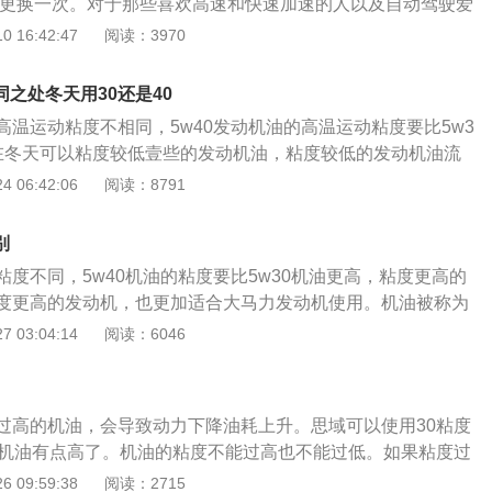
半年更换一次。对于那些喜欢高速和快速加速的人以及自动驾驶爱
避免烧机油的情况出现。如果老车使用了稀的机油的话，就无
品牌全合成机油代替，在高速和恶劣条件下，这种机油对于发
 16:42:47
阅读：3970
车用了过于粘稠的机油，就会增加油耗。
面的保护作用。目前，大多数机油分散清净剂使用磺酸盐，并
净剂使用水杨酸酯，两者不兼容。如果将两种润滑剂混合在一
不同之处冬天用30还是40
、浑浊和清洁能力下降等现象。混合使用不同品牌的发动机油
高温运动粘度不相同，5w40发动机油的高温运动粘度要比5w3
的排气烟，例如黑烟或蓝烟。机油混合后，可能会被稀释，以
在冬天可以粘度较低壹些的发动机油，粘度较低的发动机油流
缸并燃烧，从而从排气管中产生蓝烟。混合机油后，气缸可能
在地区冬天气温较低，提倡使用0w发动机油，0w发动机油可
 06:42:06
阅读：8791
致废气冒出黑烟。
度下正常流动，5w发动机油只能在零下30摄氏度下正常流动。
的血液，发动机油在发动机内不但起到润滑作用，还起到清
别
防锈，散热的作用。 在发动机运转时，发动机油会在发动机内
度不同，5w40机油的粘度要比5w30机油更高，粘度更高的
成一层油膜，这样子可以避免发动机内的各个部件直接接触造
度更高的发动机，也更加适合大马力发动机使用。机油被称为
动机内的各个部件直接接触造成摩擦，会加剧发动机的磨损，而
果发动机内没有机油，那发动机是无法正常运行的。机油在发
 03:04:14
阅读：6046
发动机内过热。 假如发动机在过热的状态下持续运转，会影响
滑作用，还起到清洁，密封，缓冲，防锈，散热的作用。在发
。 发动机油长时间使用每一项性能基本都会下降，理所当然发
在发动机内的各个部件表面形成一层油膜，这样可以防止发动
更换的。 假如长时间不更换，也可能会影响发动机的润滑和散
接接触产生摩擦。如果发动机内的各个部件直接接触产生摩擦
时，一定要定期更换发动机油，而且在每次更换发动机油时基本
过高的机油，会导致动力下降油耗上升。思域可以使用30粘度
损，也会导致发动机内瞬间产生大量热量，这对发动机来说是
芯一块更换掉。 发动机油滤芯功能作用是过滤发动机油的，假
的机油有点高了。机油的粘度不能过高也不能过低。如果粘度过
车时一定要定期更换机油，并且在每次更换机油时都要将机油
芯，那发动机油用了一段时间后也可能会变脏。
行时，内部阻力会变大，这样会导致动力下降和油耗上升。如
 09:59:38
阅读：2715
机油滤芯是用来过滤机油的，如果没有机油滤芯，那机油使用