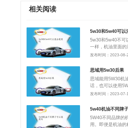
相关阅读
5w30和5w40可
5w30和5w40
一样，机油里面的
能达不到机油原本的
发布时间：2023-08-24
车主在更换汽车机
机油混用可能会导
思域用5w30后果
混合后会有化学反
思域能用5W30机
能会导致发动机的
话，也可以使用5
在使用的过程中，
高一级粘度的机油，
发布时间：2023-07-17
泥。不同种类的机
油，当然如果天气
发动机如果长时间
习惯比较暴力的话
的油泥还可能会堵
5w40机油不同牌
机油。如果车主比
5W40不同品牌
只是在市区代步的
用。即便是机油的
就增加油耗，发动