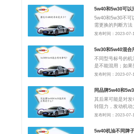
机磨损。机油的选
5w40和5w30可
以及半合成油，如
5w40和5w30
式来说，其发动机
需更换的判断方法
动性较好的机油，
变化、判断机油的
发布时间：2023-07-17
在意机油的长效性
机油颜色变化的时
用壳牌机油；需要
仪器来检查汽车机
擎，积碳在高速运
5w30和5w40混
机的要求进行选择
不同型号标号的机油
应选择多级机油，
是不能混用；如果
好的保护作用。油
能长期混用，更不能
发布时间：2023-07-17
能会造成发动机烧
成不良的后果。5w
同品牌5w40和5
夏通用油，w是英
其后果可能是对发
粘度越小，低温流
转阻力，发动机动
在100摄氏度下
动机：建议不要混
发布时间：2023-07-17
机油推荐：不同厂
机油时，记得要将
日韩系车型推荐使用
保护发动机，延长
使用30粘度值的机
5w40机油不同牌