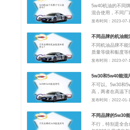
种，矿物质油、半
40。如果车主不
5w40机油的不
油品以及性能方面
混合使用，不同厂
损坏。以下关于机油
发布时间：2023-07-17
的润滑油，由基础油
10³（kg/m³
不同品牌的机油能
蚀、减震缓冲等作
不同机油品牌不能
质量等级和黏度等
相同，如果错误地
发布时间：2023-07-17
很有可能发生化学
牌的机油采用的基
5w30和5w40能
油还有粘度、等级
不可以。5w30和
响油品性能甚至造
高，两者在高温下
会比发动机造成损伤
发布时间：2022-01-19
后面的30就是粘
就是说，如果粘度
不同品牌的5w30
30的机油粘度低
不行，特别是全合
使用稀一点的机油