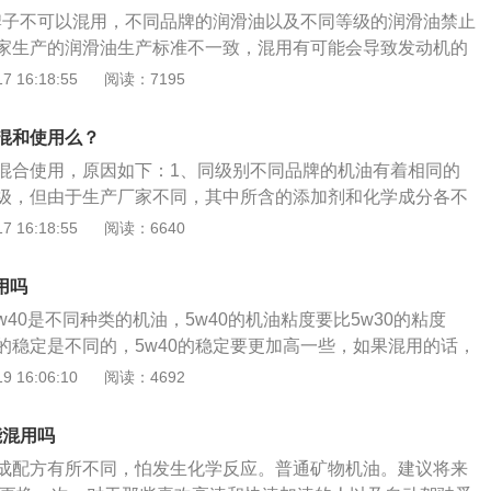
合成机油以及全合成机油，不过普遍使用的是全合成机油，其
敢轻举妄动，可以直接参考保养手册上的建议机油型号。
同牌子不可以混用，不同品牌的润滑油以及不同等级的润滑油禁止
均要比矿物质油、半合成机油优越。
家生产的润滑油生产标准不一致，混用有可能会导致发动机的
介绍：1、机油的组成：机油（Engine-oil）是发动机所使用
 16:18:55
阅读：7195
和添加剂组成。2、机油的密度和作用：机油密度约为0.91×
），能对发动机起到润滑减磨、辅助冷却降温、密封防漏、防锈防
混和使用么？
用。
混合使用，原因如下：1、同级别不同品牌的机油有着相同的
级，但由于生产厂家不同，其中所含的添加剂和化学成分各不
将含有不同化学成分和添加剂的机油混合在一起，添加剂之间
 16:18:55
阅读：6640
反应，导致机油失效，造成发动机润滑系统故障。2、不同品
础油、添加剂无论在技术上还是在剂量上完全不同，不同的机
混用吗
区分，因此在对不同油品情况不了解时，应避免混用，以免影
5w40是不同种类的机油，5w40的机油粘度要比5w30的粘度
成润滑故障。
的稳定是不同的，5w40的稳定要更加高一些，如果混用的话，
的。5w30其中的5w代表的是机油的结冰点是在-30摄氏度，
 16:06:10
阅读：4692
度，数值越高粘度就越高，在高温下的保护性能也会更加好，也
太低的话，在高温的情况下，机油变稀的可能性就越高了。5w
能混用吗
，比较适合新车的发动机，因为新车发动机的磨损相对比较小，
成配方有所不同，怕发生化学反应。普通矿物机油。建议将来
比较合适。如果是老车的话，就要使用5w40的机油，这样子就