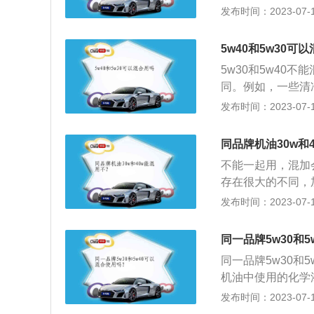
品牌不同，生产时
发布时间：2023-07-17
件表面接触的距离
引起不良的化学反
最大的性能。自然
命损坏。不同品牌
油，而预算允许的
5w40和5w30可
买到的机油大部分
引擎内部比较精密
5w30和5w40
清净剂是水杨酸盐
好的润滑油，且最
同。例如，一些清
个东西混合在一起
5W的机油即可，
用一些材料如琥珀
发布时间：2023-07-17
等。2、排气异常
温流动性，以适应
动机的清洁效果，
异常，严重甚至可
果是常驾驶于拥堵
然吸气发动机对油
情况，另外，混合
同品牌机油30w和
当增加机油粘度，
使用全合成机油。
进入缸内进行燃烧
可选择美孚润滑油
不能一起用，混加
环境更恶劣，对机
密封不严，让汽车
油膜韧性的润滑油
存在很大的不同，
成机油。
大加剧了产生油泥
产生积碳，所以可
于机油粘度，同样
发布时间：2023-07-17
低，致使发动机气
越大粘度越高，但
机油混着用，内部
加错油的影响：能
同一品牌5w30和
易出现磨损的情况
增大甚至无法启动
同一品牌5w30和
机油中使用的化学
水杨酸盐，还有使
发布时间：2023-07-17
分层混合降低发动