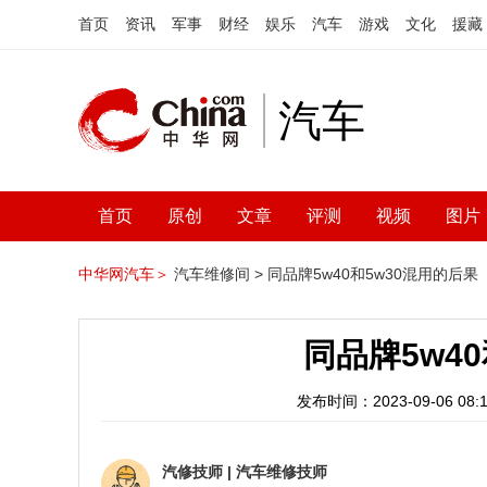
首页
资讯
军事
财经
娱乐
汽车
游戏
文化
援藏
汽车
首页
原创
文章
评测
视频
图片
中华网汽车＞
汽车维修间 >
同品牌5w40和5w30混用的后果
同品牌5w4
发布时间：2023-09-06 08:1
汽修技师
|
汽车维修技师