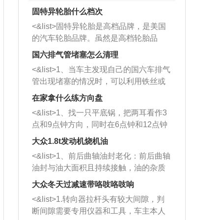
固特异轮胎什么档次
<&list>固特异轮胎是高档品牌，是美国
的汽车轮胎品牌。虽然是高档轮胎品
牌，但是中高低端的轮胎都有生产，这
国六排气管堵塞怎么清理
也是为了更好的开拓市场。
<&list>1、当车主发现自己的国六车排气
管出现堵塞的情况时，可以利用铁丝或
者是细棍，直接将杂物给取出来，如果
在家拿什么练方向盘
堵塞情况比较严重，也可以采取应急措
<&list>1、找一只平底锅，把两耳看作3
施。 <&list>2、直接利用木棍将所有的
点和9点钟方向，同时在6点钟和12点钟
杂物推到排气管里面的位置处，然后将
方向做一个标记。 <&list>2、双手握住
三元催化器拆解开，就可以将堵塞的东
大众1.8t发动机烧机油
平底锅两耳，然后往左打半圈、一圈、
西取出来。但如果是因为积碳过多引起
<&list>1、前后曲轴油封老化：前后曲轴
一圈半的练习，往右同样也要打相同的
的堵塞，就需要将三元催化器泡在草酸
油封与油大面积且持续接触，油的杂质
圈数。 <&list>3、最后强调要反复练
中进行清洗。 <&list>3、也可以利用清
和发动机内持续温度变化使其密封效果
习，这样就可以形成肌肉记忆，在真实
大众冬天过减速带咯吱咯吱响
洗剂对堵塞的情况得到解决，将清洗剂
逐渐减弱，导致渗油或漏油。<&list>2、
驾驶车辆时，不需要记忆也能打好方
放在燃油箱中，与燃油混合后，车辆启
<&list>1.转向器拉杆头有较大间隙，判
活塞间隙过大：积碳会使活塞环与缸体
向。
动时，就可以和汽油一起进入到燃烧
断间隙需要专用仪器和工具，车主本人
的间隙扩大，导致机油流入燃烧室中，