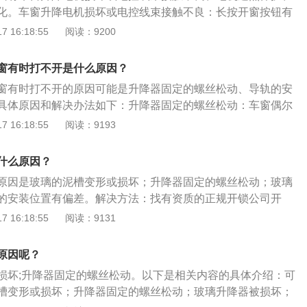
也会导致玻璃无法上升，在清理导轨后，再涂上润滑油进行润
窗口的初始化数据将丢失，并且无法提升窗口。解决方法：去
化。车窗升降电机损坏或电控线束接触不良：长按开窗按钮有
条。如果密封条比较脏的话，可能会影响玻璃的升降，需要清
对车门控制模块进行检修；
内有异响，可能是车窗升降电机部件损坏，建议直接找4S店或
 16:18:55
阅读：9200
换密封条。如果是玻璃胶条老化变形，就会导致车窗打不开，
升降电机。电机过热保护：为保护供电电路，车窗升降电机都
条。8、更换升降器电机。有些车辆的升降器电机是和升降机
，因为某种原因导致元器件过热，电机会进入过热保护状态，
机损坏就会导致玻璃无法升降，需要更换新的升降器电机。
窗有时打不开是什么原因？
失灵，只需等电机冷却。导轨堵塞或胶条老化：机体卡滞造
电。如果汽车电瓶没电，车窗自然也不能升降，要给汽车电瓶
窗有时打不开的原因可能是升降器固定的螺丝松动、导轨的安
涂润滑油，如果玻璃胶条老化变形引起故障，需要更换密封
空调暖风。在寒冷的天气，车窗可能被冻住，无法升降，驾驶员
具体原因和解决办法如下：升降器固定的螺丝松动：车窗偶尔
，车窗上的冰融化后，车窗就可以打开。
窗，玻璃震动异响，可能是玻璃升降器螺丝松动。解决办法是
 16:18:55
阅读：9193
导轨的安装位置有偏差：只有驾驶车窗有时打不开，其他车窗
电器或保险丝的问题后，可能是导轨的安装位置有偏差。解决
什么原因？
行维修。
原因是玻璃的泥槽变形或损坏；升降器固定的螺丝松动；玻璃
的安装位置有偏差。解决方法：找有资质的正规开锁公司开
后救援电话；用胶带粘住车辆的玻璃强行拉开车玻璃；使用尖锐
 16:18:55
阅读：9131
面的密封条，用铁丝通过缝隙伸进去按住解锁按钮。车窗含
的重要组成部分，是为了满足车内采光、通风及司乘人员视野
原因呢？
损坏;升降器固定的螺丝松动。以下是相关内容的具体介绍：可
槽变形或损坏；升降器固定的螺丝松动；玻璃升降器被损坏；