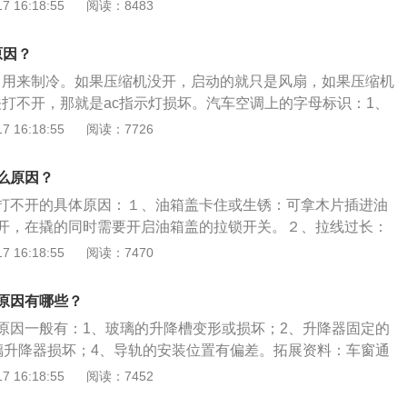
偏差。这里面基本可以排除是继电器或保险丝的问题，毕竟其
 16:18:55
阅读：8483
出现这种情况还是建议不要自己捣鼓，最好尽快到4S店检修。
火开关，扳着开关上升并保存住，玻璃升到顶后继续扳3秒钟
原因？
立即按下并保持住，使玻璃下降到底等3秒钟以上。再次重复
，用来制冷。如果压缩机没开，启动的就只是风扇，如果压缩机
始化程序完成，车窗升降功能恢复。此方法对大部分车型有
关打不开，那就是ac指示灯损坏。汽车空调上的字母标识：1、
功需要到正规的维修店进行检修。
空调压缩机的开关，只有开启压缩机，空调才具备制冷能力。A/
 16:18:55
阅读：7726
机启动工作，车辆空调可以制冷。2、MAX：MAX功能启动
满负荷运行，风机风量最大。这一功能只出现在部分自动空调
么原因？
AX后，空调压缩机和风机会采用最大的输出来寻求尽快达到设定
打不开的具体原因：１、油箱盖卡住或生锈：可拿木片插进油
ONT按键：是前窗除霜开关，开启后出风口向前风挡吹风。4、R
开，在撬的同时需要开启油箱盖的拉锁开关。２、拉线过长：
窗除霜开关，开启后后风挡电热丝加热。
段时间后拉线有所拉伸，从而导致开启手柄时，拉线无法完全
 16:18:55
阅读：7470
打不开；开启手柄或油箱盖的锁机构出现问题造成。３、油箱
可自行往油箱突起的橡胶垫处加装小弹簧，增加油箱盖与锁止
原因有哪些？
原因一般有：1、玻璃的升降槽变形或损坏；2、升降器固定的
璃升降器损坏；4、导轨的安装位置有偏差。拓展资料：车窗通
通风窗、隔热侧窗、遮阳顶窗四种。1、前后风窗：汽车的
 16:18:55
阅读：7452
用有利于视野而又美观的曲面玻璃，轿车的前后风窗又称前后