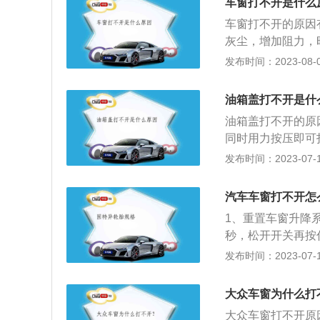
车窗打不开是什么
车窗打不开的原因
灰尘，增加阻力，
导轨上的杂物或使
发布时间：2023-08-05
良。如果长时间按
零件损坏。解决办
油箱盖打不开是什
保护。为了保护供
油箱盖打不开的原
种原因导致元器件
同时用力按压即可
决方法：只需等电
机故障。想要彻底
发布时间：2023-07-17
条导槽，两导槽间
主可以在油箱突起
导致不能很好的对
弹性。天气寒冷被
玻璃压条变形老化
汽车车窗打不开怎
盖打开看看。除此
都正常工作，车窗
1、重置车窗升降
错位和油箱盖小电
滑石粉润滑。6、
秒，松开开关再按
查维修或更换。
的开关。几乎只要
车窗升降器损坏，
发布时间：2023-07-17
业维修点进行车窗
线路。如果平时开
导槽内会堆积灰尘
开，需要重新接上
大众车窗为什么打
毛巾或棉签等工具
导致玻璃卡槽阻力
数据的丢失电池断
大众车窗打不开原