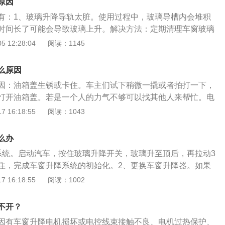
原因
有：1、玻璃升降导轨太脏。使用过程中，玻璃导槽内会堆积
时间长了可能会导致玻璃上升。解决方法：定期清理车窗玻璃
用润滑脂进行润滑。2、车窗升降电机损坏或电控线束接触不
 12:28:04
阅读：1145
下车窗按钮时门板有烧焦味或异响，很可能是车窗升降器电机
法：到专业维修机构，进行玻璃升降器的修复。3、电机过热
么原因
电电路，一般车窗升降电机都设有过热保护机制，如果因为某
因：油箱盖生锈或卡住。车主们试下稍微一撬或者拍打一下，
过热电机就会进入过热保护状态，从而导致车窗升降失灵。解
打开油箱盖。若是一个人的力气不够可以找其他人来帮忙。电
机冷却即可。4、车窗导轨位置偏差。在玻璃的两侧分别有一
解决油箱打不开的问题还是要维修。开关弹簧没有了弹性。车
 16:18:55
阅读：1043
距有些偏大，玻璃在两导槽间不能被很好的约束，旷度较大。
的橡胶垫处加装小弹簧，这是为了加油箱盖与锁止装置之间的
玻璃进行约束。解决办法：到专业维修机构，修正导轨。5、
冻住。可以试着浇热水把油盖加热，等待温度升高可以再把油
、变硬等现象同样会导致车窗升降出现问题，即使开关、电机
么办
之外，还有拉线过长、拉线掉了、油箱盖咬合处老化、油箱盖
玻璃也无法自动升降。解决方法：需要更换新的密封条或涂抹
系统。启动汽车，按住玻璃升降开关，玻璃升至顶后，再拉动3
机烧坏了等。当发现以上问题，需要及时对相关零部件进行检
车窗控制开关损坏。汽车的车窗升降开关是车内使用非常频繁
住，完成车窗升降系统的初始化。2、更换车窗升降器。如果
开车就会用到,所以损坏的概率很大。解决办法：要及时的到专
车窗就会打不开，需要更换新的车窗升降器。3、接上松动的
 16:18:55
阅读：1002
控制开关的维修。7、玻璃导槽里有污垢。使用过程中，玻璃
关门比较用力，可能就会导致线路接头松动，车窗就会打不
，增加阻力，时间长了可能会导致玻璃上升。解决方法：用湿
。4、清理玻璃卡槽。灰尘会积攒在玻璃卡槽中，时间长就会
不开？
清洁玻璃导槽里污垢，直到清洁不下赃东西为止。8、计算机
变大，玻璃上升比较困难，需要及时清理玻璃卡槽。5、涂抹
电，维修其他系统时断开车窗控制模块电源或地线，电源严重
因有车窗升降电机损坏或电控线束接触不良、电机过热保护、