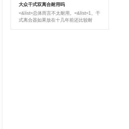
室，最后形成废气排出，就可以让三元
无法制作，需要将车辆送到修理厂或4s
造成烧机油。<&list>3、机油粘度。使用
大众干式双离合耐用吗
催化器得到清洗，排气管堵塞的情况就
店；<&list>2.车辆半轴套管防尘罩破
机油粘度过小的话，同样会有烧机油现
<&list>总体而言不太耐用。<&list>1、干
能够得到解决。
裂，破裂后会出现漏油现象，使半轴磨
象，机油粘度过小具有很好的流动性，
式离合器如果放在十几年前还比较耐
损严重，磨损的半轴容易损坏，产生异
容易窜入到气缸内，参与燃烧。<&list>
用，但是由于现在的汽车发动机动力输
响；<&list>3.稳定器的转向胶套和球头
4、机油量。机油量过多，机油压力过
出越来越高，使得干式离合器散热不足
老化，一般是使用时间过长造成的。解
大，会将部分机油压入气缸内，也会出
的缺陷也逐渐暴露出来。<&list>2、由于
决方法是更换新的质量好的转向橡胶套
现烧机油。<&list>5、机油滤清器堵塞：
干式双离合的工作环境暴露在空气中，
和球头。
会导致进气不畅，使进气压力下降，形
而离合器的散热也是通离合器罩上面的
成负压，使机油在负压的情况下吸入燃
几个小孔来进行散热。但是在行驶过程
烧室引起烧机油。<&list>6、正时齿轮或
中变速箱需要换挡，就不得不使得离合
链条磨损：正时齿轮或链条的磨损会引
器频繁工作。<&list>3、长时间的低速行
起气阀和曲轴的正时不同步。由于轮齿
驶以及过于频繁的启停，导致离合器的
或链条磨损产生的过量侧隙，使得发动
温度不断升高，而低速行驶时空气流动
机的调节无法实现：前一圈的正时和下
效率不高，无法将离合器中的热量有效
一圈可能就不一样。当气阀和活塞的运
的带走，导致离合器内部的温度不断升
动不同步时，会造成过大的机油消耗。
高，加速离合器的磨损。
解决方法：更换正时齿轮或链条。<&list
>7、内垫圈、进风口破裂：新的发动机
设计中，经常采用各种由金属和其他材