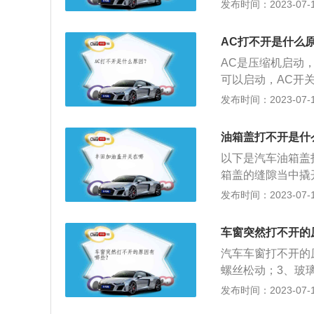
导轨的安装位置有
发布时间：2023-07-17
它车窗没有问题。
解决方法：打开点
AC打不开是什么
以上，松开开关并
AC是压缩机启动
上升动作一次，初
可以启动，AC开
效，如果恢复不成
AC：A/C按键是
发布时间：2023-07-17
C灯亮则代表压缩
后，车内的空调会
油箱盖打不开是什
的车型上,按下M
以下是汽车油箱盖
的温度。3、FR
箱盖的缝隙当中撬
EAR按键：是后
拉线过长或使用一
发布时间：2023-07-17
到位，造成油箱盖
盖弹簧失去弹性：
车窗突然打不开的
装置之间的弹性。
汽车车窗打不开的
螺丝松动；3、玻
常分为前后风窗、
发布时间：2023-07-17
前、后风窗通常采