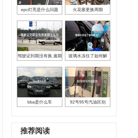
epc灯亮是什么问题
火花塞更换周期
驾驶证到期没有换,逾期
玻璃水冻住了如何解
怎么办??
决？
bba是什么车
92号95号汽油区别
推荐阅读