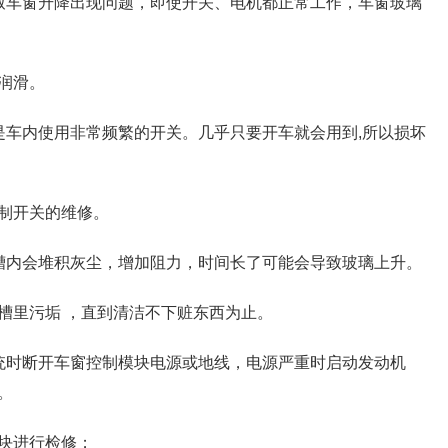
致车窗升降出现问题，即使开关、电机都正常工作，车窗玻璃
润滑。
是车内使用非常频繁的开关。几乎只要开车就会用到,所以损坏
制开关的维修。
槽内会堆积灰尘，增加阻力，时间长了可能会导致玻璃上升。
槽里污垢 ，直到清洁不下赃东西为止。
统时断开车窗控制模块电源或地线，电源严重时启动发动机
。
块进行检修；