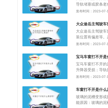
润滑油。机体卡滞
时启动发动机等。
导轨堵塞或胶条老
滑。6、清理密封
维修店找技术人员
糊焦味道或是门板
发布时间：2023-07-17
理密封条。7、更
者汽修店更换玻璃
需要更换新的密封
设有过热保护机制
分开的，升降器电
大众途岳主驾驶车
从而导致车窗升降
9、给汽车电瓶充
大众途岳主驾驶车
成，在清理导轨后
充电。10、打开
装位置有偏差等。
条。
可以打开空调暖风
打不开或者打开车
发布时间：2023-07-17
紧固升降器螺丝。
没问题，排除是继
宝马车窗打不开是
办法是尽快到店进
宝马车窗打不开的
升降器受损；导轨
锁；拨打4s店售
发布时间：2023-07-17
的物体拆掉车门上
义：车窗整个车身
车窗打不开是什么
的需要而设计。
玻璃的泥槽变形或
能原因：玻璃的泥