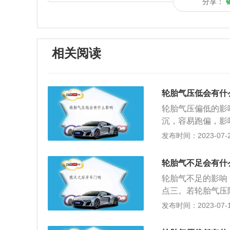
分享：
相关阅读
轮胎气压低会有什
轮胎气压偏低的影
沉，容易跑偏，影
常发热。4、使轮
发布时间：2023-07-23
快轮胎磨损。6、
热、橡胶老化、胎
轮胎气不足会有什
能，导致帘线断裂
轮胎气不足的影响
轮胎变软，强度急
点三。若轮胎气压
的解决办法是：1
增加百分之五到百
发布时间：2023-07-17
惯，尽量使轮胎受
的寿命，而且会令
压是否正常。如果
胎压不足时，这意