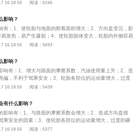
危及行车安全。轮胎气压过高的影响是：1、轮胎的摩擦力、
 16:18:55
阅读：6246
响制动效果；2、导致方向盘震动、跑偏，行驶的舒适性降
胎面中央的花纹局部磨损，轮胎寿命下降；4、车身的震动变
么影响？
其他零部件的寿命。
响有：1、使轮胎与地面的附着面积增大；2、方向盘变沉，影
容易发热，易产生爆胎；4、使轮胎胎体变大，轮胎内外侧容易
速橡胶老化，加快轮胎磨损。轮胎气压偏低的原因是：1、气门
 16:18:55
阅读：5693
密封性能降低；3、车辆长期装载超重物品；4、轮胎受力不
的解决办法是：1、检测轮胎漏气原因，补胎或更换；2、更换
么影响？
惯，尽量使轮胎受力均匀。
影响有：1、增大与路面的摩擦系数，汽油使用量上升；2、造
跑偏，不利于驾乘安全；3、轮胎各部位的运动量增大，过度
常发热；4、降低帘线以及橡胶的功能；5、轮胎与地面的摩擦
 16:18:55
阅读：5439
剧升高，轮胎变软，强度急剧下降导致爆胎；6、胎体变形增
裂口，促使橡胶老化加速胎肩磨损。汽车轮胎的作用是：1、
会有什么影响？
到剧烈震动和早期损坏，适应车辆的高速性能并降低行驶时的
的影响有：1、与路面的摩擦系数会增大；2、造成方向盘很
辆的全部重量，承受汽车的负荷，并传递其他方向的力和力矩
驾乘安全的因素；3、使轮胎各部位的运动量增大，过度的碾
发热；4、使帘线以及橡胶的功能降低，引发脱层或者帘线折
 16:18:55
阅读：5377
过度的摩擦造成胎圈部位损伤；5、使胎体变形增大，胎侧容