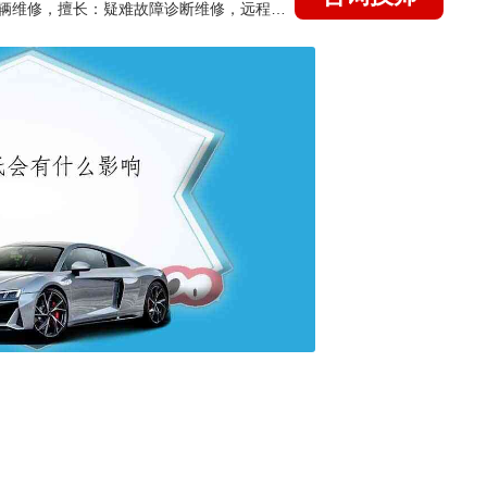
国家认证的汽车维修技师，15年德美日等各系车辆维修，擅长：疑难故障诊断维修，远程维修技术指导