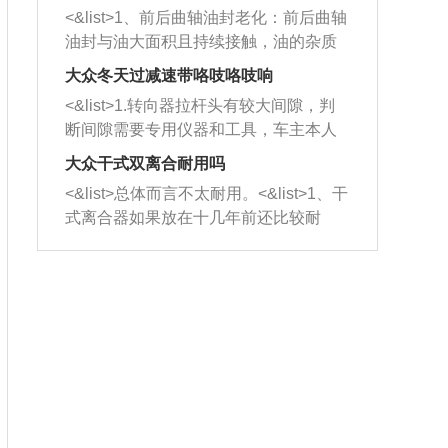
平底锅两耳，然后往左打半圈、一圈、
西取出来。但如果是因为积碳过多引起
<&list>1、前后曲轴油封老化：前后曲轴
一圈半的练习，往右同样也要打相同的
的堵塞，就需要将三元催化器泡在草酸
油封与油大面积且持续接触，油的杂质
圈数。 <&list>3、最后强调要反复练
中进行清洗。 <&list>3、也可以利用清
和发动机内持续温度变化使其密封效果
习，这样就可以形成肌肉记忆，在真实
大众冬天过减速带咯吱咯吱响
洗剂对堵塞的情况得到解决，将清洗剂
逐渐减弱，导致渗油或漏油。<&list>2、
驾驶车辆时，不需要记忆也能打好方
放在燃油箱中，与燃油混合后，车辆启
<&list>1.转向器拉杆头有较大间隙，判
活塞间隙过大：积碳会使活塞环与缸体
向。
动时，就可以和汽油一起进入到燃烧
断间隙需要专用仪器和工具，车主本人
的间隙扩大，导致机油流入燃烧室中，
室，最后形成废气排出，就可以让三元
无法制作，需要将车辆送到修理厂或4s
造成烧机油。<&list>3、机油粘度。使用
大众干式双离合耐用吗
催化器得到清洗，排气管堵塞的情况就
店；<&list>2.车辆半轴套管防尘罩破
机油粘度过小的话，同样会有烧机油现
<&list>总体而言不太耐用。<&list>1、干
能够得到解决。
裂，破裂后会出现漏油现象，使半轴磨
象，机油粘度过小具有很好的流动性，
式离合器如果放在十几年前还比较耐
损严重，磨损的半轴容易损坏，产生异
容易窜入到气缸内，参与燃烧。<&list>
用，但是由于现在的汽车发动机动力输
响；<&list>3.稳定器的转向胶套和球头
4、机油量。机油量过多，机油压力过
出越来越高，使得干式离合器散热不足
老化，一般是使用时间过长造成的。解
大，会将部分机油压入气缸内，也会出
的缺陷也逐渐暴露出来。<&list>2、由于
决方法是更换新的质量好的转向橡胶套
现烧机油。<&list>5、机油滤清器堵塞：
干式双离合的工作环境暴露在空气中，
和球头。
会导致进气不畅，使进气压力下降，形
而离合器的散热也是通离合器罩上面的
成负压，使机油在负压的情况下吸入燃
几个小孔来进行散热。但是在行驶过程
烧室引起烧机油。<&list>6、正时齿轮或
中变速箱需要换挡，就不得不使得离合
链条磨损：正时齿轮或链条的磨损会引
器频繁工作。<&list>3、长时间的低速行
起气阀和曲轴的正时不同步。由于轮齿
驶以及过于频繁的启停，导致离合器的