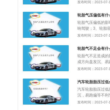
轮胎的异常发热，
发布时间：2023-07-17
附着力会降低，影
低；3、加速轮胎
轮胎气压偏低有什
大，间接会影响到
轮胎气压偏低的影
响驾驶；3、轮胎
出现裂缝；5、加
发布时间：2023-07-17
嘴漏气；2、轮胎
均。轮胎气压偏低
轮胎气不足会有什
轮毂，改变驾驶习
轮胎气不足造成的
成方向盘发沉、易
的碾压造成轮胎异
发布时间：2023-07-17
成倍增加，胎温急
大，胎侧容易出现
汽车轮胎胎压过低
防止汽车零部件受
汽车轮胎胎压过低
噪音；2、支持车
沉，易跑偏等不利
等。
压造成轮胎的异常
发布时间：2023-07-17
断与轮辋之间产生