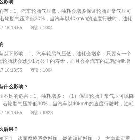
指示灯。行驶一定距离后胎压指示灯再次亮起，说明轮胎确实
么影响
如果胎压过高，则中心部分磨损较重，反之，边缘重，不管过
进行维修或更换。
响有：1、汽车轮胎气压低，油耗会增多保证轮胎正常气压可
影响轮胎寿命；3、爆胎随时发生。气压低的轮胎在行驶后导
。若轮胎气压降低30%，当汽车以40km\/h的速度行驶时，油耗
发爆胎的主要原因。当轮胎气压不足，胎侧在行驶中的变形相
要有一个轮胎少打40PSI，此轮胎就会减少1万公里的寿命，而
 16:18:55
阅读：1004
讨多的执量导致胎体分离而爆胎；4、车辆会异常颠簸。轮胎
油量多3%；2、汽车轮胎气压低，轮胎磨耗会加剧：当车轮胎
气时，汽车在行驶时轮胎的附着力减小，平坦路面倒是没什么
味着你的轮胎会遭受更多的磨耗，不利于轮胎的使用寿命。从
路面行驶时会产生严重的抖动，不能很好地缓和来自地面的冲
响
如果胎压过高，则中心部分磨损较重，反之，边缘重，不管过
产生的振动，影响乘坐的舒适性；5、制动功能会减弱。过低
有以下影响：1、汽车轮胎气压低，油耗会增多：只要有一个
影响轮胎寿命；3、汽车轮胎气压低，爆胎随时发生气压低的
易发生形变，从而使滚动阻力大幅增加。在低胎压状态下全力
I，此轮胎就会减少1万公里的寿命，而且会令汽车的总耗油量增
的胎温升高是诱发爆胎的主要原因。当轮胎气压不足，胎侧在
会让两侧的胎肩甚至是胎壁接触地面，此时看似轮胎接地的面
气压低，轮胎磨耗会加剧：当车轮胎胎压不足时，这意味着轮
 16:18:55
阅读：1004
更多，从而产生过多的热量导致胎体分离而爆胎；4、汽车轮
由于胎肩的关系，胎面真正与地面的接触并不是非常紧密，这
耗，不利于轮胎的使用寿命。从轮胎的磨损来看，如果胎压过
异常颠簸轮胎气压不足或轮胎漏气时，汽车在行驶时轮胎的附
制动功能变差的原因。一般来说，肉眼可就以判断轮胎气压
损较重，反之，边缘重，不管过高或者过低，都会影响轮胎寿
面倒是没什么大的影响，在不平路面行驶时会产生严重的抖
有什么影响？
的外观是扁平的。同时，车身将向轮胎气压不足的一侧倾斜。
气压低，爆胎发生几率增大：气压低的轮胎在行驶后导致的胎
和来自地面的冲击，不能衰减冲击产生的振动，影响乘坐的舒
微的胎压较低，肉眼是比较难以发现，最好的方法是通过车辆
压不足的危害：1、油耗增多：（1）保证轮胎正常气压可以降
的主要原因。当轮胎气压不足，胎侧在行驶中的变形相对更
胎气压低，制动功能会减弱。过低的胎压让轮胎更容易发生形
行判断。正常车辆的胎压应保持在2.4到2.5。如果是夏天，
2）若轮胎气压降低30%，当汽车以40km/h的速度行驶时，油耗
的热量导致胎体分离而爆胎。4、汽车轮胎气压低，车辆会异
力大幅增加。在低胎压状态下全力刹车时轮胎的形变会让两侧
胎压值来防止爆胎。同时，车主在驾驶时，可以感觉到车辆转弯时
只要有一个轮胎少打40PSI，此轮胎就会减少1万公里的寿命，而
 16:18:55
阅读：6928
不足或轮胎漏气时，汽车在行驶时轮胎的附着力减小，平坦路
接触地面，此时看似轮胎接地的面积更大了，但其实由于胎肩
。（此数据来源于车友总结，具体可根据相关车型车辆进行判
油量多3%。2、轮胎磨耗加剧：（1）当车轮胎胎压不足时，
影响，在不平路面行驶时会产生严重的抖动，不能很好的缓和
与地面的接触并不是非常紧密，这就是低胎压时汽车制动功能
低的原因一般可以分为三类：1、气温造成的热膨胀和冷收
会遭受更多的磨耗，不利于轮胎的使用寿命。（2）从轮胎的
不能衰减冲击产生的振动，影响乘坐的舒适性。5、汽车轮胎
么后果？
气压偏低的原因是：1、气门嘴漏气；2、轮胎密封性能降低；
可以等待气温正常之后，再查看；2、轮胎漏气。这种情况
压过高，则中心部分磨损较重，反之，边缘重，不管过高或者
会减弱：过低的胎压让轮胎更容易发生形变，从而使滚动阻力
超重物品；4、轮胎受力不均。轮胎气压偏低的解决办法是：
如下:1、路面摩擦系数增加，燃油消耗增加；2、方向盘沉重，