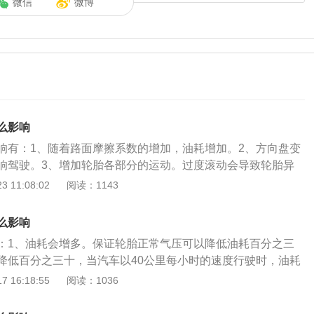
微信
微博
么影响
响有：1、随着路面摩擦系数的增加，油耗增加。2、方向盘变
响驾驶。3、增加轮胎各部分的运动。过度滚动会导致轮胎异
胎胎体变大，轮胎内外侧容易出现裂缝。5、加速橡胶老化，加
 11:08:02
阅读：1143
增加胎体变形，引起轮胎侧裂，产生屈曲运动，导致轮胎过
肩磨损加速，缩短轮胎使用寿命。7、降低帘线和橡胶的性
么影响
和分层或轮辋之间过度摩擦，导致胎圈损坏和异常磨损。8、
：1、油耗会增多。保证轮胎正常气压可以降低油耗百分之三
剧下降。车辆高速行驶时，可能导致轮胎爆胎。轮胎气压偏低
降低百分之三十，当汽车以40公里每小时的速度行驶时，油耗
、检测轮胎漏气原因，补胎或更换；2、更换轮毂，改变驾驶习
分之十。只要有一个轮胎少打40PSI，此轮胎就会减少1万公里
 16:18:55
阅读：1036
力均匀。当轮胎气压低指示灯亮起时，应该停下来检查轮胎气
汽车的总耗油量多百分之三；2、轮胎磨耗会加剧。当车轮胎
目测没有异常，可以充气到正常范围继续行驶，然后重置胎压
味着你的轮胎会遭受更多的磨耗，不利于轮胎的使用寿命。从