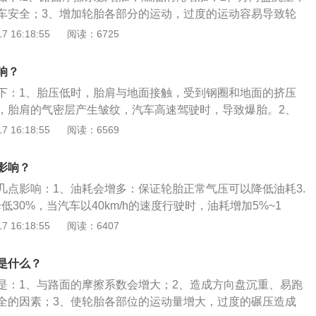
或更换轮胎；3、轮胎边缘与轮毂没有安装到位，导致轮胎密
胎寿命。3、爆胎随时发生：（1）气压低的轮胎在行驶后导致
压状态下全力刹车时轮胎的形变会让两侧的胎肩甚至是胎壁接
原因，补胎或更换；2、更换轮毂，改变驾驶习惯，尽量使轮胎
车安全；3、增加轮胎各部分的运动，过度的运动容易导致轮
下，需要到专业的4S店，寻找专业人士来进行检测与维修。
爆胎的主要原因。（2）当轮胎气压不足，胎侧在行驶中的变
轮胎接地的面积更大了，但其实由于胎肩的关系，胎面真正与
量减轻车载重量。4、调整车辆重心使轮胎受力均匀。
降低帘线和橡胶的性能，帘线断裂和轮辋之间的脱层或过度摩
 16:18:55
阅读：6725
产生过多的热量导致胎体分离而爆胎。4、车辆异常颠簸：轮
非常紧密，这就是低胎压时汽车制动功能变差的原因。车辆一
和异常磨损；5、轮胎与地面的摩擦增大，轮胎温度急剧升
漏气时，汽车在行驶时轮胎的附着力减小，在不平路面行驶时
胎还能继续行驶，应尽快到修理厂修理。如果原车装有液体胎
下降，可能导致轮胎爆裂；6、胎压过低会增加胎体的变形，
，不能很好地缓和来自地面的冲击，不能衰减冲击产生的振
响？
添加胎胶。如果因为胎压低不能开车，可以在车辆后方设置警
，产生挠曲运动，导致过热、橡胶老化、加速胎肩磨损，缩短
适性。5、制动功能减弱：过低的胎压让轮胎更容易发生形
警示灯，然后更换备胎，或者拨打救援电话。如果继续行驶，
下：1、胎压低时，胎肩与地面接触，受到钢圈和地面的挤压
力大幅增加。
轮胎侧面被轮毂挤压而损坏。
，胎肩的气密层产生皱纹，汽车高速驾驶时，导致爆胎。2、
会增大，油耗会上升。3、胎压过低会使得胎体变形增大，胎
 16:18:55
阅读：6569
时产生屈挠运动，导致过度发热，促使得橡胶老化，帘布层疲
、使得汽车方向盘变沉、易跑偏、操控性变差和胎噪声变大
影响？
几点影响：1、油耗会增多：保证轮胎正常气压可以降低油耗3.
低30%，当汽车以40km/h的速度行驶时，油耗增加5%~1
胎少打40PSI，此轮胎就会减少1万公里的寿命，而且会令汽
 16:18:55
阅读：6407
%。2、轮胎磨耗会加剧：不管胎压过高或者过低，都会影响轮
会异常颠簸：轮胎气压不足或轮胎漏气时，汽车在行驶时轮胎
是什么？
不平路面行驶时会产生严重的抖动，不能很好的缓和来自地面
是：1、与路面的摩擦系数会增大；2、造成方向盘沉重、易跑
冲击产生的振动，影响乘坐的舒适性。
全的因素；3、使轮胎各部位的运动量增大，过度的碾压造成