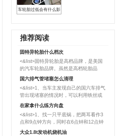
车轮胎过低会有什么影
响
推荐阅读
固特异轮胎什么档次
<&list>固特异轮胎是高档品牌，是美国
的汽车轮胎品牌。虽然是高档轮胎品
牌，但是中高低端的轮胎都有生产，这
国六排气管堵塞怎么清理
也是为了更好的开拓市场。
<&list>1、当车主发现自己的国六车排气
管出现堵塞的情况时，可以利用铁丝或
者是细棍，直接将杂物给取出来，如果
在家拿什么练方向盘
堵塞情况比较严重，也可以采取应急措
<&list>1、找一只平底锅，把两耳看作3
施。 <&list>2、直接利用木棍将所有的
点和9点钟方向，同时在6点钟和12点钟
杂物推到排气管里面的位置处，然后将
方向做一个标记。 <&list>2、双手握住
三元催化器拆解开，就可以将堵塞的东
大众1.8t发动机烧机油