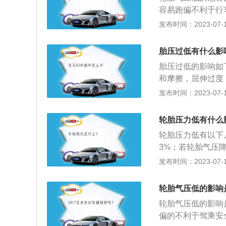
下，可以考虑补胎
过低，都会影响轮
大幅增加。在低胎
1、检测轮胎漏气
容易跑偏不利于行
封不良。这种情况
的胎温升高是诱发
触地面，此时看似
受力均匀。3、尽
胎异常发热；4、
发布时间：2023-07-17
形相对更多，从而
地面的接触并不是
擦，造成胎圈损坏
胎气压不足或轮胎
旦有胎压报警，轮
高，轮胎变软强度
会产生严重的抖动
胎压过低有什么影
胶，可以在行驶前
造成轮胎侧面裂纹
动，影响乘坐的舒
示标志，打开双闪
胎压过低的影响如
轮胎的使用寿命。
变，从而使滚动阻
胎压过低，会导致
和摩擦，屈伸过度
与路面的摩擦系数
发布时间：2023-07-17
侧容易有裂口，同
劳，帘线折断。4
轮胎压力低有什么
等。
轮胎压力低有以下
3%；若轮胎气压降
0%；只要有一个轮
发布时间：2023-07-17
车的总耗油量多3
胎寿命。3、车辆
轮胎气压低的影响
的附着力减小，在
轮胎气压低的影响
的冲击，不能衰减
偏的不利于驾乘安