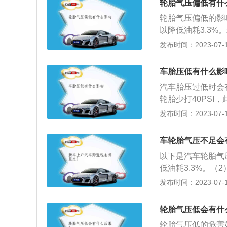
系统，消除胎压低
轮胎气压偏低有什
轮胎的磨损来看，
有问题，应视情况
轮胎气压偏低的影
高或者过低，都会
以降低油耗3.3%
致的胎温升高是诱
增加5%10%。只
发布时间：2023-07-17
对更多，从而产生
且会令汽车的总耗
气压不足或轮胎漏
胎压不足时，这意
大的影响，在不平
车胎压低有什么影
轮胎的磨损来看，
击，不能衰减冲击
汽车胎压过低时会
高或者过低，都会
的胎压让轮胎更容
轮胎少打40PS
轮胎在行驶后导致
刹车时轮胎的形变
驾。2、汽车轮胎
发布时间：2023-07-17
行驶中的变形相对
积更大了，但其实
胎会遭受更多的磨
胎气压低，车辆会
就是低胎压时汽车
高，则中心部分磨
着力减小，平坦路
车轮胎气压不足会
低。当低胎压轮胎
命。3、汽车轮胎
动，不能很好的缓
然而，部分比较轻
以下是汽车轮胎气
温升高是诱发爆胎
适性；5、汽车轮
上的胎压监测系统进
低油耗3.3%。（
多，从而产生过多
变，从而使滚动阻
可以使用2.4的
增加5%~10%。
发布时间：2023-07-17
常颠簸：轮胎气压
的胎肩甚至是胎壁
侧倾是否明显增加
且会令汽车的总耗
面倒是没什么大的
的关系，胎面真正
别）造成轮胎气压
这意味着你的轮胎
来自地面的冲击，
轮胎气压低会有什
变差的原因。轮胎
缩。这种情况下，
磨损来看，如果胎
气压低，制动功能
3、车辆长期装载
轮胎气压低的危害