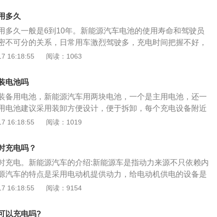
的使用寿命比较长，可以使用五到八年甚至十年。而且，工信
用多久
部、发改委在2016年联合发布相关政策：规定乘用车厂商电
用多久一般是6到10年。新能源汽车电池的使用寿命和驾驶员
部件保用8年或12万公里以上。八年内出了问题，可以找厂
密不可分的关系，日常用车激烈驾驶多，充电时间把握不好，
换电池，价格会比现在便宜。
车电池的使用时间。通常情况下，设计寿命都在六年乃至十年
 16:18:55
阅读：1063
的电池一般在6年以后，发生故障的频率会提高，而且还会出
存电量少、充电慢等问题，所以新能源汽车的电池在使用6年
装电池吗
换，避免在开车的时候因为汽车的蓄电池而发生一些不必要的
装备用电池，新能源汽车用两块电池，一个是主用电池，还一
电池的保养：1、新能源汽车起步时要轻踩：汽车在起步时使
用电池建议采用装卸方便设计，便于拆卸，每个充电设备附近
车电池在短时间内大量放电，产生硫酸铅结晶，对于汽车电池
复包括充电。电池采用共享电池运行，这样电动汽车充电将会
 16:18:55
阅读：1019
大的影响。2、防止汽车电池暴晒：新能源汽车的重要部件就
而备用电池在汽车没电之后，或主用电池出现意外之后还有很
车电池出现问题将会直接影响新能源汽车的使用，在高温暴晒
源车是指采用非常规的车用燃料作为动力来源（或使用常规的
加速老化，减少使用寿命，同时也要避免在低温环境下行驶，
时充电吗？
型车载动力装置），综合车辆的动力控制和驱动方面的先进技
低的现象。3、充电时间不是越长越好：新能源汽车在充电时
时充电。新能源汽车的介绍:新能源车是指动力来源不只依赖内
理先进、具有新技术、新结构的汽车。新能源车包括四大类
电的现象，同时也不要过度的放电，这几种电池的使用方式都
源汽车的特点是采用电动机提供动力，给电动机供电的设备是
汽车（HEV）、纯电动汽车（BEV，包括太阳能汽车）、燃料
成影响。
的方式是内置发电机、外接充电口、太阳能、化学能、核能，
 16:18:55
阅读：9154
CEV）、其他新能源（如超级电容器、飞轮等高效储能器）汽
电池、汽车底盘、车身和车辆电器组成，动力电池作为电动汽
用燃料指除汽油、柴油之外的燃料。
，分为电池模组、电池管理系统、热管理系统、电气及机械系
可以充电吗?