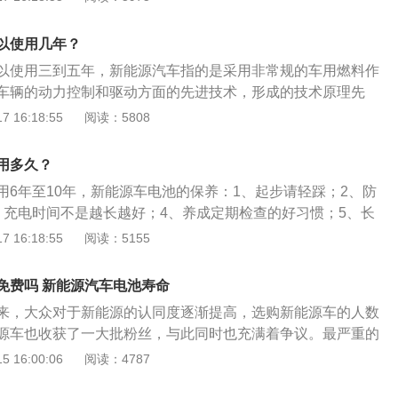
用车辆基本无需担忧。2.工信部、科技部、财政部、发改委四
年的时候也出了个政策，规定要求乘用车生产厂家的电池、电机这
以使用几年？
年或者12万公里以上的质保。
以使用三到五年，新能源汽车指的是采用非常规的车用燃料作
车辆的动力控制和驱动方面的先进技术，形成的技术原理先
新结构的汽车。新能源汽车续航低的原因：1、低温环境下电
 16:18:55
阅读：5808
导致锂离子电池的导电率下降；2、低温环境下电解液与负
容性变差；3、低温环境下锂离子电池的负极析出锂严重；4、
用多久？
电池在活性物质内部扩散系统降低。
用6年至10年，新能源车电池的保养：1、起步请轻踩；2、防
、充电时间不是越长越好；4、养成定期检查的好习惯；5、长
电；6、保持正常的胎压。新能源汽车是指采用非常规的车用
 16:18:55
阅读：5155
或使用常规的车用燃料、采用新型车载动力装置，综合车辆的
面的先进技术，形成的技术原理先进、具有新技术、新结构的
免费吗 新能源汽车电池寿命
包括四大类型混合动力电动汽车、纯电动汽车、燃料电池电动
来，大众对于新能源的认同度逐渐提高，选购新能源车的人数
汽车。
源车也收获了一大批粉丝，与此同时也充满着争议。最严重的
使用寿命。新能源汽车换电池免费吗保质期内是免费的。而中
 16:00:06
阅读：4787
马汽车，则是在上年发布了蓄电池终生免费质保期政策，该项
块动力电池，一旦在日常使用、检测中发现动力电池某个部件