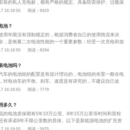
安装的私人充电桩，都有严格的规定。具备防雷保护、过载保
电保护。符合国家标准的充电桩，外壳会采用绝缘的材料，防
 16:18:55
阅读：8420
，-般雨水的泼溅是不会对充电桩造成影响。而且充电桩内部也会有
旦发生漏电会及时跳闸断电。比如星星充电的电桩检测到0.1s
电池？
A的电漏出，就会自动跳闸，切断电源。建议:如果条件允许还是尽
使用年限没有强制规定的，根据消费者自己的使用情况来决
因为充电桩安全，但电动汽车为金属，下雨天情况复杂，如遇
命，是衡量二次电池性能的一个重要参数：经受一次充电和放
电还是存在一定的隐患。
(或一个周期)。在一定的充放电制度下，电池容量降至某一规
 16:18:55
阅读：8294
耐受的充放电次数，称为二次电池的充放电循环寿命。充放电
池的性能越好。在目前常用的二次电池中，镉镍电池的充放电
装电池吗？
0次，铅酸电池200～500次，锂离子电池600～1000次，锌银
汽车的电池组的配置是有设计理论的，电池组的布置一般在电
0次左右。湿搁置使用寿命，也是衡量二次电池性能的重要参数
，对电动车的平衡、刹车、速度是有讲究的，不建议自己改
入了电解液后开始进行充放电循环直至充放电循环寿命终止的
是匹配的。1、车辆是换包配置的：如果车辆在设计之初，就
 16:18:55
阅读：7778
循环过程中电池处于放电态湿搁置的时间)。湿搁置使用寿命越
更换的形式的，那后续是可以通过换电池包来提升续航的。
。在目前常用的电池中，镉镍电池湿搁置使用寿命2～3年，铅
包的方式实现电量的增加：这种提升续航的方式，就是在现有
锂离子电池5～8年，锌银电池最短，只有1年左右。
用多久？
再并联一组电池。如果电池包内无法增加电池组了，那就只能
流的电池质保期有5年10万公里、8年15万公里等时间和里程
并联增加，从原理上来说，是可以实现的，但是从技术角度来
还有承诺8年不限公里数的质保。以下是新能源电池的扩充资
术难点和风险。
电池充满防电3000-4000次计算，基本可满足8-10年的使用
 16:18:55
阅读：5975