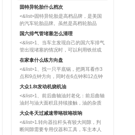
固特异轮胎什么档次
<&list>固特异轮胎是高档品牌，是美国
的汽车轮胎品牌。虽然是高档轮胎品
牌，但是中高低端的轮胎都有生产，这
国六排气管堵塞怎么清理
也是为了更好的开拓市场。
<&list>1、当车主发现自己的国六车排气
管出现堵塞的情况时，可以利用铁丝或
者是细棍，直接将杂物给取出来，如果
在家拿什么练方向盘
堵塞情况比较严重，也可以采取应急措
<&list>1、找一只平底锅，把两耳看作3
施。 <&list>2、直接利用木棍将所有的
点和9点钟方向，同时在6点钟和12点钟
杂物推到排气管里面的位置处，然后将
方向做一个标记。 <&list>2、双手握住
三元催化器拆解开，就可以将堵塞的东
大众1.8t发动机烧机油
平底锅两耳，然后往左打半圈、一圈、
西取出来。但如果是因为积碳过多引起
<&list>1、前后曲轴油封老化：前后曲轴
一圈半的练习，往右同样也要打相同的
的堵塞，就需要将三元催化器泡在草酸
油封与油大面积且持续接触，油的杂质
圈数。 <&list>3、最后强调要反复练
中进行清洗。 <&list>3、也可以利用清
和发动机内持续温度变化使其密封效果
习，这样就可以形成肌肉记忆，在真实
大众冬天过减速带咯吱咯吱响
洗剂对堵塞的情况得到解决，将清洗剂
逐渐减弱，导致渗油或漏油。<&list>2、
驾驶车辆时，不需要记忆也能打好方
放在燃油箱中，与燃油混合后，车辆启
<&list>1.转向器拉杆头有较大间隙，判
活塞间隙过大：积碳会使活塞环与缸体
向。
动时，就可以和汽油一起进入到燃烧
断间隙需要专用仪器和工具，车主本人
的间隙扩大，导致机油流入燃烧室中，