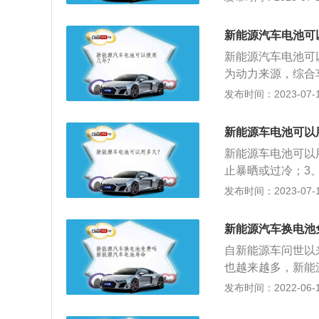
寿命，对用日常家
部联合，2016
新能源汽车电池可
些核心部件提供8
新能源汽车电池可
为动力来源，综合
进、具有新技术、
发布时间：2023-07-17
解液的黏度增大，
极、隔膜之间的相
新能源车电池可以
低温环境下锂离子
新能源车电池可以
止暴晒或过冷；3
时间停放也要充好
发布时间：2023-07-17
燃料作为动力来源
动力控制和驱动方
新能源汽车换电池
汽车，新能源汽车
自新能源车问世以
汽车、其他新能源
也越来越多，新能
便是关于蓄电池的
发布时间：2022-06-15
国造车新势力的威
质保期，针对了整