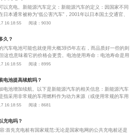
确充电方式:恒流充电法，阶段充电法，恒压充电法，快速充电
可以充电。新能源汽车定义：新能源汽车的定义：因国家不同
日本通常被称为“低公害汽车”，2001年以日本国土交通官、
省制定了“低公害车开发普及行动计划”。该计划所指的低公害
 16:18:55
阅读：9030
以天然气为燃料的汽车、混合动力汽车、电动汽车、以甲醇为
和燃效限制标准最严格的清洁汽油汽车。新能源汽车发展现
多久？
司副司长宋秋玲在2018年9月初举行的2018中国汽车产业发
的汽车电池可能也就使用大概3到5年左右，而品质好一些的则
，“认为中国新能源汽车产业发展仍然处于逆水行舟、不进则退
，但这也意味着它的价格会更贵。电池使用寿命：电池寿命是用
先，近期频发的自燃事故无疑为新能源汽车产业泼了一瓢冷
的！不是简单的用时间！现在高性能的锂电池充放电次数能到
 16:18:55
阅读：8995
作为新兴领域，存在理论和技术上的不过关。”业内人士说，据
也就是说每天一次能用十年以上。更换电池价格贵：之所以新能源
上半年电动汽车至少发生过10起已被媒体报道的燃烧事故。
要是因为厂商们在研发电池的时候投入了巨量的金钱和成本，
装电池提高续航吗？
电池如此昂贵的原因。但如果新能源车的电池技术不能够再次
加电池增加续航。以下是新能源汽车的相关信息：新能源汽车
观望的消费者肯定不会选择它。
是指采用非常规的车用燃料作为动力来源（或使用常规的车用
载动力装置），综合车辆的动力控制和驱动方面的先进技术，
 16:18:55
阅读：8681
进、具有新技术、新结构的汽车。其他信息：新能源汽车包括
式电动汽车、混合动力汽车、燃料电池汽车、氢发动机汽车
以充电吗？
内容:首先充电桩有国家规范:无论是国家电网的公共充电桩还是