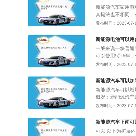
统。新能源汽车正
新能源汽车家用电
法。
其提法也不相同，在
环境省和经济产业
发布时间：2023-07-17
车包括5类，即：
燃料的汽车、排污
新能源电池可以用
状：财政部经济建设
一般来说一块普通
展国际论坛上表示
可以使用5到6年
的关键阶段”。首
充放电次数来衡量
发布时间：2023-07-17
水。“新能源汽车
4000次以上！
不完全统计，今年
车电池会这么贵主
新能源汽车可以加
所以这个是为什么
新能源汽车可以增
取得突破那么正在
概况：新能源汽车
燃料、采用新型车
发布时间：2023-07-17
形成的技术原理先
纯电动汽车、增程
新能源汽车下雨可
等。
可以;以下为扩展