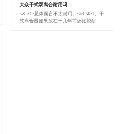
室，最后形成废气排出，就可以让三元
无法制作，需要将车辆送到修理厂或4s
造成烧机油。<&list>3、机油粘度。使用
大众干式双离合耐用吗
催化器得到清洗，排气管堵塞的情况就
店；<&list>2.车辆半轴套管防尘罩破
机油粘度过小的话，同样会有烧机油现
<&list>总体而言不太耐用。<&list>1、干
能够得到解决。
裂，破裂后会出现漏油现象，使半轴磨
象，机油粘度过小具有很好的流动性，
式离合器如果放在十几年前还比较耐
损严重，磨损的半轴容易损坏，产生异
容易窜入到气缸内，参与燃烧。<&list>
用，但是由于现在的汽车发动机动力输
响；<&list>3.稳定器的转向胶套和球头
4、机油量。机油量过多，机油压力过
出越来越高，使得干式离合器散热不足
老化，一般是使用时间过长造成的。解
大，会将部分机油压入气缸内，也会出
的缺陷也逐渐暴露出来。<&list>2、由于
决方法是更换新的质量好的转向橡胶套
现烧机油。<&list>5、机油滤清器堵塞：
干式双离合的工作环境暴露在空气中，
和球头。
会导致进气不畅，使进气压力下降，形
而离合器的散热也是通离合器罩上面的
成负压，使机油在负压的情况下吸入燃
几个小孔来进行散热。但是在行驶过程
烧室引起烧机油。<&list>6、正时齿轮或
中变速箱需要换挡，就不得不使得离合
链条磨损：正时齿轮或链条的磨损会引
器频繁工作。<&list>3、长时间的低速行
起气阀和曲轴的正时不同步。由于轮齿
驶以及过于频繁的启停，导致离合器的
或链条磨损产生的过量侧隙，使得发动
温度不断升高，而低速行驶时空气流动
机的调节无法实现：前一圈的正时和下
效率不高，无法将离合器中的热量有效
一圈可能就不一样。当气阀和活塞的运
的带走，导致离合器内部的温度不断升
动不同步时，会造成过大的机油消耗。
高，加速离合器的磨损。
解决方法：更换正时齿轮或链条。<&list
>7、内垫圈、进风口破裂：新的发动机
设计中，经常采用各种由金属和其他材