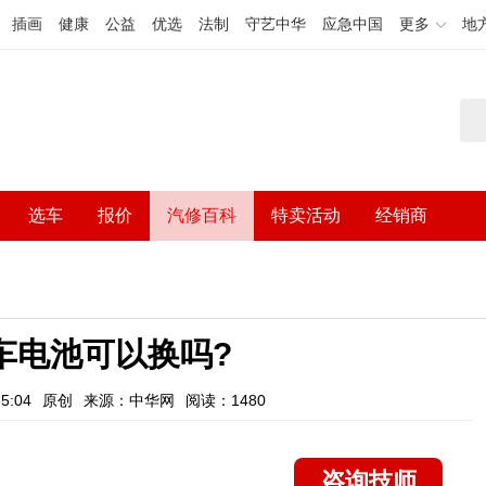
插画
健康
公益
优选
法制
守艺中华
应急中国
更多
地
选车
报价
汽修百科
特卖活动
经销商
车电池可以换吗?
5:04
原创
来源：中华网
阅读：1480
咨询技师