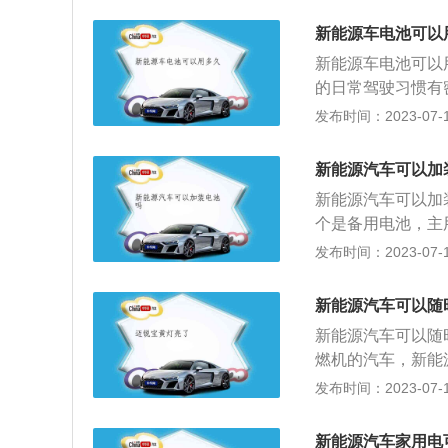
电池。三元锂电池
新能源车电池可以
部、科技部、财政
新能源车电池可以
池、电机等核心零
的日常驾驶习惯有
家。八年后，需要
都会影响新能源汽
发布时间：2023-07-17
以上。新能源汽车
现续航里程下降、
新能源汽车可以加
之后需要及时的更
新能源汽车可以加
麻烦。新能源汽车
个是备用电池，主
用地板油会导致汽
设有电池检测和修
发布时间：2023-07-17
的使用寿命也有很
和加油一样方便，
是汽车的电池，汽
长缓冲时间。新能
下，会让汽车电池
新能源汽车可以随
车用燃料、采用新
容易出现续航能力
新能源汽车可以随
术，形成的技术原
避免出现长时间充
燃机的汽车，新能
型：混合动力电动
会对汽车的电池造
电池，给电池充电
发布时间：2023-07-17
电池电动汽车（F
新能源汽车由动力
车等。非常规的车
车的重要组成部分
新能源汽车家用电