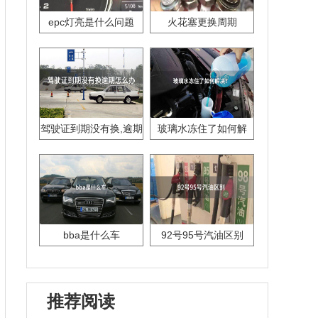
epc灯亮是什么问题
火花塞更换周期
驾驶证到期没有换,逾期
玻璃水冻住了如何解
怎么办??
决？
bba是什么车
92号95号汽油区别
推荐阅读