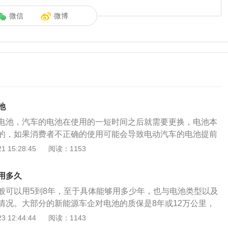
微信
微博
池
电池，汽车的电池在使用的一短时间之后就需要更换，电池本
的，如果消费者不正确的使用可能会导致电动汽车的电池提前
电动汽车的4s店更换电池。新能源汽车是指采用非常规的车用
 15:28:45
阅读：1153
（或使用常规的车用燃料、采用新型车载动力装置），综合车
动方面的先进技术，形成的技术原理先进、具有新技术、新结
用多久
车包括四大类型：混合动力电动汽车（HEV）、纯电动汽车
般可以用5到8年，至于具体能够用多少年，也与电池类型以及
阳能汽车）、燃料电池电动汽车（FCEV）、其他新能源（如超
情况。大部分的新能源车企对电池的质保是8年或12万公里，
高效储能器）汽车等。非常规的车用燃料指除汽油、柴油之外
诺可以免费换新。想要买新能源汽车的话，电池的使用寿命也
 12:44:44
阅读：1143
前新能源汽车市场青睐的电池是高能量密度、低价格的三元锂