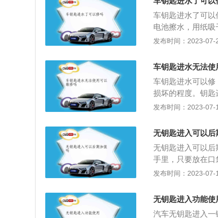
车钥匙进水了可以
车钥匙进水了可以
电池擦水，用纸吸
干，如果不放心，
发布时间：2023-07-23
记住千万不能用太
坏了，可以拿到4
车钥匙进水无法使
方，造成短路。不
车钥匙进水可以修
风干。有时候钥匙
损坏的程度。钥匙
电子式车钥匙进了
要晒太阳，用吹风
发布时间：2023-07-17
机械部分的依旧可
钥匙不好使，可能
致无法启动发动机
的时候，就跟我们
无钥匙进入可以后
机械部分仍然可以
无钥匙进入可以后
发动机就不能启动
手里，只要放在口
新钥匙的话，可以
盗，意思是你把整
发布时间：2023-07-17
主板上的配件的时
防盗器被非法拆除
匙后，需要和车辆
窗，无须重新启动
匙使用的注意事项
无钥匙进入功能使
提高了汽车的安全
3、不要将备用钥
汽车无钥匙进入一
车时，车辆自身就