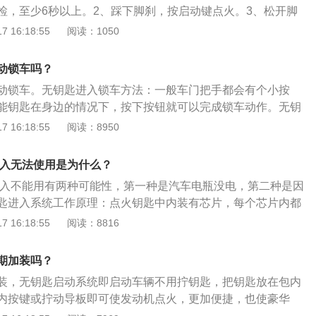
检，至少6秒以上。2、踩下脚刹，按启动键点火。3、松开脚
配，成功配对之后汽车车门开启，无需钥匙，从而机进行自动解
据差异的车型及环境温度确定热车时间，但在低温状况下要免
 16:18:55
阅读：1050
进行手动操作。
让转速自然回到1000转左右）。4、踩下脚刹，松开手刹，将
档（如果在斜坡起步，为防止后遛，可先将档位拉到D档，轻踏
动锁车吗？
刹，即可平稳起步）。5、缓慢放开脚刹，起步。6、然后再根
动锁车。无钥匙进入锁车方法：一般车门把手都会有个小按
油门加油，安全上路。汽车无钥匙进入系统是什么意思无钥匙
能钥匙在身边的情况下，按下按钮就可以完成锁车动作。无钥
的钥匙，而是一个带有智能电子芯片的钥匙。本田、丰田、日
警戒功能:在防盗警戒启动后发现车门未正确关好，则系统发出
 16:18:55
阅读：8950
中高端品牌的部分车型已经采用了无钥匙系统。当你踏进指定
叭鸣叫8次，同时方向灯闪烁8次;5秒后若仍未关好门则自动断
可识别出你就是授权的驾驶者并自动开门。如今的智能钥匙还
，这样实际上避免了车门未上锁，而车主浑然不知的情况。
防止你将自己锁在外面。需要注意的是，具备无钥匙进入功能
进入无法使用是为什么？
备无钥匙启动功能。（本文转载太平洋汽车网）
匙进入不能用有两种可能性，第一种是汽车电瓶没电，第二种是因
匙进入系统工作原理：点火钥匙中内装有芯片，每个芯片内都
有钥匙芯片的ID与发动机的ID相匹配时，汽车才能启动。如果
 16:18:55
阅读：8816
法启动。功能:当钥匙靠近车体时，车门自动开锁并解除防盗警
灯闪烁2次；当钥匙离开车体时，车门自动上锁并进入防盗警
期加装吗？
灯闪烁1次，喇叭响一短声。基本信息：汽车无钥匙进入系
装，无钥匙启动系统即启动车辆不用拧钥匙，把钥匙放在包内
SSIVE-KEYLESS-ENTER），该产品采用了世界最先进的R
内按键或拧动导板即可使发动机点火，更加便捷，也使豪华
术和最先进的车辆身份编码识别系统。
无钥匙启动系统除了使用方便以外，对车辆防盗、安全性也有