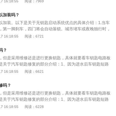
 16:18:55
阅读：7969
绍：无钥匙启动系统采用先进的无线射频识别（RFID）技术，
的智能卡里的芯片感应自动开关门锁，当驾驶者走近车辆一定
以加装吗？
动打开并解除防盗；当驾驶者离开车辆时，门锁会自动锁上并
以加装。以下是关于无钥匙启动系统优点的具体介绍：1.当车
、防盗性能：电子钥匙的芯片使用的是第四代射频识别技术，
，第一脚刹车，四门将会自动落锁。城市堵车或夜晚独行时，
复制，并且没有合法的单据，官方是不会配置钥匙的。
件发生，做到万无一失。2.当驾驶者进入车辆时，车辆能辨认
 16:18:55
阅读：6721
果车主不在车内，车辆将无法启动并马上报警。3.完备的密码
匙）加密系统无法复制。采用第四代的射频识别技术(RFID)
吗？
无法复制的要求。目前市面上已有的芯片式防盗器和原车配置芯
，但是采用维修还是进行更换钥匙，具体就要看车钥匙电路板
第二代或第三代芯片，并没有完全解决被复制的问题。4.整车
是关于汽车钥匙修复的部分介绍：1、因为进水后车钥匙短路
、油路、启动三点锁定，当防盗器被非法拆除，车辆照样无法
路主板。2、电路主板上会有很多的电器原件，修复的时候，
 16:18:55
阅读：6621
警。产品采用最先进的防冲突技术，极大地增强了系统的可靠
量，确定损伤的程度，损伤的不是很严重，这种情况就可以采
动关闭车窗。当车主下车后，如果忘记关闭车窗，无须重新启动
、如果损坏的很严重，完全烧蚀，就没有必要再进行维修。
窗，车辆安全系统会自动升起车窗，大大地提高了汽车的安全
修吗？
忘记关闭车窗而且发生淋雨等意外事件，智能钥匙系统让车主
，但是采用维修还是进行更换钥匙，具体就要看车钥匙电路板
时总是担心忘记锁车门。
是关于汽车钥匙修复的部分介绍：1、因为进水后车钥匙短路
路主板。2、电路主板上会有很多的电器原件，修复的时候，
 16:18:55
阅读：6228
量，确定损伤的程度，损伤的不是很严重的话，这种情况就可