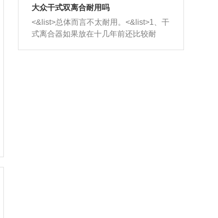
室，最后形成废气排出，就可以让三元
无法制作，需要将车辆送到修理厂或4s
造成烧机油。<&list>3、机油粘度。使用
大众干式双离合耐用吗
催化器得到清洗，排气管堵塞的情况就
店；<&list>2.车辆半轴套管防尘罩破
机油粘度过小的话，同样会有烧机油现
<&list>总体而言不太耐用。<&list>1、干
能够得到解决。
裂，破裂后会出现漏油现象，使半轴磨
象，机油粘度过小具有很好的流动性，
式离合器如果放在十几年前还比较耐
损严重，磨损的半轴容易损坏，产生异
容易窜入到气缸内，参与燃烧。<&list>
用，但是由于现在的汽车发动机动力输
响；<&list>3.稳定器的转向胶套和球头
4、机油量。机油量过多，机油压力过
出越来越高，使得干式离合器散热不足
老化，一般是使用时间过长造成的。解
大，会将部分机油压入气缸内，也会出
的缺陷也逐渐暴露出来。<&list>2、由于
决方法是更换新的质量好的转向橡胶套
现烧机油。<&list>5、机油滤清器堵塞：
干式双离合的工作环境暴露在空气中，
和球头。
会导致进气不畅，使进气压力下降，形
而离合器的散热也是通离合器罩上面的
成负压，使机油在负压的情况下吸入燃
几个小孔来进行散热。但是在行驶过程
烧室引起烧机油。<&list>6、正时齿轮或
中变速箱需要换挡，就不得不使得离合
链条磨损：正时齿轮或链条的磨损会引
器频繁工作。<&list>3、长时间的低速行
起气阀和曲轴的正时不同步。由于轮齿
驶以及过于频繁的启停，导致离合器的
或链条磨损产生的过量侧隙，使得发动
温度不断升高，而低速行驶时空气流动
机的调节无法实现：前一圈的正时和下
效率不高，无法将离合器中的热量有效
一圈可能就不一样。当气阀和活塞的运
的带走，导致离合器内部的温度不断升
动不同步时，会造成过大的机油消耗。
高，加速离合器的磨损。
解决方法：更换正时齿轮或链条。<&list
>7、内垫圈、进风口破裂：新的发动机
设计中，经常采用各种由金属和其他材