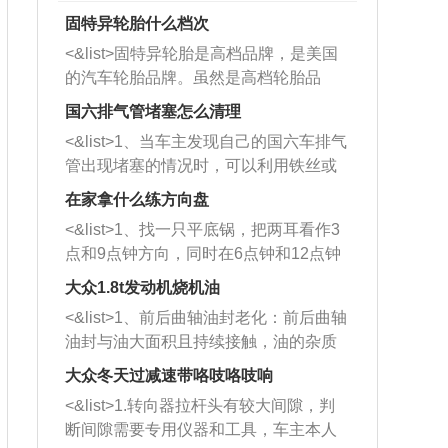
固特异轮胎什么档次
<&list>固特异轮胎是高档品牌，是美国
的汽车轮胎品牌。虽然是高档轮胎品
牌，但是中高低端的轮胎都有生产，这
国六排气管堵塞怎么清理
也是为了更好的开拓市场。
<&list>1、当车主发现自己的国六车排气
管出现堵塞的情况时，可以利用铁丝或
者是细棍，直接将杂物给取出来，如果
在家拿什么练方向盘
堵塞情况比较严重，也可以采取应急措
<&list>1、找一只平底锅，把两耳看作3
施。 <&list>2、直接利用木棍将所有的
点和9点钟方向，同时在6点钟和12点钟
杂物推到排气管里面的位置处，然后将
方向做一个标记。 <&list>2、双手握住
三元催化器拆解开，就可以将堵塞的东
大众1.8t发动机烧机油
平底锅两耳，然后往左打半圈、一圈、
西取出来。但如果是因为积碳过多引起
<&list>1、前后曲轴油封老化：前后曲轴
一圈半的练习，往右同样也要打相同的
的堵塞，就需要将三元催化器泡在草酸
油封与油大面积且持续接触，油的杂质
圈数。 <&list>3、最后强调要反复练
中进行清洗。 <&list>3、也可以利用清
和发动机内持续温度变化使其密封效果
习，这样就可以形成肌肉记忆，在真实
大众冬天过减速带咯吱咯吱响
洗剂对堵塞的情况得到解决，将清洗剂
逐渐减弱，导致渗油或漏油。<&list>2、
驾驶车辆时，不需要记忆也能打好方
放在燃油箱中，与燃油混合后，车辆启
<&list>1.转向器拉杆头有较大间隙，判
活塞间隙过大：积碳会使活塞环与缸体
向。
动时，就可以和汽油一起进入到燃烧
断间隙需要专用仪器和工具，车主本人
的间隙扩大，导致机油流入燃烧室中，