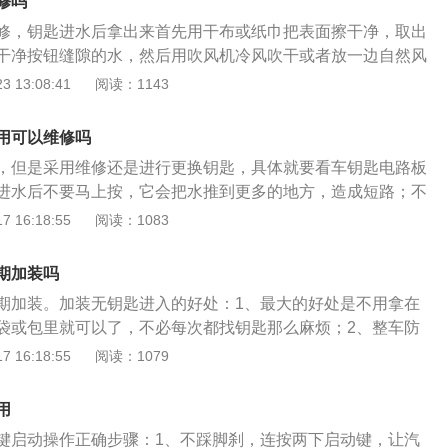
修吗
修，钥匙进水后拿出来首先用干布或纸巾把表面擦干净，取出
干净按钮缝隙的水，然后用吹风机冷风吹干或者放一边自然风
可以用95%的纯酒精擦拭车钥匙电路板与钥匙按钮的接触点。
 13:08:41
阅读：1143
阳晒干或者用热风吹干，这样会对钥匙造成影响，如果钥匙损
S店维修。钥匙进水，不要马上按键。会促使水流向更多的地
用可以维修吗
要对着太阳晒，用吹风机吹。蒸发变快水汽更多，所以要自然
，但是采用维修还是进行更换钥匙，具体就要看车钥匙电路板
进水不好用，只是电池坏了，可以先买个电池换上试试。其实
进水后不要马上按，它会把水推到更多的地方，造成短路；不
水就跟手机进了水一样，严重的话遥控部分会完全失灵，不过
机吹。蒸发更快，水蒸气更多，自然风干。有时候进水的时候
 16:18:55
阅读：1083
以用。钥匙芯片的作用是发动机防盗，如果进水损坏的话会导
是电池坏了。可以买个电池先试试。其实，当电子车钥匙进水
，这时候也只能前往4S店修复了。
的手机进水一样。在严重的情况下，遥控部分会完全失效，但
期加装吗
使用。钥匙芯片的作用是防止发动机被盗。如果被水损坏了，
期加装。加装无钥匙进入的好处：1、最大的好处是不用拿在
。这个时候，只能去4S店或者车锁宝去修一下，如果不想去配
袋或包里就可以了，不必每次都找钥匙那么麻烦；2、整车防
使用备用钥匙，或者直接订购一把新的钥匙，因为不管是准备
辆车拖走了，也没用，通过电路、油路，启动三点锁定，而且
 16:18:55
阅读：1079
间和费用等原因来看，相对来说更换是最稳妥的。在更换完钥
，车辆仍是无法启动的；3、当车主下车后，如果忘记关闭车
进行遥控和防盗系统的匹配。匹配时应把全部钥匙带齐。车钥
发动机逐个关闭车窗，车辆安全系统会自动升起车窗，大大地
是：1、不要接触金属物品。2、不要和电子装置放在一起。
用
防范水平。汽车配备无钥匙进入系统，车主在携带钥匙靠近汽
匙放车内。4、不要乱抛乱扔。
键启动操作正确步骤：1、不踩脚刹，连按两下启动键，让汽
可以在一定的距离内感应到钥匙。钥匙芯片的ID会自动和与发