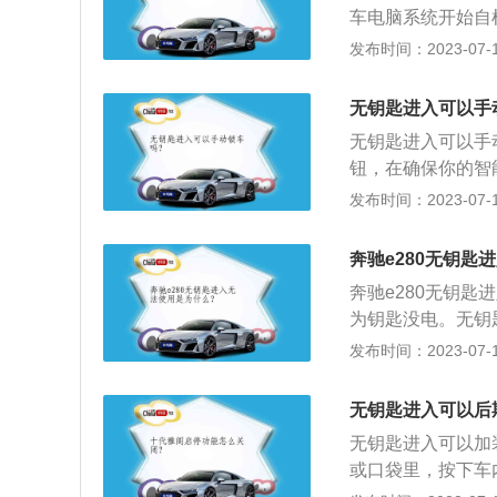
车电脑系统开始自
动机的ID进行匹
刹，原地热车（根
发布时间：2023-07-17
锁，无需再拿钥匙
急加油和急刹车，
档位从P档拉到D
无钥匙进入可以手
油门，慢慢松开手
无钥匙进入可以手
据路况，平稳踩踏
钮，在确保你的智
进入系统不是传统
匙进入系统有防盗
发布时间：2023-07-17
产、奔驰、宝马等
警示信号，电子喇
范围时，该系统即
开油路和启动电路
能锁定钥匙本身，
奔驰e280无钥匙
的车辆，不一定具
奔驰e280无钥
为钥匙没电。无钥
装有固定的ID，只
发布时间：2023-07-17
不一致，发动机无
戒状态，同时方向
无钥匙进入可以后
戒状态，此时转向
无钥匙进入可以加
统，简称PKE（PA
或口袋里，按下车
FID无线射频技
感、科技感倍增。