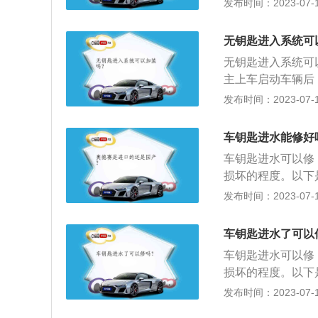
发布时间：2023-07-17
很大帮助。1、介
通过车主随身携带
无钥匙进入系统可
距离时，门锁会自
无钥匙进入系统可
进入防盗状态。2
主上车启动车辆后
加密系统基本无法
防止拎包等意外事
发布时间：2023-07-17
出真正的车主，如
身份识别器（电子钥
车钥匙进水能修好
芯片,完全达到了
车钥匙进水可以修
片防盗器基本上是
损坏的程度。以下
防盗。通过对电路
损坏的为内部的电
发布时间：2023-07-17
启动。5.不误报
需要详细的进行测
性。6.锁车后自
用维修的方案。3
发动机逐个关闭车
车钥匙进水了可以
防范水平，不会因
车钥匙进水可以修
不用每次离开车辆
损坏的程度。以下
损坏的为内部的电
发布时间：2023-07-17
需要详细的进行测