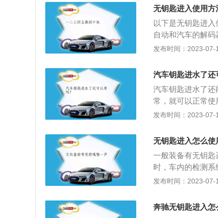
以采用维修的方案
无钥匙进入使用方
维修。
以下是无钥匙进入
自动和汽车的解码
车门即可进入车内
发布时间：2023-07-17
钥匙进入系统不是
进的车辆身份编码
汽车钥匙进水了还
并不需要掏出汽车
汽车钥匙进水了还
常，就可以正常使
把表面擦干净；2
发布时间：2023-07-17
擦拭内部水渍；3
板不宜过热；4、
无钥匙进入怎么使
常。
一般装备有无钥匙
时，车内的检测系
态，这时只需轻轻
发布时间：2023-07-17
的好处：1、当驾
内，车辆将无法启
奔驰无钥匙进入怎
系统无法复制，采用