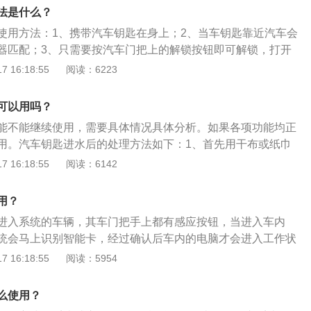
。3、如果损坏的很严重，完全烧蚀的话，就没有必要再进行
法是什么？
使用方法：1、携带汽车钥匙在身上；2、当车钥匙靠近汽车会
器匹配；3、只需要按汽车门把上的解锁按钮即可解锁，打开
。扩展内容：对于无钥匙进入系统的更多资料如下:1、汽车无
 16:18:55
阅读：6223
传统的钥匙，采用了世界最先进的RFID无线射频技术，和最先
识别系统。2、需要上锁汽车时，只要汽车钥匙在身上，那么
可以用吗？
钥匙，只需要按一下门把手上的开关按钮，就可以再次上锁。
能不能继续使用，需要具体情况具体分析。如果各项功能均正
用。汽车钥匙进水后的处理方法如下：1、首先用干布或纸巾
、要第一时间拆开钥匙，拿出钥匙电池，用吸水性较好的纸巾
 16:18:55
阅读：6142
、用吹风机冷风吹干，千万不能用热风，因为钥匙内部的电路
等完全晾干以后，装回钥匙电池，测试钥匙各项功能是否正
用？
进入系统的车辆，其车门把手上都有感应按钮，当进入车内
统会马上识别智能卡，经过确认后车内的电脑才会进入工作状
按动车内的启动按钮，就可以正常启动车。以下是无钥匙进入
 16:18:55
阅读：5954
驶者进入车辆时，车辆能辨认出真正的车主，如果车主不在车
动并马上报警。2、完备的密码身份识别器（电子钥匙）加密
么使用？
第四代的射频识别技术(RFID)芯片，完全达到了无法复制的