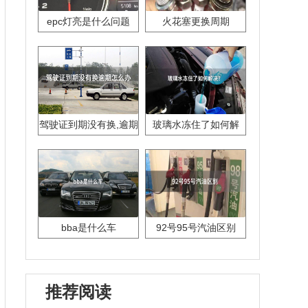
epc灯亮是什么问题
火花塞更换周期
驾驶证到期没有换,逾期
玻璃水冻住了如何解
怎么办??
决？
bba是什么车
92号95号汽油区别
推荐阅读