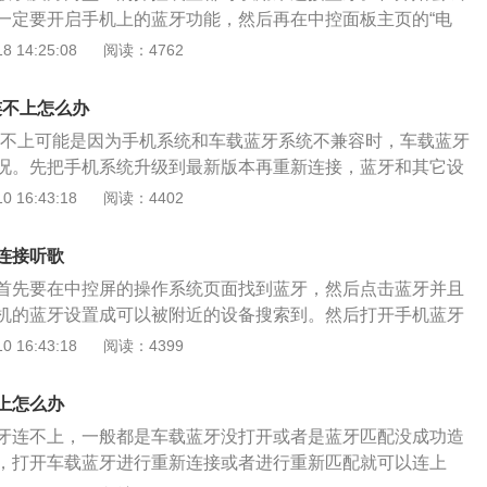
有常常打电话长时间聊天儿的习惯，那么必定会有这样的经
一定要开启手机上的蓝牙功能，然后再在中控面板主页的“电
耳朵讲话，时间长了不但手合脖子会觉得疲劳。而车载蓝牙有
进入电话程序，如果在此前并没有连接任何移动设备，则主页上
 14:25:08
阅读：4762
戴上蓝牙耳机，将手机的蓝牙开启，无论是将手机放到公文包
”这一选项，点击这一选项之后，进入“添加电话”，正式开始连
车的座椅上，一切电话都能轻轻松松接听。
，从手机的蓝牙设置列表中选择车辆名称，车辆名称一般在中
连不上怎么办
为英文字母，找到后点击，然后按照中控屏幕的提示进行操
牙连不上可能是因为手机系统和车载蓝牙系统不兼容时，车载蓝牙
况。先把手机系统升级到最新版本再重新连接，蓝牙和其它设
录，也是有可能导致蓝牙连接不上的，删掉之前不用的蓝牙设
 16:43:18
阅读：4402
。车载蓝牙系统中的蓝牙技术是从手机的蓝牙技术延续下来
射系统。车载蓝牙只是以无线蓝牙技术为基础而设计研发的车
连接听歌
主要功能为在正常行驶中用蓝牙技术与手机连接进行免提通话
首先要在中控屏的操作系统页面找到蓝牙，然后点击蓝牙并且
机的蓝牙设置成可以被附近的设备搜索到。然后打开手机蓝牙
备，找到车机蓝牙之后点击配对就可以了。在使用蓝牙听歌时
 16:43:18
阅读：4399
蓝牙，否则汽车音响是不会播放手机中的音乐的。蓝牙是车机
能，蓝牙可以让手机无线连接车机。使用蓝牙将手机与车机连
上怎么办
接打电话，可以播放手机中的音乐。如果自己还想实现更多功
牙连不上，一般都是车载蓝牙没打开或者是蓝牙匹配没成功造
ife和carplay连接手机了。carlife可以让安卓手机连接车机，c
，打开车载蓝牙进行重新连接或者进行重新匹配就可以连上
iphone连接车机。使用这两种系统连接车机后，可以导航，听音