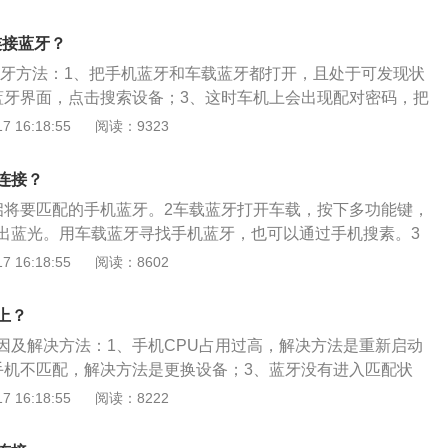
852mm、1501mm，轴距为2837mm。凯迪拉克xts全系使用了
压发动机，有269马力的最大功率和353牛米的最大扭矩，与之
连接蓝牙？
箱。
接蓝牙方法：1、把手机蓝牙和车载蓝牙都打开，且处于可发现状
蓝牙界面，点击搜索设备；3、这时车机上会出现配对密码，把
机上进行配对；4、配对码输入无误的话就能连接上蓝牙了，
 16:18:55
阅读：9323
幕右上方显示手机电量、信号等信息。凯迪拉克ct5是一款中型
机最大功率为174kw，最大扭矩为350nm，采用2.0t237马
连接？
挡手自一体变速箱，最高车速可达到每小时240km。
启将要匹配的手机蓝牙。2车载蓝牙打开车载，按下多功能键，
出蓝光。用车载蓝牙寻找手机蓝牙，也可以通过手机搜素。3
功后会显示当前设备名称，按下“是”或“确定”键即可对接。连接
 16:18:55
阅读：8602
按下“是”键。
上？
因及解决方法：1、手机CPU占用过高，解决方法是重新启动
手机不匹配，解决方法是更换设备；3、蓝牙没有进入匹配状
按开机键十秒进入匹配状态；4、设备问题，解决方法是将已
 16:18:55
阅读：8222
信息，找到要连接的设备后进行连接；5、周围存在干扰蓝牙
是换一地点另行尝试，如果仍不成功，可以进行恢复出厂设置