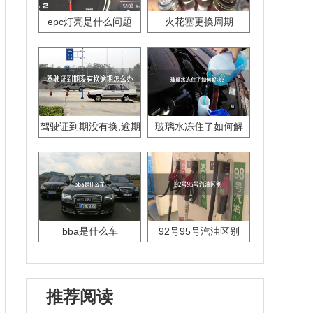
epc灯亮是什么问题
火花塞更换周期
驾驶证到期没有换,逾期
玻璃水冻住了如何解
怎么办??
决？
bba是什么车
92号95号汽油区别
推荐阅读