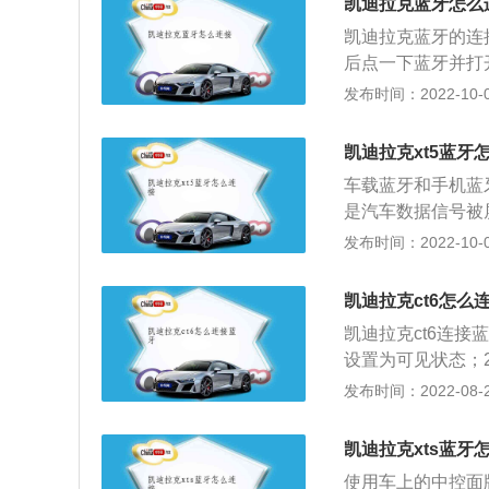
凯迪拉克蓝牙怎么
操作，不同设备恢
凯迪拉克蓝牙的连
后点一下蓝牙并打
到；4、随后打开
发布时间：2022-10-07
可以了。蓝牙是车
蓝牙将手机与车机
凯迪拉克xt5蓝牙
自己还想完成更多用途，
车载蓝牙和手机蓝
安卓机相连车机，c
是汽车数据信号被
能够导航，听歌，接
试试。打开蓝牙首
发布时间：2022-10-05
或carplay相
方点一下“搜索设
密码，密码正确就
凯迪拉克ct6怎么
凯迪拉克ct6连
设置为可见状态；
连接；3.匹配需
发布时间：2022-08-26
代码输进准确，即
用电量、讯号等信
凯迪拉克xts蓝牙
应用车载蓝牙的益
使用车上的中控面