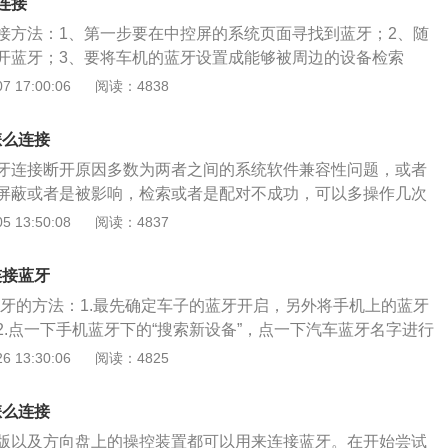
连接
复出厂操作方式不同，可以参照说明书或咨询客服。
接方法：1、第一步要在中控屏的系统页面寻找到蓝牙；2、随
开蓝牙；3、要将车机的蓝牙设置成能够被周边的设备检索
手机蓝牙检索周边的蓝牙，寻找到车机蓝牙过后点一下配对就
 17:00:06
阅读：4838
机上1个很重要的作用，蓝牙能够让手机无线连接车机。运用
相连后能够运用车机接打电话，可以播放手机中的歌曲。要是
怎么连接
就须要运用carlife和carplay连接手机了。carlife能够让
牙连接断开原因多数为两者之间的系统软件兼容性问题，或者
arplay能够让iphone连接车机。运用这两类系统相连车机后，
屏蔽或者是被影响，检索或者是配对不成功，可以多操作几次
打电话，发送信息，运用语音助手控制车机。但运用carlife
先将车载蓝牙和手机蓝牙都开启。搜索设备在手机蓝牙页面下
 13:50:08
阅读：4837
连车机须要运用usb线，这两类系统不可以无线连接。
备”，看到车载蓝牙并点一下连接。配对点一下配对，输入配对
可以连接成功了。
连接蓝牙
接蓝牙的方法：1.最先确定车子的蓝牙开启，另外将手机上的蓝牙
2.点一下手机蓝牙下的“搜索新设备”，点一下汽车蓝牙名字进行
要密码，密码会提示在车上，输进手机后按匹配键；4.假如匹配
 13:30:06
阅读：4825
可以连接到蓝牙。通常连接后，可以在屏幕右上角提示手机的
息。手机设置为自行连接后，下一次用车时蓝牙会自行匹配。
怎么连接
处，会让车主免去拿手接电话的麻烦，降低交通安全事故出现
版以及方向盘上的操控装置都可以用来连接蓝牙。在开始尝试