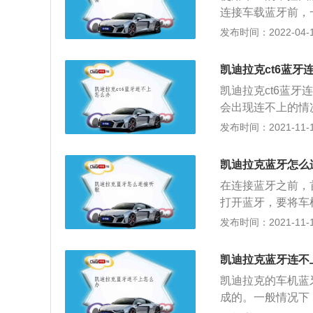
率外。假如大伙儿
连接车载蓝牙前，
验：手拿电话贴紧
话”应用程序图标
发布时间：2022-04-18
个优势，只需要佩
会显示“连接电话
内、衣兜里或是汽
接，然后打开手机
凯迪拉克ct6蓝牙
控屏幕上有显示，
凯迪拉克ct6蓝
作。
会出现连不上的情
备有过多的连接记
发布时间：2021-11-10
备，重新尝试连接
的，拥有相同的发
凯迪拉克蓝牙怎么
内无线免提系统，
在连接蓝牙之前，
与播放音乐的。
打开蓝牙，要将车
搜索附近的蓝牙设
发布时间：2021-11-10
需要将音源选择成
上一个很重要的功
凯迪拉克蓝牙连不
接后可以使用车机
凯迪拉克的车机蓝
能，就需要使用carl
成的。一般情况下
arplay可以让