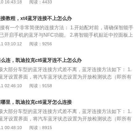
国通用汽车旗下的一款豪华品牌，1902年，诞生于底特律，创
 16:43:18
阅读：4433
信，使用语音助手控制车机。但是使用carlife或carplay连
，他认为汽车质量是扩大生产规模的关键，正是在他的带领下，
据线，这两种系统不能无线连接。建议大家使用手机附送的原
律的凯迪拉克制作工厂已经成为世界上最大、最完善和装备最好的
据线不仅可以充电，还可以传输数据。后期购买的线大多数只
连接教程，xt4蓝牙连接不上怎么办
打造了许多豪华车的行业标准，甚至可以说，凯迪拉克的历史
据传输功能。使用这种线连接手机是没有任何反应的。
连接有一个非常简便的连接方法： 1.开始配对前，请确保智能手
车的历史，是美国汽车行业的领导性品牌。凯迪拉克的车标为
已开启手机的蓝牙与NFC功能。 2.将智能手机贴近中控面板上
味着在汽车领域的领导地位，表现了底特律人的祖先的勇气和
。如下图。 3.一旦配对开始，在智能手机和信息娱乐显示屏上会
 03:10:12
阅读：9256
第一辆凯迪拉克完成，马力为10马力，售价为750美元，并在19
在手机端确认信息进行配对。 其他连接方法： 1.开始配对前，
售一空。1906年，推出第一款封闭型汽车Oceola，这也是第
上的蓝牙功能。触按主页上或显示屏底部快捷启动栏上的“电
型汽车。发展到现在，凯迪拉克创造了无数个行业第一，比
怎么连，凯迪拉克ct6蓝牙连不上怎么办
，进入电话主页，如果未连接任何移动设备，则电话主页将会显
产的V8发动机、世界上第一台12缸发动机和16缸发动机等等，
极大部分车型的蓝牙连接方式差不离，蓝牙连接方法如下： 1.
。触按“连接电话”选项。如果已连接蓝牙设备，则触按“电话”选
的汽车品牌之一。1990年之后，主要生产的车型有：Cadilla
蓝牙设置界面，将汽车蓝牙状态设置为开放检测状态（即所有
列表。 2.然后触按“添加电话”按钮。 3.从您的手机的蓝牙设
、凯迪拉克XLR、凯迪拉克XTS系列等等。现在，我国在售的车型
机蓝牙也设置为开放检测状态，用手机搜索附近蓝牙设备，查
 02:46:10
阅读：9158
娱乐显示屏上显示的车辆名称。然后按照屏幕提示进行配对操
、CT6、XT4、XT5、XT6、ESCALADE等。
.手机搜索到汽车的蓝牙设备名，点击配对。如果不需要密码点击
上的原因可能有： 1.手机或者车载蓝牙信号不稳定，可以重新开
密码则输入1234或0000，连接成功则完成配对； 3.配对完
蓝牙连接已经上限，可以删除一些车载已经连接的蓝牙。 3.手机
在哪里，凯迪拉克ct6蓝牙怎么连接
台手机不清除数据的情况下仅需配对一次，之后打开蓝牙会自
设备，删除手机原来连接的蓝牙。 4.车载蓝牙由于没有呼出而
极大部分车型的蓝牙连接方式差不离，蓝牙连接方法如下： 1.
T6的蓝牙连接不上，则有可能的两个问题：如果是无法搜索到设
蓝牙音频。 5.硬件故障，建议去4s店维修。
蓝牙设置界面，将汽车蓝牙状态设置为开放检测状态（即所有
开放检测状态（即将汽车及手机蓝牙设置为所有人可见）；如
机蓝牙也设置为开放检测状态，用手机搜索附近蓝牙设备，查
 00:48:10
阅读：8915
则需要注意配对密码是否正确。 蓝牙/车载电话是专为行车安全
.手机搜索到汽车的蓝牙设备名，点击配对。如果不需要密码点击
乘车者只需要拥有一部带有蓝牙功能的手机，便可与车载蓝牙