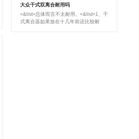
室，最后形成废气排出，就可以让三元
无法制作，需要将车辆送到修理厂或4s
造成烧机油。<&list>3、机油粘度。使用
大众干式双离合耐用吗
催化器得到清洗，排气管堵塞的情况就
店；<&list>2.车辆半轴套管防尘罩破
机油粘度过小的话，同样会有烧机油现
<&list>总体而言不太耐用。<&list>1、干
能够得到解决。
裂，破裂后会出现漏油现象，使半轴磨
象，机油粘度过小具有很好的流动性，
式离合器如果放在十几年前还比较耐
损严重，磨损的半轴容易损坏，产生异
容易窜入到气缸内，参与燃烧。<&list>
用，但是由于现在的汽车发动机动力输
响；<&list>3.稳定器的转向胶套和球头
4、机油量。机油量过多，机油压力过
出越来越高，使得干式离合器散热不足
老化，一般是使用时间过长造成的。解
大，会将部分机油压入气缸内，也会出
的缺陷也逐渐暴露出来。<&list>2、由于
决方法是更换新的质量好的转向橡胶套
现烧机油。<&list>5、机油滤清器堵塞：
干式双离合的工作环境暴露在空气中，
和球头。
会导致进气不畅，使进气压力下降，形
而离合器的散热也是通离合器罩上面的
成负压，使机油在负压的情况下吸入燃
几个小孔来进行散热。但是在行驶过程
烧室引起烧机油。<&list>6、正时齿轮或
中变速箱需要换挡，就不得不使得离合
链条磨损：正时齿轮或链条的磨损会引
器频繁工作。<&list>3、长时间的低速行
起气阀和曲轴的正时不同步。由于轮齿
驶以及过于频繁的启停，导致离合器的
或链条磨损产生的过量侧隙，使得发动
温度不断升高，而低速行驶时空气流动
机的调节无法实现：前一圈的正时和下
效率不高，无法将离合器中的热量有效
一圈可能就不一样。当气阀和活塞的运
的带走，导致离合器内部的温度不断升
动不同步时，会造成过大的机油消耗。
高，加速离合器的磨损。
解决方法：更换正时齿轮或链条。<&list
>7、内垫圈、进风口破裂：新的发动机
设计中，经常采用各种由金属和其他材