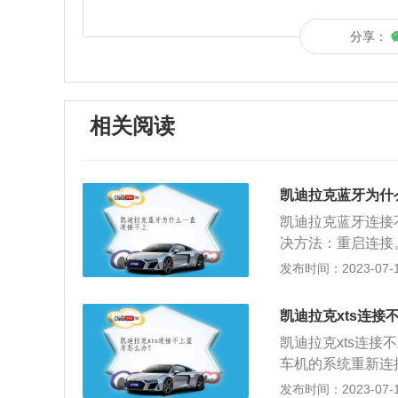
分享：
相关阅读
凯迪拉克蓝牙为什
凯迪拉克蓝牙连接
决方法：重启连接
连接可以删除。3
发布时间：2023-07-17
牙。4、车载蓝牙
硬件故障，解决方
凯迪拉克xts连接
匹配蓝牙。
凯迪拉克xts连
车机的系统重新连
话，十分的方便。
发布时间：2023-07-17