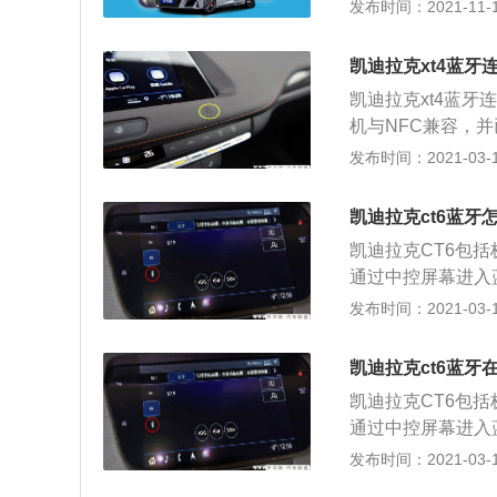
了。凯迪拉克是美
发布时间：2021-11-10
乐，接打电话，发送短
始人为亨利·利兰
接车机需要使用数
在1906，底特
装数据线，这种数
凯迪拉克xt4蓝牙
汽车厂。凯迪拉克
有充电功能没有数
凯迪拉克xt4蓝牙
可以代表美国豪华
机与NFC兼容，并
花冠盾形徽章，意
的NFC图标位置
发布时间：2021-03-11
荣誉。1902年，
弹出六位码信息，
03年的纽约车展销
请确保已启用手机
一款行业内的封闭
凯迪拉克ct6蓝牙
话”应用程序图标
如：第一个批量生
凯迪拉克CT6包括
示“连接电话”选项
也是世界上最负盛名
通过中控屏幕进入
项卡，显示电话设备
c、SLS2.0T
人可见），并将手
发布时间：2021-03-11
置列表中选择信息
有：ATS-L、XTS
找汽车蓝牙； 2
作。 蓝牙连接不
连接即可，如需配对
启连接。 2.车载
凯迪拉克ct6蓝牙
成即可使用，同一
蓝牙已经连接其他
凯迪拉克CT6包括
动连接。 如果C
无法连接，可以打开
通过中控屏幕进入
备，则需设置一下
人可见），并将手
发布时间：2021-03-11
果是配对不成功，
找汽车蓝牙； 2
和舒适性而设计，