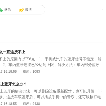
微信
微博
么一直连接不上
不上的原因有以下6点：1、手机或汽车的蓝牙信号不稳定，解
。2、车内蓝牙连接已经达到上限，解决方法：车内部分蓝牙
、手机蓝牙已经连接到其他设备，解决方法：删除手机原有蓝
 16:18:55
阅读：1083
没有打开，所以无法连接，解决方法：可以打开蓝牙音频。5、
法：建议去4s店维修。6、蓝牙匹配不成功。解决方法：重新
不上蓝牙怎么办？
接不上蓝牙的解决方法：可以删除设备重新配对，也可以升级一下
接。连接车载蓝牙后，可以播放手机中的音乐，还可以接打电
凯迪拉克xts是凯迪拉克旗下的一款中大型轿车，车身长宽高分
 16:18:55
阅读：9438