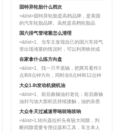
固特异轮胎什么档次
<&list>固特异轮胎是高档品牌，是美国
的汽车轮胎品牌。虽然是高档轮胎品
牌，但是中高低端的轮胎都有生产，这
国六排气管堵塞怎么清理
也是为了更好的开拓市场。
<&list>1、当车主发现自己的国六车排气
管出现堵塞的情况时，可以利用铁丝或
者是细棍，直接将杂物给取出来，如果
在家拿什么练方向盘
堵塞情况比较严重，也可以采取应急措
<&list>1、找一只平底锅，把两耳看作3
施。 <&list>2、直接利用木棍将所有的
点和9点钟方向，同时在6点钟和12点钟
杂物推到排气管里面的位置处，然后将
方向做一个标记。 <&list>2、双手握住
三元催化器拆解开，就可以将堵塞的东
大众1.8t发动机烧机油
平底锅两耳，然后往左打半圈、一圈、
西取出来。但如果是因为积碳过多引起
<&list>1、前后曲轴油封老化：前后曲轴
一圈半的练习，往右同样也要打相同的
的堵塞，就需要将三元催化器泡在草酸
油封与油大面积且持续接触，油的杂质
圈数。 <&list>3、最后强调要反复练
中进行清洗。 <&list>3、也可以利用清
和发动机内持续温度变化使其密封效果
习，这样就可以形成肌肉记忆，在真实
大众冬天过减速带咯吱咯吱响
洗剂对堵塞的情况得到解决，将清洗剂
逐渐减弱，导致渗油或漏油。<&list>2、
驾驶车辆时，不需要记忆也能打好方
放在燃油箱中，与燃油混合后，车辆启
<&list>1.转向器拉杆头有较大间隙，判
活塞间隙过大：积碳会使活塞环与缸体
向。
动时，就可以和汽油一起进入到燃烧
断间隙需要专用仪器和工具，车主本人
的间隙扩大，导致机油流入燃烧室中，