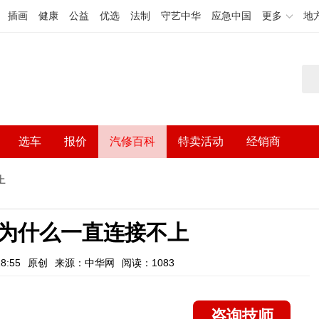
插画
健康
公益
优选
法制
守艺中华
应急中国
更多
地
选车
报价
汽修百科
特卖活动
经销商
上
为什么一直连接不上
8:55
原创
来源：中华网
阅读：1083
咨询技师