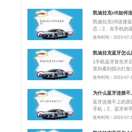
别为5131mm、1
一款2.0升涡轮增
凯迪拉克ct5如何
匹配的是6at变速
凯迪拉克ct5连
态；2、在手机的
配对密码输入到手
发布时间：2023-07-17
一般连接后能在屏
级别车，其搭载的发动
凯迪拉克蓝牙怎么
力l4发动机和10
1手机蓝牙首先开
直到看到指示灯发
搜索并连接搜索成
发布时间：2023-07-17
设备后，输入密码，
为什么蓝牙连接不
蓝牙连接不上的原
手机；2、蓝牙和
态，解决方法是长
发布时间：2023-07-17
经配对的设备清除
的设备，解决方法