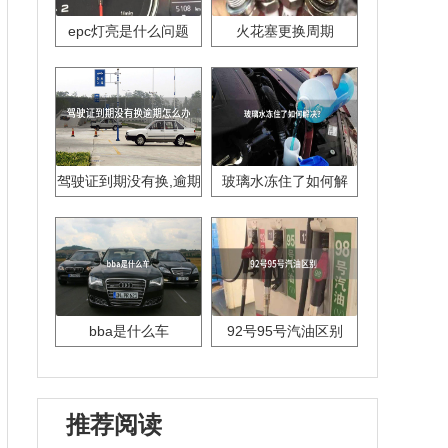
epc灯亮是什么问题
火花塞更换周期
驾驶证到期没有换,逾期
玻璃水冻住了如何解
怎么办??
决？
bba是什么车
92号95号汽油区别
推荐阅读