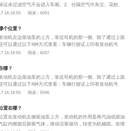
保证未过滤空气不会进入车厢。2、分隔空气中灰尘、花粉、
质。3、吸附空气中，水份、煤烟、臭氧、异味、碳氧化物、S
 16:18:55
阅读：6091
4、使汽车玻璃不会蒙上水蒸气、使驾乘人员视线清晰，行车安
供新鲜空气，避免驾乘人员吸入有害气体，保障驾驶安全，能
哪个位置？
、保证驾乘室空气清洁而不滋生细菌，创造健康环境；能有效
发动机左边柴油泵的上方，靠近司机的那一侧。除了通过上面
、芯粉、研磨颗粒等固体杂质；能有效拦截花粉，保证驾乘人
还可以通过以下4种方式查看：车辆行驶证上印有发动机号
行车安全。
第二行；机动车登记证书上会载明发动机号；购车发票上会载
 16:18:55
阅读：6037
辆购置税完税证明上会载明发动机号。需要注意，发动机号不
发动机型号指的是发动机在所属厂商中的规格和大小，发动机
在哪？
。而发动机号指的是发动机的生产编号，每台发动机只能使用
发动机左边柴油泵的上方，靠近司机的那一侧。除了通过上面
每台发动机的编号都是不一样的。发动机号码由四部分组成，
还可以通过以下4种方式查看：车辆行驶证上印有发动机号
首部包括产品系列代号、换代符号和地方、企业代号，由制造
第二行；机动车登记证书上会载明发动机号；购车发票上会载
 16:18:55
阅读：5596
应的字母表示，但须经行业标准标准化归口单位核准、备案；
辆购置税完税证明上会载明发动机号。需要注意，发动机号不
、气缸布置形式符号、冲程符号和缸径符号组成；后部由结构
发动机型号指的是发动机在所属厂商中的规格和大小，发动机
征符号组成；尾部则是区分符号，即同一系列产品因改进等原
位置在哪？
。而发动机号指的是发动机的生产编号，每台发动机只能使用
制造厂选用适当符号表示。
位置在发动机左侧柴油泵上方，发动机的作用是将汽油或柴油
每台发动机的编号都是不一样的。发动机号码由四部分组成，
气缸内燃烧后膨胀气体，推动活塞做功，转变为机械能。依维
首部包括产品系列代号、换代符号和地方、企业代号，由制造
维柯ouba、依维柯得意、依维柯欧胜、依维柯威尼斯之旅、依