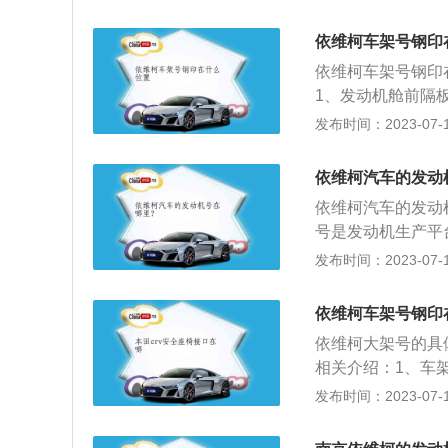
有自己独立的编号
号、气缸布置形式
要由四部分组成：
和用途特征符号组
依维柯车架号钢印
明身份；2、中部
分时，由制造厂选
依维柯车架号钢印
发动机的含缸数量
小型卡车，2020款
1、发动机舱前隔
打造独一性；4、
轴距为3950mm
风窗玻璃查看。3
发布时间：2023-07-17
款。
据来源于南京依维
号又称车辆识别码
相当于是汽车的身份
依维柯汽车的发动
1位代表该车辆生产
依维柯汽车的发动
9位（VDS）：V
号是发动机生产平
身和发动机类型等信
通过发动机号可以
发布时间：2023-07-17
S）：VIS车辆提
大利菲亚特集团依
辆装配厂代号。第1
2等柴油发动机和4
依维柯车架号钢印
国内的汽车行业，
依维柯大架号的具
总成。
相关介绍：1、车
在前挡风玻璃的左
发布时间：2023-07-17
往一边打死，看里
栏就有标明2、车