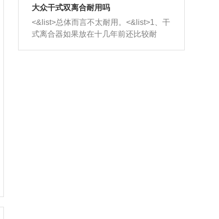
室，最后形成废气排出，就可以让三元
无法制作，需要将车辆送到修理厂或4s
造成烧机油。<&list>3、机油粘度。使用
大众干式双离合耐用吗
催化器得到清洗，排气管堵塞的情况就
店；<&list>2.车辆半轴套管防尘罩破
机油粘度过小的话，同样会有烧机油现
<&list>总体而言不太耐用。<&list>1、干
能够得到解决。
裂，破裂后会出现漏油现象，使半轴磨
象，机油粘度过小具有很好的流动性，
式离合器如果放在十几年前还比较耐
损严重，磨损的半轴容易损坏，产生异
容易窜入到气缸内，参与燃烧。<&list>
用，但是由于现在的汽车发动机动力输
响；<&list>3.稳定器的转向胶套和球头
4、机油量。机油量过多，机油压力过
出越来越高，使得干式离合器散热不足
老化，一般是使用时间过长造成的。解
大，会将部分机油压入气缸内，也会出
的缺陷也逐渐暴露出来。<&list>2、由于
决方法是更换新的质量好的转向橡胶套
现烧机油。<&list>5、机油滤清器堵塞：
干式双离合的工作环境暴露在空气中，
和球头。
会导致进气不畅，使进气压力下降，形
而离合器的散热也是通离合器罩上面的
成负压，使机油在负压的情况下吸入燃
几个小孔来进行散热。但是在行驶过程
烧室引起烧机油。<&list>6、正时齿轮或
中变速箱需要换挡，就不得不使得离合
链条磨损：正时齿轮或链条的磨损会引
器频繁工作。<&list>3、长时间的低速行
起气阀和曲轴的正时不同步。由于轮齿
驶以及过于频繁的启停，导致离合器的
或链条磨损产生的过量侧隙，使得发动
温度不断升高，而低速行驶时空气流动
机的调节无法实现：前一圈的正时和下
效率不高，无法将离合器中的热量有效
一圈可能就不一样。当气阀和活塞的运
的带走，导致离合器内部的温度不断升
动不同步时，会造成过大的机油消耗。
高，加速离合器的磨损。
解决方法：更换正时齿轮或链条。<&list
>7、内垫圈、进风口破裂：新的发动机
设计中，经常采用各种由金属和其他材