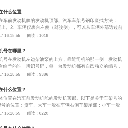
，通过发动机号可以找到这台发动机的出厂信息。发动机号主
符号、冲程符号和缸径符号组成。3、后部：由结构特征符号
1、头部，包含产品数字、换代符号和企业数字，可以用来辨
成。4、尾部：区分符号。同一系列产品因改进等原因需要区
在什么位置
，包含缸数、汽缸布置形式、冲程和缸径符号，用来了解汽车
择适当的符号表示，后部与尾部可用‘-’分隔。依维柯大多数是
在车前发动机舱的发动机顶部。汽车车架号钢印查找方法：
；3、后部，包含结构特征和用途特征符号，为每一台发动机
依维柯的车身长宽高分别为6860mm、2020mm、2240mm，
板上。2、车辆仪表台左侧（驾驶侧），可以从车辆外部透过前
尾部，包含区分符号，用来区分同一产品的新旧款或者换代
。依维柯欧胜2020款国六车型采用F1GBVI动力总成。（以上数
、车辆右侧B柱下端的铭牌上。车辆识别码相关信息：1、车架
 16:18:55
阅读：1018
柯品牌官网）
（VIN）：是一组由十七个字母、数字组成的编码，该编码就
证。2、车架号1-3位（WMI）：WMI世界制造厂识别码。第
机号在哪里？
国家和地区，第2-3位代表生产厂家和车辆类型。3、车架号4-
机号在发动机左边柴油泵的上方，靠近司机的那一侧，发动机
DS车辆特征代码。其中的第4-8位代表该车辆的种类、系列、车
台给予的唯一辨识号码，每一台发动机都有自己独立的编号，
息。第9位代表着该车辆的校验位。4、车架号10-17位（VI
找到这台发动机的出厂信息。依维柯是中国南京汽车集团与意
 16:18:55
阅读：9386
示信息。其中的第10位表示该车辆的生产年份。第11位为该车
维柯公司共同成立的合资公司，其公司主要配套SOFIM、QD3
2-17位代表该车辆的生产序列号。
G64汽油发动机，充分将意大利IVECO先进的产品技术应用与
在什么位置？
为各类中、轻型汽车、MPV、SUV和特种车提供高品质的动力
体位置在汽车前发动机舱的发动机顶部。以下是关于车架号的
架号的位置：货车、大车一般在车辆右侧车架尾部；小车一般
下角即雨刮器导流板下、副驾驶座椅门框下；摩托车方向车把
 16:18:55
阅读：8220
程表下面就有一块车铭牌标注的；机动车行驶证上“车架号”一
架号的内容：车架号也就是车辆识别代码（VIN），就如同每个