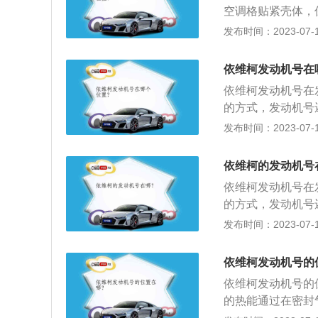
空调格贴紧壳体，
研磨颗粒等固体杂
发布时间：2023-07-17
O2、CO2等。
全，能给驾乘室提
依维柯发动机号在
强效杀菌除臭。5
依维柯发动机号在
分隔空气中，灰尘
的方式，发动机号
员不会过敏而影响
码，一般位于倒数
发布时间：2023-07-17
明发动机号码；车
等于发动机型号。
依维柯的发动机号
型号可以是一样的
依维柯发动机号在
一个发动机号并且
的方式，发动机号
代表的含义不同。
码，一般位于倒数
发布时间：2023-07-17
厂根据需要自选相
明发动机号码；车
中部是由缸数符号
等于发动机型号。
特征符号和用途特
依维柯发动机号的
型号可以是一样的
因需要区分时，由
依维柯发动机号的
一个发动机号并且
的热能通过在密封
代表的含义不同。
柯旗下车型有：依