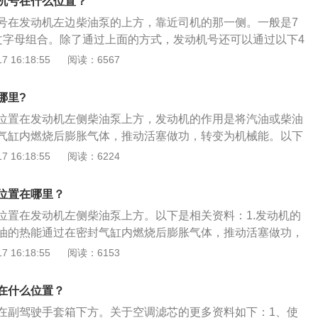
机号在什么位置？
身份证证明身份，车辆识别代码就是车的身份证，每一辆车有
号在发动机左边柴油泵的上方，靠近司机的那一侧。一般是7
，是由17个数字或者字母组成。人们可以从车架号上了解这个
文字母组合。除了通过上面的方式，发动机号还可以通过以下4
如生产地、车辆类型、年代、组装等信息。1至3位代表生产
行驶证上印有发动机号码，一般位于倒数第二行；机动车登记
 16:18:55
阅读：6567
4至8位代表车辆的特征；9至11位代表检验位、车辆年款和装
机号；购车发票上会载明发动机号码；车辆购置税完税证明上
代表顺序号即车架号后6位。
需要注意，发动机号不等于发动机型号。发动机型号指的是发
哪里?
的规格和大小，发动机型号可以是一样的。而发动机号指的是
位置在发动机左侧柴油泵上方，发动机的作用是将汽油或柴油
，每台发动机只能使用一个发动机号并且每台发动机的编号都
气缸内燃烧后膨胀气体，推动活塞做功，转变为机械能。以下
发动机型号是发动机生产企业按照有关规定、企业或行业惯例
 16:18:55
阅读：6224
，为某一批相同产品编制的识别代码，用以表示发动机的生产
、特征、工艺、用途和产品批次等相关信息。如燃料类型、气
位置在哪里？
制动功率等。2、型号组成：首部包括产品系列代号、换代符
位置在发动机左侧柴油泵上方。以下是相关资料：1.发动机的
号，有制造厂根据需要自选相应的字母表示，但须经行业标准
油的热能通过在密封气缸内燃烧后膨胀气体，推动活塞做功，
准、备案。中部由缸数符号、气缸布置形式符号、冲程符号和
依维柯旗下车型有：依维柯ouba、依维柯得意、依维柯欧胜、
 16:18:55
阅读：6153
部由结构特征符号和用途特征符号组成。尾部是区分符号。同
依维柯褒迪等。3.以2020款依维柯得意为例，其车身尺寸
等原因需要区分时，由制造厂选择适当的符号表示，后部与尾
宽2000mm、高2180mm，轴距为2800mm，油箱容积为70l，
在什么位置？
g。
在副驾驶手套箱下方。关于空调滤芯的更多资料如下：1、使