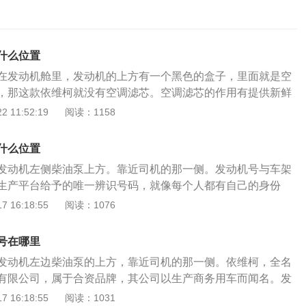
什么位置
在发动机舱里，发动机的上方有一个黑色的盒子，里面就是空
，那这款依维柯就没有空调滤芯。空调滤芯的作用有提供新鲜
生、吸附有害物质、过滤固体杂质，汽车空调系统的基本组成
 11:52:19
阅读：1158
加热系统、通风系统、控制系统和空气净化系统等。汽车空调
1、定期添加制冷剂：汽车空调使用的制冷剂是R134A，汽车
什么位置
制冷剂。如果长时间不添加制冷剂，会导致汽车空调出现制冷
发动机左侧柴油泵上方。靠近司机的那一侧。发动机号与车架
度变慢的情况。2、定期清洗汽车空调：空调系统内部会滋生
生产平台给予的唯一辨识号码，就像每个人都有自己的身份
空调和添加制冷剂时，一定要去专业的机构找专业人士使用专
也都有自己独立的编号，通过发动机号可以找到这台发动机的
 16:18:55
阅读：1076
型号是发动机生产企业按照有关规定、企业或行业惯例以及发
一批相同产品编制的识别代码，用以表示发动机的生产企业、
号在哪里
、工艺、用途和产品批次等相关信息。如燃料类型、气缸数
发动机左边柴油泵的上方，靠近司机的那一侧。依维柯，全名
功率等。以下是关于发动机型号组成的相关介绍：1、首部：
有限公司，属于合资品牌，其公司以生产商务用车而闻名。发
、换代符号和地方、企业代号，有制造厂根据需要自选相应的
样，是发动机生产平台给予的唯一辨识号码。每一台发动机都
 16:18:55
阅读：1031
行业标准标准化归口单位核准、备案。2、中部：由缸数符