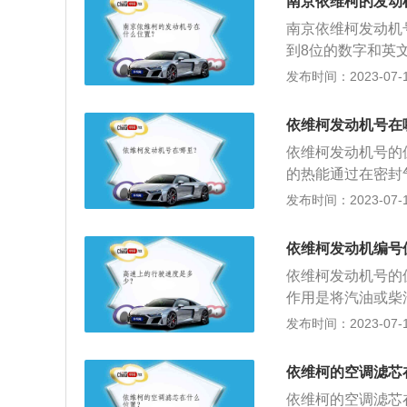
南京依维柯的发动
人一样都有自己的
南京依维柯发动机
自己独特的车架号
到8位的数字和英
车的许多信息。比
种方式查看：车辆
发布时间：2023-07-17
地、车牌、类型；
证书上会载明发动
备厂；12至17位
会载明发动机号。
依维柯发动机号在
动机在所属厂商中
依维柯发动机号的
发动机的生产编号
的热能通过在密封
是不一样的。
是相关信息：1、
发布时间：2023-07-17
以及发动机的属性
企业、规格、性能
依维柯发动机编号
缸数量、排量和静
依维柯发动机号的
号和地方、企业代
作用是将汽油或柴
标准化归口单位核
转变为机械能。2.
发布时间：2023-07-17
缸径符号组成。后
依维柯威尼斯之旅、
一系列产品因改进
是：长4850mm、
部可用“-”分隔。
依维柯的空调滤芯
整备质量为2090k
依维柯的空调滤芯