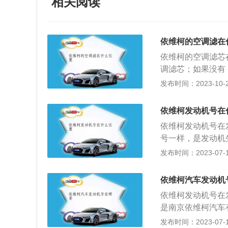
相关阅读
依维柯的空调滤在
依维柯的空调滤芯
调滤芯；如果没有
空气、确保安全卫
发布时间：2023-10-22
构造是制冷系统、
的使用注意事项：
依维柯发动机号在
空调需要定期添加
依维柯发动机号在
效果变差，制冷速
号一样，是发动机
很多细菌，在清洗
证，每一台发动机
发布时间：2023-07-17
业设备进行操作。
出厂信息。发动机
动机的属性，为某
依维柯汽车发动机
规格、性能、特征
依维柯发动机号在
量、排量和静制动
是南京依维柯汽车
包括产品系列代号
动机号与车架号一
发布时间：2023-07-17
字母表示，但须经