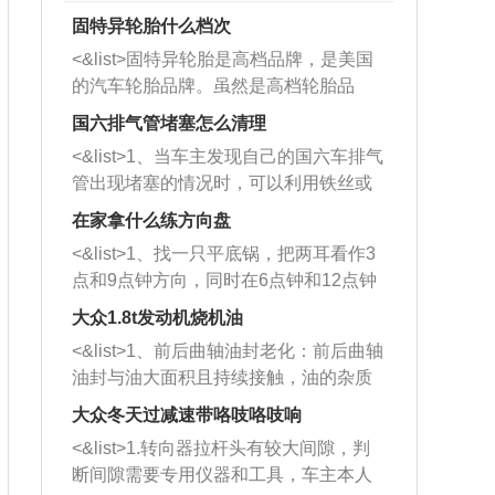
固特异轮胎什么档次
<&list>固特异轮胎是高档品牌，是美国
的汽车轮胎品牌。虽然是高档轮胎品
牌，但是中高低端的轮胎都有生产，这
国六排气管堵塞怎么清理
也是为了更好的开拓市场。
<&list>1、当车主发现自己的国六车排气
管出现堵塞的情况时，可以利用铁丝或
者是细棍，直接将杂物给取出来，如果
在家拿什么练方向盘
堵塞情况比较严重，也可以采取应急措
<&list>1、找一只平底锅，把两耳看作3
施。 <&list>2、直接利用木棍将所有的
点和9点钟方向，同时在6点钟和12点钟
杂物推到排气管里面的位置处，然后将
方向做一个标记。 <&list>2、双手握住
三元催化器拆解开，就可以将堵塞的东
大众1.8t发动机烧机油
平底锅两耳，然后往左打半圈、一圈、
西取出来。但如果是因为积碳过多引起
<&list>1、前后曲轴油封老化：前后曲轴
一圈半的练习，往右同样也要打相同的
的堵塞，就需要将三元催化器泡在草酸
油封与油大面积且持续接触，油的杂质
圈数。 <&list>3、最后强调要反复练
中进行清洗。 <&list>3、也可以利用清
和发动机内持续温度变化使其密封效果
习，这样就可以形成肌肉记忆，在真实
大众冬天过减速带咯吱咯吱响
洗剂对堵塞的情况得到解决，将清洗剂
逐渐减弱，导致渗油或漏油。<&list>2、
驾驶车辆时，不需要记忆也能打好方
放在燃油箱中，与燃油混合后，车辆启
<&list>1.转向器拉杆头有较大间隙，判
活塞间隙过大：积碳会使活塞环与缸体
向。
动时，就可以和汽油一起进入到燃烧
断间隙需要专用仪器和工具，车主本人
的间隙扩大，导致机油流入燃烧室中，