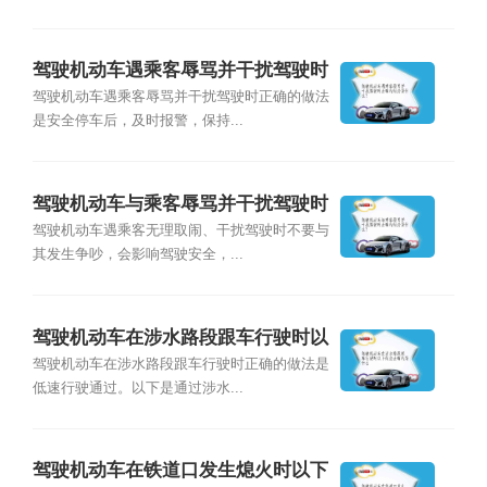
驾驶机动车遇乘客辱骂并干扰驾驶时
正确的做法是什么？
驾驶机动车遇乘客辱骂并干扰驾驶时正确的做法
是安全停车后，及时报警，保持...
驾驶机动车与乘客辱骂并干扰驾驶时
正确的做法是什么？
驾驶机动车遇乘客无理取闹、干扰驾驶时不要与
其发生争吵，会影响驾驶安全，...
驾驶机动车在涉水路段跟车行驶时以
下做法正确的是什么
驾驶机动车在涉水路段跟车行驶时正确的做法是
低速行驶通过。以下是通过涉水...
驾驶机动车在铁道口发生熄火时以下