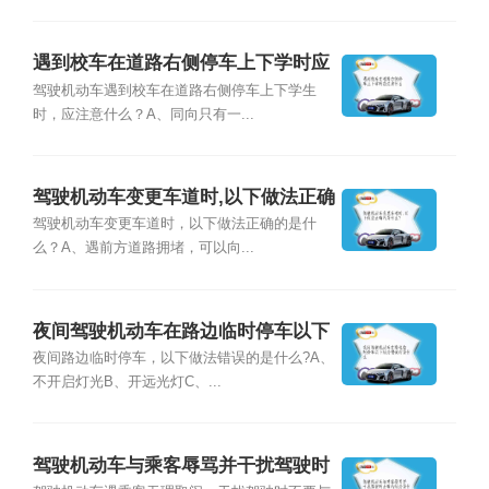
遇到校车在道路右侧停车上下学时应
注意什么
驾驶机动车遇到校车在道路右侧停车上下学生
时，应注意什么？A、同向只有一...
驾驶机动车变更车道时,以下做法正确
的是什么?
驾驶机动车变更车道时，以下做法正确的是什
么？A、遇前方道路拥堵，可以向...
夜间驾驶机动车在路边临时停车以下
做法错误的是什么
夜间路边临时停车，以下做法错误的是什么?A、
不开启灯光B、开远光灯C、...
驾驶机动车与乘客辱骂并干扰驾驶时