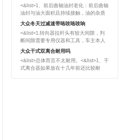
平底锅两耳，然后往左打半圈、一圈、
西取出来。但如果是因为积碳过多引起
<&list>1、前后曲轴油封老化：前后曲轴
一圈半的练习，往右同样也要打相同的
的堵塞，就需要将三元催化器泡在草酸
油封与油大面积且持续接触，油的杂质
圈数。 <&list>3、最后强调要反复练
中进行清洗。 <&list>3、也可以利用清
和发动机内持续温度变化使其密封效果
习，这样就可以形成肌肉记忆，在真实
大众冬天过减速带咯吱咯吱响
洗剂对堵塞的情况得到解决，将清洗剂
逐渐减弱，导致渗油或漏油。<&list>2、
驾驶车辆时，不需要记忆也能打好方
放在燃油箱中，与燃油混合后，车辆启
<&list>1.转向器拉杆头有较大间隙，判
活塞间隙过大：积碳会使活塞环与缸体
向。
动时，就可以和汽油一起进入到燃烧
断间隙需要专用仪器和工具，车主本人
的间隙扩大，导致机油流入燃烧室中，
室，最后形成废气排出，就可以让三元
无法制作，需要将车辆送到修理厂或4s
造成烧机油。<&list>3、机油粘度。使用
大众干式双离合耐用吗
催化器得到清洗，排气管堵塞的情况就
店；<&list>2.车辆半轴套管防尘罩破
机油粘度过小的话，同样会有烧机油现
<&list>总体而言不太耐用。<&list>1、干
能够得到解决。
裂，破裂后会出现漏油现象，使半轴磨
象，机油粘度过小具有很好的流动性，
式离合器如果放在十几年前还比较耐
损严重，磨损的半轴容易损坏，产生异
容易窜入到气缸内，参与燃烧。<&list>
用，但是由于现在的汽车发动机动力输
响；<&list>3.稳定器的转向胶套和球头
4、机油量。机油量过多，机油压力过
出越来越高，使得干式离合器散热不足
老化，一般是使用时间过长造成的。解
大，会将部分机油压入气缸内，也会出
的缺陷也逐渐暴露出来。<&list>2、由于
决方法是更换新的质量好的转向橡胶套
现烧机油。<&list>5、机油滤清器堵塞：
干式双离合的工作环境暴露在空气中，
和球头。
会导致进气不畅，使进气压力下降，形
而离合器的散热也是通离合器罩上面的
成负压，使机油在负压的情况下吸入燃
几个小孔来进行散热。但是在行驶过程
烧室引起烧机油。<&list>6、正时齿轮或
中变速箱需要换挡，就不得不使得离合
链条磨损：正时齿轮或链条的磨损会引
器频繁工作。<&list>3、长时间的低速行
起气阀和曲轴的正时不同步。由于轮齿
驶以及过于频繁的启停，导致离合器的