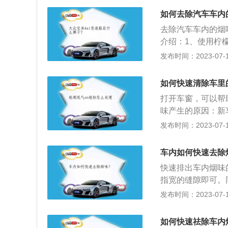
除异味，需要清除
如何去除汽车车内
和靠背等，养成良
去除汽车车内的烟
介绍：1、使用柠
新鲜的柠檬切成两
发布时间：2023-07-17
咖啡渣均可在一定
巾和一盆水，水里
如何快速清除车里
擦拭车窗玻璃，中
打开车窗，可以帮
味产生的原因：新
洗；车内装饰品造
发布时间：2023-07-17
容易将腐烂发霉的
菌滋生，从而产生
车内如何快速去除
刻引起注意，但是
快速排出车内烟味
都散不掉，每天开
指宽的缝隙即可。
隐患。
烟。这样车内不会
发布时间：2023-07-17
窗前侧飘出。同时
车内空气流动，烟
如何快速祛除车内