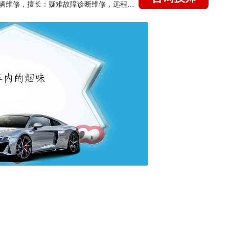
国家认证的汽车维修技师，15年德美日等各系车辆维修，擅长：疑难故障诊断维修，远程维修技术指导