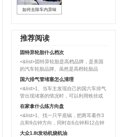
如何去除车内异味
推荐阅读
固特异轮胎什么档次
<&list>固特异轮胎是高档品牌，是美国
的汽车轮胎品牌。虽然是高档轮胎品
牌，但是中高低端的轮胎都有生产，这
国六排气管堵塞怎么清理
也是为了更好的开拓市场。
<&list>1、当车主发现自己的国六车排气
管出现堵塞的情况时，可以利用铁丝或
者是细棍，直接将杂物给取出来，如果
在家拿什么练方向盘
堵塞情况比较严重，也可以采取应急措
<&list>1、找一只平底锅，把两耳看作3
施。 <&list>2、直接利用木棍将所有的
点和9点钟方向，同时在6点钟和12点钟
杂物推到排气管里面的位置处，然后将
方向做一个标记。 <&list>2、双手握住
三元催化器拆解开，就可以将堵塞的东
大众1.8t发动机烧机油