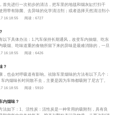
，也可以快速排出烟味。
，首先进行一次初步的清洁，把车里的地毯和烟灰缸打扫干
使用带有除菌、去异味的化学清洁剂；或者选择天然清洁剂小
除车内烟味。具体介绍如下：1、车内初步的大扫除，在车内
 16:18:55
阅读：6727
烟灰掉落，需要先用吸尘器把地毯上的灰尘吸干净，再用地毯
一遍，如果觉得清洗地毯比较麻烦，只用吸一遍尘也很有效
？
烟灰缸清洗干净，很明显，烟灰缸是车里烟味最重的地方，但
有以下具体办法：1.汽车保持长期通风，改变车内抽烟、吃东
易被忽视，洗过后，擦干净喷上点空气清新剂即可。
内吸烟、吃味道重的食物所留下来的异味是最难消除的，一旦
依附在内饰上，很难自行散去。而养成好习惯，长期通风能够
 16:18:55
阅读：6426
，防止异味产生，去除异味。2.车内放置活性碳包、香包。活
能够吸附车内空气中的异味，甚至是一些有害气体，适合去除
味？
格低廉使用简单，只需要车主定期更换即可。3.车内放置瓜果
康，也会对呼吸道有影响。祛除车里烟味的方法有以下几个：
、柠檬等水果的果皮携带自然的清香，能够在一定程度上改善
。车内烟味长时间散不去，主要是因为车饰都吸附了尼古丁。
将它们放在空调出风口位置，利用率能达到最大。由于果皮易
定期将坐垫，脚垫，靠背清洗，这样可以使的吸附的烟味被清
 16:18:55
阅读：5910
一段时间后，一定要记得清理或者更换。4.使用车载空气净化
放置活性碳包。活性炭包是经过活化理的黑色多孔的固体炭
器最大的作用就是过滤车内空气的有害物质，提高车内空气质
附作用，放置在车内可以有效的吸附车内的烟味。3、购买车
度净化车内空气异味、有害气体以及细菌病毒等，给车主提供
车内烟味？
约一百元到一千元之间，可以去除车内异味，让驾驶人员呼吸
气环境。5.定期清洗空调系统。很多人车用了好几年都不曾清
方法如下：1、活性炭：活性炭是一种常用的吸附剂，具有良
脑清醒，反应敏捷。同时消除乘客携带的呼吸道传染病菌，保
至于空调滤芯上吸附了大量的细菌、脏物，从而产生异味。而