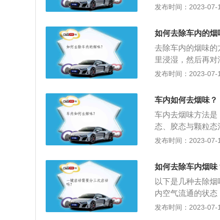
2、严重可导致一
可以清洗车辆内饰
发布时间：2023-07-17
害气体。根据调查
车内饰进行清洁，
上。一氧化碳是无
是汽车地毯的清洁
如何去除车内的烟
出现头晕、乏力、
安全并且通风的地
行车安全：单手开
去除车内的烟味的
散，也很有帮助。
事故率大幅上升。
里浸湿，然后再对
香的果味，同时这
本身也是一种具有
作用；2、通风：
发布时间：2023-07-17
的选择，也可以使
通风，这样对于车
化器，或者是打开
是橘子皮；4、使
车内如何去烟味？
消毒：臭氧消毒也
车内去烟味方法是
病的各种细菌病毒
态、胶态与颗粒态
过滤掉空气中细小
发布时间：2023-07-17
甜水果靠挥发香气
通；5、臭氧消毒
如何去除车内烟味
毒微生物。
以下是几种去除烟
内空气流通的状态
包：在车内放一些
发布时间：2023-07-17
水或沉香挂件等，