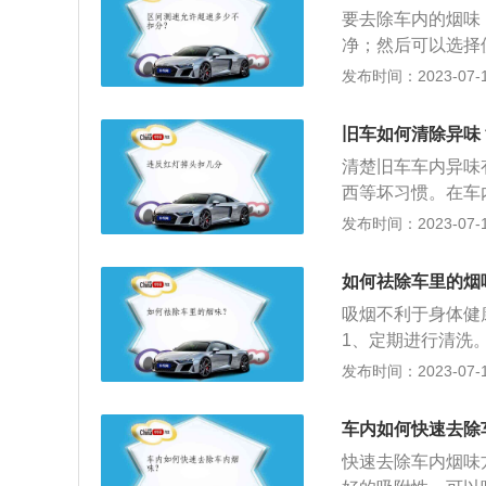
窗，保持后仰模式
要去除车内的烟味
净；然后可以选择
苏打和活性炭来去
发布时间：2023-07-17
抽烟或多或少会有
清洁剂把地毯清洗
旧车如何清除异味
果。2、把车内的
清楚旧车车内异味
就是这样它才最容
西等坏习惯。在车
时间太长它们就会
发布时间：2023-07-17
保持车内空气流动
性碳包或者是香包
如何祛除车里的烟
长期异味，而且价
吸烟不利于身体健
果皮。柚子、橘子
1、定期进行清洗
车内空气的质量，
经常吸烟的车主，
发布时间：2023-07-17
腐烂，因此在放置
除掉。2、在车内
器。车载空气净化
质，具有很强的吸
量，它能够最大程
车内如何快速去除
内空气净化机。大
一个良好的车内空
快速去除车内烟味
清新空气，保证头
洗过空调系统，以