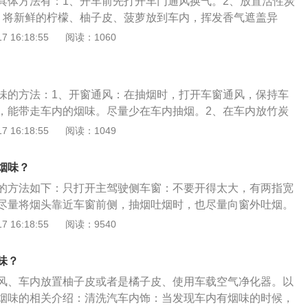
具体方法有：1、开车前先打开车门通风换气。2、放置活性炭
、将新鲜的柠檬、柚子皮、菠萝放到车内，挥发香气遮盖异
空气净化机。5、定期清洗坐垫、脚垫、靠背。汽车里的其他异
 16:18:55
阅读：1060
热或短路形成的塑料烧焦味。2、空调滤芯较脏造成开空调有异
引起的汽油味。4、制动片烧损造成的焦糊味。
味的方法：1、开窗通风：在抽烟时，打开车窗通风，保持车
，能带走车内的烟味。尽量少在车内抽烟。2、在车内放竹炭
内放一些水果、茶叶包、竹炭包、车载香水或沉香挂件等，都
 16:18:55
阅读：1049
，同时也能去除车内其他异味，但想要根除异味，需要清除异
洗内饰：定期清洗经常接触的坐垫、脚垫和靠背等，养成良好
烟味？
车载空气净化器：价格相对较为昂贵，可以使车内人员保持呼
的方法如下：只打开主驾驶侧车窗：不要开得太大，有两指宽
不过冬天可能比较冷，建议停车后净化一段时间。5、车辆内
尽量将烟头靠近车窗前侧，抽烟吐烟时，也尽量向窗外吐烟。
车，基本不去注意这两个功能，其实车辆设计过程中已经考虑
对流，外侧的风会先从前窗的后半部分进入车内，再从前窗前
 16:18:55
阅读：9540
种情况下，只要开启一段时间的外循环，就可以把车内的空气
过程中车内必须关闭空调或暖风，不然空调的出风会打乱车内
空气流动到车内。车内吸烟的危害：1、加速内饰老化：相比
向车内四散。开启天窗：关闭四个车窗的情况下，可以开启天
烟，车内几乎是一个密闭的空间。尤其在夏天的时候，很多司
味？
，也可以快速排出烟味。
在车内抽烟。吸烟所产生的焦油等有害物质短时间难以散去，
风、车内放置柚子皮或者是橘子皮、使用车载空气净化器。以
车顶，附着在内饰的皮革饰板上面，加速这些材质的老化。
烟味的相关介绍：清洗汽车内饰：当发现车内有烟味的时候，