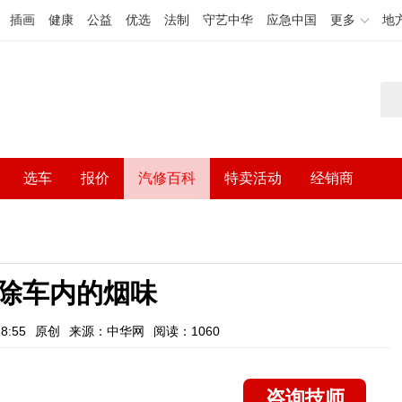
插画
健康
公益
优选
法制
守艺中华
应急中国
更多
地
选车
报价
汽修百科
特卖活动
经销商
除车内的烟味
8:55
原创
来源：中华网
阅读：1060
咨询技师