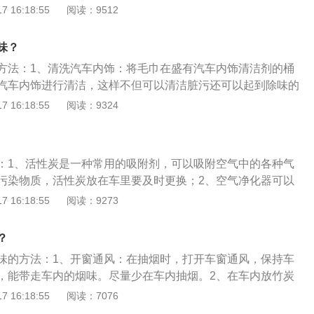
氧化碳中毒：汽车发动机在运转时本来就会产生一氧化碳等有
。可以将毛巾在盛有汽车内饰清洁剂的桶里浸湿，然后再对汽
 16:18:55
阅读：9512
，在密闭车内抽烟，一氧化碳的浓度会高达正常值的30倍以
这样不但可以清洁脏污还可以起到除味的作用。特别要注意的
色，无味，无刺激性的气体，吸引者往往当时难以察觉。等到
，地毯很容易吸附烟味。通风：选择好天气时，将车辆停放在
味？
恶心等症状时则为时已晚，严重的还可能导致中毒。3、影响
方，将车窗车门全部打开进行通风。这样对于车内烟味的消
车在遇到紧急情况时往往不能及时有效的控制方向盘，会导致
方法：1、清洗汽车内饰：将毛巾在盛有汽车内饰清洁剂的桶
车内放置柚子皮或者是橘子皮：柚子皮或者是橘子皮具有很清
除此以外，行车过程中将手臂、胳膊等身体部位暴露在车窗外
汽车内饰进行清洁，这样不但可以清洁脏污还可以起到除味的
两种东西也比较好获取，价格又不高。此外，茉莉花也是不错
极大安全隐患的行为。
将车辆停放在安全并且通风的地方，将车窗车门全部打开进行
 16:18:55
阅读：9324
车内充满清香的气味。使用车载空气净化器：使用车载空气净
内烟味的消散，也是很有帮助的；3、在车内放置柚子皮或者
车内的空气净化功能。
用车载空气净化器，或者是打开车内的空气净化功能；5、臭氧
是一种常用的杀菌方法，好处就是可以迅速杀灭使人和动物致
：1、活性炭是一种常用的吸附剂，可以吸附空气中的各种气
微生物，不会造成二次污染。
污染物质，活性炭放在车里要及时更换；2、空气净化器可以
微粒，释放负离子净化空气；3、放置柠檬、柚子皮、菠萝香
 16:18:55
阅读：9273
遮盖异味；4、上车前或者停放时间很长时打开车窗让空气流
也是一种常用的杀菌方法，可以消灭使人和动物致病的细菌病
？
味的方法：1、开窗通风：在抽烟时，打开车窗通风，保持车
，能带走车内的烟味。尽量少在车内抽烟。2、在车内放竹炭
水果（橘子皮、柚子皮、柠檬等）、茶叶包、竹炭包、车载香
 16:18:55
阅读：7076
都可以有效消减烟味，同时也能去除车内其他异味，但想要根