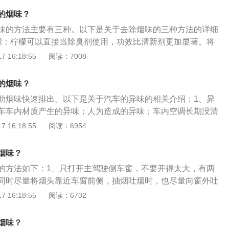
异味源。3、定期清洗内饰：定期清洗经常接触的坐垫、脚垫
的烟味？
好的用车习惯。
味的方法主要有三种。以下是关于去除烟味的三种方法的详细
檬：柠檬可以直接当除臭剂使用，功效比清新剂更加显著。将
半放在车内即可去除车内的烟味。2、使用咖啡：使用咖啡或
 16:18:55
阅读：7008
程度上去除车内的烟味。3、使用白醋去味：可以准备一条毛
加点醋，也可以多放点醋。用毛巾在盆中浸湿醋水，在车厢内
的烟味？
控面板，方向盘。
助烟味快速排出。以下是关于汽车的异味的相关介绍：1、异
车车内材质产生的异味；人为造成的异味；车内空调长期没清
成的异味；香水也会产生异味；忽略车内死角，在车内吃东西
 16:18:55
阅读：6954
水果皮、甜品等掉落车厢角落，没及时清理，那就很容易让霉
异味。2、车内异味的危害：车内有些比较刺激的气体可以立
烟味？
有些有毒气体无色无味，尤其是一些合资车，车内的异味几年
的方法如下：1、只打开主驾驶侧车窗，不要开得太大，有两
车时时刻刻都在吸入这些有毒气体，导致自己的身体存在健康
同时尽量将烟头靠近车窗前侧，抽烟吐烟时，也尽量向窗外吐
形成对流，外侧的风会先从前窗的后半部分进入车内，再从前
 16:18:55
阅读：6732
抽烟过程中车内必须关闭空调或暖风，不然空调的出风会打乱
味会向车内四散。2、关闭四个车窗的情况下，可以开启天
烟味？