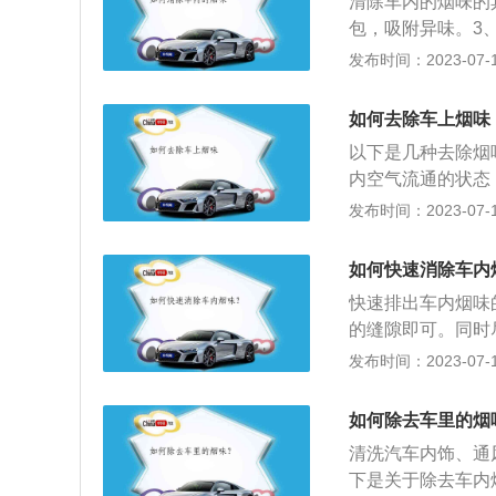
清除车内的烟味的
包，吸附异味。3
味。4、使用车内
发布时间：2023-07-17
味有：1、电器过
味。3、油箱受损
如何去除车上烟味
以下是几种去除烟
内空气流通的状态
包、水果等：在车
发布时间：2023-07-17
可以有效消减烟味
味源。3、定期清
如何快速消除车内
的用车习惯。4、
快速排出车内烟味
吸到清新的空气，
的缝隙即可。同时
外循环：很多人开
这样车内不会形成
发布时间：2023-07-17
到抽烟等环境，这
侧飘出。同时抽烟
排到车外，让车外
空气流动，烟味会
在室外空旷场所抽
如何除去车里的烟
窗，保持后仰模式
机都喜欢开着空调
清洗汽车内饰、通
久而久之就会熏黄
下是关于除去车内