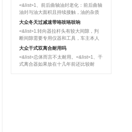
平底锅两耳，然后往左打半圈、一圈、
西取出来。但如果是因为积碳过多引起
<&list>1、前后曲轴油封老化：前后曲轴
一圈半的练习，往右同样也要打相同的
的堵塞，就需要将三元催化器泡在草酸
油封与油大面积且持续接触，油的杂质
圈数。 <&list>3、最后强调要反复练
中进行清洗。 <&list>3、也可以利用清
和发动机内持续温度变化使其密封效果
习，这样就可以形成肌肉记忆，在真实
大众冬天过减速带咯吱咯吱响
洗剂对堵塞的情况得到解决，将清洗剂
逐渐减弱，导致渗油或漏油。<&list>2、
驾驶车辆时，不需要记忆也能打好方
放在燃油箱中，与燃油混合后，车辆启
<&list>1.转向器拉杆头有较大间隙，判
活塞间隙过大：积碳会使活塞环与缸体
向。
动时，就可以和汽油一起进入到燃烧
断间隙需要专用仪器和工具，车主本人
的间隙扩大，导致机油流入燃烧室中，
室，最后形成废气排出，就可以让三元
无法制作，需要将车辆送到修理厂或4s
造成烧机油。<&list>3、机油粘度。使用
大众干式双离合耐用吗
催化器得到清洗，排气管堵塞的情况就
店；<&list>2.车辆半轴套管防尘罩破
机油粘度过小的话，同样会有烧机油现
<&list>总体而言不太耐用。<&list>1、干
能够得到解决。
裂，破裂后会出现漏油现象，使半轴磨
象，机油粘度过小具有很好的流动性，
式离合器如果放在十几年前还比较耐
损严重，磨损的半轴容易损坏，产生异
容易窜入到气缸内，参与燃烧。<&list>
用，但是由于现在的汽车发动机动力输
响；<&list>3.稳定器的转向胶套和球头
4、机油量。机油量过多，机油压力过
出越来越高，使得干式离合器散热不足
老化，一般是使用时间过长造成的。解
大，会将部分机油压入气缸内，也会出
的缺陷也逐渐暴露出来。<&list>2、由于
决方法是更换新的质量好的转向橡胶套
现烧机油。<&list>5、机油滤清器堵塞：
干式双离合的工作环境暴露在空气中，
和球头。
会导致进气不畅，使进气压力下降，形
而离合器的散热也是通离合器罩上面的
成负压，使机油在负压的情况下吸入燃
几个小孔来进行散热。但是在行驶过程
烧室引起烧机油。<&list>6、正时齿轮或
中变速箱需要换挡，就不得不使得离合
链条磨损：正时齿轮或链条的磨损会引
器频繁工作。<&list>3、长时间的低速行
起气阀和曲轴的正时不同步。由于轮齿
驶以及过于频繁的启停，导致离合器的