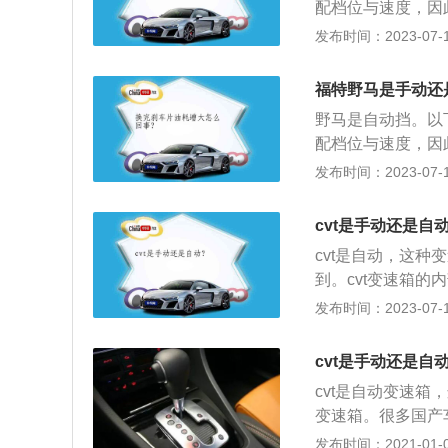
配档位与速度，因
一体式变速器。
汽车驾车舒适度高
发布时间：2023-07-17
以不用一直进行换
安全系数高：自动
福特野马是手动还
优质，车速控制上
野马是自动挡。以
配档位与速度，因
汽车驾车舒适度高
发布时间：2023-07-17
以不用一直进行换
安全系数高：自动
cvt是手动还是自
优质，车速控制上
cvt是自动，这
到。cvt变速箱
以在锥轮上移动，
发布时间：2023-07-17
内实现无级变速，
来适应汽车的各种
cvt是手动还是自
燃烧效率，燃油经
cvt是自动变速箱
变速箱。很多国产
单，维护便宜，体
发布时间：2021-01-06