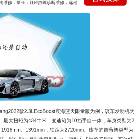
国家认证的汽车维修技师，15年德美日等各系车辆维修，擅长：疑难故障诊断维修，远程维修技术指导
g2022款2.3LEcoBoost寰海蓝天限量版为例，该车发动机为
ps，最大扭矩为434牛米，变速箱为10挡手自一体，车身类型为2
916mm、1391mm，轴距为2720mm。该车的前悬架类型为