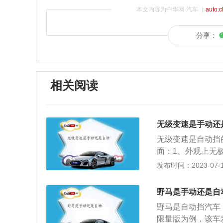
本文内容为中华网·汽车（
auto.
分享：
相关阅读
无级变速是手动还
无级变速是自动挡
面：1、外观上无
是，从内部就不难
发布时间：2023-07-17
和自动档，它们的
齿轮组变速方式，
野马是手动还是自
档的换档方向改成
野马是自动挡汽车，野
到高度一级级的加
限量版为例，该车发
识，只能看到前进