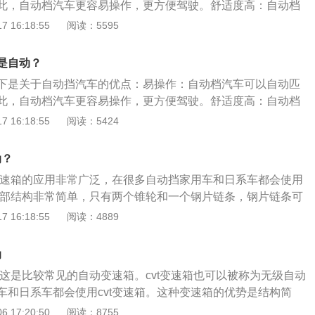
此，自动档汽车更容易操作，更方便驾驶。舒适度高：自动档
，不用进行手动换挡，不需要手和脚的密切配合。在驾驶时可
 16:18:55
阅读：5595
档位，只需掌控踩油门的深浅，就可以轻松实现速度的转换。
档汽车各方面性能要求高，汽车动力装置、安全装置也都做工
是自动？
也相对更容易，因此安全性较高。
下是关于自动挡汽车的优点：易操作：自动档汽车可以自动匹
此，自动档汽车更容易操作，更方便驾驶。舒适度高：自动档
，不用进行手动换挡，不需要手和脚的密切配合。在驾驶时可
 16:18:55
阅读：5424
档位，只需掌控踩油门的深浅，就可以轻松实现速度的转换。
档汽车各方面性能要求高，汽车动力装置、安全装置也都做工
动？
也相对更容易，因此安全性较高。
种变速箱的应用非常广泛，在很多自动挡家用车和日系车都会使用
的内部结构非常简单，只有两个锥轮和一个钢片链条，钢片链条可
这样变速箱就可以变速、变扭。cvt变速箱可以在相当宽的范围
 16:18:55
阅读：4889
可获得传动系与发动机工况的最佳匹配，依靠变速器无级调速
速度，使发动机长时间工作在最佳工况，因此可以提高发动机
动
济性相应得到提高。
，这是比较常见的自动变速箱。cvt变速箱也可以被称为无级自动
车和日系车都会使用cvt变速箱。这种变速箱的优势是结构简
积小，重量轻。cvt变速箱的内部只有两个锥轮和一个钢片链
 17:20:50
阅读：8755