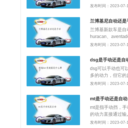
最大扭矩为434牛
发布时间：2023-07-17
自动档平稳。3、
款车的长宽高分别为4
没有手动变速器的
悬架类型为麦弗逊
两组变速轮盘，就
兰博基尼自动还是
为电动助力，驱动
兰博基新款车是自
962年，福特汽
huracan、aven
机中置的两座跑车
离合器变速器aven
发布时间：2023-07-17
福特汽车将这辆跑车
1、Isr变速箱
手丹格尼(DanG
合器，但是两个相
dsg是手动还是自
短换档时间。换挡
dsg可以手动也
换挡速度很快，能
多的动力，但它的
生产商，全球顶级
字面意思是直接换
发布时间：2023-07-17
塔波隆尼，由费鲁
动变速箱而不是自
传动是稳定的变速
mt是手动还是自动
技术创新。1、基
mt是指手动挡，
箱、一个内含两套
的动力直接通过输
点：它比传统的自
中的换挡也就是指
发布时间：2023-07-17
快，从本质上SM
车；2、踩离合，