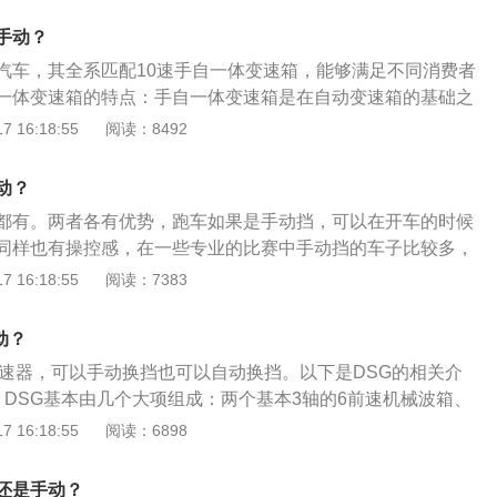
车起步的注意事项：1、离合器不能松太快，慢慢抬起来；2、
手动？
连起后踩油门；3、在半联动时轻踩油门，后松开离合器；4、
汽车，其全系匹配10速手自一体变速箱，能够满足不同消费者
一体变速箱的特点：手自一体变速箱是在自动变速箱的基础之
工增加、减少挡位的一种变速箱。不过为了避免对变速箱及汽
 16:18:55
阅读：8492
，在用户使用挡位不合理时都会由系统自动纠正。手自一体变
于手动变速箱来讲，操作简单，发动机不会因为不及时减档而
动？
处是新手斜坡起步不会熄火，并且驾驶者可以根据自我喜好在
都有。两者各有优势，跑车如果是手动挡，可以在开车的时候
随意切换，增加驾驶乐趣。
同样也有操控感，在一些专业的比赛中手动挡的车子比较多，
速。自动挡的变速箱在开车的时候更简单，不用老是想着换
 16:18:55
阅读：7383
带来的速度就可以。下列为更多关于跑车的信息：1、跑车的
称之为跑车就是因为它的车速比较快，而且汽车在起步的时候
动？
较好，驾驶起来回头率较高。2、跑车的缺点：在舒适性上，
变速器，可以手动换挡也可以自动换挡。以下是DSG的相关介
，所以汽车会设计得比较低矮，这样在驾驶的时候可能会比较
：DSG基本由几个大项组成：两个基本3轴的6前速机械波箱、
的人可能会不舒服。汽车的底盘比较低，过减速带的时候需要
式离合片的电子液压离合器机构、一套波箱ECU。2、优点：
 16:18:55
阅读：6898
车分类：跑车的分类有很多种，按车身结构可分为轿跑、敞篷
速器易于控制也能传递更多功率但又比手动变速器反应更快。
按价值可分为平民跑车、超级跑车。
一款全自动电控离合的手动变速器。
还是手动？