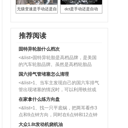
无级变速是手动还是自
dct是手动还是自动
动
推荐阅读
固特异轮胎什么档次
<&list>固特异轮胎是高档品牌，是美国
的汽车轮胎品牌。虽然是高档轮胎品
牌，但是中高低端的轮胎都有生产，这
国六排气管堵塞怎么清理
也是为了更好的开拓市场。
<&list>1、当车主发现自己的国六车排气
管出现堵塞的情况时，可以利用铁丝或
者是细棍，直接将杂物给取出来，如果
在家拿什么练方向盘
堵塞情况比较严重，也可以采取应急措
<&list>1、找一只平底锅，把两耳看作3
施。 <&list>2、直接利用木棍将所有的
点和9点钟方向，同时在6点钟和12点钟
杂物推到排气管里面的位置处，然后将
方向做一个标记。 <&list>2、双手握住
三元催化器拆解开，就可以将堵塞的东
大众1.8t发动机烧机油