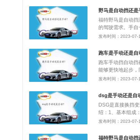
步完成。手动挡汽
野马是自动挡还是
要发动机和传动轴
福特野马是自动挡
起步前要松手刹。
的驾驶需求。手自
上，让用户可以人
发布时间：2023-07-17
车发动机造成伤害
速箱的优势：相对
跑车是手动还是自
超负荷，最大的好
跑车手动挡自动挡
手动和自动档之间
能够更快地起步，
可以更好的控制车
发布时间：2023-07-17
挡，只要享受跑车
优点：跑车之所以
dsg是手动还是自
反应更敏捷，且流
DSG是直接换挡
由于跑车追求车速
绍：1、基本组成
靠后，体型比较大
一个内含两套多瓣
发布时间：2023-07-17
格外小心。3、跑
它比传统的自动变
跑车、双门跑车；
从本质上SMT是
福特野马是自动挡