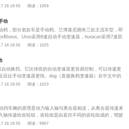
米，变速箱为10挡手自一体，车身类型为2门4座硬顶跑车。这
 16:18:55
阅读：1059
结构构造上无级变速结构比传统变速器简单，体积更小，它既
794mm、1916mm、1391mm，轴距为2720mm。该车的前
众多齿轮副，也没有自动变速器复杂的行星齿轮组。它主要靠
式独立悬挂，后悬架类型为多连杆式独立悬挂，转向助力类型
能实现速比无级变化。
手动
方式为前置后驱，车体结构为承载式。关于野马的介绍：1、1
动档，部分老款车是手动档。兰博基尼拥有三款主流车型，即
车公司开始研发野马的第一辆概念车野马型车。野马是一部发动
tador和urus。Urus采用8速自动手动变速器，huracan采用7速双
，为了纪念在二战中富有传奇色彩的北美P51型“野马战斗机”，
tador采用7速isr变速器。以下是关于兰博基尼的相关介绍：
 16:18:55
阅读：1025
命名为“野马”。2、野马的初次亮相是在1962年10月，赛车
：是兰博基尼公司拥有的一种特殊变速箱，这种变速箱只有一个离
urney)驾驶参加了在纽约举办的美国汽车大奖赛。
邻齿轮由一个拨叉控制。该变速箱的拨叉是独立拨叉，可以缩
动
由电液机构控制，电液机构还负责控制离合器的分离和结合，
可以自动换挡。它比传统的自动变速器更容易控制，可以传递更
承受很大的扭矩；2、基本介绍：兰博基尼是一家意大利汽车
反应比手动变速器更快。dsg（直接换档变速箱）在中文中的
跑车制造商及欧洲奢侈品标志之一，公司坐落于意大利圣亚加
档变速箱。dsg不同于一般的半自动变速箱系统。它是基于手
 16:18:55
阅读：1023
吉欧兰博基尼在1963年创立。
动变速箱，所以它也是AMT（机械自动变速器）的一员。dsg
系统。大众于2002年在德国沃尔夫斯堡首次向世界展示了这一
本组成：dsg基本由几个大项组成：两个基本3轴的6前速机械波
手动挡车辆的原理是动力输入轴与离合器相连，从离合器传递来
多瓣式离合片的电子液压离合器机构、一套波箱ECU。2、优
入轴传递给齿轮组，齿轮组是由直径不同的齿轮组成的，驾驶
动变速器易干控制也能传递更多功率但又比手动变速器反应更
换齿轮比。手动挡汽车起步的步骤是：1、上车坐好，启动汽
 16:18:55
阅读：9967
T是一款全自动电控离合的手动变速器。
挂一挡；3、慢放离合，慢踩油门；4、全部放开离合，汽车起