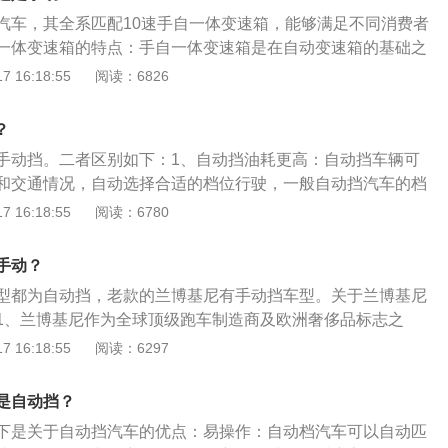
汽车，其全系匹配10速手自一体变速箱，能够满足不同消费者
一体变速箱的特点：手自一体变速箱是在自动变速箱的基础之
工增加、减少挡位的一种变速箱。不过为了避免对变速箱及汽
 16:18:55
阅读：6826
，在用户使用挡位不合理时都会由系统自动纠正。手自一体变
于手动变速箱来讲，操作简单，发动机不会因为不及时减档而
？
处是新手斜坡起步不会熄火，并且驾驶者可以根据自我喜好在
t是手动挡。二者区别如下：1、自动挡油耗更高：自动挡车辆可
随意切换，增加驾驶乐趣。
和交通情况，自动选择合适的档位行驶，一般自动挡汽车的档
用自动变速箱的汽车比采用手动变速箱的汽车油耗高10%左
 16:18:55
阅读：6780
过行星齿轮机构进行变速。2、自动挡更方便：自动根据油门
行变速，驾驶员只需要操控加速踏板控制车速。手动变速箱则
手动？
车驾驶的情况手动转化档位，使汽车适合当下的档位行驶。
型都为自动挡，老款的兰博基尼有手动挡车型。关于兰博基尼
1、兰博基尼作为全球顶级跑车制造商及欧洲奢侈品标志之
表，兰博基尼一贯秉承将极致速度与时尚风格融为一体的品牌
 16:18:55
阅读：6297
寻求全新品牌突破。2、意大利豪华汽车品牌兰博基尼推出了
SUV——URUS，其长宽高分别为4990/1990/1660mm，
是自动挡？
8毫米。3、兰博基尼URUS概念车搭载的是一台5.2LV10自然
下是关于自动挡汽车的优点：易操作：自动档汽车可以自动匹
力输出达到了584马力，与之匹配的是一款8速Tiptronic手自