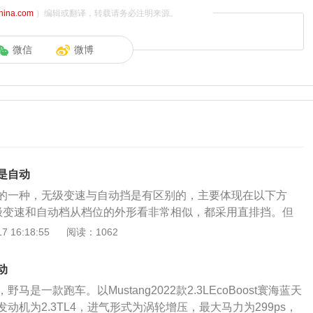
china.com
）编辑或翻译，转载请务必注明来源。
微信
微博
是自动
的一种，无级变速与自动挡是有区别的，主要体现在以下方
极变速和自动档从档位的外形看非常相似，都采用直排挡。但
看出，它们最大的区别就在传动链上。目前普遍采用的手动档
 16:18:55
阅读：1062
传动链和变速自行车的原理都很相像，在换档的时候进行的是
因此能明显感觉到顿挫感。2、档位变化上自动档只是把手动
动
了直列运动，从运动方向上能实现自动运动，但仍然是由低速
马是一款跑车。以Mustang2022款2.3LEcoBoost寰海蓝天
减档。而无极变速，从外观上已经看不见档位的递增递减标
动机为2.3TL4，进气形式为涡轮增压，最大马力为299ps，
、倒退等方向性的区别。无级变速在高速超车，高速过弯均比