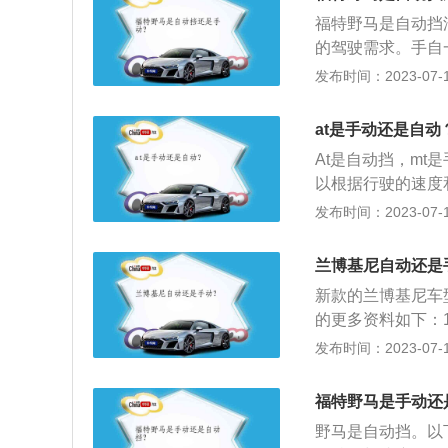
福特野马是自动挡
的驾驶需求。手自
上，让用户可以人
发布时间：2023-07-17
车发动机造成伤害
速箱的优势：相对
at是手动还是自动
超负荷，最大的好
At是自动挡，m
手动和自动档之间
以根据行驶的速度
位有6个位置。采
发布时间：2023-07-17
右，自动变速器通
踏板和车速变化进
兰博基尼自动还是
需要驾驶员根据汽
新款的兰博基尼车
的更多资料如下：
一，拥有霸气的外
发布时间：2023-07-17
理念，不断创新并
一款全新的大尺寸概念
福特野马是手动还
比路虎揽胜还长了1
野马是自动挡。以
吸气发动机，最大动